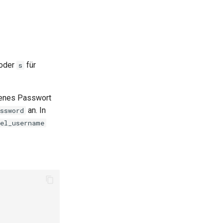
oder
für
s
igenes Passwort
an. In
ssword
nel_username