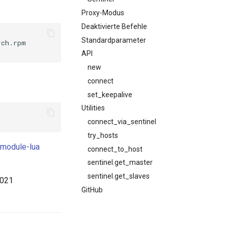
Proxy-Modus
Deaktivierte Befehle
Standardparameter
ch.rpm

API
new
connect
set_keepalive
Utilities
connect_via_sentinel
try_hosts
-module-lua
connect_to_host
sentinel.get_master
sentinel.get_slaves
2021
GitHub