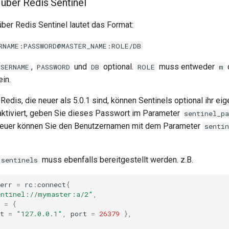
über Redis Sentinel
ber Redis Sentinel lautet das Format:
RNAME:PASSWORD@MASTER_NAME:ROLE/DB
,
und
optional.
muss entweder
USERNAME
PASSWORD
DB
ROLE
m
in.
Redis, die neuer als 5.0.1 sind, können Sentinels optional ihr e
aktiviert, geben Sie dieses Passwort im Parameter
sentinel_pa
 neuer können Sie den Benutzernamen mit dem Parameter
senti
muss ebenfalls bereitgestellt werden. z.B.
sentinels
err
=
rc
:
connect
{
entinel://mymaster:a/2"
,
=
{
t
=
"127.0.0.1"
,
port
=
26379
},