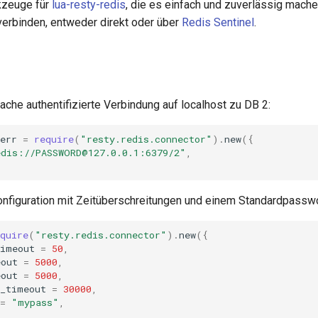
kzeuge für
lua-resty-redis
, die es einfach und zuverlässig mache
erbinden, entweder direkt oder über
Redis Sentinel
.
ache authentifizierte Verbindung auf localhost zu DB 2:
err
=
require
(
"resty.redis.connector"
).
new
({
edis://
PASSWORD@127.0.0.1
:6379/2"
,
onfiguration mit Zeitüberschreitungen und einem Standardpasswo
quire
(
"resty.redis.connector"
).
new
({
timeout
=
50
,
eout
=
5000
,
eout
=
5000
,
e_timeout
=
30000
,
=
"mypass"
,