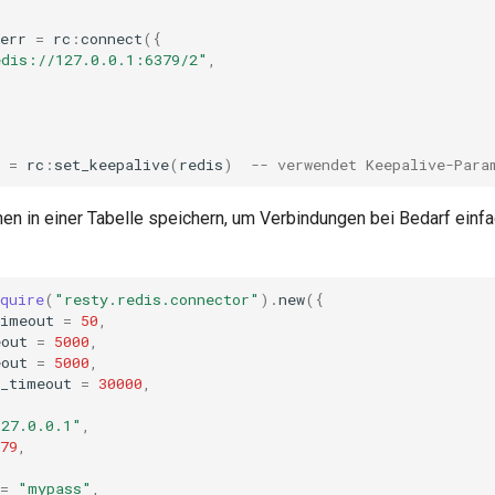
err
=
rc
:
connect
({
edis://127.0.0.1:6379/2"
,
=
rc
:
set_keepalive
(
redis
)
-- verwendet Keepalive-Para
nen in einer Tabelle speichern, um Verbindungen bei Bedarf einfa
quire
(
"resty.redis.connector"
).
new
({
timeout
=
50
,
eout
=
5000
,
eout
=
5000
,
e_timeout
=
30000
,
127.0.0.1"
,
79
,
=
"mypass"
,