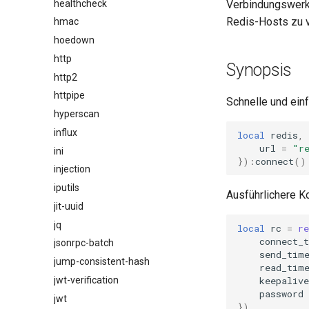
healthcheck
Verbindungswer
Redis-Hosts zu v
hmac
hoedown
http
Synopsis
http2
httpipe
Schnelle und einf
hyperscan
influx
local
redis
,
url
=
"r
ini
}):
connect
()
injection
iputils
Ausführlichere K
jit-uuid
jq
local
rc
=
re
connect_
jsonrpc-batch
send_tim
jump-consistent-hash
read_tim
keepaliv
jwt-verification
password
jwt
})