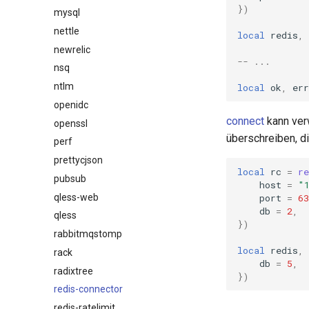
})
mysql
nettle
local
redis
,
newrelic
-- ...
nsq
ntlm
local
ok
,
err
openidc
connect
kann ver
openssl
überschreiben, di
perf
prettycjson
local
rc
=
re
pubsub
host
=
"
qless-web
port
=
63
db
=
2
,
qless
})
rabbitmqstomp
local
redis
,
rack
db
=
5
,
radixtree
})
redis-connector
redis-ratelimit