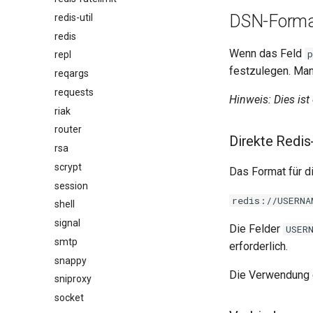
DSN-Form
redis-util
redis
Wenn das Feld
repl
festzulegen. Ma
reqargs
requests
Hinweis: Dies ist
riak
router
Direkte Redi
rsa
scrypt
Das Format für di
session
redis://USERNA
shell
signal
Die Felder
USER
smtp
erforderlich.
snappy
Die Verwendung e
sniproxy
socket