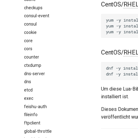
CentOS/
RHE
checkups
consul-event
yum
-y
insta
consul
yum
-y
insta
yum
-y
insta
cookie
core
cors
CentOS/
RHE
counter
ctxdump
dnf
-y
instal
dns-server
dnf
-y
instal
dns
Um diese Lua-Bib
etcd
installiert ist.
exec
feishu-auth
Dieses Dokument
fileinfo
veröffentlicht wu
ftpclient
global-throttle