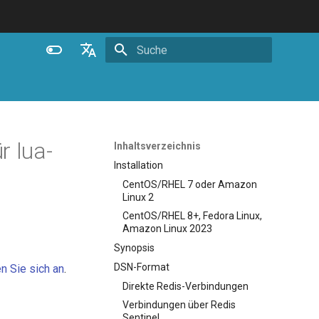
Suche wird initialisiert
English
Español
Português (Brasil)
r lua-
Inhaltsverzeichnis
Deutsch
Installation
CentOS/RHEL 7 oder Amazon
Français
Linux 2
Русский
CentOS/RHEL 8+, Fedora Linux,
Amazon Linux 2023
中文
Synopsis
DSN-Format
n Sie sich an
.
Direkte Redis-Verbindungen
Verbindungen über Redis
Sentinel