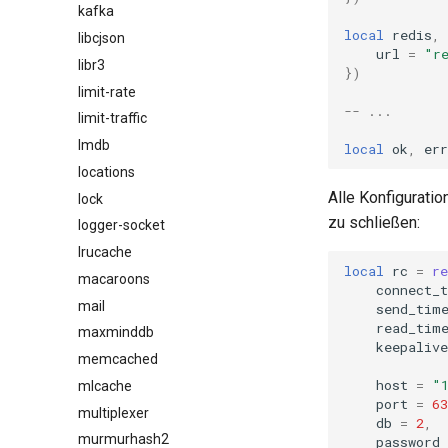
kafka
local
redis
,
libcjson
url
=
"r
libr3
})
limit-rate
-- ...
limit-traffic
lmdb
local
ok
,
err
locations
Alle Konfiguratio
lock
zu schließen:
logger-socket
lrucache
local
rc
=
re
macaroons
connect_
mail
send_tim
read_tim
maxminddb
keepaliv
memcached
host
=
"
mlcache
port
=
63
multiplexer
db
=
2
,
murmurhash2
password