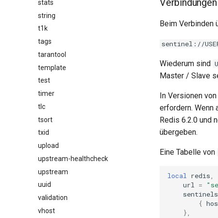
Verbindungen 
stats
string
Beim Verbinden ü
t1k
tags
sentinel://USE
tarantool
Wiederum sind
template
Master / Slave se
test
timer
In Versionen von 
tlc
erfordern. Wenn 
Redis 6.2.0 und
tsort
übergeben.
txid
upload
Eine Tabelle von
upstream-healthcheck
upstream
local
redis
,
url
=
"s
uuid
sentinels
validation
{
hos
vhost
},