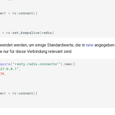
err
=
rc
:
connect
()
=
rc
:
set_keepalive
(
redis
)
wendet werden, um einige Standardwerte, die in
new
angegeben 
e nur für diese Verbindung relevant sind.
quire
(
"resty.redis.connector"
).
new
({
127.0.0.1"
,
79
,
err
=
rc
:
connect
({