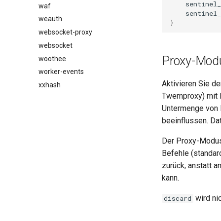
sentinel
waf
sentinel_
weauth
}
websocket-proxy
websocket
Proxy-Mod
woothee
worker-events
Aktivieren Sie d
xxhash
Twemproxy) mit R
Untermenge von R
beeinflussen. Da
Der Proxy-Modus 
Befehle (standar
zurück, anstatt 
kann.
wird ni
discard