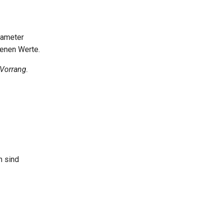
rameter
enen Werte.
 Vorrang.
n sind