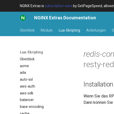
NGINX Extras is
subscription-ware
by GetPageSpeed, allowing
NGINX Extras Documentation
Überblick
Module
Lua-Skripting
Anleitungen
D
redis-co
Lua-Skripting
Überblick
resty-red
acme
ada
auto-ssl
Installation
aws-auth
aws-sdk
Wenn Sie das RP
balancer
Dann können Sie 
base-encoding
cache