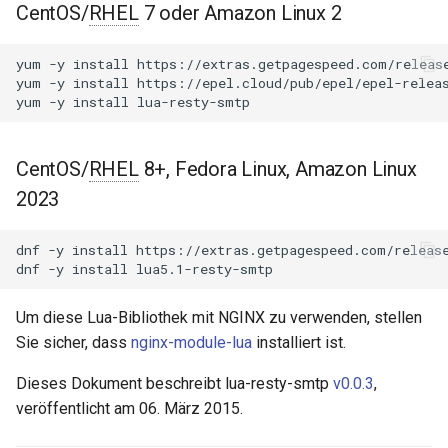
NGINX-Module für das Plesk-
CentOS/
RHEL
7 oder Amazon Linux 2
i
Control-Panel - RPM-Pakete
Zusätzliche Filter
acme
t
yum
-y
install
https://extras.getpagespeed.com/release
cPanel EA4 NGINX-Module -
Beispiel
ajp
yum
-y
install
https://epel.cloud/pub/epel/epel-releas
i
Verwandle ea-nginx in eine
yum
-y
install
a
Leistungs- und
Leistung
array-var
Sicherheitsmacht
l
CentOS/
RHEL
8+, Fedora Linux, Amazon Linux
Bekannte Probleme
auth-digest
i
NGINX HTTP/3 QUIC
2023
Unterstützung - RPM-Pakete
GitHub
auth-hash
s
für RHEL & CentOS
dnf
-y
install
https://extras.getpagespeed.com/release
i
dnf
-y
install
auth-ldap
Angie Web Server -
e
Installation auf RHEL, CentOS,
Um diese Lua-Bibliothek mit NGINX zu verwenden, stellen
auth-pam
r
Rocky Linux & AlmaLinux
Sie sicher, dass
nginx-module-lua
installiert ist.
auth-radius
t
Dieses Dokument beschreibt lua-resty-smtp
v0.0.3
,
veröffentlicht am 06. März 2015.
auth-totp