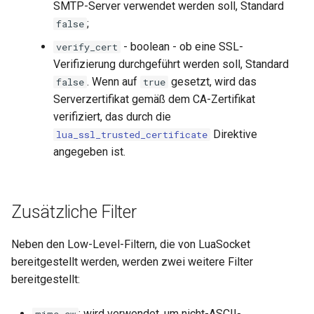
SMTP-Server verwendet werden soll, Standard
echo
;
false
encrypted-session
- boolean - ob eine SSL-
verify_cert
Verifizierung durchgeführt werden soll, Standard
error-log-write
. Wenn auf
gesetzt, wird das
false
true
Serverzertifikat gemäß dem CA-Zertifikat
eval
verifiziert, das durch die
Direktive
lua_ssl_trusted_certificate
execute
angegeben ist.
f4fhds
Zusätzliche Filter
fancyindex
Neben den Low-Level-Filtern, die von LuaSocket
fips-check
bereitgestellt werden, werden zwei weitere Filter
bereitgestellt:
flv
: wird verwendet, um nicht-ASCII-