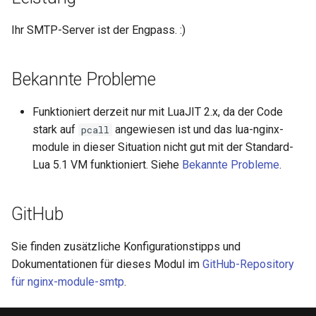
keyval
Ihr SMTP-Server ist der Engpass. :)
label
Bekannte Probleme
length-hiding
Funktioniert derzeit nur mit LuaJIT 2.x, da der Code
stark auf
angewiesen ist und das lua-nginx-
let
pcall
module in dieser Situation nicht gut mit der Standard-
limit-traffic-rate
Lua 5.1 VM funktioniert. Siehe
Bekannte Probleme
.
link
GitHub
live-common
Sie finden zusätzliche Konfigurationstipps und
Dokumentationen für dieses Modul im
GitHub-Repository
log-sqlite
für nginx-module-smtp
.
log-var-set