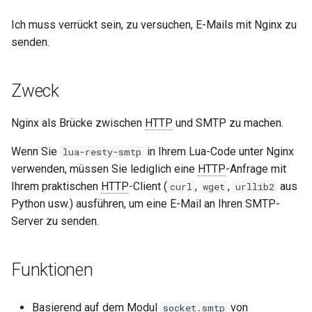
aws-auth
Ich muss verrückt sein, zu versuchen, E-Mails mit Nginx zu
senden.
bot-verifier
brotli
Zweck
cache-purge
Nginx als Brücke zwischen
HTTP
und SMTP zu machen.
Wenn Sie
in Ihrem Lua-Code unter Nginx
lua-resty-smtp
captcha
verwenden, müssen Sie lediglich eine
HTTP
-Anfrage mit
Ihrem praktischen
HTTP
-Client (
,
,
aus
cgi
curl
wget
urllib2
Python usw.) ausführen, um eine E-Mail an Ihren SMTP-
combined-upstreams
Server zu senden.
compression-normalize
Funktionen
compression-vary
Basierend auf dem Modul
von
socket.smtp