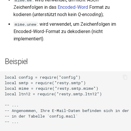
mime.ew
form-input
Zeichenfolgen in das
Encoded-Word
Format zu
kodieren (unterstützt noch kein
Q-encoding
);
geoip
: wird verwendet, um Zeichenfolgen im
mime.unew
google
Encoded-Word-Format zu dekodieren (nicht
implementiert).
graphite
headers-more
Beispiel
hmac-secure-link
local config = require("config")

local smtp = require("resty.smtp")

html-sanitize
local mime = require("resty.smtp.mime")

local ltn12 = require("resty.smtp.ltn12")

iconv
-- ...

-- Angenommen, Ihre E-Mail-Daten befinden sich in der 
image-filter
-- in der Tabelle `config.mail`

-- ...

immerse