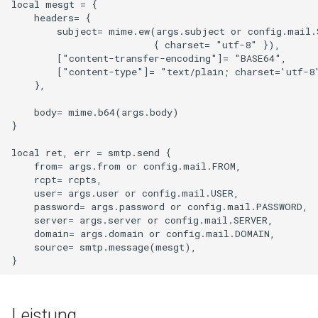
local mesgt = { 

    headers= {

        subject= mime.ew(args.subject or config.mail.S
immutable
                         { charset= "utf-8" }), 

        ["content-transfer-encoding"]= "BASE64",

internal-redirect
        ["content-type"]= "text/plain; charset='utf-8'
    },

ipscrub
    body= mime.b64(args.body)

}

ipset-access
local ret, err = smtp.send {

    from= args.from or config.mail.FROM,

jpeg
    rcpt= rcpts,

    user= args.user or config.mail.USER,

js-challenge
    password= args.password or config.mail.PASSWORD,

    server= args.server or config.mail.SERVER,

    domain= args.domain or config.mail.DOMAIN,

json-var
    source= smtp.message(mesgt),

json
jwt
Leistung