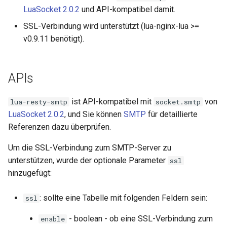
concat
LuaSocket 2.0.2
und API-kompatibel damit.
SSL-Verbindung wird unterstützt (lua-nginx-lua >=
cookie-flag
v0.9.11 benötigt).
cookie-limit
APIs
coolkit
ist API-kompatibel mit
von
lua-resty-smtp
socket.smtp
dav-ext
LuaSocket 2.0.2
, und Sie können
SMTP
für detaillierte
Referenzen dazu überprüfen.
delay
Um die SSL-Verbindung zum SMTP-Server zu
doh
unterstützen, wurde der optionale Parameter
ssl
hinzugefügt:
dynamic-etag
: sollte eine Tabelle mit folgenden Feldern sein:
ssl
dynamic-limit-req
- boolean - ob eine SSL-Verbindung zum
enable