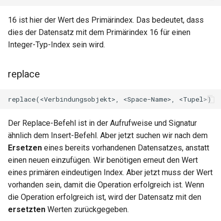
16 ist hier der Wert des Primärindex. Das bedeutet, dass
substitutions
dies der Datensatz mit dem Primärindex 16 für einen
Integer-Typ-Index sein wird.
sxg
sysguard
replace
teslagov-jwt
testcookie
Der Replace-Befehl ist in der Aufrufweise und Signatur
ähnlich dem Insert-Befehl. Aber jetzt suchen wir nach dem
traffic-accounting
Ersetzen
eines bereits vorhandenen Datensatzes, anstatt
einen neuen einzufügen. Wir benötigen erneut den Wert
trim
eines primären eindeutigen Index. Aber jetzt muss der Wert
vorhanden sein, damit die Operation erfolgreich ist. Wenn
ts
die Operation erfolgreich ist, wird der Datensatz mit den
ersetzten
Werten zurückgegeben.
tuning