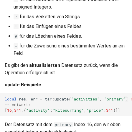
zstd
unsigned Integers.
für das Verketten von Strings.
:
für das Einfügen eines Feldes.
!
für das Löschen eines Feldes.
#
für die Zuweisung eines bestimmten Wertes an ein
=
Feld.
Es gibt den
aktualisierten
Datensatz zurück, wenn die
Operation erfolgreich ist.
update Beispiele
local
res
,
err
=
tar
:
update
(
'activities'
,
'primary'
,
-- Antwort:
[
16
,
341
,{
"activity"
:
"kitesurfing"
,
"price"
:
341
}]]
Der Datensatz mit dem
Index 16, den wir oben
primary
eingefügt haben, wurde aktualisiert.