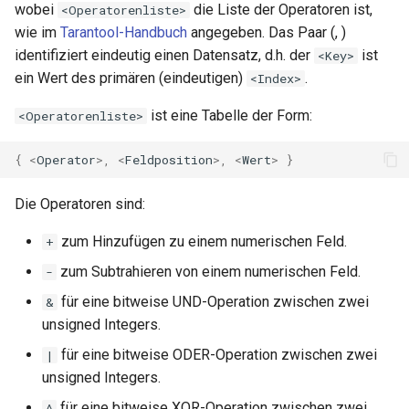
wobei
die Liste der Operatoren ist,
<Operatorenliste>
var
wie im
Tarantool-Handbuch
angegeben. Das Paar (
,
)
identifiziert eindeutig einen Datensatz, d.h. der
ist
<Key>
vod
ein Wert des primären (eindeutigen)
.
<Index>
ist eine Tabelle der Form:
<Operatorenliste>
vts
{
<
Operator
>
,
<
Feldposition
>
,
<
Wert
>
}
waf
Die Operatoren sind:
wasm-wasmtime
zum Hinzufügen zu einem numerischen Feld.
+
webp
zum Subtrahieren von einem numerischen Feld.
-
xslt
für eine bitweise UND-Operation zwischen zwei
&
unsigned Integers.
xss
für eine bitweise ODER-Operation zwischen zwei
|
unsigned Integers.
zip
für eine bitweise XOR-Operation zwischen zwei
^