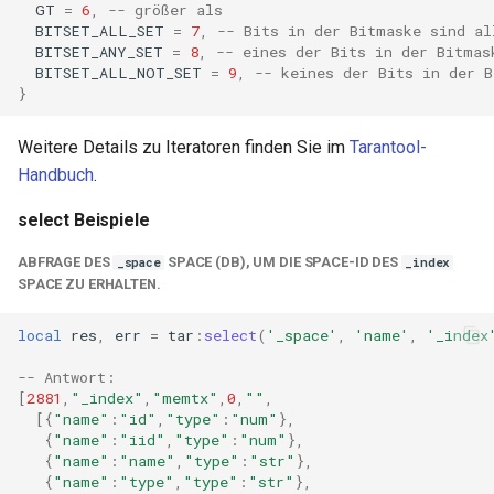
GT
=
6
,
-- größer als
proxy-connect
BITSET_ALL_SET
=
7
,
-- Bits in der Bitmaske sind al
BITSET_ANY_SET
=
8
,
-- eines der Bits in der Bitmas
pta
BITSET_ALL_NOT_SET
=
9
,
-- keines der Bits in der B
}
push-stream
Weitere Details zu Iteratoren finden Sie im
Tarantool-
Handbuch
.
rdns
select Beispiele
redis-rate-limit
ABFRAGE DES
SPACE (DB), UM DIE SPACE-ID DES
_space
_index
SPACE ZU ERHALTEN.
redis2
local
res
,
err
=
tar
:
select
(
'_space'
,
'name'
,
'_index
request-cookies-filter
-- Antwort:
rewrite-status
[
2881
,
"_index"
,
"memtx"
,
0
,
""
,
[{
"name"
:
"id"
,
"type"
:
"num"
},
{
"name"
:
"iid"
,
"type"
:
"num"
},
rtmp
{
"name"
:
"name"
,
"type"
:
"str"
},
{
"name"
:
"type"
,
"type"
:
"str"
},