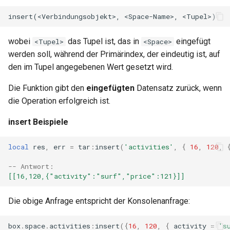
sorted-args
spnego-http-auth
wobei
das Tupel ist, das in
eingefügt
<Tupel>
<Space>
srcache
werden soll, während der Primärindex, der eindeutig ist, auf
den im Tupel angegebenen Wert gesetzt wird.
srt
Die Funktion gibt den
eingefügten
Datensatz zurück, wenn
die Operation erfolgreich ist.
statsd
insert Beispiele
sticky
local
res
,
err
=
tar
:
insert
(
'activities'
,
{
16
,
120
,
stream-lua
-- Antwort: 
[[16,120,{"activity":"surf","price":121}]]
stream-sts
Die obige Anfrage entspricht der Konsolenanfrage:
stream-upsync
box
.
space
.
activities
:
insert
({
16
,
120
,
{
activity
=
's
sts