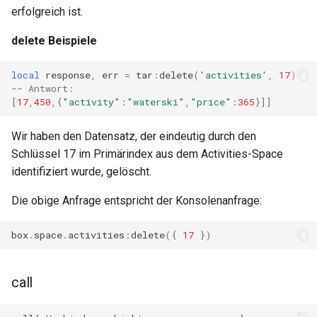
erfolgreich ist.
delete Beispiele
local
response
,
err
=
tar
:
delete
(
'activities'
,
17
)
-- Antwort:
[
17
,
450
,{
"activity"
:
"waterski"
,
"price"
:
365
}]]
Wir haben den Datensatz, der eindeutig durch den
Schlüssel 17 im Primärindex aus dem Activities-Space
identifiziert wurde, gelöscht.
Die obige Anfrage entspricht der Konsolenanfrage:
box
.
space
.
activities
:
delete
({
17
})
call