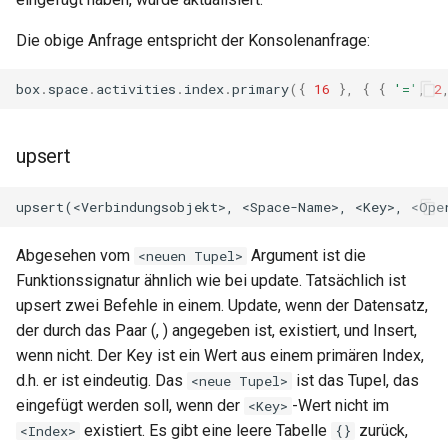
Die obige Anfrage entspricht der Konsolenanfrage:
box
.
space
.
activities
.
index
.
primary
({
16
},
{
{
'='
,
2
upsert
Abgesehen vom
Argument ist die
<neuen Tupel>
Funktionssignatur ähnlich wie bei update. Tatsächlich ist
upsert zwei Befehle in einem. Update, wenn der Datensatz,
der durch das Paar (
,
) angegeben ist, existiert, und Insert,
wenn nicht. Der Key ist ein Wert aus einem primären Index,
d.h. er ist eindeutig. Das
ist das Tupel, das
<neue Tupel>
eingefügt werden soll, wenn der
-Wert nicht im
<Key>
existiert. Es gibt eine leere Tabelle
zurück,
<Index>
{}