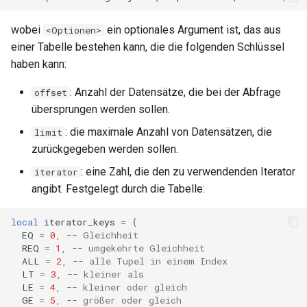
nftset-access
wobei
ein optionales Argument ist, das aus
<Optionen>
einer Tabelle bestehen kann, die die folgenden Schlüssel
njs
haben kann:
ntlm
: Anzahl der Datensätze, die bei der Abfrage
offset
übersprungen werden sollen.
otel
: die maximale Anzahl von Datensätzen, die
limit
zurückgegeben werden sollen.
passenger
: eine Zahl, die den zu verwendenden Iterator
iterator
perl
angibt. Festgelegt durch die Tabelle:
phantom-token
local
iterator_keys
=
{
EQ
=
0
,
-- Gleichheit
REQ
=
1
,
-- umgekehrte Gleichheit
pipelog
ALL
=
2
,
-- alle Tupel in einem Index
LT
=
3
,
-- kleiner als
postgres
LE
=
4
,
-- kleiner oder gleich
GE
=
5
,
-- größer oder gleich