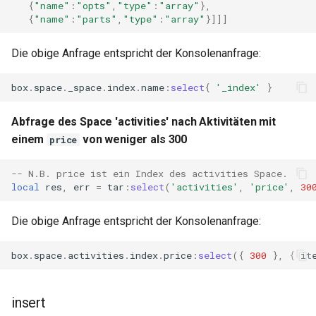
{
"name"
:
"opts"
,
"type"
:
"array"
},
secure-token
{
"name"
:
"parts"
,
"type"
:
"array"
}]]]
security-headers
Die obige Anfrage entspricht der Konsolenanfrage:
security
box
.
space
.
_space
.
index
.
name
:
select
{
'_index'
}
selective-cache-purge
Abfrage des Space 'activities' nach Aktivitäten mit
einem
von weniger als 300
price
server-redirect
-- N.B. price ist ein Index des activities Space.
set-misc
local
res
,
err
=
tar
:
select
(
'activities'
,
'price'
,
30
shibboleth
Die obige Anfrage entspricht der Konsolenanfrage:
slowfs
box
.
space
.
activities
.
index
.
price
:
select
({
300
},
{
it
small-light
insert