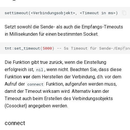
form-input
geoip
Setzt sowohl die Sende- als auch die Empfangs-Timeouts
google
in Millisekunden für einen bestimmten Socket.
graphite
tnt
:
set_timeout
(
5000
)
-- 5s Timeout für Sende-/Empfan
headers-more
Die Funktion gibt true zurück, wenn die Einstellung
erfolgreich ist,
, wenn nicht. Beachten Sie, dass diese
nil
hmac-secure-link
Funktion
vor
dem Herstellen der Verbindung, d.h. vor dem
Aufruf der
Funktion, aufgerufen werden muss,
connect
html-sanitize
damit der Timeout wirksam wird. Alternativ kann der
Timeout auch beim Erstellen des Verbindungsobjekts
iconv
(Cosocket) angegeben werden.
image-filter
connect
immerse