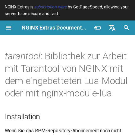
NGINX Extras is
subscription-ware
by GetPageSpeed, allowing your
server to be secure and fast.
S
NGINX Extras Documentation
u
Überblick
Installation
Caching
NGINX Stable vs Mainline -
Überblick
Überblick
Überblick
VPS/Dedicated - Proxy
Brotli Compression
Country Blocking with Geo
c
English
Welchen Branch soll man auf
Cache
h
Español
tarantool
: Bibliothek zur Arbeit
RHEL/CentOS wählen
device-type
Leistung
CentOS/RHEL 7 oder
Variables
Directives
Amazon Linux 2
VPS/Dedicated - FastCGI
e
Português (Brasil)
mit Tarantool von NGINX mit
NGINX-MOD - Verbesserte
Cache
geoip2
Sicherheit
Examples
Examples
w
Deutsch
NGINX mit HTTP/3, HPACK &
CentOS/RHEL 8+, Fedora
dem eingebetteten Lua-Modul
Gesundheitsprüfungen für
Linux, Amazon Linux 2023
cPanel EA4 - Proxy Cache
pagespeed
Troubleshooting
Troubleshooting
i
Français
oder mit nginx-module-lua
RHEL
r
Русский
Einführung
abuse-guard
Related
Related
Tengine Webserver -
d
中文
Installation auf RHEL, CentOS
Verwendung
accept-language
Installation
i
& Rocky Linux
n
Erstellen einer Verbindung
access-control
Wenn Sie das RPM-Repository-Abonnement noch nicht