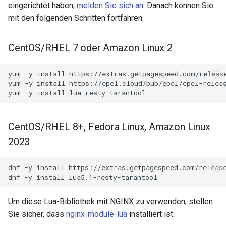
NGINX-Module für das Plesk-
eingerichtet haben,
melden Sie sich an
. Danach können Sie
i
Control-Panel - RPM-Pakete
set_timeout
acme
mit den folgenden Schritten fortfahren.
t
cPanel EA4 NGINX-Module -
connect
ajp
i
CentOS/
RHEL
7 oder Amazon Linux 2
Verwandle ea-nginx in eine
a
Leistungs- und
set_keepalive
array-var
yum
-y
install
https://extras.getpagespeed.com/release
Sicherheitsmacht
l
yum
-y
install
https://epel.cloud/pub/epel/epel-releas
disconnect
auth-digest
yum
-y
install
i
NGINX HTTP/3 QUIC
Unterstützung - RPM-Pakete
ping
auth-hash
s
für RHEL & CentOS
CentOS/
RHEL
8+, Fedora Linux, Amazon Linux
i
select
auth-ldap
2023
Angie Web Server -
e
Installation auf RHEL, CentOS,
select Beispiele
auth-pam
dnf
-y
install
https://extras.getpagespeed.com/release
r
Rocky Linux & AlmaLinux
dnf
-y
install
Abfrage des _space
auth-radius
t
Space (DB), um die
Um diese Lua-Bibliothek mit NGINX zu verwenden, stellen
Space-ID des _index
auth-totp
Sie sicher, dass
nginx-module-lua
installiert ist.
Space zu erhalten.