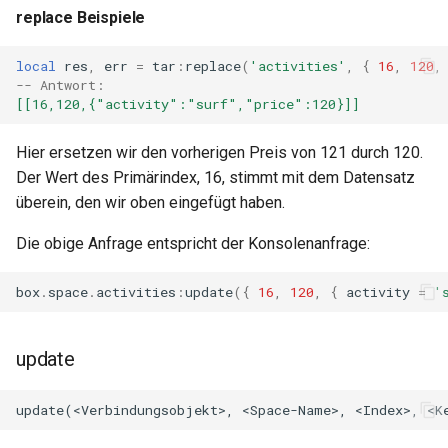
replace Beispiele
unbrotli
local
res
,
err
=
tar
:
replace
(
'activities'
,
{
16
,
120
,
-- Antwort:
untar
[[16,120,{"activity":"surf","price":120}]]
unzstd
Hier ersetzen wir den vorherigen Preis von 121 durch 120.
Der Wert des Primärindex, 16, stimmt mit dem Datensatz
upload-progress
überein, den wir oben eingefügt haben.
upload
Die obige Anfrage entspricht der Konsolenanfrage:
upstream-dynamic
box
.
space
.
activities
:
update
({
16
,
120
,
{
activity
=
'
upstream-fair
update
upstream-jdomain
upsync