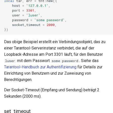
local
tar
,
err
=
tnt
:
new
({
echo
host
=
'127.0.0.1'
,
port
=
3301
,
encrypted-session
user
=
'luser'
,
password
=
'some password'
,
socket_timeout
=
2000
,
error-log-write
})
eval
Das obige Beispiel erstellt ein Verbindungsobjekt, das zu
einer Tarantool-Serverinstanz verbindet, die auf der
execute
Loopback-Adresse am Port 3301 läuft, für den Benutzer
mit dem Passwort
. Siehe das
luser
some password
f4fhds
Tarantool-Handbuch zur Authentifizierung
für Details zur
Einrichtung von Benutzern und zur Zuweisung von
fancyindex
Berechtigungen.
fips-check
Der Socket-Timeout (Empfang und Sendung) beträgt 2
Sekunden (2000 ms).
flv
set_timeout