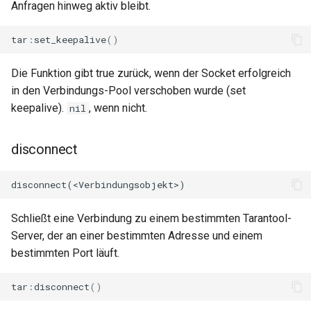
Anfragen hinweg aktiv bleibt.
keyval
tar
:
set_keepalive
()
label
Die Funktion gibt true zurück, wenn der Socket erfolgreich
in den Verbindungs-Pool verschoben wurde (set
length-hiding
keepalive).
, wenn nicht.
nil
let
disconnect
limit-traffic-rate
link
Schließt eine Verbindung zu einem bestimmten Tarantool-
live-common
Server, der an einer bestimmten Adresse und einem
bestimmten Port läuft.
log-sqlite
tar
:
disconnect
()
log-var-set