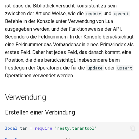
upsert
concat
ist, dass die Bibliothek versucht, konsistent zu sein
zwischen der Art und Weise, wie die
und
update
upsert
upsert Beispiele
cookie-flag
Befehle in der Konsole unter Verwendung von Lua
ausgegeben werden, und der Funktionsweise der API.
delete
cookie-limit
Besonders die Feldnummern. In der Konsole berücksichtigt
eine Feldnummer das Vorhandensein eines Primärindex als
delete Beispiele
coolkit
erstes Feld. Daher hat jedes Feld, das danach kommt, eine
Position, die dies berücksichtigt. Insbesondere beim
call
dav-ext
Festlegen der Operatoren, die für die
oder
update
upsert
Operationen verwendet werden.
call Beispiele
delay
hide_version_header
Verwendung
doh
GitHub
dynamic-etag
Erstellen einer Verbindung
dynamic-limit-req
local
tar
=
require
'resty.tarantool'