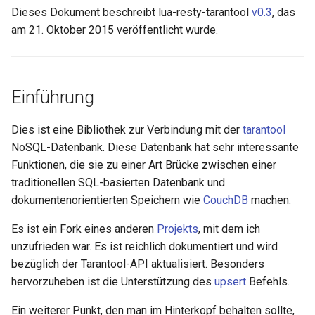
Dieses Dokument beschreibt lua-resty-tarantool
v0.3
, das
aws-auth
am 21. Oktober 2015 veröffentlicht wurde.
Abfrage des Space
'activities' nach Aktivitäten
bot-verifier
mit einem price von
weniger als 300
brotli
Einführung
insert
cache-purge
Dies ist eine Bibliothek zur Verbindung mit der
tarantool
NoSQL-Datenbank. Diese Datenbank hat sehr interessante
insert Beispiele
captcha
Funktionen, die sie zu einer Art Brücke zwischen einer
traditionellen SQL-basierten Datenbank und
replace
cgi
dokumentenorientierten Speichern wie
CouchDB
machen.
replace Beispiele
combined-upstreams
Es ist ein Fork eines anderen
Projekts
, mit dem ich
unzufrieden war. Es ist reichlich dokumentiert und wird
update
compression-normalize
bezüglich der Tarantool-API aktualisiert. Besonders
hervorzuheben ist die Unterstützung des
upsert
Befehls.
update Beispiele
compression-vary
Ein weiterer Punkt, den man im Hinterkopf behalten sollte,