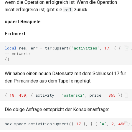
wenn die Operation erfolgreich ist. Wenn die Operation
nicht erfolgreich ist, gibt sie
zurück.
nil
upsert Beispiele
Ein
Insert
.
local
res
,
err
=
tar
:
upsert
(
'activities'
,
17
,
{
{
'='
-- Antwort:
{}
Wir haben einen neuen Datensatz mit dem Schlüssel 17 für
den Primärindex aus dem Tupel eingefügt:
{
18
,
450
,
{
activity
=
'waterski'
,
price
=
365
}}
Die obige Anfrage entspricht der Konsolenanfrage:
box
.
space
.
activities
:
upsert
({
17
},
{
{
'='
,
2
,
450
}