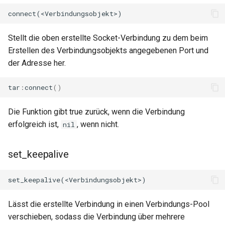
immutable
Stellt die oben erstellte Socket-Verbindung zu dem beim
internal-redirect
Erstellen des Verbindungsobjekts angegebenen Port und
der Adresse her.
ipscrub
tar
:
connect
()
ipset-access
Die Funktion gibt true zurück, wenn die Verbindung
jpeg
erfolgreich ist,
, wenn nicht.
nil
js-challenge
set_keepalive
json-var
json
Lässt die erstellte Verbindung in einen Verbindungs-Pool
verschieben, sodass die Verbindung über mehrere
jwt