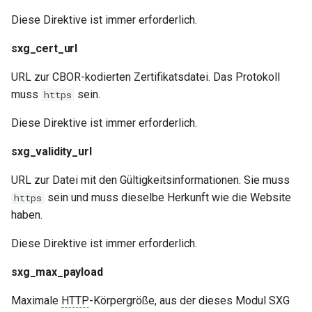
injection
Diese Direktive ist immer erforderlich.
iputils
sxg_cert_url
jit-uuid
URL zur CBOR-kodierten Zertifikatsdatei. Das Protokoll
muss
sein.
https
jq
Diese Direktive ist immer erforderlich.
jsonrpc-batch
sxg_validity_url
jump-consistent-hash
URL zur Datei mit den Gültigkeitsinformationen. Sie muss
sein und muss dieselbe Herkunft wie die Website
https
jwt-verification
haben.
Diese Direktive ist immer erforderlich.
jwt
sxg_max_payload
kafka
Maximale
HTTP
-Körpergröße, aus der dieses Modul SXG