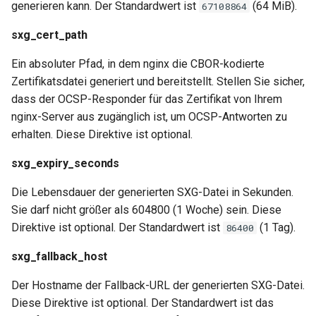
libcjson
generieren kann. Der Standardwert ist
(64 MiB).
67108864
sxg_cert_path
libr3
Ein absoluter Pfad, in dem nginx die CBOR-kodierte
limit-rate
Zertifikatsdatei generiert und bereitstellt. Stellen Sie sicher,
dass der OCSP-Responder für das Zertifikat von Ihrem
limit-traffic
nginx-Server aus zugänglich ist, um OCSP-Antworten zu
erhalten. Diese Direktive ist optional.
lmdb
sxg_expiry_seconds
locations
Die Lebensdauer der generierten SXG-Datei in Sekunden.
lock
Sie darf nicht größer als 604800 (1 Woche) sein. Diese
Direktive ist optional. Der Standardwert ist
(1 Tag).
86400
logger-socket
sxg_fallback_host
lrucache
Der Hostname der Fallback-URL der generierten SXG-Datei.
Diese Direktive ist optional. Der Standardwert ist das
macaroons