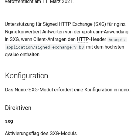
veröffentlicht am 11. März 2021.
ctxdump
$is_tablet
dns-server
$is_tv
Unterstützung für Signed
HTTP
Exchange (SXG) für nginx.
Nginx konvertiert Antworten von der upstream-Anwendung
dns
$is_wearable
in SXG, wenn Client-Anfragen den
HTTP
-Header
Accept:
mit dem höchsten
application/signed-exchange;v=b3
etcd
$os_family
qvalue enthalten.
exec
$os_name
Konfiguration
feishu-auth
$os_version
Das Nginx-SXG-Modul erfordert eine Konfiguration in nginx.
fileinfo
Direktiven
ftpclient
sxg
global-throttle
Aktivierungsflag des SXG-Moduls.