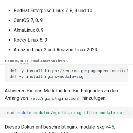
NGINX-Module für das Plesk-
i
Control-Panel - RPM-Pakete
base-encoding
sxg_validity_url
$device_brand
RedHat Enterprise Linux 7, 8, 9 und 10
t
CentOS 7, 8, 9
cPanel EA4 NGINX-Module -
cache
sxg_max_payload
$device_json
i
Verwandle ea-nginx in eine
AlmaLinux 8, 9
a
Leistungs- und
checkups
sxg_cert_path
$device_model
Rocky Linux 8, 9
Sicherheitsmacht
l
Amazon Linux 2 und Amazon Linux 2023
consul-event
sxg_expiry_seconds
$device_type
i
NGINX HTTP/3 QUIC
CentOS/
RHEL
7 und Amazon Linux 2
Unterstützung - RPM-Pakete
consul
sxg_fallback_host
$is_ai_crawler
s
dnf
-y
install
https://extras.getpagespeed.com/relea
für RHEL & CentOS
dnf
-y
install
i
cookie
Konfigurationsbeispiel
$is_bot
Angie Web Server -
e
Aktivieren Sie das Modul, indem Sie Folgendes an den
Installation auf RHEL, CentOS,
core
Unterstützung für
$is_console
Anfang von
hinzufügen:
/etc/nginx/nginx.conf
r
Rocky Linux & AlmaLinux
Subressourcen
cors
$is_desktop
t
load_module
modules/ngx_http_sxg_filter_module.so
;
GitHub
counter
$is_mobile
Dieses Dokument beschreibt nginx-module-sxg
v4.5
,