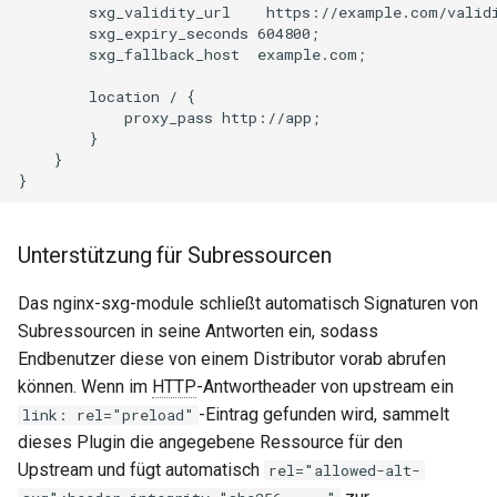
        sxg_validity_url    https://example.com/validi
        sxg_expiry_seconds 604800;

nsq
        sxg_fallback_host  example.com;

ntlm
        location / {

            proxy_pass http://app;

        }

openidc
    }

openssl
Unterstützung für Subressourcen
perf
Das nginx-sxg-module schließt automatisch Signaturen von
prettycjson
Subressourcen in seine Antworten ein, sodass
Endbenutzer diese von einem Distributor vorab abrufen
pubsub
können. Wenn im
HTTP
-Antwortheader von upstream ein
-Eintrag gefunden wird, sammelt
link: rel="preload"
qless-web
dieses Plugin die angegebene Ressource für den
Upstream und fügt automatisch
rel="allowed-alt-
qless