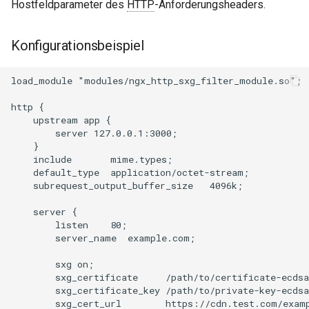
Hostfeldparameter des
HTTP
-Anforderungsheaders.
mail
Konfigurationsbeispiel
maxminddb
load_module "modules/ngx_http_sxg_filter_module.so";

memcached
http {

    upstream app {

mlcache
        server 127.0.0.1:3000;

    }

    include       mime.types;

multiplexer
    default_type  application/octet-stream;

    subrequest_output_buffer_size   4096k;

murmurhash2
    server {

        listen    80;

mysql
        server_name  example.com;

        sxg on;

nettle
        sxg_certificate     /path/to/certificate-ecdsa
        sxg_certificate_key /path/to/private-key-ecdsa
newrelic
        sxg_cert_url        https://cdn.test.com/examp