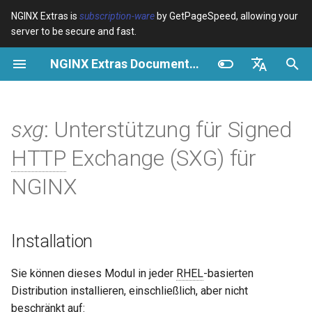
NGINX Extras is
subscription-ware
by GetPageSpeed, allowing your
server to be secure and fast.
S
NGINX Extras Documentation
u
Überblick
Überblick
Überblick
Installation
Überblick
Caching
NGINX Stable vs Mainline -
$bot_category
auto_reload
VPS/Dedicated - Proxy
Brotli Compression
Country Blocking with Geo
c
English
Welchen Branch soll man auf
Cache
h
Español
sxg
: Unterstützung für Signed
RHEL/CentOS wählen
Variables
Directives
Konfiguration
acme
Leistung
$bot_name
geoip2
VPS/Dedicated - FastCGI
e
Português (Brasil)
HTTP
Exchange (SXG) für
NGINX-MOD - Verbesserte
Cache
Examples
Examples
ada
Sicherheit
Direktiven
$bot_producer
geoip2_proxy
w
Deutsch
NGINX mit HTTP/3, HPACK &
NGINX
Gesundheitsprüfungen für
cPanel EA4 - Proxy Cache
Troubleshooting
Troubleshooting
auto-ssl
sxg
$browser_engine
geoip2_proxy_recursive
i
Français
RHEL
r
Русский
Related
Related
aws-auth
sxg_certificate
$browser_family
Installation
Tengine Webserver -
d
中文
Installation auf RHEL, CentOS
aws-sdk
sxg_certificate_key
$browser_name
i
Sie können dieses Modul in jeder
RHEL
-basierten
& Rocky Linux
Distribution installieren, einschließlich, aber nicht
n
balancer
sxg_cert_url
$browser_version
beschränkt auf: