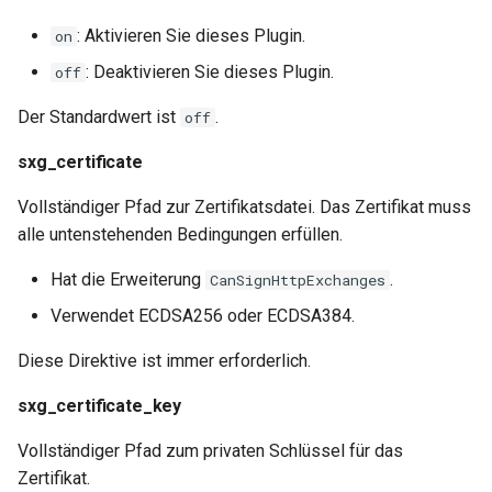
healthcheck
: Aktivieren Sie dieses Plugin.
on
hmac
: Deaktivieren Sie dieses Plugin.
off
Der Standardwert ist
.
off
hoedown
sxg_certificate
http
Vollständiger Pfad zur Zertifikatsdatei. Das Zertifikat muss
http2
alle untenstehenden Bedingungen erfüllen.
Hat die Erweiterung
.
CanSignHttpExchanges
httpipe
Verwendet ECDSA256 oder ECDSA384.
hyperscan
Diese Direktive ist immer erforderlich.
influx
sxg_certificate_key
ini
Vollständiger Pfad zum privaten Schlüssel für das
Zertifikat.