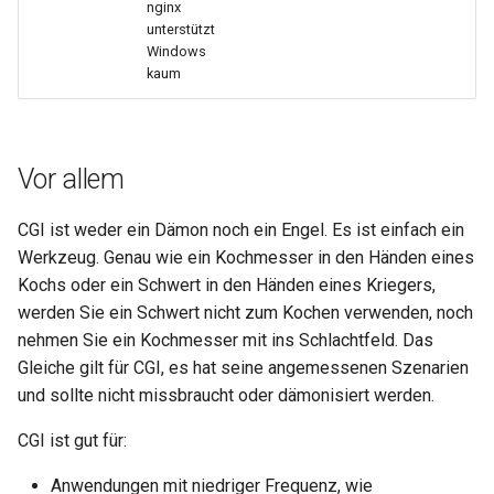
nginx
healthcheck
unterstützt
Windows
hmac
kaum
hoedown
Vor allem
http
CGI ist weder ein Dämon noch ein Engel. Es ist einfach ein
http2
Werkzeug. Genau wie ein Kochmesser in den Händen eines
Kochs oder ein Schwert in den Händen eines Kriegers,
httpipe
werden Sie ein Schwert nicht zum Kochen verwenden, noch
nehmen Sie ein Kochmesser mit ins Schlachtfeld. Das
hyperscan
Gleiche gilt für CGI, es hat seine angemessenen Szenarien
und sollte nicht missbraucht oder dämonisiert werden.
influx
CGI ist gut für:
ini
Anwendungen mit niedriger Frequenz, wie