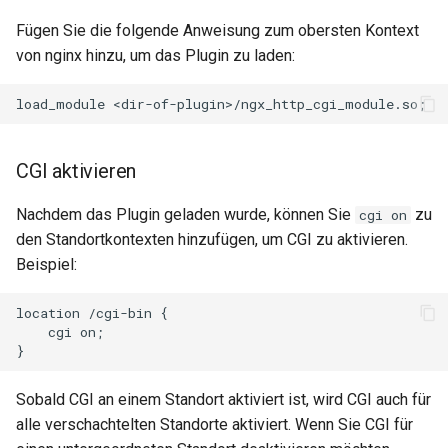
snappy
Fügen Sie die folgende Anweisung zum obersten Kontext
von nginx hinzu, um das Plugin zu laden:
sniproxy
socket
stats
CGI aktivieren
string
Nachdem das Plugin geladen wurde, können Sie
zu
cgi on
den Standortkontexten hinzufügen, um CGI zu aktivieren.
t1k
Beispiel:
tags
location /cgi-bin {

    cgi on;

tarantool
Sobald CGI an einem Standort aktiviert ist, wird CGI auch für
template
alle verschachtelten Standorte aktiviert. Wenn Sie CGI für