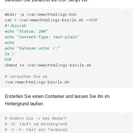
mkdir
-p
/var/www/html/cgi-bin

cat
>
/var/www/html/cgi-bin/ls.sh
<<EOF
#!/bin/sh
echo "Status: 200"
echo "Content-Type: text-plain"
echo
echo "Dateien unter /:"
ls /
EOF
chmod
+x
/var/www/html/cgi-bin/ls.sh

# versuchen Sie es
Erstellen Sie einen Container und lassen Sie ihn im
Hintergrund laufen:
# Ändern Sie -v bei Bedarf
# -d: läuft im Hintergrund
# -i -t: hält ein Terminal