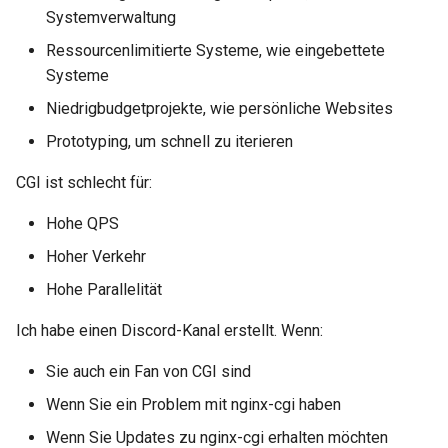
injection
Systemverwaltung
Ressourcenlimitierte Systeme, wie eingebettete
iputils
Systeme
jit-uuid
Niedrigbudgetprojekte, wie persönliche Websites
Prototyping, um schnell zu iterieren
jq
CGI ist schlecht für:
jsonrpc-batch
Hohe QPS
jump-consistent-hash
Hoher Verkehr
Hohe Parallelität
jwt-verification
Ich habe einen Discord-Kanal erstellt. Wenn:
jwt
Sie auch ein Fan von CGI sind
kafka
Wenn Sie ein Problem mit nginx-cgi haben
Wenn Sie Updates zu nginx-cgi erhalten möchten