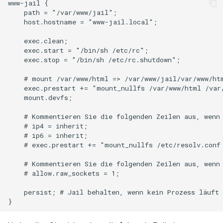
www-jail {

    path = "/var/www/jail";

    host.hostname = "www-jail.local";

    exec.clean;

    exec.start = "/bin/sh /etc/rc";

    exec.stop = "/bin/sh /etc/rc.shutdown";

    # mount /var/www/html => /var/www/jail/var/www/htm
    exec.prestart += "mount_nullfs /var/www/html /var
    mount.devfs;

    # Kommentieren Sie die folgenden Zeilen aus, wenn 
    # ip4 = inherit;

    # ip6 = inherit;

    # exec.prestart += "mount_nullfs /etc/resolv.conf 
    # Kommentieren Sie die folgenden Zeilen aus, wenn 
    # allow.raw_sockets = 1;

    persist; # Jail behalten, wenn kein Prozess läuft
