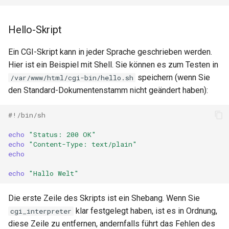
validation
vhost
Hello-Skript
waf
Ein CGI-Skript kann in jeder Sprache geschrieben werden.
Hier ist ein Beispiel mit Shell. Sie können es zum Testen in
weauth
speichern (wenn Sie
/var/www/html/cgi-bin/hello.sh
den Standard-Dokumentenstamm nicht geändert haben):
websocket-proxy
#!/bin/sh
websocket
echo
"Status: 200 OK"
echo
"Content-Type: text/plain"
woothee
echo
echo
"Hallo Welt"
worker-events
Die erste Zeile des Skripts ist ein Shebang. Wenn Sie
xxhash
klar festgelegt haben, ist es in Ordnung,
cgi_interpreter
diese Zeile zu entfernen, andernfalls führt das Fehlen des