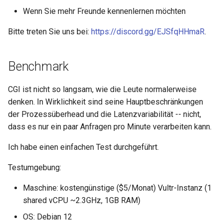
libcjson
Wenn Sie mehr Freunde kennenlernen möchten
libr3
Bitte treten Sie uns bei:
https://discord.gg/EJSfqHHmaR
.
limit-rate
Benchmark
limit-traffic
CGI ist nicht so langsam, wie die Leute normalerweise
lmdb
denken. In Wirklichkeit sind seine Hauptbeschränkungen
der Prozessüberhead und die Latenzvariabilität -- nicht,
locations
dass es nur ein paar Anfragen pro Minute verarbeiten kann.
Ich habe einen einfachen Test durchgeführt.
lock
Testumgebung:
logger-socket
Maschine: kostengünstige ($5/Monat) Vultr-Instanz (1
lrucache
shared vCPU ~2.3GHz, 1GB RAM)
OS: Debian 12
macaroons