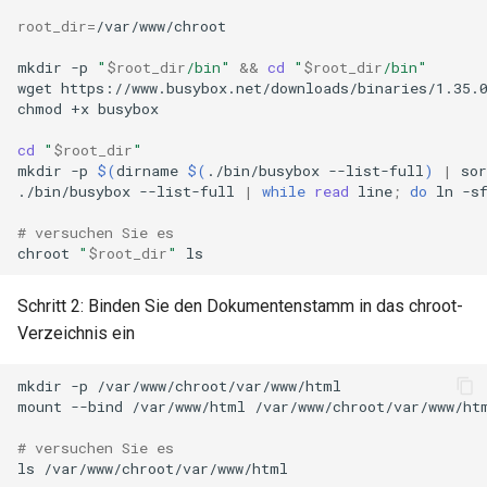
root_dir
=
/var/www/chroot

mkdir
-p
"
$root_dir
/bin"
&&
cd
"
$root_dir
/bin"
wget
https://www.busybox.net/downloads/binaries/1.35.0
chmod
+x
busybox

cd
"
$root_dir
"
mkdir
-p
$(
dirname
$(
./bin/busybox
--list-full
)
|
sor
./bin/busybox
--list-full
|
while
read
line
;
do
ln
-s
# versuchen Sie es
chroot
"
$root_dir
"
Schritt 2: Binden Sie den Dokumentenstamm in das chroot-
Verzeichnis ein
mkdir
-p
/var/www/chroot/var/www/html

mount
--bind
/var/www/html
/var/www/chroot/var/www/htm
# versuchen Sie es
ls