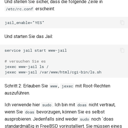
Und stellen Sie sicher, dass die folgende Zeile in
erscheint:
/etc/rc.conf
Und starten Sie das Jail:
service
jail
start
www-jail

# versuchen Sie es
jexec
www-jail
ls
/

jexec
www-jail
Schritt 2: Erlauben Sie
,
mit Root-Rechten
www
jexec
auszuführen.
Ich verwende hier
. Ich bin mit
nicht vertraut,
sudo
doas
wenn Sie
bevorzugen, können Sie es selbst
doas
ausprobieren. Jedenfalls sind weder
noch `doas
sudo
standardmäßig in FreeBSD vorinstalliert. Sie müssen eines