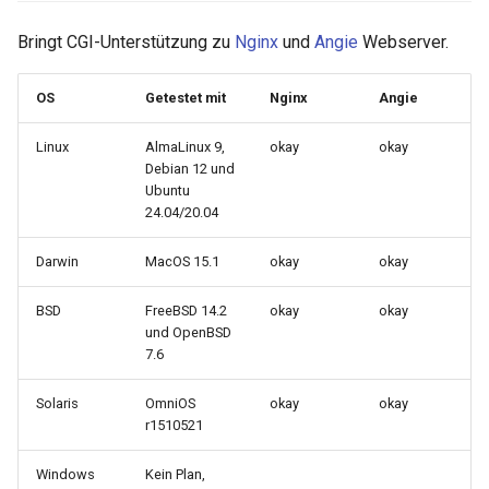
ctxdump
$is_tablet
Bringt CGI-Unterstützung zu
Nginx
und
Angie
Webserver.
dns-server
$is_tv
OS
Getestet mit
Nginx
Angie
dns
$is_wearable
Linux
AlmaLinux 9,
okay
okay
Debian 12 und
etcd
$os_family
Ubuntu
24.04/20.04
exec
$os_name
Darwin
MacOS 15.1
okay
okay
feishu-auth
$os_version
BSD
FreeBSD 14.2
okay
okay
und OpenBSD
fileinfo
7.6
ftpclient
Solaris
OmniOS
okay
okay
r1510521
global-throttle
Windows
Kein Plan,