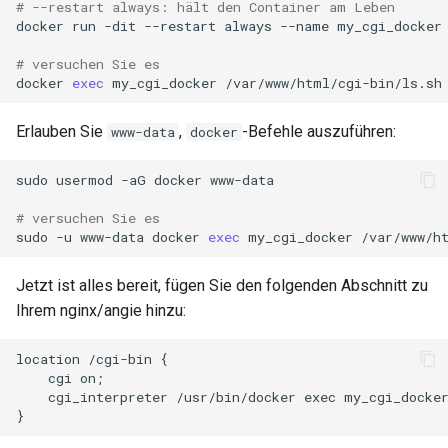
# --restart always: hält den Container am Leben
docker
run
-dit
--restart
always
--name
my_cgi_docker
# versuchen Sie es
docker
exec
my_cgi_docker
Erlauben Sie
,
-Befehle auszuführen:
www-data
docker
sudo
usermod
-aG
docker
www-data

# versuchen Sie es
sudo
-u
www-data
docker
exec
my_cgi_docker
Jetzt ist alles bereit, fügen Sie den folgenden Abschnitt zu
Ihrem nginx/angie hinzu:
location /cgi-bin {

    cgi on;

    cgi_interpreter /usr/bin/docker exec my_cgi_docker