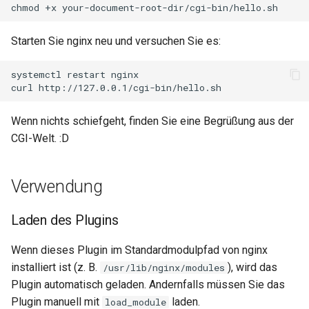
requests
Starten Sie nginx neu und versuchen Sie es:
riak
systemctl
restart
nginx

router
curl
rsa
Wenn nichts schiefgeht, finden Sie eine Begrüßung aus der
CGI-Welt. :D
scrypt
Verwendung
session
Laden des Plugins
shell
Wenn dieses Plugin im Standardmodulpfad von nginx
signal
installiert ist (z. B.
), wird das
/usr/lib/nginx/modules
Plugin automatisch geladen. Andernfalls müssen Sie das
smtp
Plugin manuell mit
laden.
load_module