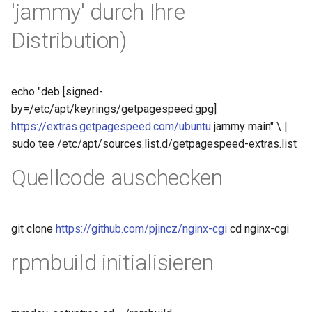
'jammy' durch Ihre
nsq
Distribution)
ntlm
echo "deb [signed-
openidc
by=/etc/apt/keyrings/getpagespeed.gpg]
https://extras.getpagespeed.com/ubuntu
jammy main" \ |
openssl
sudo tee /etc/apt/sources.list.d/getpagespeed-extras.list
perf
Quellcode auschecken
prettycjson
git clone
https://github.com/pjincz/nginx-cgi
cd nginx-cgi
pubsub
rpmbuild initialisieren
qless-web
qless