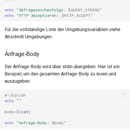
echo
"Abfragezeichenfolge: 
$QUERY_STRING
"
echo
"HTTP akzeptieren: 
$HTTP_ACCEPT
"
Für die vollständige Liste der Umgebungsvariablen siehe
Abschnitt Umgebungen.
Anfrage-Body
Der Anfrage-Body wird über stdin übergeben. Hier ist ein
Beispiel, um den gesamten Anfrage-Body zu lesen und
auszugeben:
#!/bin/sh
echo
""
body
=
$(
cat
)
echo
"Anfrage-Body: 
$body
"