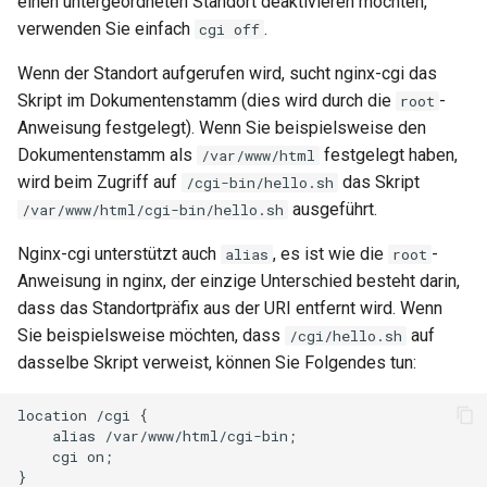
einen untergeordneten Standort deaktivieren möchten,
test
verwenden Sie einfach
.
cgi off
timer
Wenn der Standort aufgerufen wird, sucht nginx-cgi das
Skript im Dokumentenstamm (dies wird durch die
-
root
tlc
Anweisung festgelegt). Wenn Sie beispielsweise den
Dokumentenstamm als
festgelegt haben,
/var/www/html
tsort
wird beim Zugriff auf
das Skript
/cgi-bin/hello.sh
ausgeführt.
/var/www/html/cgi-bin/hello.sh
txid
Nginx-cgi unterstützt auch
, es ist wie die
-
alias
root
upload
Anweisung in nginx, der einzige Unterschied besteht darin,
dass das Standortpräfix aus der URI entfernt wird. Wenn
upstream-healthcheck
Sie beispielsweise möchten, dass
auf
/cgi/hello.sh
dasselbe Skript verweist, können Sie Folgendes tun:
upstream
location /cgi {

    alias /var/www/html/cgi-bin;

uuid
    cgi on;
