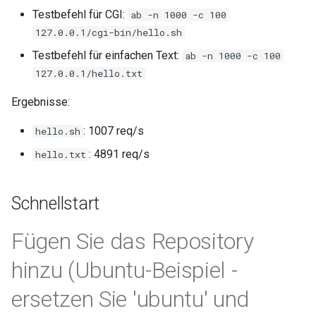
Testbefehl für CGI:
ab -n 1000 -c 100
mail
127.0.0.1/cgi-bin/hello.sh
Testbefehl für einfachen Text:
ab -n 1000 -c 100
maxminddb
127.0.0.1/hello.txt
memcached
Ergebnisse:
: 1007 req/s
hello.sh
mlcache
: 4891 req/s
hello.txt
multiplexer
Schnellstart
murmurhash2
Fügen Sie das Repository
mysql
hinzu (Ubuntu-Beispiel -
nettle
ersetzen Sie 'ubuntu' und
newrelic