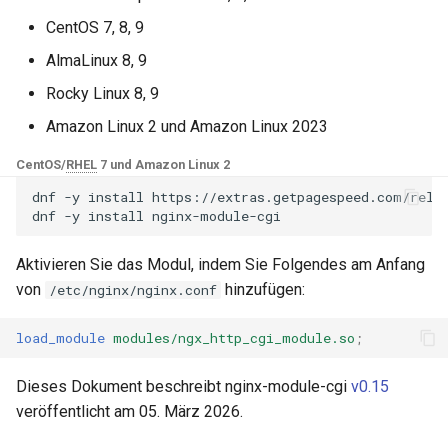
NGINX-Module für das Plesk-
i
Control-Panel - RPM-Pakete
CentOS 7, 8, 9
base-encoding
$device_brand
t
AlmaLinux 8, 9
cPanel EA4 NGINX-Module -
cache
$device_json
i
Rocky Linux 8, 9
Verwandle ea-nginx in eine
a
Leistungs- und
Amazon Linux 2 und Amazon Linux 2023
checkups
$device_model
Sicherheitsmacht
l
CentOS/
RHEL
7 und Amazon Linux 2
consul-event
$device_type
i
NGINX HTTP/3 QUIC
dnf
-y
install
https://extras.getpagespeed.com/relea
dnf
-y
install
Unterstützung - RPM-Pakete
consul
$is_ai_crawler
s
für RHEL & CentOS
Aktivieren Sie das Modul, indem Sie Folgendes am Anfang
i
cookie
$is_bot
von
hinzufügen:
/etc/nginx/nginx.conf
Angie Web Server -
e
Installation auf RHEL, CentOS,
core
$is_console
load_module
modules/ngx_http_cgi_module.so
;
r
Rocky Linux & AlmaLinux
cors
$is_desktop
t
Dieses Dokument beschreibt nginx-module-cgi
v0.15
veröffentlicht am 05. März 2026.
counter
$is_mobile