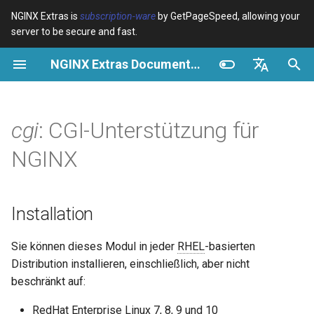
NGINX Extras is
subscription-ware
by GetPageSpeed, allowing your
server to be secure and fast.
S
NGINX Extras Documentation
u
Überblick
Überblick
Überblick
Installation
Überblick
Caching
NGINX Stable vs Mainline -
$bot_category
auto_reload
VPS/Dedicated - Proxy
Brotli Compression
Country Blocking with Geo
c
English
Welchen Branch soll man auf
Cache
h
Español
cgi
: CGI-Unterstützung für
RHEL/CentOS wählen
Variables
Directives
Vor allem
acme
Leistung
$bot_name
geoip2
VPS/Dedicated - FastCGI
e
Português (Brasil)
NGINX
NGINX-MOD - Verbesserte
Cache
Examples
Examples
Benchmark
ada
Sicherheit
$bot_producer
geoip2_proxy
w
Deutsch
NGINX mit HTTP/3, HPACK &
Gesundheitsprüfungen für
cPanel EA4 - Proxy Cache
Troubleshooting
Troubleshooting
Schnellstart
auto-ssl
$browser_engine
geoip2_proxy_recursive
i
Français
Installation
RHEL
r
Русский
Related
Related
aws-auth
$browser_family
Sie können dieses Modul in jeder
RHEL
-basierten
Tengine Webserver -
d
中文
Distribution installieren, einschließlich, aber nicht
Installation auf RHEL, CentOS
aws-sdk
$browser_name
i
& Rocky Linux
beschränkt auf:
n
balancer
$browser_version
RedHat Enterprise Linux 7, 8, 9 und 10