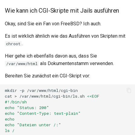
Wie kann ich CGI-Skripte mit Jails ausführen
Okay, sind Sie ein Fan von FreeBSD? Ich auch.
Es ist wirklich ähnlich wie das Ausführen von Skripten mit
.
chroot
Hier gehe ich ebenfalls davon aus, dass Sie
als Dokumentenstamm verwenden.
/var/www/html
Bereiten Sie zunächst ein CGI-Skript vor:
mkdir
-p
/var/www/html/cgi-bin

cat
>
/var/www/html/cgi-bin/ls.sh
<<EOF
#!/bin/sh
echo "Status: 200"
echo "Content-Type: text-plain"
echo
echo "Dateien unter /:"
ls /