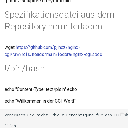
rpmdev-setuptree cd ~/rpmbuild
rabbitmqstomp
Spezifikationsdatei aus dem
rack
Repository herunterladen
radixtree
wget
https://github.com/pjincz/nginx-
redis-connector
cgi/raw/refs/heads/main/fedora/nginx-cgi.spec
redis-ratelimit
!/bin/bash
redis-util
echo "Content-Type: text/plain" echo
redis
echo "Willkommen in der CGI-Welt!"
repl
Vergessen Sie nicht, die x-Berechtigung für das CGI-Sk
reqargs
```sh
