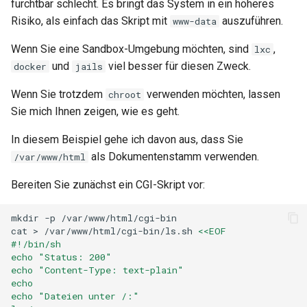
furchtbar schlecht. Es bringt das System in ein höheres
Risiko, als einfach das Skript mit
auszuführen.
www-data
Wenn Sie eine Sandbox-Umgebung möchten, sind
,
lxc
und
viel besser für diesen Zweck.
docker
jails
Wenn Sie trotzdem
verwenden möchten, lassen
chroot
Sie mich Ihnen zeigen, wie es geht.
In diesem Beispiel gehe ich davon aus, dass Sie
als Dokumentenstamm verwenden.
/var/www/html
Bereiten Sie zunächst ein CGI-Skript vor:
mkdir
-p
/var/www/html/cgi-bin

cat
>
/var/www/html/cgi-bin/ls.sh
<<EOF
#!/bin/sh
echo "Status: 200"
echo "Content-Type: text-plain"
echo
echo "Dateien unter /:"