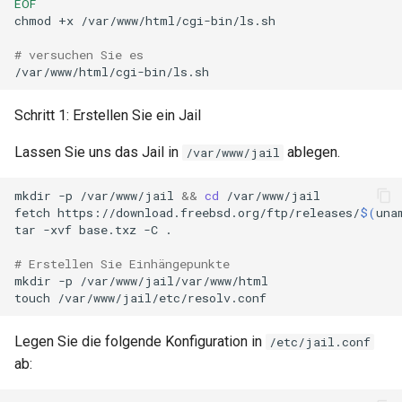
EOF
chmod
+x
/var/www/html/cgi-bin/ls.sh

# versuchen Sie es
Schritt 1: Erstellen Sie ein Jail
Lassen Sie uns das Jail in
ablegen.
/var/www/jail
mkdir
-p
/var/www/jail
&&
cd
/var/www/jail

fetch
https://download.freebsd.org/ftp/releases/
$(
una
tar
-xvf
base.txz
-C
.

# Erstellen Sie Einhängepunkte
mkdir
-p
/var/www/jail/var/www/html

touch
Legen Sie die folgende Konfiguration in
/etc/jail.conf
ab: