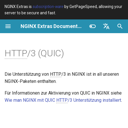
NGINX Extras is
subscription-ware
by GetPageSpeed, allowing your
server to be secure and fast.
S
NGINX Extras Documentation
u
Überblick
Überblick
Caching
Überblick
Überblick
Überblick
VPS/Dedicated - Proxy
Brotli Compression
Country Blocking with Geo
c
English
Cache
h
Español
HTTP
/3 (QUIC)
device-type
acme
Leistung
Variables
Directives
VPS/Dedicated - FastCGI
e
Português (Brasil)
Cache
geoip2
ada
Sicherheit
Examples
Examples
w
Deutsch
Die Unterstützung von
HTTP
/3 in NGINX ist in all unseren
cPanel EA4 - Proxy Cache
pagespeed
auto-ssl
Troubleshooting
Troubleshooting
i
Français
NGINX-Paketen enthalten.
r
Русский
Für Informationen zur Aktivierung von QUIC in NGINX siehe
abuse-guard
aws-auth
Related
Related
Wie man NGINX mit QUIC
HTTP
/3 Unterstützung installiert
.
d
中文
accept-language
aws-sdk
i
n
access-control
balancer