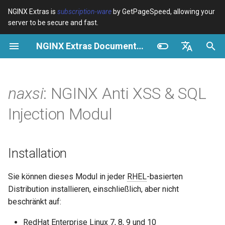
NGINX Extras is
subscription-ware
by GetPageSpeed, allowing your
server to be secure and fast.
S
NGINX Extras Documentation
u
Überblick
Überblick
Überblick
Installation
Überblick
Caching
NGINX Stable vs Mainline -
$bot_category
auto_reload
VPS/Dedicated - Proxy
Brotli Compression
Country Blocking with Geo
c
English
Welchen Branch soll man auf
Cache
h
Español
naxsi
: NGINX Anti XSS & SQL
RHEL/CentOS wählen
Variables
Directives
Was ist Naxsi?
acme
Leistung
$bot_name
geoip2
VPS/Dedicated - FastCGI
e
Português (Brasil)
Injection Modul
NGINX-MOD - Verbesserte
Cache
Examples
Examples
Warum ist es anders?
ada
Sicherheit
$bot_producer
geoip2_proxy
w
Deutsch
NGINX mit HTTP/3, HPACK &
Gesundheitsprüfungen für
cPanel EA4 - Proxy Cache
Troubleshooting
Troubleshooting
Auf welchen Systemen läuft
auto-ssl
$browser_engine
geoip2_proxy_recursive
i
Français
Installation
RHEL
es?
r
Русский
Related
Related
aws-auth
$browser_family
Sie können dieses Modul in jeder
RHEL
-basierten
Tengine Webserver -
d
Warum dieses Repository
中文
Distribution installieren, einschließlich, aber nicht
Installation auf RHEL, CentOS
verwenden
aws-sdk
$browser_name
i
& Rocky Linux
beschränkt auf:
n
Dokumentation
balancer
$browser_version
RedHat Enterprise Linux 7, 8, 9 und 10