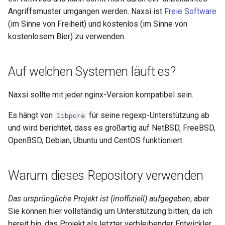
injection
Angriffsmuster umgangen werden. Naxsi ist
Freie Software
(im Sinne von Freiheit) und kostenlos (im Sinne von
iputils
kostenlosem Bier) zu verwenden.
jit-uuid
Auf welchen Systemen läuft es?
jq
Naxsi sollte mit jeder nginx-Version kompatibel sein.
jsonrpc-batch
Es hängt von
für seine regexp-Unterstützung ab
libpcre
jump-consistent-hash
und wird berichtet, dass es großartig auf NetBSD, FreeBSD,
OpenBSD, Debian, Ubuntu und CentOS funktioniert.
jwt-verification
Warum dieses Repository verwenden
jwt
Das ursprüngliche Projekt ist (inoffiziell) aufgegeben
, aber
kafka
Sie können hier vollständig um Unterstützung bitten, da ich
bereit bin, das Projekt als letzter verbleibender Entwickler