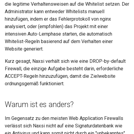
die legitime Verhaltensweisen auf die Whitelist setzen. Der
healthcheck
Administrator kann entweder Whitelists manuell
hinzufügen, indem er das Fehlerprotokoll von nginx
hmac
analysiert, oder (empfohlen) das Projekt mit einer
intensiven Auto-Lernphase starten, die automatisch
hoedown
Whitelist-Regeln basierend auf dem Verhalten einer
http
Website generiert.
Kurz gesagt, Naxsi verhält sich wie eine DROP-by-default
http2
Firewall, die einzige Aufgabe besteht darin, erforderliche
ACCEPT-Regeln hinzuzufügen, damit die Zielwebsite
httpipe
ordnungsgemäß funktioniert.
hyperscan
Warum ist es anders?
influx
Im Gegensatz zu den meisten Web Application Firewalls
ini
verlässt sich Naxsi nicht auf eine Signaturdatenbank wie
ein Antivirus und kann somit nicht durch ein "unbekanntes"