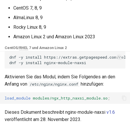
NGINX-Module für das Plesk-
i
Control-Panel - RPM-Pakete
CentOS 7, 8, 9
Unterstützung
base-encoding
$device_brand
t
AlmaLinux 8, 9
cPanel EA4 NGINX-Module -
Zukünftige Pläne
cache
$device_json
i
Rocky Linux 8, 9
Verwandle ea-nginx in eine
a
Leistungs- und
Amazon Linux 2 und Amazon Linux 2023
GitHub
checkups
$device_model
Sicherheitsmacht
l
CentOS/
RHEL
7 und Amazon Linux 2
consul-event
$device_type
i
NGINX HTTP/3 QUIC
dnf
-y
install
https://extras.getpagespeed.com/relea
dnf
-y
install
Unterstützung - RPM-Pakete
consul
$is_ai_crawler
s
für RHEL & CentOS
Aktivieren Sie das Modul, indem Sie Folgendes an den
i
cookie
$is_bot
Anfang von
hinzufügen:
/etc/nginx/nginx.conf
Angie Web Server -
e
Installation auf RHEL, CentOS,
core
$is_console
load_module
modules/ngx_http_naxsi_module.so
;
r
Rocky Linux & AlmaLinux
cors
$is_desktop
t
Dieses Dokument beschreibt nginx-module-naxsi
v1.6
veröffentlicht am 28. November 2023.
counter
$is_mobile