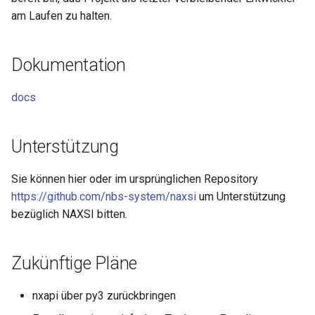
libcjson
am Laufen zu halten.
libr3
Dokumentation
limit-rate
docs
limit-traffic
lmdb
Unterstützung
locations
Sie können hier oder im ursprünglichen Repository
https://github.com/nbs-system/naxsi
um Unterstützung
lock
bezüglich NAXSI bitten.
logger-socket
Zukünftige Pläne
lrucache
nxapi über py3 zurückbringen
macaroons