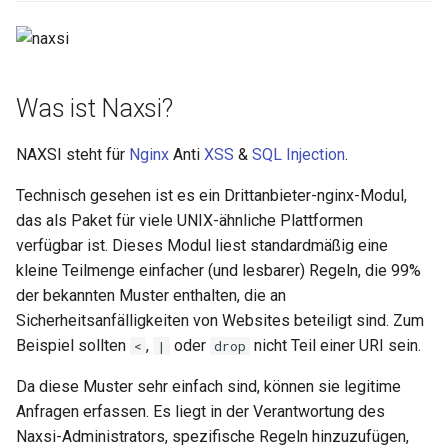
ctxdump
$is_tablet
dns-server
$is_tv
Was ist Naxsi?
dns
$is_wearable
NAXSI steht für
Nginx
Anti
XSS
&
SQL Injection
.
etcd
$os_family
Technisch gesehen ist es ein Drittanbieter-nginx-Modul,
exec
$os_name
das als Paket für viele UNIX-ähnliche Plattformen
verfügbar ist. Dieses Modul liest standardmäßig eine
feishu-auth
$os_version
kleine Teilmenge einfacher (und lesbarer) Regeln, die 99%
der bekannten Muster enthalten, die an
fileinfo
Sicherheitsanfälligkeiten von Websites beteiligt sind. Zum
Beispiel sollten
,
oder
nicht Teil einer URI sein.
<
|
drop
ftpclient
Da diese Muster sehr einfach sind, können sie legitime
Anfragen erfassen. Es liegt in der Verantwortung des
global-throttle
Naxsi-Administrators, spezifische Regeln hinzuzufügen,