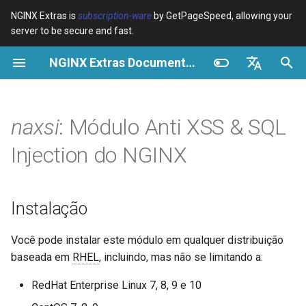
NGINX Extras is
subscription-ware
by GetPageSpeed, allowing your
server to be secure and fast.
I
NGINX Extras Documentation
n
Visão geral
Visão geral
Visão geral
Instalação
Visão geral
Cache
NGINX Estável vs Principal -
$bot_category
auto_reload
VPS/Dedicated - Proxy
Brotli Compression
Country Blocking with Geo
i
English
Qual Ramificação Escolher no
Cache
c
Español
naxsi
: Módulo Anti XSS & SQL
RHEL/CentOS
Variables
Directives
O que é Naxsi?
acme
Desempenho
$bot_name
geoip2
VPS/Dedicated - FastCGI
i
Português (Brasil)
Injection do NGINX
NGINX-MOD - NGINX
Cache
Examples
Examples
Por que é diferente?
ada
Segurança
$bot_producer
geoip2_proxy
a
Deutsch
aprimorado com HTTP/3,
HPACK e verificações de
cPanel EA4 - Proxy Cache
Troubleshooting
Troubleshooting
Em que ele roda?
auto-ssl
$browser_engine
geoip2_proxy_recursive
l
Français
Instalação
saúde para RHEL
i
Русский
Related
Related
Por que usar este repositório
aws-auth
$browser_family
Você pode instalar este módulo em qualquer distribuição
Servidor Web Tengine -
z
中文
baseada em
RHEL
, incluindo, mas não se limitando a:
Instalar no RHEL, CentOS e
Documentação
aws-sdk
$browser_name
a
Rocky Linux
RedHat Enterprise Linux 7, 8, 9 e 10
n
Suporte
balancer
$browser_version