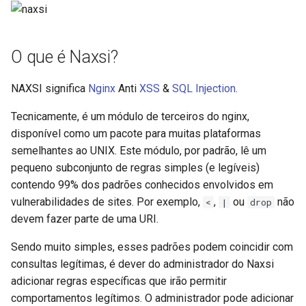
ctxdump
$is_tablet
dns-server
$is_tv
O que é Naxsi?
dns
$is_wearable
NAXSI significa
Nginx
Anti
XSS
&
SQL Injection
.
etcd
Tecnicamente, é um módulo de terceiros do nginx,
$os_family
disponível como um pacote para muitas plataformas
exec
$os_name
semelhantes ao UNIX. Este módulo, por padrão, lê um
pequeno subconjunto de regras simples (e legíveis)
feishu-auth
$os_version
contendo 99% dos padrões conhecidos envolvidos em
vulnerabilidades de sites. Por exemplo,
,
ou
não
<
|
drop
fileinfo
devem fazer parte de uma URI.
Sendo muito simples, esses padrões podem coincidir com
ftpclient
consultas legítimas, é dever do administrador do Naxsi
adicionar regras específicas que irão permitir
global-throttle
comportamentos legítimos. O administrador pode adicionar