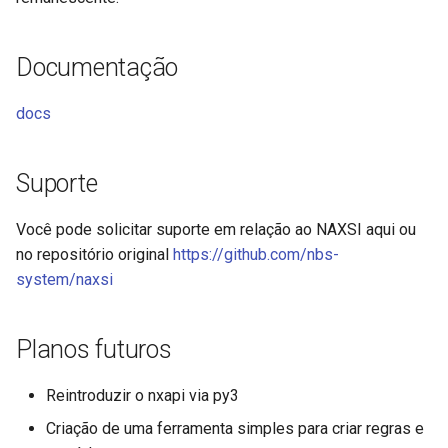
libcjson
libr3
Documentação
limit-rate
docs
limit-traffic
Suporte
lmdb
Você pode solicitar suporte em relação ao NAXSI aqui ou
locations
no repositório original
https://github.com/nbs-
system/naxsi
lock
Planos futuros
logger-socket
lrucache
Reintroduzir o nxapi via py3
Criação de uma ferramenta simples para criar regras e
macaroons