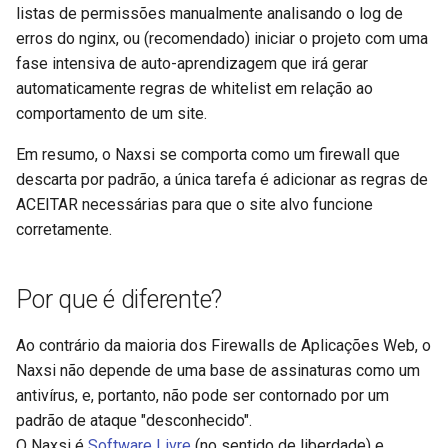
listas de permissões manualmente analisando o log de
healthcheck
erros do nginx, ou (recomendado) iniciar o projeto com uma
fase intensiva de auto-aprendizagem que irá gerar
hmac
automaticamente regras de whitelist em relação ao
comportamento de um site.
hoedown
Em resumo, o Naxsi se comporta como um firewall que
http
descarta por padrão, a única tarefa é adicionar as regras de
ACEITAR necessárias para que o site alvo funcione
http2
corretamente.
httpipe
Por que é diferente?
hyperscan
Ao contrário da maioria dos Firewalls de Aplicações Web, o
influx
Naxsi não depende de uma base de assinaturas como um
antivírus, e, portanto, não pode ser contornado por um
ini
padrão de ataque "desconhecido".
O Naxsi é
Software Livre
(no sentido de liberdade) e