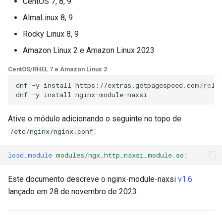
Módulos NGINX para o Painel
CentOS 7, 8, 9
d
de Controle Plesk - Pacotes
Planos futuros
base-encoding
$device_brand
AlmaLinux 8, 9
RPM
o
Rocky Linux 8, 9
GitHub
cache
$device_json
b
Módulos NGINX do cPanel
Amazon Linux 2 e Amazon Linux 2023
u
EA4 - Transforme ea-nginx
checkups
$device_model
CentOS/
RHEL
7 e Amazon Linux 2
em uma Potência de
s
Desempenho e Segurança
dnf
-y
install
https://extras.getpagespeed.com/relea
consul-event
$device_type
dnf
-y
install
c
Suporte a NGINX HTTP/3
consul
$is_ai_crawler
a
Ative o módulo adicionando o seguinte no topo de
QUIC - Pacotes RPM para
:
/etc/nginx/nginx.conf
RHEL e CentOS
cookie
$is_bot
load_module
modules/ngx_http_naxsi_module.so
;
Angie Web Server - Instalar
core
$is_console
no RHEL, CentOS, Rocky
Este documento descreve o nginx-module-naxsi
v1.6
Linux e AlmaLinux
cors
$is_desktop
lançado em 28 de novembro de 2023.
counter
$is_mobile