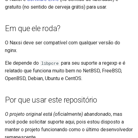
injection
gratuito (no sentido de cerveja grátis) para usar.
iputils
Em que ele roda?
jit-uuid
O Naxsi deve ser compatível com qualquer versão do
jq
nginx.
Ele depende do
para seu suporte a regexp e é
jsonrpc-batch
libpcre
relatado que funciona muito bem no NetBSD, FreeBSD,
jump-consistent-hash
OpenBSD, Debian, Ubuntu e CentOS.
jwt-verification
Por que usar este repositório
jwt
O projeto original está (oficialmente) abandonado
, mas
você pode solicitar suporte aqui, pois estou disposto a
kafka
manter o projeto funcionando como o último desenvolvedor
remanescente.