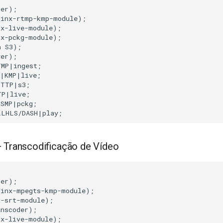
er);

inx-rtmp-kmp-module);

x-live-module);

x-pckg-module);

 S3);

er);

MP|ingest;

|KMP|live;

TTP|s3;

P|live;

SMP|pckg;

LLHLS/DASH|play;
 Transcodificação de Vídeo


er);

inx-mpegts-kmp-module);

-srt-module);

nscoder);

x-live-module);
