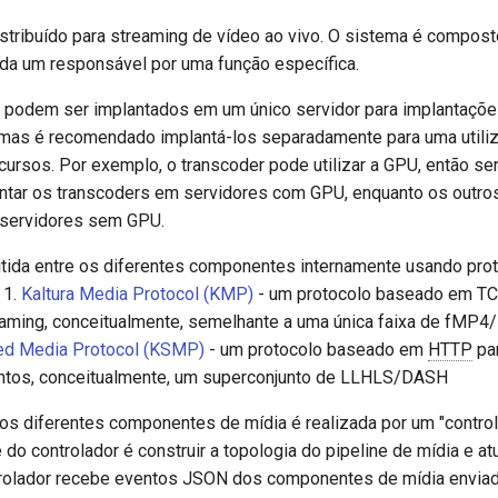
tribuído para streaming de vídeo ao vivo. O sistema é compost
da um responsável por uma função específica.
podem ser implantados em um único servidor para implantaçõe
 mas é recomendado implantá-los separadamente para uma utili
cursos. Por exemplo, o transcoder pode utilizar a GPU, então se
ntar os transcoders em servidores com GPU, enquanto os outr
 servidores sem GPU.
itida entre os diferentes componentes internamente usando pro
 1.
Kaltura Media Protocol (KMP)
- um protocolo baseado em TC
aming, conceitualmente, semelhante a uma única faixa de fMP
ed Media Protocol (KSMP)
- um protocolo baseado em
HTTP
par
tos, conceitualmente, um superconjunto de LLHLS/DASH
os diferentes componentes de mídia é realizada por um "controla
do controlador é construir a topologia do pipeline de mídia e at
ntrolador recebe eventos JSON dos componentes de mídia envi