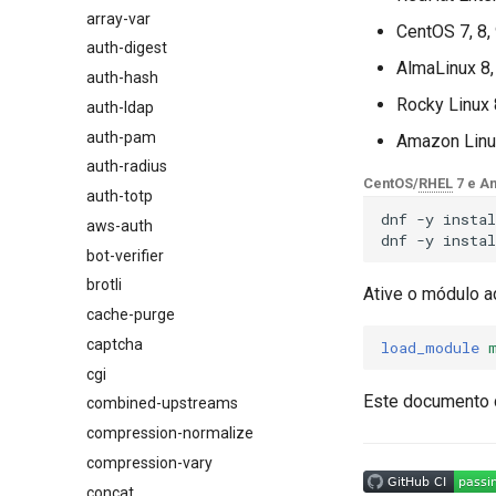
array-var
$browser_name
CentOS 7, 8,
auth-digest
$browser_version
AlmaLinux 8,
auth-hash
$device_brand
Rocky Linux 
auth-ldap
$device_json
auth-pam
$device_model
Amazon Linu
auth-radius
$device_type
CentOS/
RHEL
7 e A
auth-totp
$is_ai_crawler
dnf
-y
instal
aws-auth
$is_bot
dnf
-y
instal
bot-verifier
$is_console
brotli
$is_desktop
Ative o módulo a
cache-purge
$is_mobile
captcha
$is_tablet
load_module
cgi
$is_tv
Este documento 
combined-upstreams
$is_wearable
compression-normalize
$os_family
compression-vary
$os_name
concat
$os_version