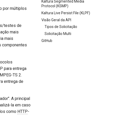
Kaltura Segmented Media
Protocol (KSMP)
o por múltiplos
Kaltura Live Persist File (KLPF)
Visão Geral da API
s/testes de
Tipos de Solicitação
zação mais
Solicitação Multi
ria mais
GitHub
os componentes
tocolos
P para entrega
4/MPEG-TS 2.
a entrega de
dor". A principal
ualizá-la em caso
ados como
HTTP
-