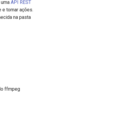
m uma
API REST
e e tomar ações.
necida na pasta
 do ffmpeg