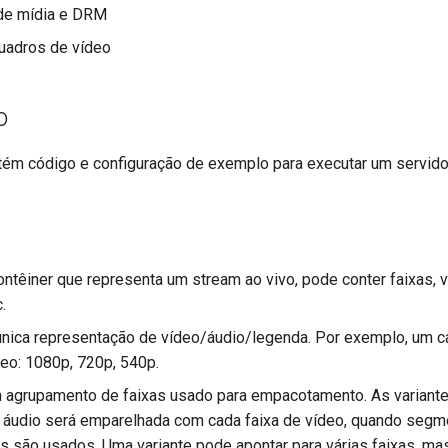
 de mídia e DRM
uadros de vídeo
o
ém código e configuração de exemplo para executar um servidor 
ntêiner que representa um stream ao vivo, pode conter faixas, va
.
nica representação de vídeo/áudio/legenda. Por exemplo, um ca
deo: 1080p, 720p, 540p.
 agrupamento de faixas usado para empacotamento. As variant
e áudio será emparelhada com cada faixa de vídeo, quando seg
s são usados. Uma variante pode apontar para várias faixas, ma