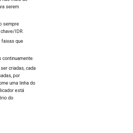
ara serem
ão sempre
 chave/IDR.
 faixas que
 continuamente.
ser criadas, cada
sadas, por
some uma linha do
icador está
ério do