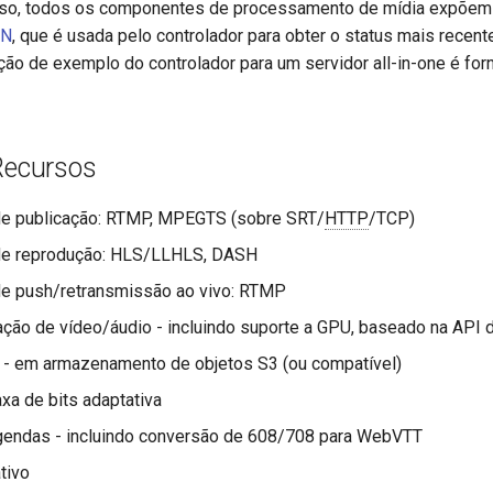
so, todos os componentes de processamento de mídia expõe
ON
, que é usada pelo controlador para obter o status mais recent
o de exemplo do controlador para um servidor all-in-one é for
Recursos
de publicação: RTMP, MPEGTS (sobre SRT/
HTTP
/TCP)
de reprodução: HLS/LLHLS, DASH
de push/retransmissão ao vivo: RTMP
ação de vídeo/áudio - incluindo suporte a GPU, baseado na API
 - em armazenamento de objetos S3 (ou compatível)
axa de bits adaptativa
egendas - incluindo conversão de 608/708 para WebVTT
tivo