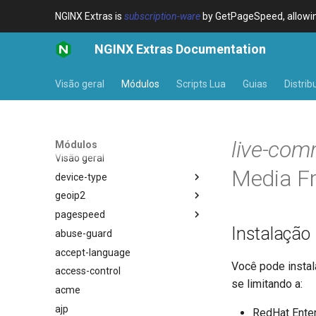
NGINX Extras is
subscription-ware
by GetPageSpeed, allowing
NGINX Extras Documentation
Visão geral
Módulos
Scripts Lua
Guias
Distrib
live-co
Módulos
Visão geral
Media F
device-type
geoip2
Visão geral
pagespeed
Variables
Visão geral
Instalação
abuse-guard
Examples
Directives
Visão geral
$bot_category
accept-language
Troubleshooting
Examples
$bot_name
auto_reload
Você pode instal
access-control
Related
Troubleshooting
$bot_producer
geoip2
se limitando a:
acme
Related
$browser_engine
geoip2_proxy
ajp
$browser_family
geoip2_proxy_recursive
RedHat Enterp