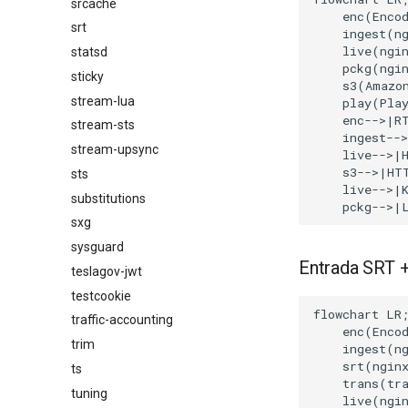
srcache
    enc(Encod
srt
    ingest(ng
    live(ngin
statsd
    pckg(ngin
sticky
    s3(Amazon
stream-lua
    play(Play
    enc-->|RT
stream-sts
    ingest-->
stream-upsync
    live-->|H
    s3-->|HTT
sts
    live-->|K
substitutions
    pckg-->|
sxg
sysguard
Entrada SRT +
teslagov-jwt
testcookie
flowchart LR;
traffic-accounting
    enc(Encod
trim
    ingest(ng
    srt(nginx
ts
    trans(tra
tuning
    live(ngin