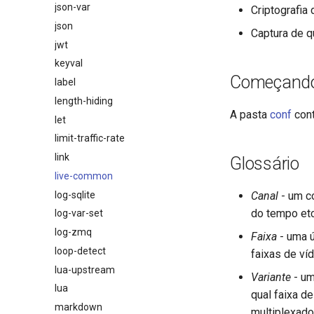
json-var
Criptografia
json
Captura de q
jwt
keyval
Começand
label
length-hiding
A pasta
conf
cont
let
limit-traffic-rate
link
Glossário
live-common
log-sqlite
Canal
- um co
do tempo etc
log-var-set
log-zmq
Faixa
- uma ú
loop-detect
faixas de ví
lua-upstream
Variante
- um
lua
qual faixa d
markdown
multiplexado