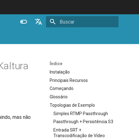
Inicializando busca
English
Español
Português (Brasil)
altura
Índice
Deutsch
Instalação
Principais Recursos
Français
Começando
Русский
Glossário
中文
Topologias de Exemplo
Simples RTMP Passthrough
luindo, mas não
Passthrough + Persistência S3
Entrada SRT +
Transcodificação de Vídeo