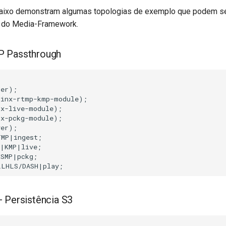
aixo demonstram algumas topologias de exemplo que podem se
 do Media-Framework.
P Passthrough


er);

inx-rtmp-kmp-module);

x-live-module);

x-pckg-module);

er);

MP|ingest;

|KMP|live;

SMP|pckg;

LLHLS/DASH|play;
 Persistência S3

