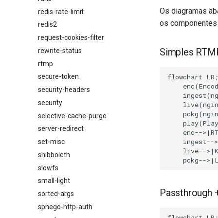
Os diagramas ab
redis-rate-limit
os componentes
redis2
request-cookies-filter
Simples RTM
rewrite-status
rtmp
flowchart LR;
secure-token
    enc(Encod
security-headers
    ingest(ng
security
    live(ngin
    pckg(ngin
selective-cache-purge
    play(Play
server-redirect
    enc-->|RT
    ingest-->
set-misc
    live-->|K
shibboleth
    pckg-->|
slowfs
small-light
Passthrough +
sorted-args
spnego-http-auth
flowchart LR;