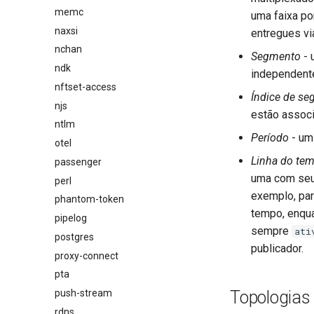
memc
uma faixa po
naxsi
entregues v
nchan
Segmento
- 
ndk
independent
nftset-access
Índice de s
njs
estão associ
ntlm
Período
- um
otel
Linha do te
passenger
uma com seu 
perl
exemplo, par
phantom-token
tempo, enqua
pipelog
sempre
ati
postgres
publicador.
proxy-connect
pta
push-stream
Topologias
rdns