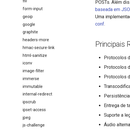
flv
POSTs. Além dis
form-input
baseada em JS
Uma implementaçã
geoip
conf
.
google
graphite
headers-more
Principais 
hmac-secure-link
html-sanitize
Protocolos 
iconv
Protocolos 
image-filter
Protocolos 
immerse
Transcodific
immutable
internal-redirect
Persistência
ipscrub
Entrega de t
ipset-access
Suporte a l
jpeg
Áudio alterna
js-challenge