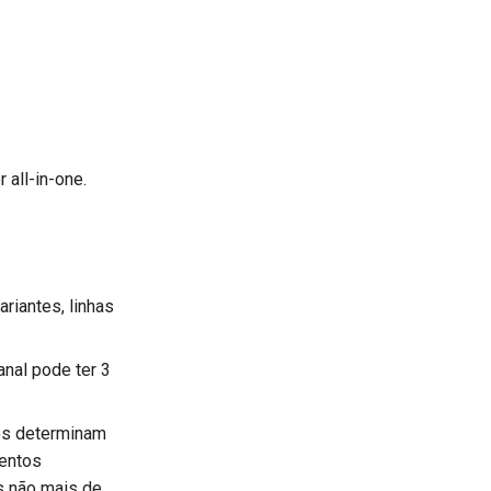
all-in-one.
riantes, linhas
nal pode ter 3
es determinam
mentos
s não mais de