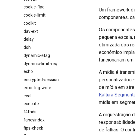
cookie-flag
Um framework dis
cookie-limit
componentes, ca
coolkit
Os componentes 
dav-ext
pequena escala,
delay
otimizada dos re
doh
econômico impla
dynamic-etag
funcionariam em
dynamic-limit-req
echo
A mídia é transm
personalizados -
encrypted-session
de mídia em stre
error-log-write
Kaltura Segment
eval
mídia em segmen
execute
f4fhds
A orquestração d
fancyindex
responsabilidade 
fips-check
de falhas. O co