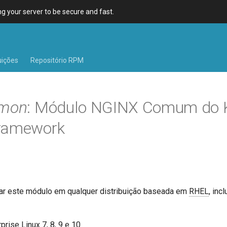
 your server to be secure and fast.
uições
Repositório RPM
mmon
: Módulo NGINX Comum do K
ramework
ar este módulo em qualquer distribuição baseada em
RHEL
, inc
rise Linux 7, 8, 9 e 10