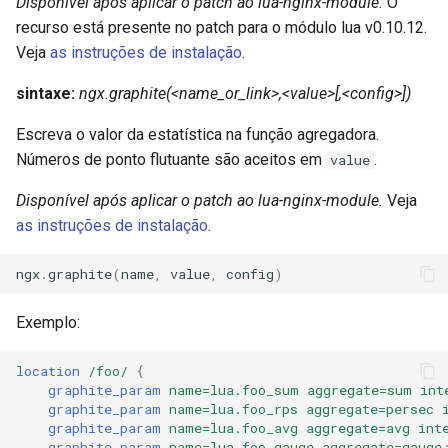
Disponível após aplicar o patch ao lua-nginx-module.
O
recurso está presente no patch para o módulo lua v0.10.12.
Veja
as instruções de instalação
.
sintaxe:
ngx.graphite(<name_or_link>,<value>[,<config>])
Escreva o valor da estatística na função agregadora.
Números de ponto flutuante são aceitos em
.
value
Disponível após aplicar o patch ao lua-nginx-module.
Veja
as instruções de instalação
.
ngx
.
graphite
(
name
,
value
,
config
)
Exemplo:
location
/foo/
{
graphite_param
name=lua.foo_sum
aggregate=sum
int
graphite_param
name=lua.foo_rps
aggregate=persec
graphite_param
name=lua.foo_avg
aggregate=avg
int
graphite_param
name=lua.foo_gauge
aggregate=gauge