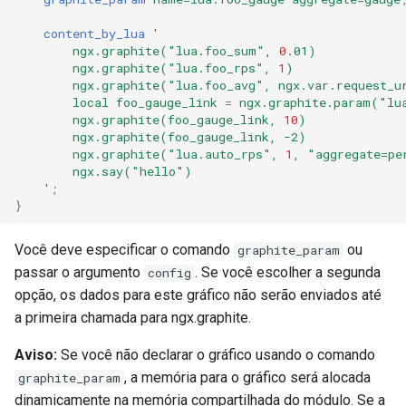
content_by_lua
'
ngx.graphite("lua.foo_sum",
0
.01)
ngx.graphite("lua.foo_rps",
1
)
ngx.graphite("lua.foo_avg",
ngx.var.request_u
local
foo_gauge_link
=
ngx.graphite.param("lu
ngx.graphite(foo_gauge_link,
10
)
ngx.graphite(foo_gauge_link,
-2)
ngx.graphite("lua.auto_rps",
1
,
"aggregate=pe
ngx.say("hello")
'
;
}
Você deve especificar o comando
ou
graphite_param
passar o argumento
. Se você escolher a segunda
config
opção, os dados para este gráfico não serão enviados até
a primeira chamada para ngx.graphite.
Aviso:
Se você não declarar o gráfico usando o comando
, a memória para o gráfico será alocada
graphite_param
dinamicamente na memória compartilhada do módulo. Se a