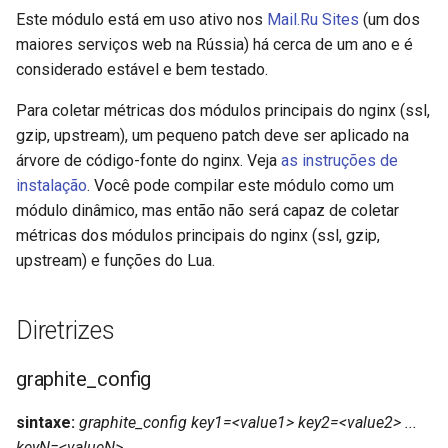
injection
Este módulo está em uso ativo nos
Mail.Ru Sites
(um dos
maiores serviços web na Rússia) há cerca de um ano e é
iputils
considerado estável e bem testado.
jit-uuid
Para coletar métricas dos módulos principais do nginx (ssl,
gzip, upstream), um pequeno patch deve ser aplicado na
jq
árvore de código-fonte do nginx. Veja
as instruções de
instalação
. Você pode compilar este módulo como um
jsonrpc-batch
módulo dinâmico, mas então não será capaz de coletar
métricas dos módulos principais do nginx (ssl, gzip,
jump-consistent-hash
upstream) e funções do Lua.
jwt-verification
Diretrizes
jwt
graphite_config
kafka
sintaxe:
graphite_config key1=<value1> key2=<value2> ...
keyN=<valueN>