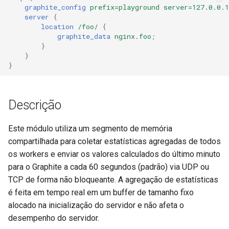
graphite_config
prefix=playground
server=127.0.0.1
healthcheck
server
{
location
/foo/
{
hmac
graphite_data
nginx.foo
;
}
}
hoedown
}
http
Descrição
http2
Este módulo utiliza um segmento de memória
httpipe
compartilhada para coletar estatísticas agregadas de todos
os workers e enviar os valores calculados do último minuto
hyperscan
para o Graphite a cada 60 segundos (padrão) via UDP ou
TCP de forma não bloqueante. A agregação de estatísticas
influx
é feita em tempo real em um buffer de tamanho fixo
alocado na inicialização do servidor e não afeta o
ini
desempenho do servidor.