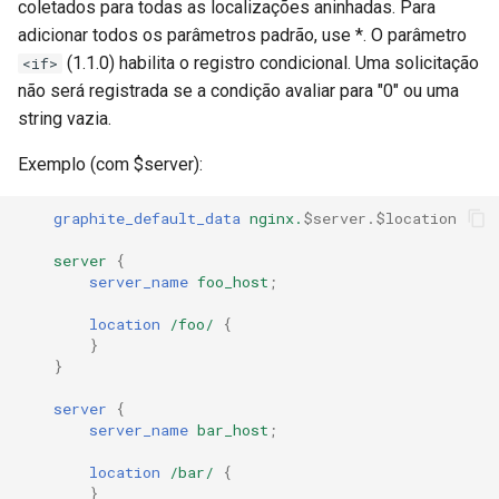
coletados para todas as localizações aninhadas. Para
snappy
adicionar todos os parâmetros padrão, use *. O parâmetro
(1.1.0) habilita o registro condicional. Uma solicitação
<if>
sniproxy
não será registrada se a condição avaliar para "0" ou uma
string vazia.
socket
Exemplo (com $server):
stats
graphite_default_data
nginx.
$server.$location
string
server
{
server_name
foo_host
;
t1k
location
/foo/
{
}
tags
}
tarantool
server
{
server_name
bar_host
;
template
location
/bar/
{
}