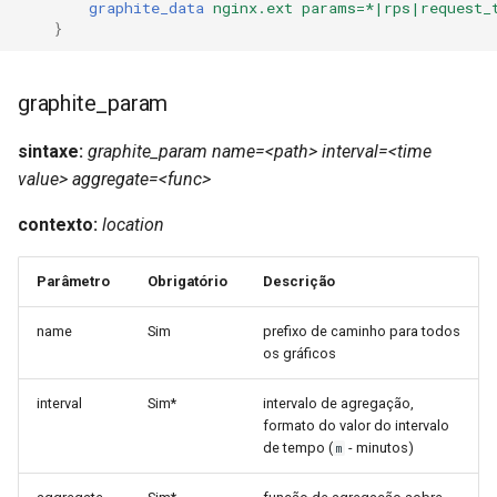
graphite_data
nginx.ext
params=*|rps|request_
}
graphite_param
sintaxe:
graphite_param name=<path> interval=<time
value> aggregate=<func>
contexto:
location
Parâmetro
Obrigatório
Descrição
name
Sim
prefixo de caminho para todos
os gráficos
interval
Sim*
intervalo de agregação,
formato do valor do intervalo
de tempo (
- minutos)
m