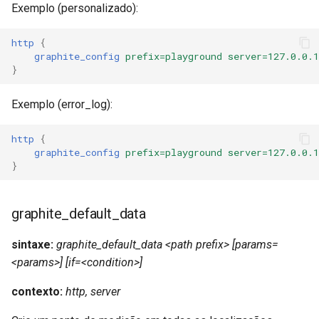
Exemplo (personalizado):
rabbitmqstomp
http
{
graphite_config
prefix=playground
server=127.0.0.1
rack
}
radixtree
Exemplo (error_log):
redis-connector
http
{
graphite_config
prefix=playground
server=127.0.0.1
redis-ratelimit
}
redis-util
graphite_default_data
redis
sintaxe:
graphite_default_data <path prefix> [params=
<params>] [if=<condition>]
repl
contexto:
http, server
reqargs