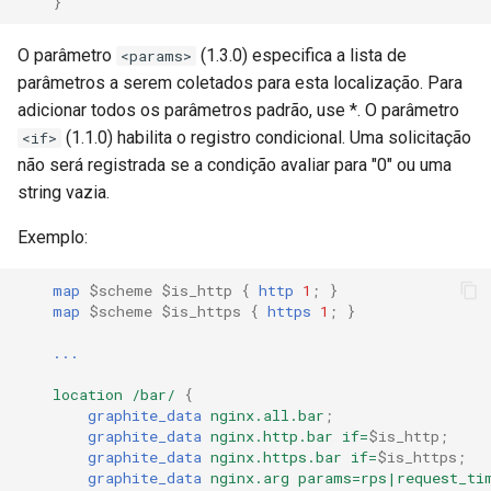
}
validation
O parâmetro
(1.3.0) especifica a lista de
vhost
<params>
parâmetros a serem coletados para esta localização. Para
waf
adicionar todos os parâmetros padrão, use *. O parâmetro
(1.1.0) habilita o registro condicional. Uma solicitação
<if>
weauth
não será registrada se a condição avaliar para "0" ou uma
string vazia.
websocket-proxy
Exemplo:
websocket
map
$scheme
$is_http
{
http
1
;
}
map
$scheme
$is_https
{
https
1
;
}
woothee
...
worker-events
location
/bar/
{
graphite_data
nginx.all.bar
;
xxhash
graphite_data
nginx.http.bar
if=
$is_http
;
graphite_data
nginx.https.bar
if=
$is_https
;
graphite_data
nginx.arg
params=rps|request_ti