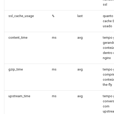
ssl
ssl_cache_usage
%
last
quanto
cache S
usado
content_time
ms
avg
tempo 
gerand
conteú
dentro
nginx
gzip_time
ms
avg
tempo 
compri
conteú
the-fly
upstream_time
ms
avg
tempo 
conver
com
upstre