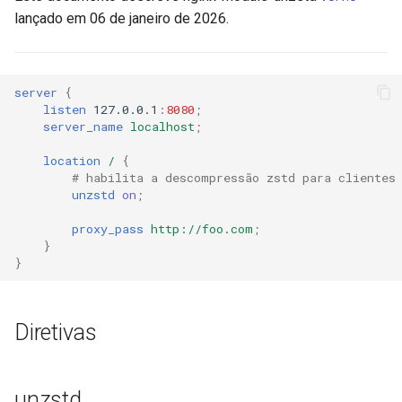
lançado em 06 de janeiro de 2026.
ctxdump
$is_tablet
dns-server
$is_tv
server
{
dns
$is_wearable
listen
127.0.0.1
:
8080
;
server_name
localhost
;
etcd
$os_family
location
/
{
# habilita a descompressão zstd para clientes
unzstd
on
;
exec
$os_name
proxy_pass
http://foo.com
;
feishu-auth
$os_version
}
}
fileinfo
Diretivas
ftpclient
global-throttle
unzstd