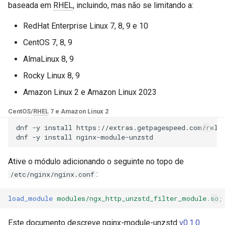
Módulos NGINX para o Painel
baseada em
RHEL
, incluindo, mas não se limitando a:
d
de Controle Plesk - Pacotes
base-encoding
$device_brand
RPM
o
RedHat Enterprise Linux 7, 8, 9 e 10
cache
$device_json
CentOS 7, 8, 9
b
Módulos NGINX do cPanel
AlmaLinux 8, 9
u
EA4 - Transforme ea-nginx
checkups
$device_model
em uma Potência de
Rocky Linux 8, 9
s
Desempenho e Segurança
consul-event
$device_type
Amazon Linux 2 e Amazon Linux 2023
c
Suporte a NGINX HTTP/3
CentOS/
RHEL
7 e Amazon Linux 2
consul
$is_ai_crawler
a
QUIC - Pacotes RPM para
dnf
-y
install
https://extras.getpagespeed.com/relea
RHEL e CentOS
dnf
-y
install
cookie
$is_bot
Angie Web Server - Instalar
Ative o módulo adicionando o seguinte no topo de
core
$is_console
no RHEL, CentOS, Rocky
:
/etc/nginx/nginx.conf
Linux e AlmaLinux
cors
$is_desktop
load_module
modules/ngx_http_unzstd_filter_module.so
;
counter
$is_mobile
Este documento descreve nginx-module-unzstd
v0.1.0