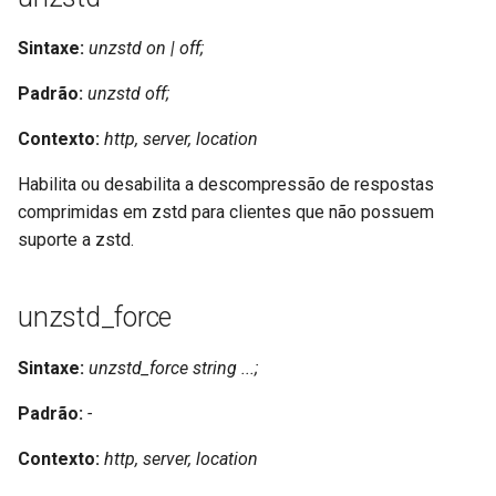
healthcheck
Sintaxe:
unzstd on | off;
hmac
Padrão:
unzstd off;
hoedown
Contexto:
http, server, location
http
Habilita ou desabilita a descompressão de respostas
comprimidas em zstd para clientes que não possuem
http2
suporte a zstd.
httpipe
unzstd_force
hyperscan
Sintaxe:
unzstd_force string ...;
influx
Padrão:
-
ini
Contexto:
http, server, location