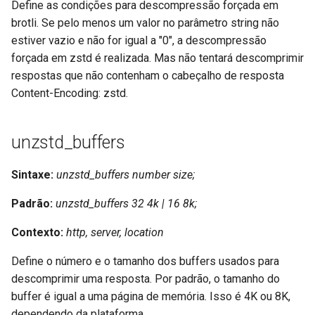
Define as condições para descompressão forçada em
injection
brotli. Se pelo menos um valor no parâmetro string não
estiver vazio e não for igual a "0", a descompressão
iputils
forçada em zstd é realizada. Mas não tentará descomprimir
jit-uuid
respostas que não contenham o cabeçalho de resposta
Content-Encoding: zstd.
jq
unzstd_buffers
jsonrpc-batch
Sintaxe:
unzstd_buffers number size;
jump-consistent-hash
Padrão:
unzstd_buffers 32 4k | 16 8k;
jwt-verification
Contexto:
http, server, location
jwt
Define o número e o tamanho dos buffers usados para
descomprimir uma resposta. Por padrão, o tamanho do
kafka
buffer é igual a uma página de memória. Isso é 4K ou 8K,
dependendo da plataforma.