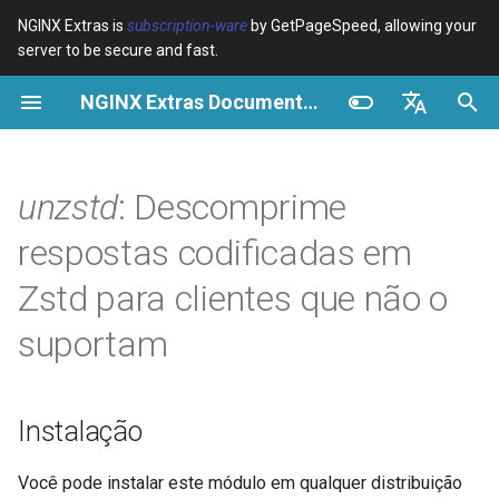
NGINX Extras is
subscription-ware
by GetPageSpeed, allowing your
server to be secure and fast.
I
NGINX Extras Documentation
n
Visão geral
Visão geral
Visão geral
Instalação
Visão geral
Cache
NGINX Estável vs Principal -
$bot_category
auto_reload
VPS/Dedicated - Proxy
Brotli Compression
Country Blocking with Geo
i
English
Qual Ramificação Escolher no
Cache
c
Español
unzstd
: Descomprime
RHEL/CentOS
Variables
Directives
Diretivas
acme
Desempenho
$bot_name
geoip2
VPS/Dedicated - FastCGI
i
Português (Brasil)
respostas codificadas em
NGINX-MOD - NGINX
Cache
Examples
Examples
unzstd
ada
Segurança
$bot_producer
geoip2_proxy
a
Deutsch
aprimorado com HTTP/3,
Zstd para clientes que não o
HPACK e verificações de
cPanel EA4 - Proxy Cache
Troubleshooting
Troubleshooting
unzstd_force
auto-ssl
$browser_engine
geoip2_proxy_recursive
l
Français
suportam
saúde para RHEL
i
Русский
Related
Related
unzstd_buffers
aws-auth
$browser_family
Servidor Web Tengine -
z
中文
Instalar no RHEL, CentOS e
GitHub
aws-sdk
$browser_name
Instalação
a
Rocky Linux
n
balancer
$browser_version
Você pode instalar este módulo em qualquer distribuição