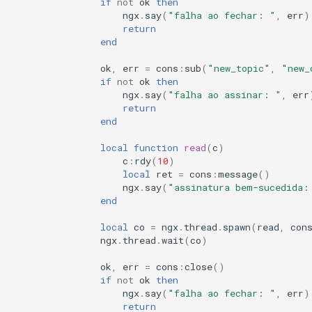
if
not
ok
then
echo
ngx
.
say
(
"falha ao fechar: "
,
err
)
return
encrypted-session
end
ok
,
err
=
cons
:
sub
(
"new_topic"
,
"new_
error-log-write
if
not
ok
then
ngx
.
say
(
"falha ao assinar: "
,
err
return
eval
end
execute
local
function
read
(
c
)
c
:
rdy
(
10
)
local
ret
=
cons
:
message
()
f4fhds
ngx
.
say
(
"assinatura bem-sucedida:
end
fancyindex
local
co
=
ngx
.
thread
.
spawn
(
read
,
con
ngx
.
thread
.
wait
(
co
)
fips-check
ok
,
err
=
cons
:
close
()
flv
if
not
ok
then
ngx
.
say
(
"falha ao fechar: "
,
err
)
return