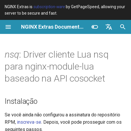
NGINX Extras is
subscription-ware
by GetPageSpeed, allowing your
server to be secure and fast.
I
NGINX Extras Documentation
n
Visão geral
Instalação
Cache
NGINX Estável vs Principal -
Visão geral
Visão geral
Visão geral
VPS/Dedicated - Proxy
Brotli Compression
Country Blocking with Geo
i
English
Qual Ramificação Escolher no
Cache
c
Español
nsq
: Driver cliente Lua nsq
RHEL/CentOS
device-type
Desempenho
CentOS/RHEL 7 ou Amazon
Variables
Directives
Linux 2
VPS/Dedicated - FastCGI
i
Português (Brasil)
para nginx-module-lua
NGINX-MOD - NGINX
Cache
geoip2
Segurança
Examples
Examples
a
Deutsch
aprimorado com HTTP/3,
CentOS/RHEL 8+, Fedora
baseado na API cosocket
HPACK e verificações de
Linux, Amazon Linux 2023
cPanel EA4 - Proxy Cache
pagespeed
Troubleshooting
Troubleshooting
l
Français
saúde para RHEL
i
Русский
Sinopse
abuse-guard
Related
Related
Instalação
Servidor Web Tengine -
z
中文
Instalar no RHEL, CentOS e
Módulos
accept-language
a
Se você ainda não configurou a assinatura do repositório
Rocky Linux
RPM,
inscreva-se
. Depois, você pode prosseguir com os
n
resty.nsq.producer
access-control
seguintes passos.