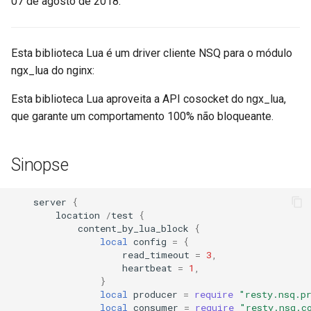
07 de agosto de 2018.
aws-auth
bot-verifier
Esta biblioteca Lua é um driver cliente NSQ para o módulo
ngx_lua do nginx:
brotli
Esta biblioteca Lua aproveita a API cosocket do ngx_lua,
que garante um comportamento 100% não bloqueante.
cache-purge
captcha
Sinopse
cgi
server
{
location
/
test
{
combined-upstreams
content_by_lua_block
{
local
config
=
{
compression-normalize
read_timeout
=
3
,
heartbeat
=
1
,
}
compression-vary
local
producer
=
require
"resty.nsq.p
local
consumer
=
require
"resty.nsq.c