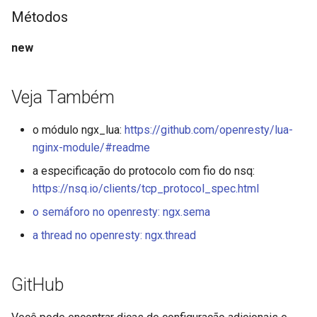
Métodos
immutable
new
internal-redirect
Veja Também
ipscrub
o módulo ngx_lua:
https://github.com/openresty/lua-
ipset-access
nginx-module/#readme
jpeg
a especificação do protocolo com fio do nsq:
https://nsq.io/clients/tcp_protocol_spec.html
js-challenge
o semáforo no openresty: ngx.sema
a thread no openresty: ngx.thread
json-var
json
GitHub
jwt