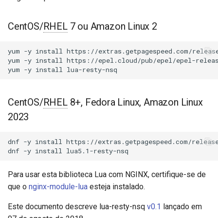
Módulos NGINX para o Painel
d
de Controle Plesk - Pacotes
Métodos
acme
RPM
o
CentOS/
RHEL
7 ou Amazon Linux 2
new
ajp
b
Módulos NGINX do cPanel
yum
-y
install
https://extras.getpagespeed.com/release
u
EA4 - Transforme ea-nginx
yum
-y
install
https://epel.cloud/pub/epel/epel-releas
pub
array-var
yum
-y
install
em uma Potência de
s
Desempenho e Segurança
resty.nsq.consumer
auth-digest
c
CentOS/
RHEL
8+, Fedora Linux, Amazon Linux
Suporte a NGINX HTTP/3
Métodos
auth-hash
a
2023
QUIC - Pacotes RPM para
RHEL e CentOS
new
auth-ldap
dnf
-y
install
https://extras.getpagespeed.com/release
dnf
-y
install
Angie Web Server - Instalar
Veja Também
auth-pam
no RHEL, CentOS, Rocky
Para usar esta biblioteca Lua com NGINX, certifique-se de
Linux e AlmaLinux
GitHub
auth-radius
que o
nginx-module-lua
esteja instalado.
auth-totp
Este documento descreve lua-resty-nsq
v0.1
lançado em