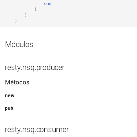
form-input
end
}
}
geoip
}
google
Módulos
graphite
headers-more
resty.nsq.producer
hmac-secure-link
Métodos
html-sanitize
new
iconv
pub
image-filter
resty.nsq.consumer
immerse