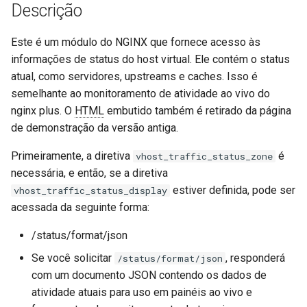
Para limitar o tráfego para
injection
Descrição
upstream
iputils
Este é um módulo do NGINX que fornece acesso às
Casos de uso
informações de status do host virtual. Ele contém o status
jit-uuid
atual, como servidores, upstreams e caches. Isso é
Para calcular o tráfego para
semelhante ao monitoramento de atividade ao vivo do
um país individual usando
jq
nginx plus. O
HTML
embutido também é retirado da página
GeoIP
de demonstração da versão antiga.
jsonrpc-batch
Para calcular o tráfego para
Primeiramente, a diretiva
é
vhost_traffic_status_zone
um volume de
necessária, e então, se a diretiva
jump-consistent-hash
armazenamento individual
estiver definida, pode ser
vhost_traffic_status_display
acessada da seguinte forma:
jwt-verification
Para calcular o tráfego para
/status/format/json
um agente de usuário
jwt
individual
Se você solicitar
, responderá
/status/format/json
kafka
com um documento JSON contendo os dados de
Para calcular o tráfego para
atividade atuais para uso em painéis ao vivo e
códigos de status http