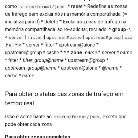
como
. * reset * Redefine as zonas
status/format/json
de tráfego sem excluir nós na memória compartilhada. (=
inicializa para 0) * delete * Exclui as zonas de tráfego na
memória compartilhada. ao re-solicitar, recriado. *
group
=\
<
|
|
|
|
server
filter
upstream@alone
upstream@group
cac
|
> * server * filter * upstream@alone *
he
*
upstream@group * cache * * *
zone
=
name
* server *
name
* filter *
filter_group
@
name
* upstream@group *
upstream_group
@
name
* upstream@alone * @
name
*
cache *
name
Para obter o status das zonas de tráfego em
tempo real
Isso é semelhante ao
, exceto que
status/format/json
pode obter cada zona.
Para obter zonas completas