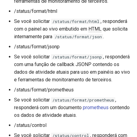
libcjson
ferramentas de monitoramento de terceiros.
detalhados
/status/format/html
libr3
Para calcular o tráfego para
Se você solicitar
, responderá
/status/format/html
DNS dinâmico
com o painel ao vivo embutido em
HTML
que solicita
limit-rate
internamente para
.
/status/format/json
Para calcular o tráfego
limit-traffic
/status/format/jsonp
exceto pela página de
Se você solicitar
, responderá
/status/format/jsonp
status
lmdb
com uma função de callback JSONP contendo os
dados de atividade atuais para uso em painéis ao vivo
Para manter os dados de
locations
estatísticas
e ferramentas de monitoramento de terceiros.
permanentemente
/status/format/prometheus
lock
Se você solicitar
,
/status/format/prometheus
Personalização
logger-socket
responderá com um documento
prometheus
contendo
os dados de atividade atuais.
Para personalizar após a
lrucache
instalação do módulo
/status/control
Se você solicitar
, responderá com
macaroons
/status/control