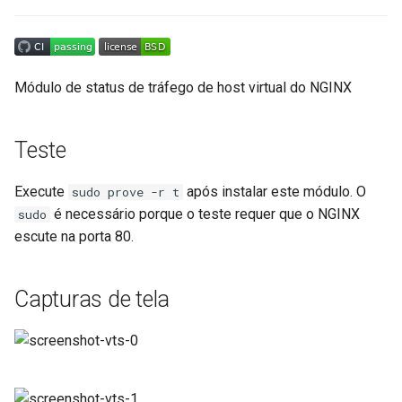
completas
ctxdump
$is_tablet
Para redefinir zonas de
dns-server
$is_tv
grupo
Módulo de status de tráfego de host virtual do NGINX
dns
$is_wearable
Para redefinir cada zona
Teste
etcd
$os_family
Para excluir zonas de
Execute
após instalar este módulo. O
sudo prove -r t
tráfego em tempo real
exec
$os_name
é necessário porque o teste requer que o NGINX
sudo
escute na porta 80.
Para excluir zonas
feishu-auth
$os_version
completas
fileinfo
Capturas de tela
Para excluir zonas de
grupo
ftpclient
Para excluir cada zona
global-throttle