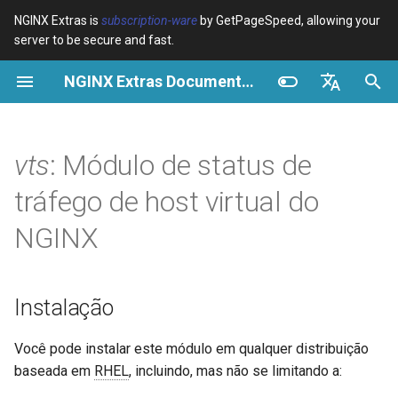
NGINX Extras is
subscription-ware
by GetPageSpeed, allowing your
server to be secure and fast.
I
NGINX Extras Documentation
n
Visão geral
Visão geral
Visão geral
Instalação
Visão geral
Cache
NGINX Estável vs Principal -
$bot_category
auto_reload
VPS/Dedicated - Proxy
Brotli Compression
Country Blocking with Geo
i
English
Qual Ramificação Escolher no
Cache
c
Español
vts
: Módulo de status de
RHEL/CentOS
Variables
Directives
Teste
acme
Desempenho
$bot_name
geoip2
VPS/Dedicated - FastCGI
i
Português (Brasil)
tráfego de host virtual do
NGINX-MOD - NGINX
Cache
Examples
Examples
Capturas de tela
ada
Segurança
$bot_producer
geoip2_proxy
a
Deutsch
aprimorado com HTTP/3,
NGINX
HPACK e verificações de
cPanel EA4 - Proxy Cache
Troubleshooting
Troubleshooting
auto-ssl
$browser_engine
geoip2_proxy_recursive
l
Français
saúde para RHEL
Sinopse
i
Русский
Related
Related
aws-auth
$browser_family
Instalação
Servidor Web Tengine -
z
中文
Descrição
Instalar no RHEL, CentOS e
aws-sdk
$browser_name
a
Você pode instalar este módulo em qualquer distribuição
Rocky Linux
Cálculos e Intervalos
baseada em
RHEL
, incluindo, mas não se limitando a:
n
balancer
$browser_version