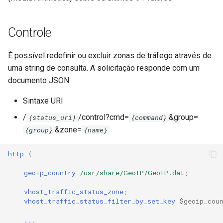
Controle
É possível redefinir ou excluir zonas de tráfego através de
uma string de consulta. A solicitação responde com um
documento JSON.
Sintaxe URI
/
/control?cmd=
&group=
{status_uri}
{command}
&zone=
{group}
{name}
http
{
geoip_country
/usr/share/GeoIP/GeoIP.dat
;
vhost_traffic_status_zone
;
vhost_traffic_status_filter_by_set_key
$geoip_cou
...