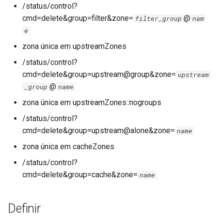
/status/control?
cmd=delete&group=filter&zone=
@
filter_group
nam
e
zona única em upstreamZones
/status/control?
cmd=delete&group=upstream@group&zone=
upstream
@
_group
name
zona única em upstreamZones::nogroups
/status/control?
cmd=delete&group=upstream@alone&zone=
name
zona única em cacheZones
/status/control?
cmd=delete&group=cache&zone=
name
Definir