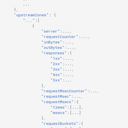
...
snappy
},
"upstreamZones"
:
{
sniproxy
"..."
:[
{
"server"
:
...
,
socket
"requestCounter"
:
...
,
"inBytes"
:
...
,
stats
"outBytes"
:
...
,
"responses"
:{
"1xx"
:
...
,
string
"2xx"
:
...
,
"3xx"
:
...
,
"4xx"
:
...
,
t1k
"5xx"
:
...
},
tags
"requestMsecCounter"
:
...
,
"requestMsec"
:
...
,
"requestMsecs"
:{
tarantool
"times"
:[
...
],
"msecs"
:[
...
]
template
},
"requestBuckets"
:{