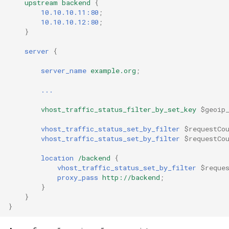
upstream
backend
{
10.10.10.11:80
;
10.10.10.12:80
;
}
server
{
server_name
example.org
;
...
vhost_traffic_status_filter_by_set_key
$geoip
vhost_traffic_status_set_by_filter
$requestCo
vhost_traffic_status_set_by_filter
$requestCo
location
/backend
{
vhost_traffic_status_set_by_filter
$reque
proxy_pass
http://backend
;
}
}
}