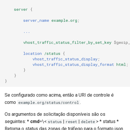
server
{
server_name
example.org
;
...
vhost_traffic_status_filter_by_set_key
$geoip
location
/status
{
vhost_traffic_status_display
;
vhost_traffic_status_display_format
html
;
}
}
}
Se configurado como acima, então a URI de controle é
como
.
example.org/status/control
Os argumentos de solicitação disponíveis são os
seguintes: *
cmd
=\<
|
|
> * status *
status
reset
delete
Retorna o status das zonas de tráfego para o formato json