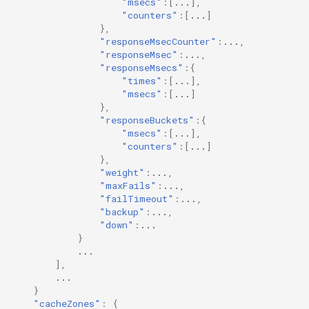
"msecs"
:[
...
],
test
"counters"
:[
...
]
},
timer
"responseMsecCounter"
:
...
,
"responseMsec"
:
...
,
"responseMsecs"
:{
tlc
"times"
:[
...
],
"msecs"
:[
...
]
},
tsort
"responseBuckets"
:{
"msecs"
:[
...
],
txid
"counters"
:[
...
]
},
"weight"
:
...
,
upload
"maxFails"
:
...
,
"failTimeout"
:
...
,
upstream-healthcheck
"backup"
:
...
,
"down"
:
...
}
upstream
...
],
uuid
...
}
"cacheZones"
:
{