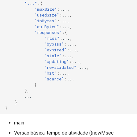
validation
"..."
:{
"maxSize"
:
...
,
"usedSize"
:
...
,
vhost
"inBytes"
:
...
,
"outBytes"
:
...
,
waf
"responses"
:{
"miss"
:
...
,
"bypass"
:
...
,
weauth
"expired"
:
...
,
"stale"
:
...
,
websocket-proxy
"updating"
:
...
,
"revalidated"
:
...
,
"hit"
:
...
,
websocket
"scarce"
:
...
}
},
woothee
...
}
worker-events
}
xxhash
main
Versão básica, tempo de atividade ((nowMsec -