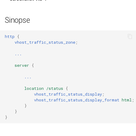
Definir
healthcheck
JSON
Sinopse
hmac
Json usado pelo status
hoedown
http
{
vhost_traffic_status_zone
;
Json usado pelo controle
http
...
Variáveis
http2
server
{
...
Limite
httpipe
location
/status
{
Para limitar o tráfego para o
vhost_traffic_status_display
;
hyperscan
vhost_traffic_status_display_format
html
;
servidor
}
influx
}
Para limitar o tráfego para
}
filtro
ini