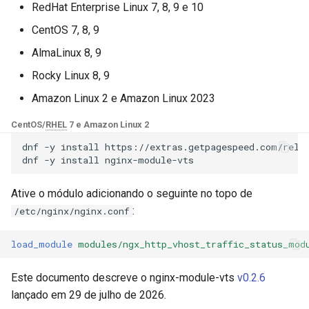
Módulos NGINX para o Painel
Médias
RedHat Enterprise Linux 7, 8, 9 e 10
d
de Controle Plesk - Pacotes
base-encoding
$device_brand
CentOS 7, 8, 9
RPM
o
Controle
AlmaLinux 8, 9
cache
$device_json
b
Módulos NGINX do cPanel
Para obter o status das
Rocky Linux 8, 9
u
EA4 - Transforme ea-nginx
checkups
zonas de tráfego em tempo
$device_model
Amazon Linux 2 e Amazon Linux 2023
em uma Potência de
real
s
Desempenho e Segurança
consul-event
$device_type
CentOS/
RHEL
7 e Amazon Linux 2
c
Para obter zonas
dnf
-y
install
https://extras.getpagespeed.com/relea
Suporte a NGINX HTTP/3
completas
consul
$is_ai_crawler
a
dnf
-y
install
QUIC - Pacotes RPM para
RHEL e CentOS
Para obter zonas de grupo
cookie
$is_bot
Ative o módulo adicionando o seguinte no topo de
:
/etc/nginx/nginx.conf
Angie Web Server - Instalar
Para obter cada zona
core
$is_console
no RHEL, CentOS, Rocky
load_module
modules/ngx_http_vhost_traffic_status_mod
Linux e AlmaLinux
Para redefinir zonas de
cors
$is_desktop
tráfego em tempo real
Este documento descreve o nginx-module-vts
v0.2.6
counter
$is_mobile
lançado em 29 de julho de 2026.
Para redefinir zonas