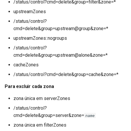
/status/control?cmd=delete&group=filter&zone=*
upstreamZones
/status/control?
cmd=delete&group=upstream@group&zone=*
upstreamZones::nogroups
/status/control?
cmd=delete&group=upstream@alone&zone=*
cacheZones
/status/control?cmd=delete&group=cache&zone=*
Para excluir cada zona
zona única em serverZones
/status/control?
cmd=delete&group=server&zone=
name
zona única em filterZones