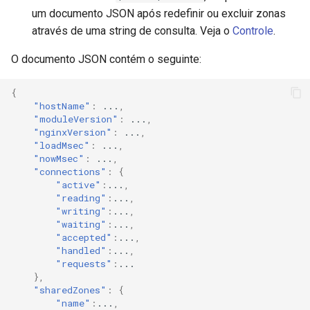
Para personalizar antes da
um documento JSON após redefinir ou excluir zonas
instalação do módulo
mail
através de uma string de consulta. Veja o
Controle
.
Dashboard React
O documento JSON contém o seguinte:
maxminddb
Pré-requisitos
{
memcached
"hostName"
:
...
,
"moduleVersion"
:
...
,
Servir via nginx
"nginxVersion"
:
...
,
mlcache
"loadMsec"
:
...
,
Desenvolvimento
"nowMsec"
:
...
,
multiplexer
"connections"
:
{
"active"
:
...
,
Limpar
"reading"
:
...
,
murmurhash2
"writing"
:
...
,
"waiting"
:
...
,
Diretivas
mysql
"accepted"
:
...
,
"handled"
:
...
,
vhost_traffic_status
"requests"
:
...
nettle
},
"sharedZones"
:
{
vhost_traffic_status_zone
newrelic
"name"
:
...
,