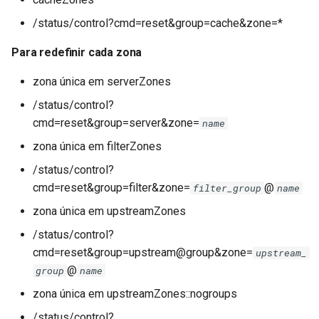
/status/control?cmd=reset&group=cache&zone=*
Para redefinir cada zona
zona única em serverZones
/status/control?
cmd=reset&group=server&zone=
name
zona única em filterZones
/status/control?
cmd=reset&group=filter&zone=
@
filter_group
name
zona única em upstreamZones
/status/control?
cmd=reset&group=upstream@group&zone=
upstream_
@
group
name
zona única em upstreamZones::nogroups
/status/control?