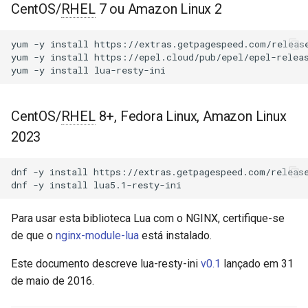
Módulos NGINX para o Painel
CentOS/
RHEL
7 ou Amazon Linux 2
d
de Controle Plesk - Pacotes
acme
RPM
o
yum
-y
install
https://extras.getpagespeed.com/release
ajp
yum
-y
install
https://epel.cloud/pub/epel/epel-releas
b
Módulos NGINX do cPanel
yum
-y
install
u
EA4 - Transforme ea-nginx
array-var
em uma Potência de
s
CentOS/
RHEL
8+, Fedora Linux, Amazon Linux
Desempenho e Segurança
auth-digest
c
2023
Suporte a NGINX HTTP/3
auth-hash
a
QUIC - Pacotes RPM para
dnf
-y
install
https://extras.getpagespeed.com/release
RHEL e CentOS
dnf
-y
install
auth-ldap
Angie Web Server - Instalar
Para usar esta biblioteca Lua com o NGINX, certifique-se
auth-pam
no RHEL, CentOS, Rocky
de que o
nginx-module-lua
está instalado.
Linux e AlmaLinux
auth-radius
Este documento descreve lua-resty-ini
v0.1
lançado em 31
de maio de 2016.
auth-totp