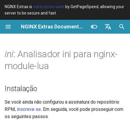
NGINX Extras is
subscription-ware
by GetPageSpeed, allowing your
server to be secure and fast.
I
NGINX Extras Documentation
n
Visão geral
Instalação
Cache
NGINX Estável vs Principal -
Visão geral
Visão geral
Visão geral
VPS/Dedicated - Proxy
Brotli Compression
Country Blocking with Geo
i
English
Qual Ramificação Escolher no
Cache
c
Español
ini
: Analisador ini para nginx-
RHEL/CentOS
device-type
Desempenho
CentOS/RHEL 7 ou Amazon
Variables
Directives
Linux 2
VPS/Dedicated - FastCGI
i
Português (Brasil)
module-lua
NGINX-MOD - NGINX
Cache
geoip2
Segurança
Examples
Examples
a
Deutsch
aprimorado com HTTP/3,
CentOS/RHEL 8+, Fedora
HPACK e verificações de
Linux, Amazon Linux 2023
cPanel EA4 - Proxy Cache
pagespeed
Troubleshooting
Troubleshooting
l
Français
Instalação
saúde para RHEL
i
Русский
GitHub
abuse-guard
Related
Related
Se você ainda não configurou a assinatura do repositório
Servidor Web Tengine -
z
中文
RPM,
inscreva-se
. Em seguida, você pode prosseguir com
Instalar no RHEL, CentOS e
accept-language
a
Rocky Linux
os seguintes passos.
n
access-control