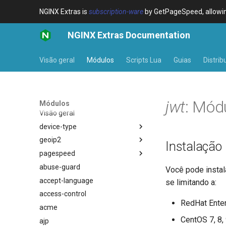
NGINX Extras is
subscription-ware
by GetPageSpeed, allowing
NGINX Extras Documentation
Visão geral
Módulos
Scripts Lua
Guias
Distrib
jwt
: Mód
Módulos
Visão geral
device-type
geoip2
Visão geral
Instalação
pagespeed
Variables
Visão geral
abuse-guard
Examples
Directives
Visão geral
$bot_category
Você pode instal
accept-language
Troubleshooting
Examples
$bot_name
auto_reload
se limitando a:
access-control
Related
Troubleshooting
$bot_producer
geoip2
RedHat Enterp
acme
Related
$browser_engine
geoip2_proxy
CentOS 7, 8,
ajp
$browser_family
geoip2_proxy_recursive