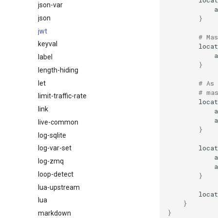
json-var
}
json
jwt
# Ma
keyval
locat
label
}
length-hiding
# As
let
# ma
limit-traffic-rate
locat
link
live-common
}
log-sqlite
locat
log-var-set
log-zmq
loop-detect
}
lua-upstream
locat
lua
}
}
markdown