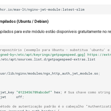
pilados (Ubuntu / Debian)
ilados para este módulo estão disponíveis gratuitamente no re
 repositório (exemplo para Ubuntu - substitua 'ubuntu' e
igned-by=/etc/apt/keyrings/getpagespeed.gpg] https://ext
/etc/apt/sources.list.d/getpagespeed-extras.list

/usr/lib/nginx/modules/ngx_http_auth_jwt_module.so
;
_jwt_key
"0123456789abcdef"
hex
;
# Sua chave como string
_jwt
off
;
método de autenticação padrão é o cabeçalho "Authenticat
ion
/secured-by-auth-header/
{