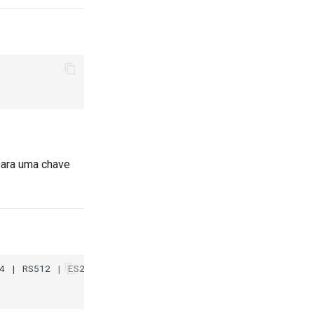
para uma chave
4 | RS512 | ES256 | ES384 | ES512;
