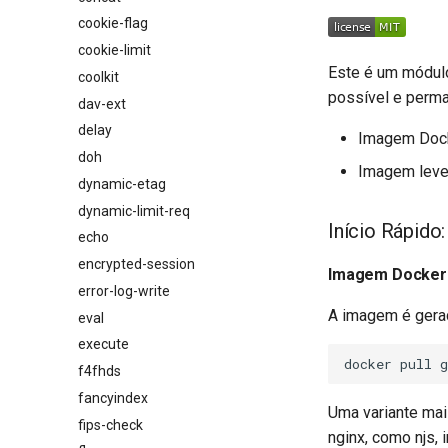
cookie-flag
cookie-limit
Este é um módulo
coolkit
possível e perma
dav-ext
delay
Imagem Doc
doh
Imagem leve 
dynamic-etag
dynamic-limit-req
Início Rápido:
echo
encrypted-session
Imagem Docker
error-log-write
A imagem é gerad
eval
execute
f4fhds
fancyindex
Uma variante ma
fips-check
nginx, como njs, 