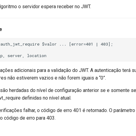
algoritmo o servidor espera receber no JWT.
e
auth_jwt_require $valor ... [error=401 | 403];

icações adicionais para a validação do JWT. A autenticação terá
res não estiverem vazios e não forem iguais a “0”.
 são herdadas do nível de configuração anterior se e somente s
wt_require definidas no nível atual.
ificações falhar, o código de erro 401 é retornado. O parâmetro
 o código de erro para 403.