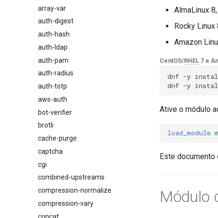
array-var
$browser_name
AlmaLinux 8,
auth-digest
$browser_version
Rocky Linux 
auth-hash
$device_brand
Amazon Linu
auth-ldap
$device_json
auth-pam
$device_model
CentOS/
RHEL
7 e A
auth-radius
$device_type
dnf
-y
instal
dnf
-y
instal
auth-totp
$is_ai_crawler
aws-auth
$is_bot
Ative o módulo a
bot-verifier
$is_console
brotli
$is_desktop
load_module
cache-purge
$is_mobile
captcha
$is_tablet
Este documento 
cgi
$is_tv
combined-upstreams
$is_wearable
compression-normalize
$os_family
Módulo d
compression-vary
$os_name
concat
$os_version