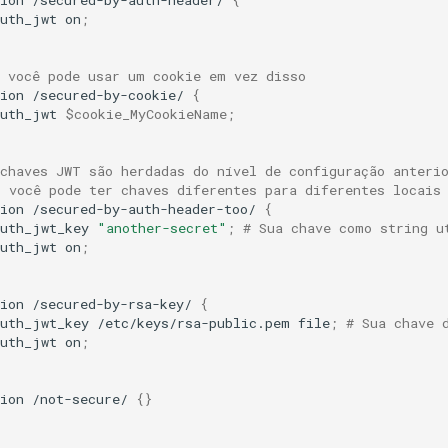
auth_jwt
on
;
s você pode usar um cookie em vez disso
ion
/secured-by-cookie/
{
auth_jwt
$cookie_MyCookieName
;
 chaves JWT são herdadas do nível de configuração anteri
s você pode ter chaves diferentes para diferentes locais
ion
/secured-by-auth-header-too/
{
auth_jwt_key
"another-secret"
;
# Sua chave como string u
auth_jwt
on
;
ion
/secured-by-rsa-key/
{
auth_jwt_key
/etc/keys/rsa-public.pem
file
;
# Sua chave 
auth_jwt
on
;
ion
/not-secure/
{}