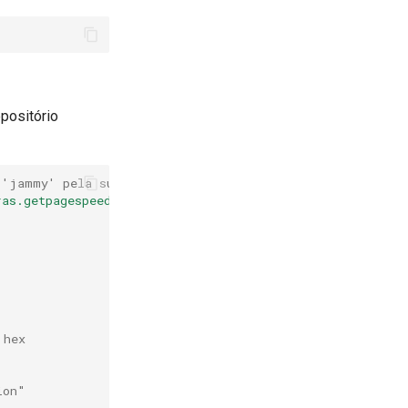
positório
 'jammy' pela sua distro)
ras.getpagespeed.com/ubuntu jammy main"
\
 hex
ion"