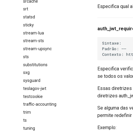
srcache
Especifica qual 
srt
statsd
sticky
auth_jwt_requir
stream-lua
stream-sts
Sintaxe:     
Padrão: ——

stream-upsync
sts
substitutions
Especifica verif
sxg
se todos os valo
sysguard
Essas diretrizes
teslagov-jwt
diretrizes auth_j
testcookie
traffic-accounting
Se alguma das ver
trim
permite redefinir
ts
Exemplo:
tuning