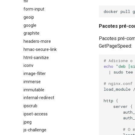
flv
form-input
geoip
google
Pacotes pré-com
graphite
Pacotes pré-comp
headers-more
GetPageSpeed:
hmac-secure-link
html-sanitize
# Adicione o
iconv
echo
"deb [s
|
sudo
tee
image-filter
immerse
# nginx.conf
load_module
immutable
internal-redirect
http
{
ipscrub
server
{
auth
ipset-access
auth
jpeg
# O 
js-challenge
locat