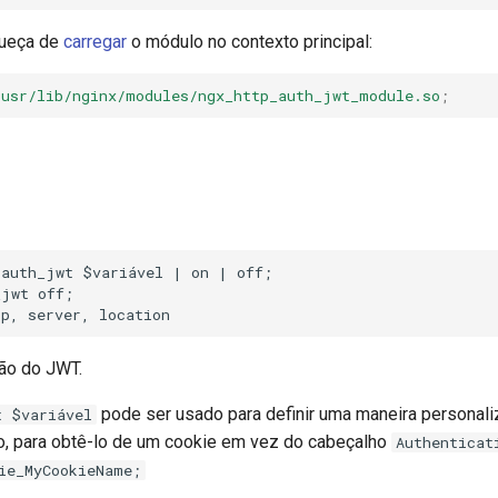
queça de
carregar
o módulo no contexto principal:
/usr/lib/nginx/modules/ngx_http_auth_jwt_module.so
;
auth_jwt $variável | on | off;

jwt off;

ção do JWT.
pode ser usado para definir uma maneira personali
t $variável
, para obtê-lo de um cookie em vez do cabeçalho
Authenticat
ie_MyCookieName;