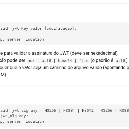
auth_jwt_key valor [codificação];

ve para validar a assinatura do JWT (deve ser hexadecimal).
ção
pode ser
(o padrão é
).
hex | utf8 | base64 | file
utf8
quer que o
valor
seja um caminho de arquivo válido (apontando 
EM).
 auth_jwt_alg any | HS256 | HS384 | HS512 | RS256 | RS38
jwt_alg any;
