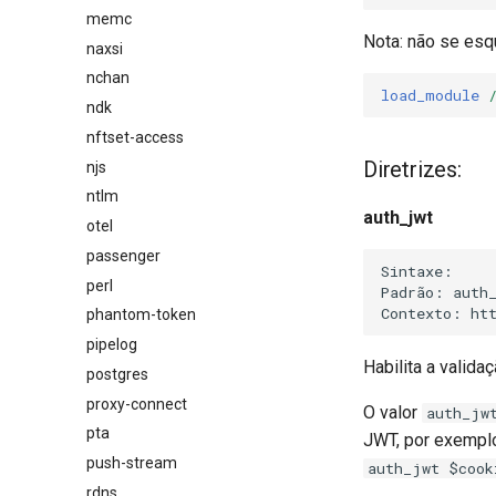
memc
Nota: não se es
naxsi
nchan
load_module
ndk
nftset-access
Diretrizes:
njs
ntlm
auth_jwt
otel
passenger
Sintaxe:     
perl
Padrão: auth_
phantom-token
pipelog
Habilita a valida
postgres
proxy-connect
O valor
auth_jw
pta
JWT, por exemplo
push-stream
auth_jwt $cook
rdns