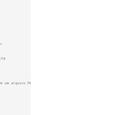
or
tf8
de um arquivo PEM