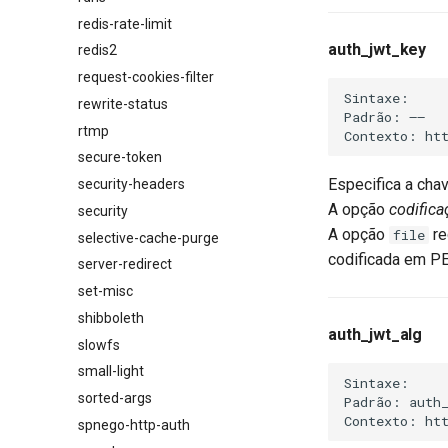
redis-rate-limit
auth_jwt_key
redis2
request-cookies-filter
Sintaxe:     
rewrite-status
Padrão: ——

rtmp
secure-token
Especifica a cha
security-headers
A opção
codifica
security
A opção
re
file
selective-cache-purge
codificada em P
server-redirect
set-misc
shibboleth
auth_jwt_alg
slowfs
small-light
Sintaxe:    
sorted-args
Padrão: auth_
spnego-http-auth