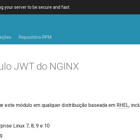
 your server to be secure and fast.
uições
Repositório RPM
ulo JWT do NGINX
ar este módulo em qualquer distribuição baseada em
RHEL
, inc
rise Linux 7, 8, 9 e 10
 9