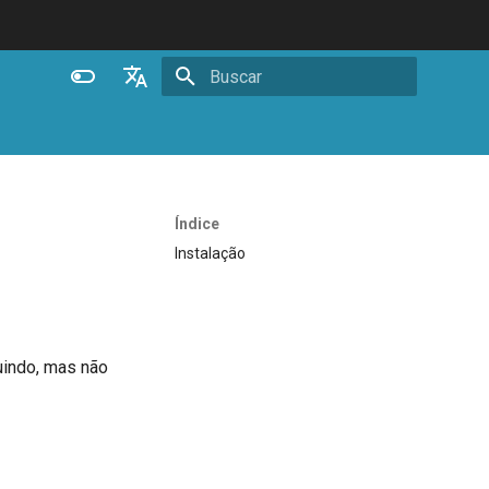
Inicializando busca
English
Español
Português (Brasil)
Índice
Deutsch
Instalação
Français
Русский
中文
luindo, mas não