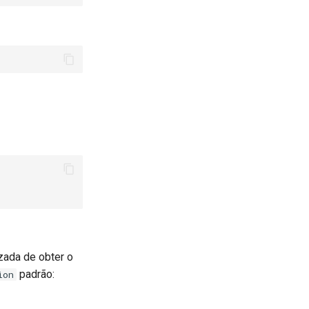
zada de obter o
padrão:
ion