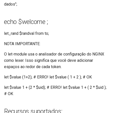
healthcheck
dados";
hmac
echo $welcome ;
hoedown
let_rand $randval from to;
http
NOTA IMPORTANTE:
http2
O let-module usa o analisador de configuração do NGINX
como lexer. Isso significa que você deve adicionar
httpipe
espaços ao redor de cada token.
let $value (1+2); # ERRO! let $value ( 1 + 2 ); # OK
hyperscan
let $value 1 + (2 * $uid); # ERRO! let $value 1 + ( 2 * $uid );
influx
# OK
ini
Recursos suportados: