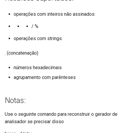
injection
operações com inteiros não assinados:
iputils
/ %
jit-uuid
operações com strings:
jq
. (concatenação)
jsonrpc-batch
números hexadecimais
jump-consistent-hash
agrupamento com parênteses
jwt-verification
Notas:
jwt
Use o seguinte comando para reconstruir o gerador de
kafka
analisador se precisar disso