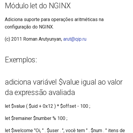
Módulo let do NGINX
ctxdump
$is_tablet
Adiciona suporte para operações aritméticas na
dns-server
$is_tv
configuração do NGINX.
dns
$is_wearable
(c) 2011 Roman Arutyunyan,
arut@qip.ru
etcd
$os_family
Exemplos:
exec
$os_name
feishu-auth
$os_version
adiciona variável $value igual ao valor
da expressão avaliada
fileinfo
let $value ( $uid + 0x12 ) * $offset - 100 ;
ftpclient
let $remainer $number % 100 ;
global-throttle
let $welcome "Oi, " . $user . ", você tem " . $num . " itens de