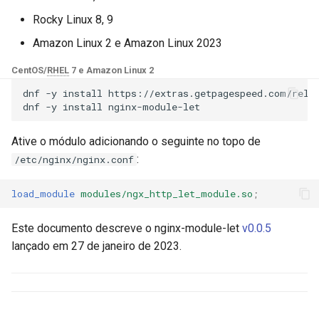
Módulos NGINX para o Painel
d
de Controle Plesk - Pacotes
Rocky Linux 8, 9
Notas:
base-encoding
$device_brand
RPM
o
Amazon Linux 2 e Amazon Linux 2023
GitHub
cache
$device_json
b
Módulos NGINX do cPanel
CentOS/
RHEL
7 e Amazon Linux 2
u
EA4 - Transforme ea-nginx
checkups
$device_model
dnf
-y
install
https://extras.getpagespeed.com/relea
em uma Potência de
dnf
-y
install
s
Desempenho e Segurança
consul-event
$device_type
c
Ative o módulo adicionando o seguinte no topo de
Suporte a NGINX HTTP/3
:
/etc/nginx/nginx.conf
consul
$is_ai_crawler
a
QUIC - Pacotes RPM para
RHEL e CentOS
load_module
modules/ngx_http_let_module.so
;
cookie
$is_bot
Angie Web Server - Instalar
Este documento descreve o nginx-module-let
v0.0.5
core
$is_console
no RHEL, CentOS, Rocky
lançado em 27 de janeiro de 2023.
Linux e AlmaLinux
cors
$is_desktop
counter
$is_mobile