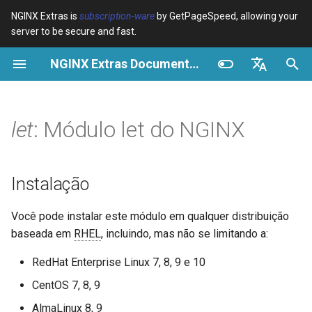
NGINX Extras is
subscription-ware
by GetPageSpeed, allowing your
server to be secure and fast.
I
NGINX Extras Documentation
n
Visão geral
Visão geral
Visão geral
Instalação
Visão geral
Cache
NGINX Estável vs Principal -
$bot_category
auto_reload
VPS/Dedicated - Proxy
Brotli Compression
Country Blocking with Geo
i
English
Qual Ramificação Escolher no
Cache
c
Español
let
: Módulo let do NGINX
RHEL/CentOS
Variables
Directives
Módulo let do NGINX
acme
Desempenho
$bot_name
geoip2
VPS/Dedicated - FastCGI
i
Português (Brasil)
NGINX-MOD - NGINX
Cache
Examples
Examples
Exemplos:
ada
Segurança
$bot_producer
geoip2_proxy
a
Deutsch
aprimorado com HTTP/3,
Instalação
HPACK e verificações de
cPanel EA4 - Proxy Cache
Troubleshooting
Troubleshooting
adiciona variável $value igual
auto-ssl
$browser_engine
geoip2_proxy_recursive
l
Français
saúde para RHEL
ao valor da expressão
Você pode instalar este módulo em qualquer distribuição
i
Русский
avaliada
Related
Related
aws-auth
$browser_family
baseada em
RHEL
, incluindo, mas não se limitando a:
Servidor Web Tengine -
z
中文
RedHat Enterprise Linux 7, 8, 9 e 10
Instalar no RHEL, CentOS e
echo $welcome ;
aws-sdk
$browser_name
a
Rocky Linux
CentOS 7, 8, 9
n
Recursos suportados:
balancer
$browser_version
AlmaLinux 8, 9