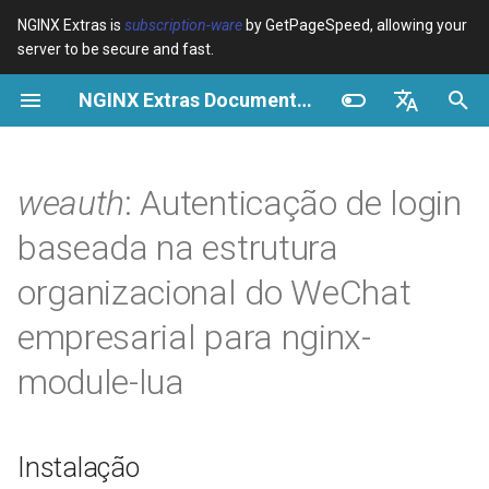
NGINX Extras is
subscription-ware
by GetPageSpeed, allowing your
server to be secure and fast.
I
NGINX Extras Documentation
n
Visão geral
Instalação
Cache
NGINX Estável vs Principal -
Visão geral
Visão geral
Visão geral
VPS/Dedicated - Proxy
Brotli Compression
Country Blocking with Geo
i
English
Qual Ramificação Escolher no
Cache
c
Español
weauth
: Autenticação de login
RHEL/CentOS
device-type
Desempenho
CentOS/RHEL 7 ou Amazon
Variables
Directives
Get started
Linux 2
VPS/Dedicated - FastCGI
i
Português (Brasil)
baseada na estrutura
NGINX-MOD - NGINX
Cache
geoip2
Segurança
Examples
Examples
Production operations
a
Deutsch
aprimorado com HTTP/3,
CentOS/RHEL 8+, Fedora
organizacional do WeChat
HPACK e verificações de
Linux, Amazon Linux 2023
cPanel EA4 - Proxy Cache
pagespeed
Troubleshooting
Troubleshooting
Filter reference
l
Français
empresarial para nginx-
saúde para RHEL
i
Русский
Uso
abuse-guard
Related
Related
Release and security
module-lua
Servidor Web Tengine -
z
history
中文
Instalar no RHEL, CentOS e
Download
accept-language
a
Rocky Linux
Instalação
n
Configuração
access-control