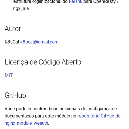
estrutura organizacional do
Feishu
para OpenResty /
ngx_lua
immutable
internal-redirect
Autor
ipscrub
K8sCat
k8scat@gmail.com
ipset-access
Licença de Código Aberto
jpeg
MIT
js-challenge
GitHub
json-var
Você pode encontrar dicas adicionais de configuração e
json
documentação para este módulo no
repositório GitHub do
nginx-module-weauth
.
jwt