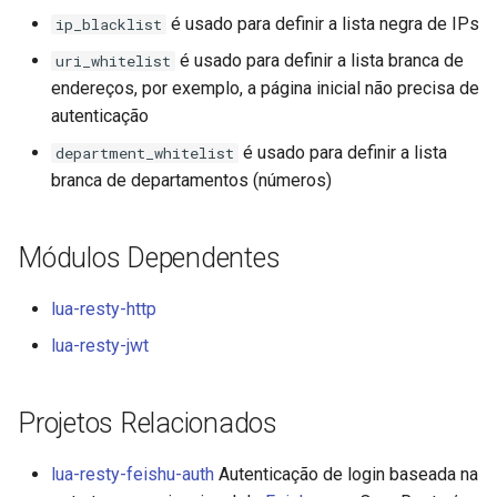
form-input
é usado para definir a lista negra de IPs
ip_blacklist
geoip
é usado para definir a lista branca de
uri_whitelist
endereços, por exemplo, a página inicial não precisa de
google
autenticação
é usado para definir a lista
department_whitelist
graphite
branca de departamentos (números)
headers-more
Módulos Dependentes
hmac-secure-link
lua-resty-http
html-sanitize
lua-resty-jwt
iconv
Projetos Relacionados
image-filter
lua-resty-feishu-auth
Autenticação de login baseada na
immerse