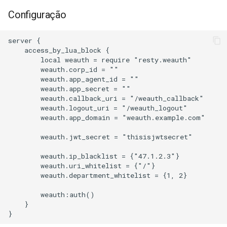
concat
Configuração
cookie-flag
server {

    access_by_lua_block {

cookie-limit
        local weauth = require "resty.weauth"

        weauth.corp_id = ""

        weauth.app_agent_id = ""

coolkit
        weauth.app_secret = ""

        weauth.callback_uri = "/weauth_callback"

dav-ext
        weauth.logout_uri = "/weauth_logout"

        weauth.app_domain = "weauth.example.com"

delay
        weauth.jwt_secret = "thisisjwtsecret"

        weauth.ip_blacklist = {"47.1.2.3"}

doh
        weauth.uri_whitelist = {"/"}

        weauth.department_whitelist = {1, 2}

dynamic-etag
        weauth:auth()

    }

dynamic-limit-req