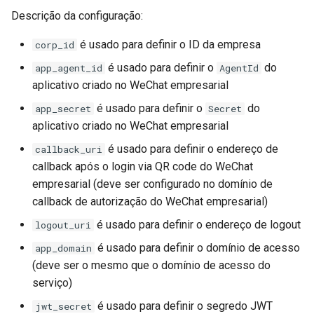
echo
Descrição da configuração:
encrypted-session
é usado para definir o ID da empresa
corp_id
é usado para definir o
do
app_agent_id
AgentId
error-log-write
aplicativo criado no WeChat empresarial
é usado para definir o
do
app_secret
Secret
eval
aplicativo criado no WeChat empresarial
execute
é usado para definir o endereço de
callback_uri
callback após o login via QR code do WeChat
f4fhds
empresarial (deve ser configurado no domínio de
callback de autorização do WeChat empresarial)
fancyindex
é usado para definir o endereço de logout
logout_uri
fips-check
é usado para definir o domínio de acesso
app_domain
(deve ser o mesmo que o domínio de acesso do
flv
serviço)
é usado para definir o segredo JWT
jwt_secret