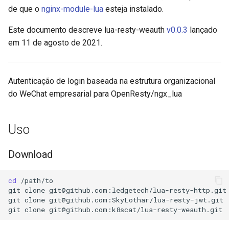
de que o
nginx-module-lua
esteja instalado.
aws-auth
Este documento descreve lua-resty-weauth
v0.0.3
lançado
bot-verifier
em 11 de agosto de 2021.
brotli
Autenticação de login baseada na estrutura organizacional
cache-purge
do WeChat empresarial para OpenResty/ngx_lua
captcha
Uso
cgi
Download
combined-upstreams
cd
/path/to

compression-normalize
git
clone
git@github.com
:ledgetech/lua-resty-http.git

git
clone
git@github.com
:SkyLothar/lua-resty-jwt.git

git
clone
git@github.com
compression-vary