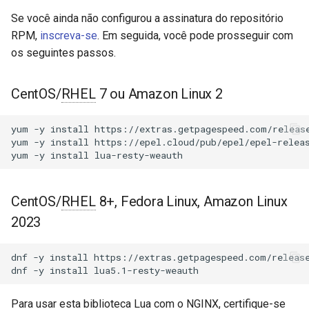
Módulos NGINX para o Painel
d
de Controle Plesk - Pacotes
Se você ainda não configurou a assinatura do repositório
Módulos Dependentes
acme
RPM
o
RPM,
inscreva-se
. Em seguida, você pode prosseguir com
os seguintes passos.
Projetos Relacionados
ajp
b
Módulos NGINX do cPanel
u
EA4 - Transforme ea-nginx
Autor
array-var
CentOS/
RHEL
7 ou Amazon Linux 2
em uma Potência de
s
Desempenho e Segurança
Licença de Código Aberto
auth-digest
yum
-y
install
https://extras.getpagespeed.com/release
c
yum
-y
install
https://epel.cloud/pub/epel/epel-releas
Suporte a NGINX HTTP/3
yum
-y
install
GitHub
auth-hash
a
QUIC - Pacotes RPM para
RHEL e CentOS
auth-ldap
CentOS/
RHEL
8+, Fedora Linux, Amazon Linux
Angie Web Server - Instalar
2023
auth-pam
no RHEL, CentOS, Rocky
Linux e AlmaLinux
dnf
-y
install
https://extras.getpagespeed.com/release
auth-radius
dnf
-y
install
auth-totp
Para usar esta biblioteca Lua com o NGINX, certifique-se