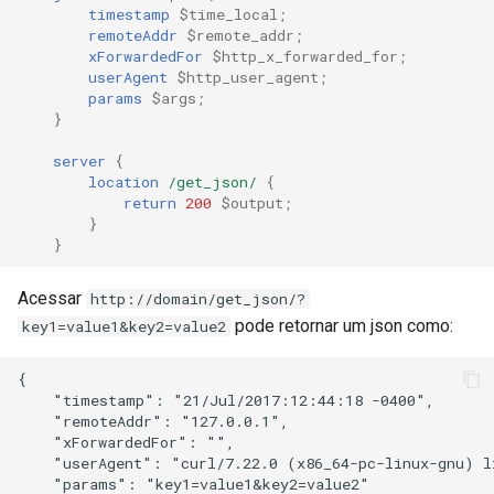
timestamp
$time_local
;
healthcheck
remoteAddr
$remote_addr
;
xForwardedFor
$http_x_forwarded_for
;
hmac
userAgent
$http_user_agent
;
params
$args
;
}
hoedown
server
{
http
location
/get_json/
{
return
200
$output
;
}
http2
}
httpipe
Acessar
http://domain/get_json/?
pode retornar um json como:
key1=value1&key2=value2
hyperscan
{

influx
    "timestamp": "21/Jul/2017:12:44:18 -0400",

    "remoteAddr": "127.0.0.1",

    "xForwardedFor": "",

ini
    "userAgent": "curl/7.22.0 (x86_64-pc-linux-gnu) l
    "params": "key1=value1&key2=value2"
