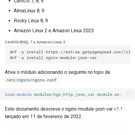
Módulos NGINX para o Painel
CentOS 7, 8, 9
d
de Controle Plesk - Pacotes
base-encoding
$device_brand
AlmaLinux 8, 9
RPM
o
Rocky Linux 8, 9
cache
$device_json
b
Módulos NGINX do cPanel
Amazon Linux 2 e Amazon Linux 2023
u
EA4 - Transforme ea-nginx
checkups
$device_model
CentOS/
RHEL
7 e Amazon Linux 2
em uma Potência de
s
Desempenho e Segurança
dnf
-y
install
https://extras.getpagespeed.com/relea
consul-event
$device_type
dnf
-y
install
c
Suporte a NGINX HTTP/3
consul
$is_ai_crawler
a
Ative o módulo adicionando o seguinte no topo de
QUIC - Pacotes RPM para
:
/etc/nginx/nginx.conf
RHEL e CentOS
cookie
$is_bot
load_module
modules/ngx_http_json_var_module.so
;
Angie Web Server - Instalar
core
$is_console
no RHEL, CentOS, Rocky
Este documento descreve o nginx-module-json-var
v1.1
Linux e AlmaLinux
cors
$is_desktop
lançado em 11 de fevereiro de 2022.
counter
$is_mobile