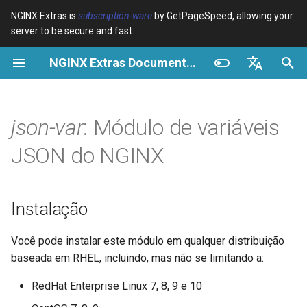
NGINX Extras is
subscription-ware
by GetPageSpeed, allowing your
server to be secure and fast.
I
NGINX Extras Documentation
n
Visão geral
Visão geral
Visão geral
Instalação
Visão geral
Cache
NGINX Estável vs Principal -
$bot_category
auto_reload
VPS/Dedicated - Proxy
Brotli Compression
Country Blocking with Geo
i
English
Qual Ramificação Escolher no
Cache
c
Español
json-var
: Módulo de variáveis
RHEL/CentOS
Variables
Directives
acme
Desempenho
json_var
$bot_name
geoip2
VPS/Dedicated - FastCGI
i
Português (Brasil)
JSON do NGINX
NGINX-MOD - NGINX
Cache
Examples
Examples
Configuração de exemplo
ada
Segurança
$bot_producer
geoip2_proxy
a
Deutsch
aprimorado com HTTP/3,
HPACK e verificações de
cPanel EA4 - Proxy Cache
Troubleshooting
Troubleshooting
GitHub
auto-ssl
$browser_engine
geoip2_proxy_recursive
l
Français
Instalação
saúde para RHEL
i
Русский
Related
Related
aws-auth
$browser_family
Você pode instalar este módulo em qualquer distribuição
Servidor Web Tengine -
z
中文
baseada em
RHEL
, incluindo, mas não se limitando a:
Instalar no RHEL, CentOS e
aws-sdk
$browser_name
a
Rocky Linux
RedHat Enterprise Linux 7, 8, 9 e 10
n
balancer
$browser_version