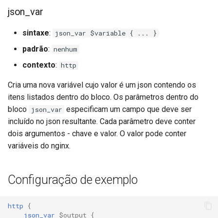
json_var
ctxdump
$is_tablet
sintaxe
:
json_var $variable { ... }
dns-server
$is_tv
padrão
:
nenhum
dns
$is_wearable
contexto
:
http
etcd
$os_family
Cria uma nova variável cujo valor é um json contendo os
itens listados dentro do bloco. Os parâmetros dentro do
exec
$os_name
bloco
especificam um campo que deve ser
json_var
incluído no json resultante. Cada parâmetro deve conter
feishu-auth
$os_version
dois argumentos - chave e valor. O valor pode conter
variáveis do nginx.
fileinfo
Configuração de exemplo
ftpclient
global-throttle
http
{
json_var
$output
{