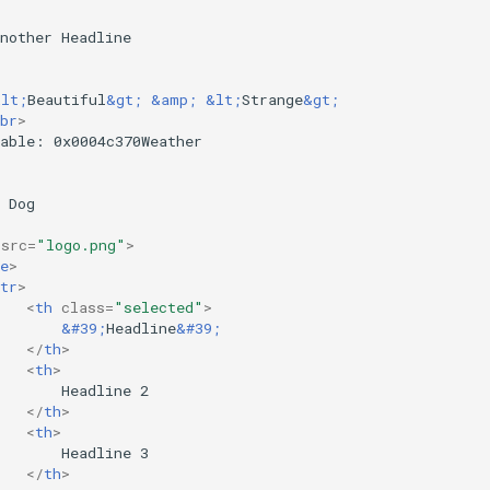
nother Headline

&lt;
Beautiful
&gt;
&amp;
&lt;
Strange
&gt;
br
>
able: 0x0004c370Weather

 Dog

src
=
"logo.png"
>
e
>
tr
>
<
th
class
=
"selected"
>
&#39;
Headline
&#39;
</
th
>
<
th
>
       Headline 2

</
th
>
<
th
>
       Headline 3

</
th
>