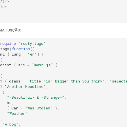
/
tr
>
le
>
MA FUNÇÃO:
require
"resty.tags"
tags
(
function
()
tml
{
lang
=
"en"
}
(
(
cript
{
src
=
"main.js"
}
(
1
{
class
=
'title "is" bigger than you think'
,
"select
1
"Another Headline"
,
(
"<Beautiful> & <Strange>"
,
br
,
{
Car
=
"Was Stolen"
},
"Weather"
),
"A Dog"
,