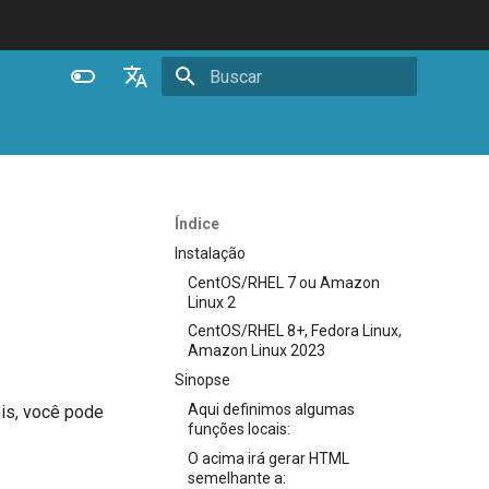
Inicializando busca
English
Español
Português (Brasil)
Índice
Deutsch
Instalação
CentOS/RHEL 7 ou Amazon
Français
Linux 2
Русский
CentOS/RHEL 8+, Fedora Linux,
Amazon Linux 2023
中文
Sinopse
Aqui definimos algumas
is, você pode
funções locais:
O acima irá gerar HTML
semelhante a: