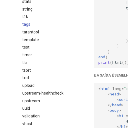
stats
t
string
t1k
tags
tarantool
template
)
test
)
timer
end
)
print
(
html
()
tlc
tsort
E A SAÍDA É SEMEL
txid
upload
<
html
lang
=
"
upstream-healthcheck
<
head
>
<
scri
upstream
</
head
>
uuid
<
body
>
<
h1
c
validation
            H
vhost
</
h1
>