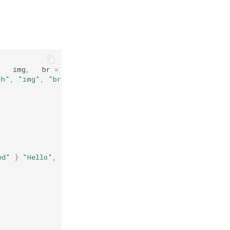
,
img
,
br
=
tags
(
th"
,
"img"
,
"br"
)
ed"
}
"Hello"
,