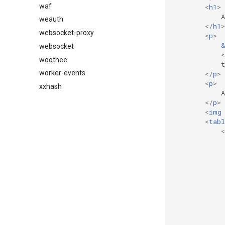
waf
<
h1
>
            A
weauth
</
h1
>
websocket-proxy
<
p
>
websocket
<
woothee
            t
worker-events
</
p
>
<
p
>
xxhash
            A
</
p
>
<
img
<
tabl
<
             
             