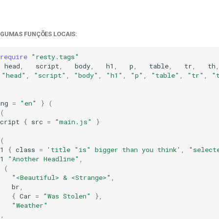
LGUMAS FUNÇÕES LOCAIS:
require
"resty.tags"
head
,
script
,
body
,
h1
,
p
,
table
,
tr
,
th
"head"
,
"script"
,
"body"
,
"h1"
,
"p"
,
"table"
,
"tr"
,
"
ang
=
"en"
}
(
(
cript
{
src
=
"main.js"
}
(
1
{
class
=
'title "is" bigger than you think'
,
"select
1
"Another Headline"
,
(
"<Beautiful> & <Strange>"
,
br
,
{
Car
=
"Was Stolen"
},
"Weather"
),