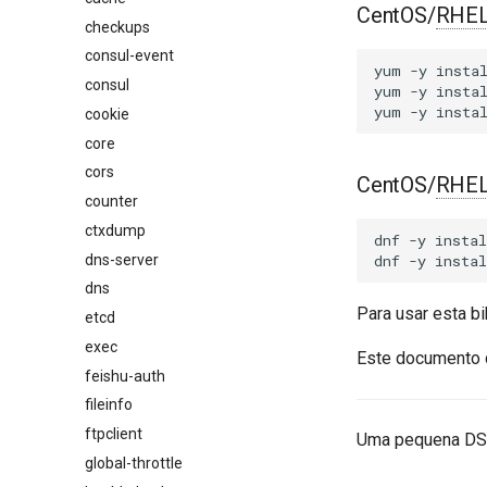
CentOS/
RHE
checkups
consul-event
yum
-y
insta
consul
yum
-y
insta
yum
-y
insta
cookie
core
cors
CentOS/
RHE
counter
ctxdump
dnf
-y
instal
dns-server
dnf
-y
instal
dns
Para usar esta b
etcd
exec
Este documento 
feishu-auth
fileinfo
ftpclient
Uma pequena DSL
global-throttle