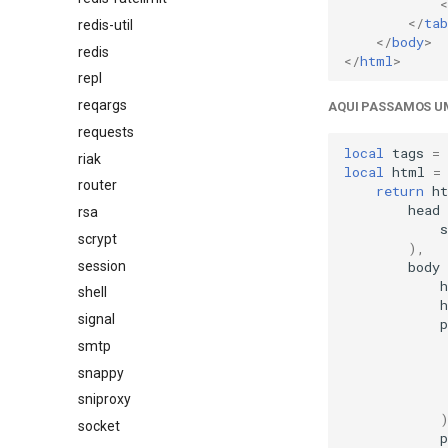
<
</
tab
redis-util
</
body
>
redis
</
html
>
repl
reqargs
AQUI PASSAMOS U
requests
local
tags
=
riak
local
html
=
router
return
h
head
rsa
s
scrypt
),
session
body
h
shell
h
signal
p
smtp
snappy
sniproxy
socket
p