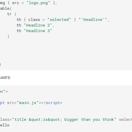
img
{
src
=
"logo.png"
},
able
(
tr
(
th
{
class
=
"selected"
}
"'Headline'"
,
th
"Headline 2"
,
th
"Headline 3"
)
)
)
HANTE:
en"
>
pt
src
=
"main.js"
></
script
>
lass
=
"title &quot;is&quot; bigger than you think"
selec
ello
