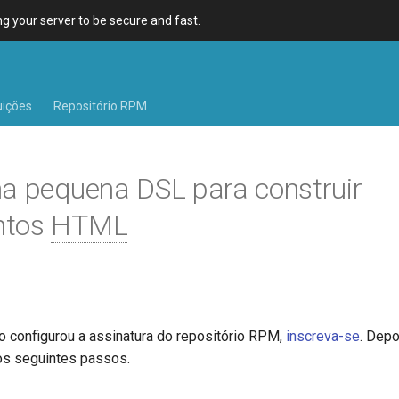
 your server to be secure and fast.
uições
Repositório RPM
a pequena DSL para construir
ntos
HTML
o configurou a assinatura do repositório RPM,
inscreva-se
. Depo
os seguintes passos.