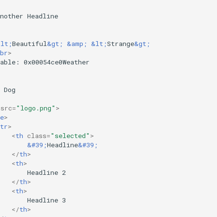
nother Headline

&lt;
Beautiful
&gt;
&amp;
&lt;
Strange
&gt;
br
>
able: 0x00054ce0Weather

 Dog

src
=
"logo.png"
>
e
>
tr
>
<
th
class
=
"selected"
>
&#39;
Headline
&#39;
</
th
>
<
th
>
       Headline 2

</
th
>
<
th
>
       Headline 3

</
th
>