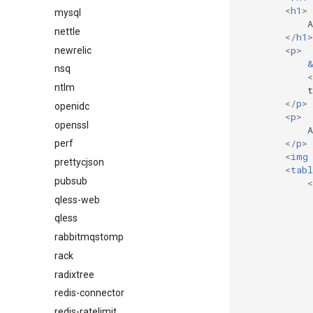
<
h1
>
mysql
            A
nettle
</
h1
>
<
p
>
newrelic
nsq
<
ntlm
            t
</
p
>
openidc
<
p
>
openssl
            A
</
p
>
perf
<
img
prettycjson
<
tabl
pubsub
<
qless-web
qless
rabbitmqstomp
             
rack
radixtree
             
redis-connector
redis-ratelimit