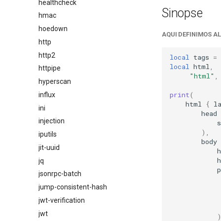
healthcheck
Sinopse
hmac
hoedown
AQUI DEFINIMOS A
http
http2
local
tags
=
local
html
,
httpipe
"html"
,
hyperscan
print
(
influx
html
{
l
ini
head
injection
s
),
iputils
body
jit-uuid
h
h
jq
p
jsonrpc-batch
jump-consistent-hash
jwt-verification
jwt