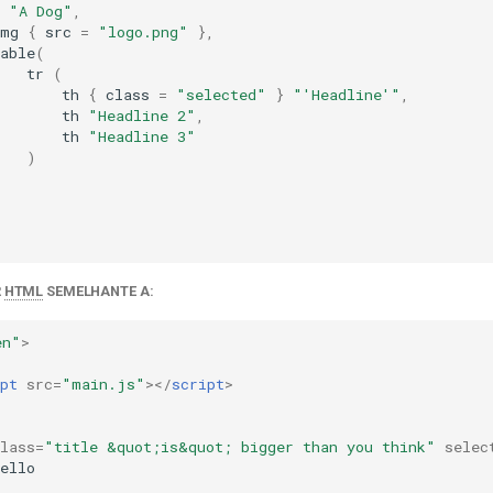
"A Dog"
,
img
{
src
=
"logo.png"
},
able
(
tr
(
th
{
class
=
"selected"
}
"'Headline'"
,
th
"Headline 2"
,
th
"Headline 3"
)
)
R
HTML
SEMELHANTE A:
en"
>
pt
src
=
"main.js"
></
script
>
lass
=
"title &quot;is&quot; bigger than you think"
selec
ello
