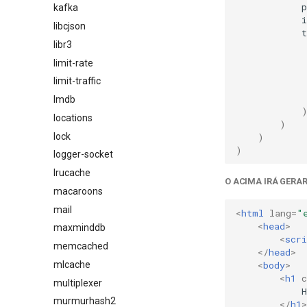
p
kafka
libcjson
t
libr3
limit-rate
limit-traffic
lmdb
locations
)
lock
)
)
logger-socket
lrucache
O ACIMA IRÁ GERA
macaroons
mail
<
html
lang
=
"
<
head
>
maxminddb
<
scri
memcached
</
head
>
<
body
>
mlcache
<
h1
c
multiplexer
            H
murmurhash2
</
h1
>