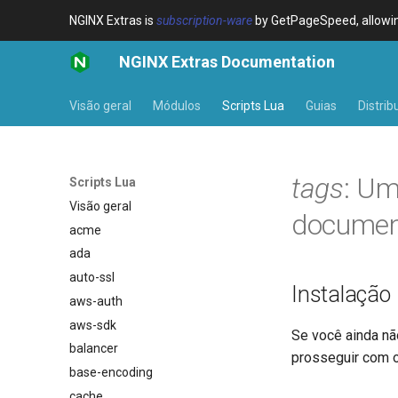
NGINX Extras is
subscription-ware
by GetPageSpeed, allowing
NGINX Extras Documentation
Visão geral
Módulos
Scripts Lua
Guias
Distrib
tags
: Um
Scripts Lua
Visão geral
docume
acme
ada
auto-ssl
Instalação
aws-auth
aws-sdk
Se você ainda nã
balancer
prosseguir com 
base-encoding
cache