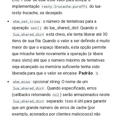
secure-token
implementação
do lua-
resty.lrucache.pureffi
resty-lrucache, se desejado.
security-headers
: o número de tentativas para a
shm_set_tries
security
operação
do lua_shared_dict. Quando o
set()
está cheio, ele tenta liberar até 30
lua_shared_dict
selective-cache-purge
itens de sua fila. Quando o valor a ser definido é muito
maior do que o espaço liberado, esta opção permite
server-redirect
que mlcache tente novamente a operação (e libere
mais slots) até que o número máximo de tentativas
set-misc
seja alcançado ou memória suficiente tenha sido
liberada para que o valor se encaixe.
Padrão
:
.
3
shibboleth
:
opcional
string. O nome de um
shm_miss
. Quando especificado, erros
lua_shared_dict
slowfs
(callbacks retornando
) serão armazenados neste
nil
separado. Isso é útil para garantir
lua_shared_dict
small-light
que um grande número de erros de cache (por
exemplo, acionados por clientes maliciosos) não