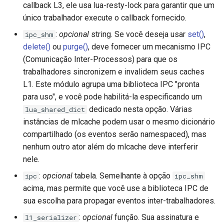
callback L3, ele usa lua-resty-lock para garantir que um
único trabalhador execute o callback fornecido.
substitutions
:
opcional
string. Se você deseja usar
set()
,
ipc_shm
sxg
delete()
ou
purge()
, deve fornecer um mecanismo IPC
(Comunicação Inter-Processos) para que os
sysguard
trabalhadores sincronizem e invalidem seus caches
L1. Este módulo agrupa uma biblioteca IPC "pronta
teslagov-jwt
para uso", e você pode habilitá-la especificando um
dedicado nesta opção. Várias
lua_shared_dict
testcookie
instâncias de mlcache podem usar o mesmo dicionário
compartilhado (os eventos serão namespaced), mas
traffic-accounting
nenhum outro ator além do mlcache deve interferir
nele.
trim
:
opcional
tabela. Semelhante à opção
ipc
ipc_shm
acima, mas permite que você use a biblioteca IPC de
ts
sua escolha para propagar eventos inter-trabalhadores.
:
opcional
função. Sua assinatura e
l1_serializer
tuning