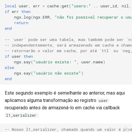
local
user
,
err
=
cache
:
get
(
"users:"
..
user_id
,
nil
,
if
err
then
ngx
.
log
(
ngx
.
ERR
,
"não foi possível recuperar o us
return
end
-- `user` pode ser uma tabela, mas também pode ser `n
-- independentemente, será armazenado em cache e cham
-- retornarão o valor em cache, por até `ttl` ou `neg
if
user
then
ngx
.
say
(
"usuário existe: "
,
user
.
name
)
else
ngx
.
say
(
"usuário não existe"
)
end
Este segundo exemplo é semelhante ao anterior, mas aqui
aplicamos alguma transformação ao registro
user
recuperado antes de armazená-lo em cache via callback
:
l1_serializer
-- Nosso l1_serializer, chamado quando um valor é pro