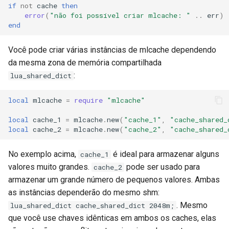
if
not
cache
then
error
(
"não foi possível criar mlcache: "
..
err
)
var
end
vod
Você pode criar várias instâncias de mlcache dependendo
da mesma zona de memória compartilhada
vts
:
lua_shared_dict
waf
local
mlcache
=
require
"mlcache"
wasm-wasmtime
local
cache_1
=
mlcache
.
new
(
"cache_1"
,
"cache_shared_
local
cache_2
=
mlcache
.
new
(
"cache_2"
,
"cache_shared_
webp
No exemplo acima,
é ideal para armazenar alguns
cache_1
xslt
valores muito grandes.
pode ser usado para
cache_2
armazenar um grande número de pequenos valores. Ambas
xss
as instâncias dependerão do mesmo shm:
. Mesmo
lua_shared_dict cache_shared_dict 2048m;
zip
que você use chaves idênticas em ambos os caches, elas