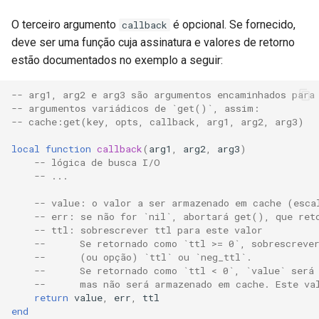
O terceiro argumento
é opcional. Se fornecido,
callback
deve ser uma função cuja assinatura e valores de retorno
estão documentados no exemplo a seguir:
-- arg1, arg2 e arg3 são argumentos encaminhados para
-- argumentos variádicos de `get()`, assim:
-- cache:get(key, opts, callback, arg1, arg2, arg3)
local
function
callback
(
arg1
,
arg2
,
arg3
)
-- lógica de busca I/O
-- ...
-- value: o valor a ser armazenado em cache (esca
-- err: se não for `nil`, abortará get(), que ret
-- ttl: sobrescrever ttl para este valor
--      Se retornado como `ttl >= 0`, sobrescreve
--      (ou opção) `ttl` ou `neg_ttl`.
--      Se retornado como `ttl < 0`, `value` será
--      mas não será armazenado em cache. Este va
return
value
,
err
,
ttl
end