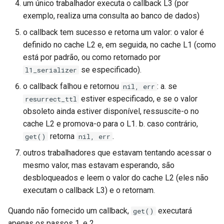
um único trabalhador executa o callback L3 (por
exemplo, realiza uma consulta ao banco de dados)
o callback tem sucesso e retorna um valor: o valor é
definido no cache L2 e, em seguida, no cache L1 (como
está por padrão, ou como retornado por
se especificado).
l1_serializer
o callback falhou e retornou
: a. se
nil, err
estiver especificado, e se o valor
resurrect_ttl
obsoleto ainda estiver disponível, ressuscite-o no
cache L2 e promova-o para o L1. b. caso contrário,
retorna
.
get()
nil, err
outros trabalhadores que estavam tentando acessar o
mesmo valor, mas estavam esperando, são
desbloqueados e leem o valor do cache L2 (eles não
executam o callback L3) e o retornam.
Quando não fornecido um callback,
executará
get()
apenas os passos 1. e 2.