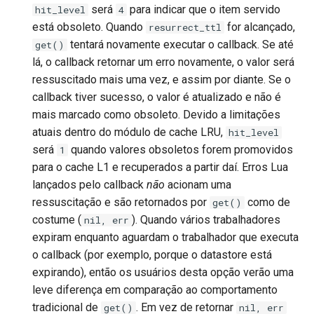
será
para indicar que o item servido
hit_level
4
está obsoleto. Quando
for alcançado,
resurrect_ttl
tentará novamente executar o callback. Se até
get()
lá, o callback retornar um erro novamente, o valor será
ressuscitado mais uma vez, e assim por diante. Se o
callback tiver sucesso, o valor é atualizado e não é
mais marcado como obsoleto. Devido a limitações
atuais dentro do módulo de cache LRU,
hit_level
será
quando valores obsoletos forem promovidos
1
para o cache L1 e recuperados a partir daí. Erros Lua
lançados pelo callback
não
acionam uma
ressuscitação e são retornados por
como de
get()
costume (
). Quando vários trabalhadores
nil, err
expiram enquanto aguardam o trabalhador que executa
o callback (por exemplo, porque o datastore está
expirando), então os usuários desta opção verão uma
leve diferença em comparação ao comportamento
tradicional de
. Em vez de retornar
get()
nil, err