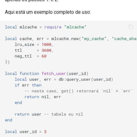
Aqui está um exemplo completo de uso:
local
mlcache
=
require
"mlcache"
local
cache
,
err
=
mlcache
.
new
(
"my_cache"
,
"cache_sha
lru_size
=
1000
,
ttl
=
3600
,
neg_ttl
=
60
})
local
function
fetch_user
(
user_id
)
local
user
,
err
=
db
:
query_user
(
user_id
)
if
err
then
-- neste caso, get() retornará `nil` + `err`
return
nil
,
err
end
return
user
-- tabela ou nil
end
local
user_id
=
3