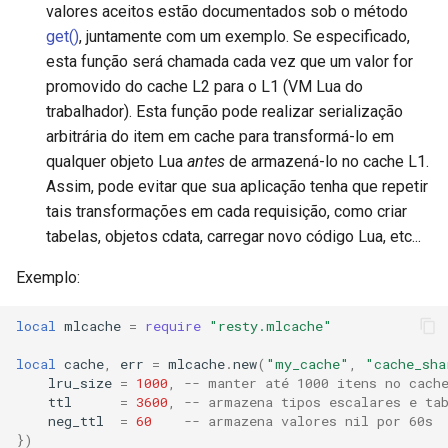
valores aceitos estão documentados sob o método
get()
, juntamente com um exemplo. Se especificado,
unbrotli
esta função será chamada cada vez que um valor for
untar
promovido do cache L2 para o L1 (VM Lua do
trabalhador). Esta função pode realizar serialização
unzstd
arbitrária do item em cache para transformá-lo em
qualquer objeto Lua
antes
de armazená-lo no cache L1.
upload-progress
Assim, pode evitar que sua aplicação tenha que repetir
tais transformações em cada requisição, como criar
upload
tabelas, objetos cdata, carregar novo código Lua, etc...
Exemplo:
upstream-dynamic
local
mlcache
=
require
"resty.mlcache"
upstream-fair
local
cache
,
err
=
mlcache
.
new
(
"my_cache"
,
"cache_sha
upstream-jdomain
lru_size
=
1000
,
-- manter até 1000 itens no cach
ttl
=
3600
,
-- armazena tipos escalares e ta
neg_ttl
=
60
-- armazena valores nil por 60s
upsync
})