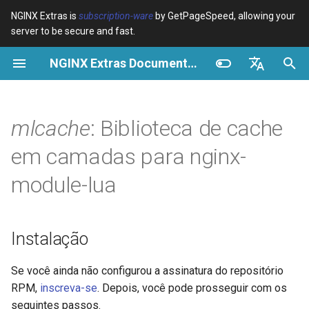
NGINX Extras is
subscription-ware
by GetPageSpeed, allowing your
server to be secure and fast.
I
NGINX Extras Documentation
n
Visão geral
Instalação
Cache
NGINX Estável vs Principal -
Visão geral
Visão geral
Visão geral
VPS/Dedicated - Proxy
Brotli Compression
Country Blocking with Geo
i
English
Qual Ramificação Escolher no
Cache
c
Español
mlcache
: Biblioteca de cache
RHEL/CentOS
device-type
Desempenho
CentOS/RHEL 7 ou Amazon
Variables
Directives
Linux 2
VPS/Dedicated - FastCGI
i
Português (Brasil)
em camadas para nginx-
NGINX-MOD - NGINX
Cache
geoip2
Segurança
Examples
Examples
a
Deutsch
aprimorado com HTTP/3,
CentOS/RHEL 8+, Fedora
module-lua
HPACK e verificações de
Linux, Amazon Linux 2023
cPanel EA4 - Proxy Cache
pagespeed
Troubleshooting
Troubleshooting
l
Français
saúde para RHEL
i
Русский
Sinopse
abuse-guard
Related
Related
Instalação
Servidor Web Tengine -
z
中文
Instalar no RHEL, CentOS e
Métodos
accept-language
a
Se você ainda não configurou a assinatura do repositório
Rocky Linux
RPM,
inscreva-se
. Depois, você pode prosseguir com os
n
new
access-control
seguintes passos.