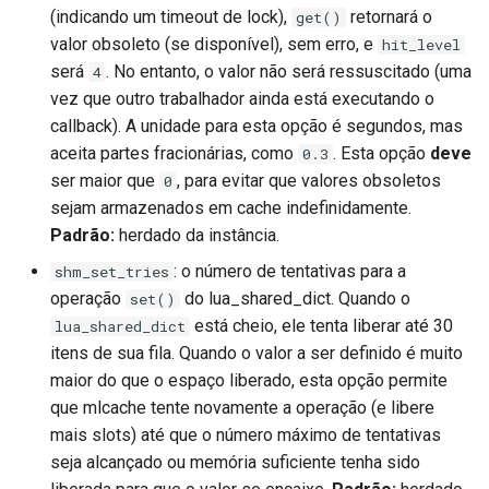
(indicando um timeout de lock),
retornará o
get()
valor obsoleto (se disponível), sem erro, e
hit_level
será
. No entanto, o valor não será ressuscitado (uma
4
vez que outro trabalhador ainda está executando o
callback). A unidade para esta opção é segundos, mas
aceita partes fracionárias, como
. Esta opção
deve
0.3
ser maior que
, para evitar que valores obsoletos
0
sejam armazenados em cache indefinidamente.
Padrão:
herdado da instância.
: o número de tentativas para a
shm_set_tries
operação
do lua_shared_dict. Quando o
set()
está cheio, ele tenta liberar até 30
lua_shared_dict
itens de sua fila. Quando o valor a ser definido é muito
maior do que o espaço liberado, esta opção permite
que mlcache tente novamente a operação (e libere
mais slots) até que o número máximo de tentativas
seja alcançado ou memória suficiente tenha sido