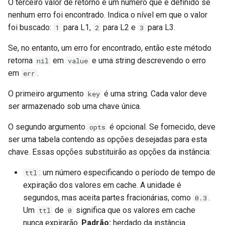
O terceiro valor de retorno é um número que é definido se
nenhum erro foi encontrado. Indica o nível em que o valor
foi buscado:
para L1,
para L2 e
para L3.
1
2
3
Se, no entanto, um erro for encontrado, então este método
retorna
em
e uma string descrevendo o erro
nil
value
em
.
err
O primeiro argumento
é uma string. Cada valor deve
key
ser armazenado sob uma chave única.
O segundo argumento
é opcional. Se fornecido, deve
opts
ser uma tabela contendo as opções desejadas para esta
chave. Essas opções substituirão as opções da instância:
: um número especificando o período de tempo de
ttl
expiração dos valores em cache. A unidade é
segundos, mas aceita partes fracionárias, como
.
0.3
Um
de
significa que os valores em cache
ttl
0
nunca expirarão.
Padrão:
herdado da instância.