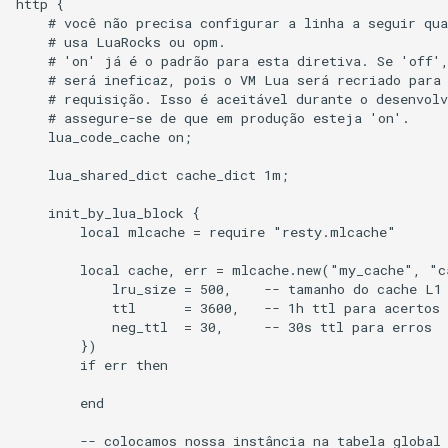
http {

    # você não precisa configurar a linha a seguir qua
    # usa LuaRocks ou opm.

immutable
    # 'on' já é o padrão para esta diretiva. Se 'off',
    # será ineficaz, pois o VM Lua será recriado para 
internal-redirect
    # requisição. Isso é aceitável durante o desenvolv
    # assegure-se de que em produção esteja 'on'.

    lua_code_cache on;

ipscrub
    lua_shared_dict cache_dict 1m;

ipset-access
    init_by_lua_block {

        local mlcache = require "resty.mlcache"

jpeg
        local cache, err = mlcache.new("my_cache", "ca
            lru_size = 500,    -- tamanho do cache L1 
js-challenge
            ttl      = 3600,   -- 1h ttl para acertos

            neg_ttl  = 30,     -- 30s ttl para erros

json-var
        })

        if err then

json
        end

jwt
        -- colocamos nossa instância na tabela global 