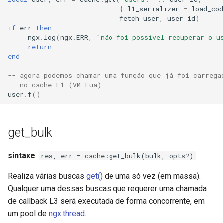
{
l1_serializer
=
load_cod
fetch_user
,
user_id
)
if
err
then
ngx
.
log
(
ngx
.
ERR
,
"não foi possível recuperar o u
return
end
-- agora podemos chamar uma função que já foi carrega
-- no cache L1 (VM Lua)
user
.
f
()
get_bulk
sintaxe
:
res, err = cache:get_bulk(bulk, opts?)
Realiza várias buscas
get()
de uma só vez (em massa).
Qualquer uma dessas buscas que requerer uma chamada
de callback L3 será executada de forma concorrente, em
um pool de
ngx.thread
.