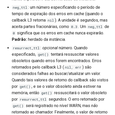
: um número especificando o período de
neg_ttl
tempo de expiração dos erros em cache (quando o
callback L3 retorna
). A unidade é segundos, mas
nil
aceita partes fracionárias, como
. Um
de
0.3
neg_ttl
significa que os erros em cache nunca expirarão.
0
Padrão:
herdado da instância.
:
opcional
número. Quando
resurrect_ttl
especificado,
tentará ressuscitar valores
get()
obsoletos quando erros forem encontrados. Erros
retornados pelo callback L3 (
) são
nil, err
considerados falhas ao buscar/atualizar um valor.
Quando tais valores de retorno do callback são vistos
por
, e se o valor obsoleto ainda estiver na
get()
memória, então
ressuscitará o valor obsoleto
get()
por
segundos. O erro retornado por
resurrect_ttl
será registrado no nível WARN, mas
não
get()
retornado ao chamador. Finalmente, o valor de retorno