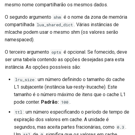
mesmo nome compartilharão os mesmos dados.
nftset-access
O segundo argumento
é o nome da zona de memória
shm
njs
compartilhada
. Várias instâncias de
lua_shared_dict
mlcache podem usar o mesmo shm (os valores serão
ntlm
namespaced).
otel
O terceiro argumento
é opcional. Se fornecido, deve
opts
ser uma tabela contendo as opções desejadas para esta
passenger
instância. As opções possíveis são:
: um número definindo o tamanho do cache
lru_size
perl
L1 subjacente (instância lua-resty-lrucache). Este
tamanho é o número máximo de itens que o cache L1
phantom-token
pode conter.
Padrão:
.
100
pipelog
: um número especificando o período de tempo de
ttl
expiração dos valores em cache. A unidade é
postgres
segundos, mas aceita partes fracionárias, como
.
0.3
Um
de
significa que os valores em cache
ttl
0