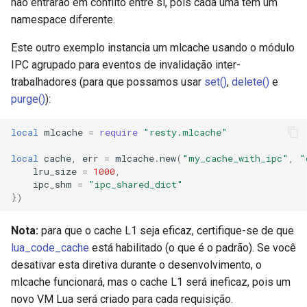
não entrarão em conflito entre si, pois cada uma tem um
zstd
namespace diferente.
Este outro exemplo instancia um mlcache usando o módulo
IPC agrupado para eventos de invalidação inter-
trabalhadores (para que possamos usar
set()
,
delete()
e
purge()
):
local
mlcache
=
require
"resty.mlcache"
local
cache
,
err
=
mlcache
.
new
(
"my_cache_with_ipc"
,
"
lru_size
=
1000
,
ipc_shm
=
"ipc_shared_dict"
})
Nota:
para que o cache L1 seja eficaz, certifique-se de que
lua_code_cache
está habilitado (o que é o padrão). Se você
desativar esta diretiva durante o desenvolvimento, o
mlcache funcionará, mas o cache L1 será ineficaz, pois um
novo VM Lua será criado para cada requisição.