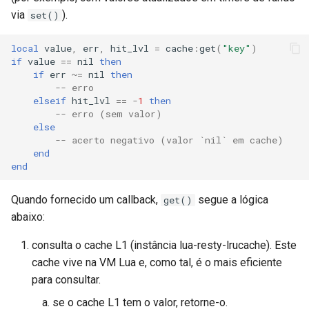
via
).
set()
local
value
,
err
,
hit_lvl
=
cache
:
get
(
"key"
)
if
value
==
nil
then
if
err
~=
nil
then
-- erro
elseif
hit_lvl
==
-
1
then
-- erro (sem valor)
else
-- acerto negativo (valor `nil` em cache)
end
end
Quando fornecido um callback,
segue a lógica
get()
abaixo:
consulta o cache L1 (instância lua-resty-lrucache). Este
cache vive na VM Lua e, como tal, é o mais eficiente
para consultar.
se o cache L1 tem o valor, retorne-o.