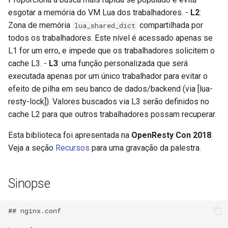
form-input
esgotar a memória do VM Lua dos trabalhadores. -
L2
:
Zona de memória
compartilhada por
lua_shared_dict
geoip
todos os trabalhadores. Este nível é acessado apenas se
L1 for um erro, e impede que os trabalhadores solicitem o
google
cache L3. -
L3
: uma função personalizada que será
graphite
executada apenas por um único trabalhador para evitar o
efeito de pilha em seu banco de dados/backend (via [lua-
headers-more
resty-lock]). Valores buscados via L3 serão definidos no
cache L2 para que outros trabalhadores possam recuperar.
hmac-secure-link
Esta biblioteca foi apresentada na
OpenResty Con 2018
.
Veja a seção
Recursos
para uma gravação da palestra.
html-sanitize
iconv
Sinopse
image-filter
## nginx.conf

immerse