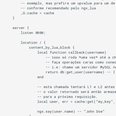
        -- exemplo, mas prefira um upvalue para um de 
        -- conforme recomendado pelo ngx_lua

keyval
        _G.cache = cache

    }

label
    server {

        listen 8080;

length-hiding
        location / {

            content_by_lua_block {

let
                local function callback(username)

                    -- isso só roda *uma vez* até a ch
limit-traffic-rate
                    -- faça operações caras como conec
                    -- i.e: chame um servidor MySQL ne
                    return db:get_user(username) -- {
link
                end

live-common
                -- esta chamada tentará L1 e L2 antes 
                -- o valor retornado será então armaze
                -- para a próxima requisição.

log-sqlite
                local user, err = cache:get("my_key",
log-var-set
                ngx.say(user.name) -- "John Doe"
