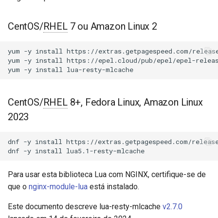
Módulos NGINX para o Painel
d
de Controle Plesk - Pacotes
get
acme
RPM
o
CentOS/
RHEL
7 ou Amazon Linux 2
get_bulk
ajp
b
Módulos NGINX do cPanel
yum
-y
install
https://extras.getpagespeed.com/release
u
EA4 - Transforme ea-nginx
yum
-y
install
https://epel.cloud/pub/epel/epel-releas
new_bulk
array-var
yum
-y
install
em uma Potência de
s
Desempenho e Segurança
each_bulk_res
auth-digest
c
CentOS/
RHEL
8+, Fedora Linux, Amazon Linux
Suporte a NGINX HTTP/3
peek
auth-hash
a
2023
QUIC - Pacotes RPM para
RHEL e CentOS
set
auth-ldap
dnf
-y
install
https://extras.getpagespeed.com/release
dnf
-y
install
Angie Web Server - Instalar
delete
auth-pam
no RHEL, CentOS, Rocky
Para usar esta biblioteca Lua com NGINX, certifique-se de
Linux e AlmaLinux
purge
auth-radius
que o
nginx-module-lua
está instalado.
update
auth-totp
Este documento descreve lua-resty-mlcache
v2.7.0