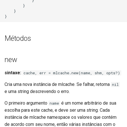
            }

        }

log-zmq
    }

loop-detect
lua-upstream
Métodos
lua
new
markdown
sintaxe:
cache, err = mlcache.new(name, shm, opts?)
memc
Cria uma nova instância de mlcache. Se falhar, retorna
nil
e uma string descrevendo o erro.
naxsi
O primeiro argumento
é um nome arbitrário de sua
name
nchan
escolha para este cache, e deve ser uma string. Cada
instância de mlcache namespace os valores que contém
ndk
de acordo com seu nome, então várias instâncias com o