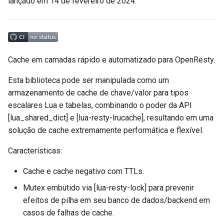
lançado em 14 de fevereiro de 2024.
Recursos
aws-auth
Changelog
bot-verifier
Cache em camadas rápido e automatizado para OpenResty.
GitHub
brotli
Esta biblioteca pode ser manipulada como um
cache-purge
armazenamento de cache de chave/valor para tipos
escalares Lua e tabelas, combinando o poder da API
captcha
[lua_shared_dict] e [lua-resty-lrucache], resultando em uma
solução de cache extremamente performática e flexível.
cgi
Características:
combined-upstreams
Cache e cache negativo com TTLs.
compression-normalize
Mutex embutido via [lua-resty-lock] para prevenir
efeitos de pilha em seu banco de dados/backend em
compression-vary
casos de falhas de cache.