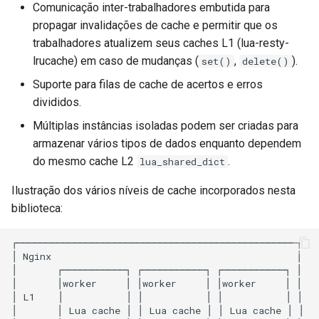
Comunicação inter-trabalhadores embutida para
concat
propagar invalidações de cache e permitir que os
trabalhadores atualizem seus caches L1 (lua-resty-
cookie-flag
lrucache) em caso de mudanças (
,
).
set()
delete()
cookie-limit
Suporte para filas de cache de acertos e erros
divididos.
coolkit
Múltiplas instâncias isoladas podem ser criadas para
armazenar vários tipos de dados enquanto dependem
dav-ext
do mesmo cache L2
.
lua_shared_dict
delay
Ilustração dos vários níveis de cache incorporados nesta
biblioteca:
doh
┌─────────────────────────────────────────────────┐

dynamic-etag
│ Nginx                                           │

│       ┌───────────┐ ┌───────────┐ ┌───────────┐ │

│       │worker     │ │worker     │ │worker     │ │

dynamic-limit-req
│ L1    │           │ │           │ │           │ │

│       │ Lua cache │ │ Lua cache │ │ Lua cache │ │
