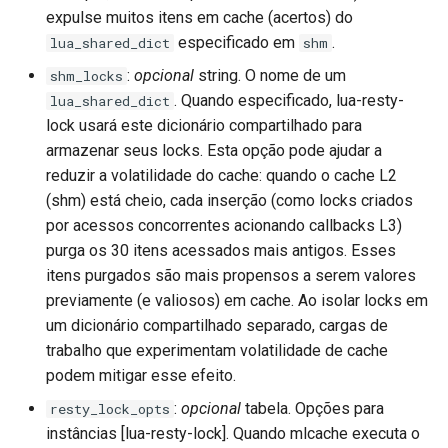
sorted-args
expulse muitos itens em cache (acertos) do
especificado em
.
lua_shared_dict
shm
spnego-http-auth
:
opcional
string. O nome de um
shm_locks
srcache
. Quando especificado, lua-resty-
lua_shared_dict
lock usará este dicionário compartilhado para
srt
armazenar seus locks. Esta opção pode ajudar a
reduzir a volatilidade do cache: quando o cache L2
statsd
(shm) está cheio, cada inserção (como locks criados
por acessos concorrentes acionando callbacks L3)
sticky
purga os 30 itens acessados mais antigos. Esses
itens purgados são mais propensos a serem valores
stream-lua
previamente (e valiosos) em cache. Ao isolar locks em
um dicionário compartilhado separado, cargas de
stream-sts
trabalho que experimentam volatilidade de cache
podem mitigar esse efeito.
stream-upsync
:
opcional
tabela. Opções para
resty_lock_opts
instâncias [lua-resty-lock]. Quando mlcache executa o
sts