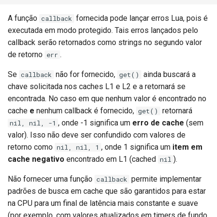
A função
fornecida pode lançar erros Lua, pois é
callback
executada em modo protegido. Tais erros lançados pelo
callback serão retornados como strings no segundo valor
de retorno
.
err
Se
não for fornecido,
ainda buscará a
callback
get()
chave solicitada nos caches L1 e L2 e a retornará se
encontrada. No caso em que nenhum valor é encontrado no
cache
e
nenhum callback é fornecido,
retornará
get()
, onde -1 significa um
erro de cache
(sem
nil, nil, -1
valor). Isso não deve ser confundido com valores de
retorno como
, onde 1 significa um
item em
nil, nil, 1
cache negativo
encontrado em L1 (cached
).
nil
Não fornecer uma função
permite implementar
callback
padrões de busca em cache que são garantidos para estar
na CPU para um final de latência mais constante e suave
(por exemplo, com valores atualizados em timers de fundo