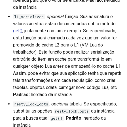
liberada para que o valor se encaixe.
Padrão:
herdado
da instância.
:
opcional
função. Sua assinatura e
l1_serializer
valores aceitos estão documentados sob o método
get()
, juntamente com um exemplo. Se especificado,
esta função será chamada cada vez que um valor for
promovido do cache L2 para o L1 (VM Lua do
trabalhador). Esta função pode realizar serialização
arbitrária do item em cache para transformá-lo em
qualquer objeto Lua
antes
de armazená-lo no cache L1.
Assim, pode evitar que sua aplicação tenha que repetir
tais transformações em cada requisição, como criar
tabelas, objetos cdata, carregar novo código Lua, etc...
Padrão:
herdado da instância.
:
opcional
tabela. Se especificado,
resty_lock_opts
substitui as opções
da instância
resty_lock_opts
para a busca atual
.
Padrão:
herdado da
get()
instância.