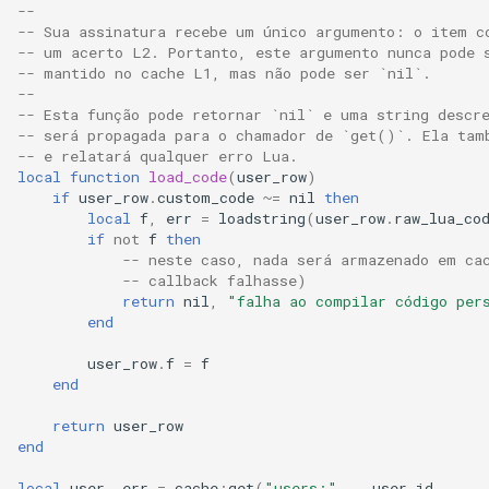
--
-- Sua assinatura recebe um único argumento: o item c
-- um acerto L2. Portanto, este argumento nunca pode 
-- mantido no cache L1, mas não pode ser `nil`.
--
-- Esta função pode retornar `nil` e uma string descr
-- será propagada para o chamador de `get()`. Ela tam
-- e relatará qualquer erro Lua.
local
function
load_code
(
user_row
)
if
user_row
.
custom_code
~=
nil
then
local
f
,
err
=
loadstring
(
user_row
.
raw_lua_co
if
not
f
then
-- neste caso, nada será armazenado em ca
-- callback falhasse)
return
nil
,
"falha ao compilar código per
end
user_row
.
f
=
f
end
return
user_row
end
local
user
,
err
=
cache
:
get
(
"users:"
..
user_id
,