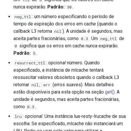
proxy-connect
nunca expirarão.
Padrão:
.
30
: um número especificando o período de
neg_ttl
pta
tempo de expiração dos erros em cache (quando o
callback L3 retorna
). A unidade é segundos, mas
nil
push-stream
aceita partes fracionárias, como
. Um
de
0.3
neg_ttl
significa que os erros em cache nunca expirarão.
0
rdns
Padrão:
.
5
redis-rate-limit
:
opcional
número. Quando
resurrect_ttl
especificado, a instância de mlcache tentará
redis2
ressuscitar valores obsoletos quando o callback L3
retornar
(erros suaves). Mais detalhes
nil, err
request-cookies-filter
estão disponíveis para esta opção na seção
get()
. A
unidade é segundos, mas aceita partes fracionárias,
rewrite-status
como
.
0.3
:
opcional
. Uma instância lua-resty-lrucache de sua
lru
rtmp
escolha. Se especificado, mlcache não instanciará um
LRU. Pode-se usar este valor para utilizar a