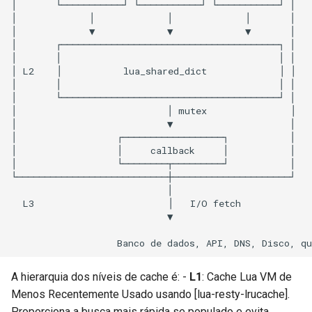
│       └───────────┘ └───────────┘ └───────────┘ │

echo
│             │             │             │       │

│             ▼             ▼             ▼       │

encrypted-session
│       ┌───────────────────────────────────────┐ │

│       │                                       │ │

│ L2    │           lua_shared_dict             │ │

error-log-write
│       │                                       │ │

│       └───────────────────────────────────────┘ │

eval
│                           │ mutex               │

│                           ▼                     │

│                  ┌──────────────────┐           │

execute
│                  │     callback     │           │

│                  └────────┬─────────┘           │

└───────────────────────────┼─────────────────────┘

f4fhds
                            │

  L3                        │   I/O fetch

fancyindex
                            ▼

fips-check
A hierarquia dos níveis de cache é: -
L1
: Cache Lua VM de
flv
Menos Recentemente Usado usando [lua-resty-lrucache].
Proporciona a busca mais rápida se populado e evita