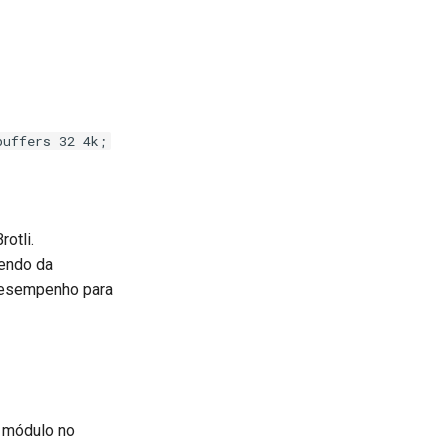
buffers 32 4k;
otli.
dendo da
desempenho para
e módulo no