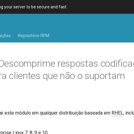
 your server to be secure and fast.
uições
Repositório RPM
 Descomprime respostas codific
ara clientes que não o suportam
ar este módulo em qualquer distribuição baseada em
RHEL
, inc
rise Linux 7, 8, 9 e 10