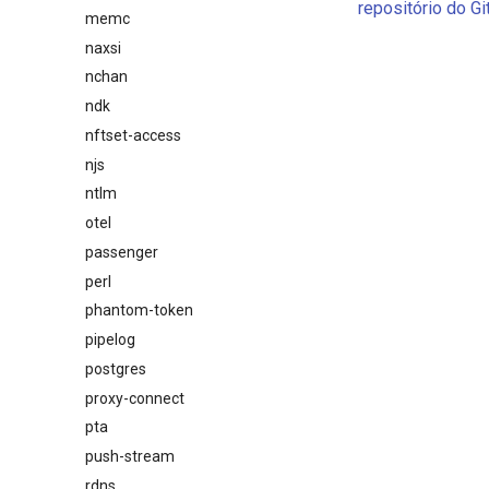
repositório do G
memc
naxsi
nchan
ndk
nftset-access
njs
ntlm
otel
passenger
perl
phantom-token
pipelog
postgres
proxy-connect
pta
push-stream
rdns