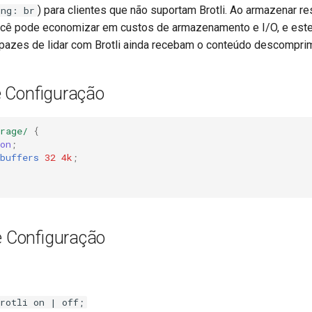
) para clientes que não suportam Brotli. Ao armazenar r
ing: br
você pode economizar em custos de armazenamento e I/O, e est
apazes de lidar com Brotli ainda recebam o conteúdo descomprim
 Configuração
rage/
{
on
;
buffers
32
4k
;
e Configuração
brotli on | off;