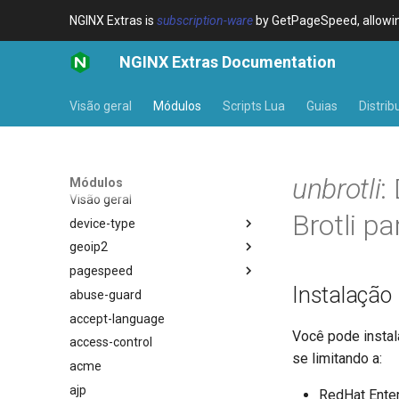
NGINX Extras is
subscription-ware
by GetPageSpeed, allowing
NGINX Extras Documentation
Visão geral
Módulos
Scripts Lua
Guias
Distrib
unbrotli
:
Módulos
Visão geral
Brotli p
device-type
geoip2
Visão geral
pagespeed
Variables
Visão geral
Instalação
abuse-guard
Examples
Directives
Visão geral
$bot_category
accept-language
Troubleshooting
Examples
$bot_name
auto_reload
Você pode instal
access-control
Related
Troubleshooting
$bot_producer
geoip2
se limitando a:
acme
Related
$browser_engine
geoip2_proxy
ajp
$browser_family
geoip2_proxy_recursive
RedHat Enterp