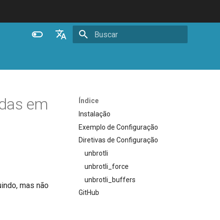
Inicializando busca
English
Español
Português (Brasil)
adas em
Índice
Deutsch
Instalação
Exemplo de Configuração
Français
Diretivas de Configuração
Русский
unbrotli
中文
unbrotli_force
unbrotli_buffers
luindo, mas não
GitHub