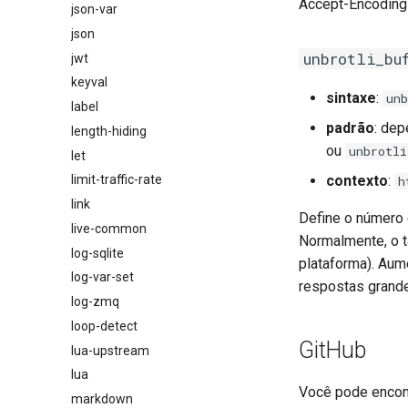
Accept-Encoding 
json-var
json
unbrotli_bu
jwt
keyval
sintaxe
:
un
label
padrão
: de
length-hiding
ou
unbrotli
let
contexto
:
limit-traffic-rate
h
link
Define o número 
live-common
Normalmente, o t
log-sqlite
plataforma). Au
log-var-set
respostas grande
log-zmq
loop-detect
GitHub
lua-upstream
lua
Você pode encont
markdown