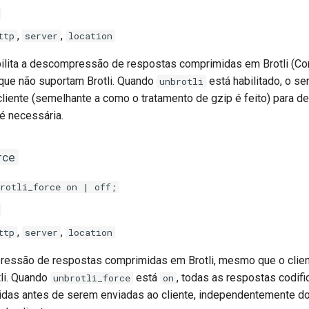
,
,
ttp
server
location
bilita a descompressão de respostas comprimidas em Brotli (Co
s que não suportam Brotli. Quando
está habilitado, o ser
unbrotli
liente (semelhante a como o tratamento de gzip é feito) para de
 necessária.
rce
brotli_force on | off;
,
,
ttp
server
location
ressão de respostas comprimidas em Brotli, mesmo que o clien
tli. Quando
está
, todas as respostas codifi
unbrotli_force
on
das antes de serem enviadas ao cliente, independentemente d