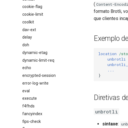
(
Content-Encod
cookie-flag
formato Brotli, 
cookie-limit
que clientes inc
coolkit
dav-ext
Exemplo de
delay
doh
dynamic-etag
location
/sto
unbrotli
dynamic-limit-req
unbrotli_
echo
...
}
encrypted-session
error-log-write
eval
Diretivas d
execute
f4fhds
unbrotli
fancyindex
fips-check
sintaxe
:
un