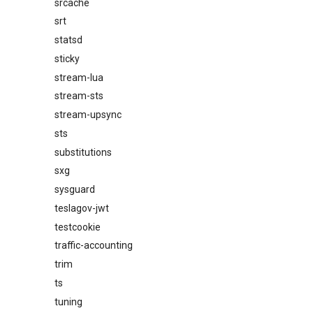
srcache
srt
statsd
sticky
stream-lua
stream-sts
stream-upsync
sts
substitutions
sxg
sysguard
teslagov-jwt
testcookie
traffic-accounting
trim
ts
tuning