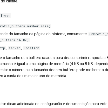
do cliente.
ffers
brotli_buffers number size;
pende do tamanho da página do sistema, comumente:
unbrotli_
_buffers 16 8k;
,
,
ttp
server
location
e o tamanho dos buffers usados para descomprimir respostas Br
amanho é igual a uma página de memória (4 KB ou 8 KB, depen
mentar o número ou o tamanho desses buffers pode melhorar o 
s à custa de um maior uso de memória.
rar dicas adicionais de configuração e documentação para est