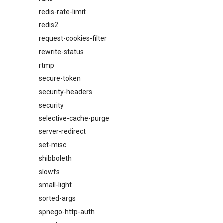
redis-rate-limit
redis2
request-cookies-filter
rewrite-status
rtmp
secure-token
security-headers
security
selective-cache-purge
server-redirect
set-misc
shibboleth
slowfs
small-light
sorted-args
spnego-http-auth