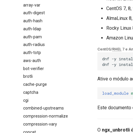
array-var
$browser_name
CentOS 7, 8,
auth-digest
$browser_version
AlmaLinux 8,
auth-hash
$device_brand
Rocky Linux 
auth-ldap
$device_json
auth-pam
$device_model
Amazon Linu
auth-radius
$device_type
CentOS/
RHEL
7 e A
auth-totp
$is_ai_crawler
dnf
-y
instal
aws-auth
$is_bot
dnf
-y
instal
bot-verifier
$is_console
brotli
$is_desktop
Ative o módulo a
cache-purge
$is_mobile
captcha
$is_tablet
load_module
cgi
$is_tv
Este documento 
combined-upstreams
$is_wearable
compression-normalize
$os_family
compression-vary
$os_name
O
ngx_unbrotli
é
concat
$os_version