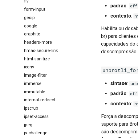
flv
padrão
:
off
form-input
contexto
:
h
geoip
google
Habilita ou desa
graphite
br) para cliente
headers-more
capacidades do c
hmac-secure-link
descompressão é
html-sanitize
iconv
unbrotli_fo
image-filter
sintaxe
:
un
immerse
immutable
padrão
:
off
internal-redirect
contexto
:
h
ipscrub
Força a descomp
ipset-access
suporte para Bro
jpeg
são descomprimi
js-challenge