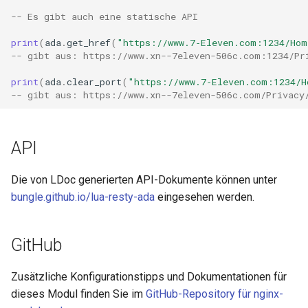
concat
-- Es gibt auch eine statische API
print
(
ada
.
get_href
(
"https://www.7‑Eleven.com:1234/Hom
cookie-flag
-- gibt aus: https://www.xn--7eleven-506c.com:1234/Pr
cookie-limit
print
(
ada
.
clear_port
(
"https://www.7‑Eleven.com:1234/H
-- gibt aus: https://www.xn--7eleven-506c.com/Privacy
coolkit
API
dav-ext
delay
Die von LDoc generierten API-Dokumente können unter
bungle.github.io/lua-resty-ada
eingesehen werden.
doh
GitHub
dynamic-etag
Zusätzliche Konfigurationstipps und Dokumentationen für
dynamic-limit-req
dieses Modul finden Sie im
GitHub-Repository für nginx-