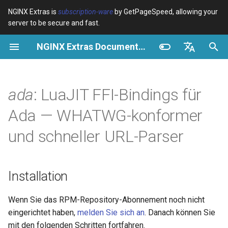
NGINX Extras is
subscription-ware
by GetPageSpeed, allowing your
server to be secure and fast.
S
NGINX Extras Documentation
u
Überblick
Installation
Caching
NGINX Stable vs Mainline -
Überblick
Überblick
Überblick
VPS/Dedicated - Proxy
Brotli Compression
Country Blocking with Geo
c
English
Welchen Branch soll man auf
Cache
h
Español
ada
: LuaJIT FFI-Bindings für
RHEL/CentOS wählen
device-type
Leistung
CentOS/RHEL 7 oder
Variables
Directives
Amazon Linux 2
VPS/Dedicated - FastCGI
e
Português (Brasil)
Ada — WHATWG-konformer
NGINX-MOD - Verbesserte
Cache
geoip2
Sicherheit
Examples
Examples
w
Deutsch
NGINX mit HTTP/3, HPACK &
CentOS/RHEL 8+, Fedora
und schneller URL-Parser
Gesundheitsprüfungen für
Linux, Amazon Linux 2023
cPanel EA4 - Proxy Cache
pagespeed
Troubleshooting
Troubleshooting
i
Français
RHEL
r
Русский
Synopsis
abuse-guard
Related
Related
Installation
Tengine Webserver -
d
中文
Installation auf RHEL, CentOS
API
accept-language
i
Wenn Sie das RPM-Repository-Abonnement noch nicht
& Rocky Linux
eingerichtet haben,
melden Sie sich an
. Danach können Sie
n
GitHub
access-control
mit den folgenden Schritten fortfahren.