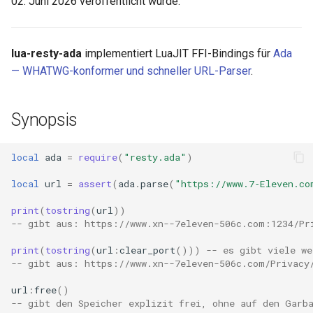
02. Juni 2026 veröffentlicht wurde.
aws-auth
bot-verifier
lua-resty-ada
implementiert LuaJIT FFI-Bindings für
Ada
— WHATWG-konformer und schneller URL-Parser
.
brotli
Synopsis
cache-purge
captcha
local
ada
=
require
(
"resty.ada"
)
local
url
=
assert
(
ada
.
parse
(
"https://www.7‑Eleven.co
cgi
print
(
tostring
(
url
))
combined-upstreams
-- gibt aus: https://www.xn--7eleven-506c.com:1234/Pr
print
(
tostring
(
url
:
clear_port
()))
-- es gibt viele we
compression-normalize
-- gibt aus: https://www.xn--7eleven-506c.com/Privacy
url
:
free
()
compression-vary
-- gibt den Speicher explizit frei, ohne auf den Garb