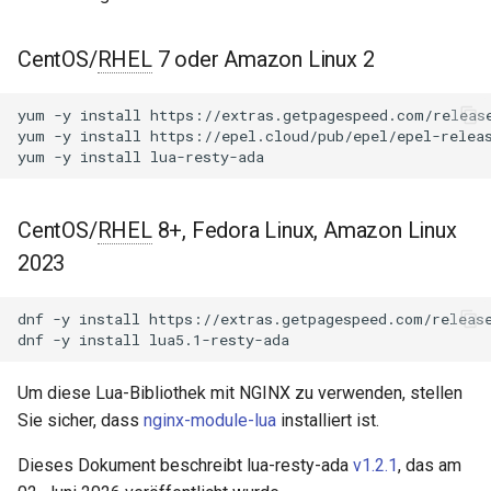
NGINX-Module für das Plesk-
i
Control-Panel - RPM-Pakete
acme
t
CentOS/
RHEL
7 oder Amazon Linux 2
cPanel EA4 NGINX-Module -
ajp
i
Verwandle ea-nginx in eine
yum
-y
install
https://extras.getpagespeed.com/release
a
Leistungs- und
yum
-y
install
https://epel.cloud/pub/epel/epel-releas
array-var
yum
-y
install
Sicherheitsmacht
l
auth-digest
i
NGINX HTTP/3 QUIC
CentOS/
RHEL
8+, Fedora Linux, Amazon Linux
Unterstützung - RPM-Pakete
auth-hash
s
2023
für RHEL & CentOS
i
auth-ldap
dnf
-y
install
https://extras.getpagespeed.com/release
Angie Web Server -
e
dnf
-y
install
Installation auf RHEL, CentOS,
auth-pam
r
Rocky Linux & AlmaLinux
Um diese Lua-Bibliothek mit NGINX zu verwenden, stellen
auth-radius
t
Sie sicher, dass
nginx-module-lua
installiert ist.
auth-totp
Dieses Dokument beschreibt lua-resty-ada
v1.2.1
, das am