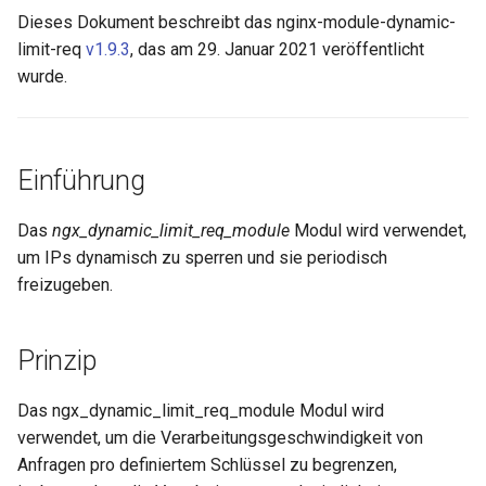
Dieses Dokument beschreibt das nginx-module-dynamic-
ctxdump
$is_tablet
limit-req
v1.9.3
, das am 29. Januar 2021 veröffentlicht
wurde.
dns-server
$is_tv
dns
$is_wearable
Einführung
etcd
$os_family
Das
ngx_dynamic_limit_req_module
Modul wird verwendet,
exec
$os_name
um IPs dynamisch zu sperren und sie periodisch
freizugeben.
feishu-auth
$os_version
fileinfo
Prinzip
ftpclient
Das ngx_dynamic_limit_req_module Modul wird
verwendet, um die Verarbeitungsgeschwindigkeit von
global-throttle
Anfragen pro definiertem Schlüssel zu begrenzen,