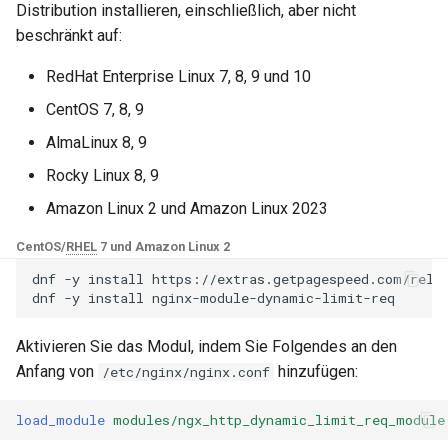
NGINX-Module für das Plesk-
Distribution installieren, einschließlich, aber nicht
i
Control-Panel - RPM-Pakete
Api-count
base-encoding
$device_brand
beschränkt auf:
t
cPanel EA4 NGINX-Module -
RedHat Enterprise Linux 7, 8, 9 und 10
cache
Wenn Sie die API-
$device_json
i
Verwandle ea-nginx in eine
Zählfunktion verwenden
CentOS 7, 8, 9
a
Leistungs- und
möchten, verwenden Sie
checkups
$device_model
AlmaLinux 8, 9
Sicherheitsmacht
bitte limithit-API_alerts. Da
l
nicht jeder diese Funktion
Rocky Linux 8, 9
consul-event
$device_type
i
NGINX HTTP/3 QUIC
benötigt, wurde sie nicht in
Amazon Linux 2 und Amazon Linux 2023
Unterstützung - RPM-Pakete
den Hauptzweig integriert.
consul
$is_ai_crawler
s
für RHEL & CentOS
Benutzer, die diese Funktion
CentOS/
RHEL
7 und Amazon Linux 2
i
nicht benötigen, können
cookie
$is_bot
dnf
-y
install
https://extras.getpagespeed.com/relea
Angie Web Server -
diese Absatzbeschreibung
dnf
-y
install
e
Installation auf RHEL, CentOS,
überspringen.
core
$is_console
r
Rocky Linux & AlmaLinux
Aktivieren Sie das Modul, indem Sie Folgendes an den
GitHub
Anfang von
hinzufügen:
/etc/nginx/nginx.conf
cors
$is_desktop
t
load_module
modules/ngx_http_dynamic_limit_req_module
counter
$is_mobile