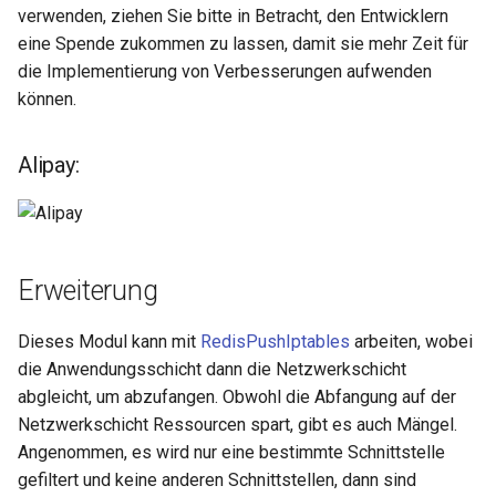
injection
verwenden, ziehen Sie bitte in Betracht, den Entwicklern
eine Spende zukommen zu lassen, damit sie mehr Zeit für
iputils
die Implementierung von Verbesserungen aufwenden
können.
jit-uuid
Alipay:
jq
jsonrpc-batch
jump-consistent-hash
Erweiterung
jwt-verification
Dieses Modul kann mit
RedisPushIptables
arbeiten, wobei
die Anwendungsschicht dann die Netzwerkschicht
jwt
abgleicht, um abzufangen. Obwohl die Abfangung auf der
Netzwerkschicht Ressourcen spart, gibt es auch Mängel.
kafka
Angenommen, es wird nur eine bestimmte Schnittstelle
gefiltert und keine anderen Schnittstellen, dann sind