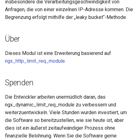
insbesondere die Verarbeitungsgeschwindigkeit von
healthcheck
Anfragen, die von einer einzelnen IP-Adresse kommen. Die
Begrenzung erfolgt mithilfe der „leaky bucket“-Methode.
hmac
hoedown
Über
http
Dieses Modul ist eine Erweiterung basierend auf
ngx_http_limit_req_module
.
http2
httpipe
Spenden
hyperscan
Die Entwickler arbeiten unermüdlich daran, das
ngx_dynamic_limit_req_module zu verbessern und
influx
weiterzuentwickeln. Viele Stunden wurden investiert, um
die Software so bereitzustellen, wie sie heute ist, aber
ini
dies ist ein äußerst zeitaufwändiger Prozess ohne
finanzielle Belohnung. Wenn Sie die Software gerne