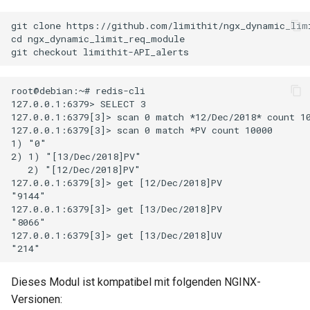
git clone https://github.com/limithit/ngx_dynamic_limi
mail
cd ngx_dynamic_limit_req_module

maxminddb
root@debian:~# redis-cli 

memcached
127.0.0.1:6379> SELECT 3

127.0.0.1:6379[3]> scan 0 match *12/Dec/2018* count 10
127.0.0.1:6379[3]> scan 0 match *PV count 10000

mlcache
1) "0"

2) 1) "[13/Dec/2018]PV"

multiplexer
   2) "[12/Dec/2018]PV"

127.0.0.1:6379[3]> get [12/Dec/2018]PV

"9144"

murmurhash2
127.0.0.1:6379[3]> get [13/Dec/2018]PV

"8066"

mysql
127.0.0.1:6379[3]> get [13/Dec/2018]UV

nettle
Dieses Modul ist kompatibel mit folgenden NGINX-
Versionen:
newrelic