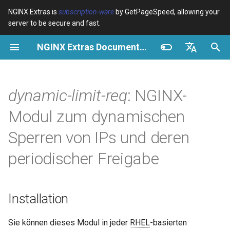
NGINX Extras is
subscription-ware
by GetPageSpeed, allowing your
server to be secure and fast.
S
NGINX Extras Documentation
u
Überblick
Überblick
Überblick
Installation
Überblick
Caching
NGINX Stable vs Mainline -
$bot_category
auto_reload
VPS/Dedicated - Proxy
Brotli Compression
Country Blocking with Geo
c
English
Welchen Branch soll man auf
Cache
h
Español
dynamic-limit-req
: NGINX-
RHEL/CentOS wählen
Variables
Directives
Einführung
acme
Leistung
$bot_name
geoip2
VPS/Dedicated - FastCGI
e
Português (Brasil)
Modul zum dynamischen
NGINX-MOD - Verbesserte
Cache
Examples
Examples
Prinzip
ada
Sicherheit
$bot_producer
geoip2_proxy
w
Deutsch
NGINX mit HTTP/3, HPACK &
Sperren von IPs und deren
Gesundheitsprüfungen für
cPanel EA4 - Proxy Cache
Troubleshooting
Troubleshooting
Über
auto-ssl
$browser_engine
geoip2_proxy_recursive
i
Français
periodischer Freigabe
RHEL
r
Русский
Related
Related
Spenden
aws-auth
$browser_family
Tengine Webserver -
d
中文
Installation auf RHEL, CentOS
aws-sdk
Alipay:
$browser_name
Installation
i
& Rocky Linux
n
Erweiterung
balancer
$browser_version
Sie können dieses Modul in jeder
RHEL
-basierten