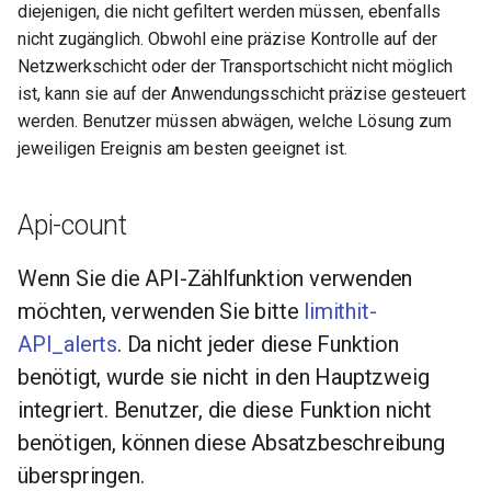
libcjson
diejenigen, die nicht gefiltert werden müssen, ebenfalls
nicht zugänglich. Obwohl eine präzise Kontrolle auf der
libr3
Netzwerkschicht oder der Transportschicht nicht möglich
ist, kann sie auf der Anwendungsschicht präzise gesteuert
limit-rate
werden. Benutzer müssen abwägen, welche Lösung zum
jeweiligen Ereignis am besten geeignet ist.
limit-traffic
lmdb
Api-count
locations
Wenn Sie die API-Zählfunktion verwenden
möchten, verwenden Sie bitte
limithit-
lock
API_alerts
. Da nicht jeder diese Funktion
benötigt, wurde sie nicht in den Hauptzweig
logger-socket
integriert. Benutzer, die diese Funktion nicht
lrucache
benötigen, können diese Absatzbeschreibung
überspringen.
macaroons