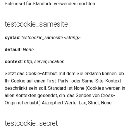
Schlüssel für Standorte verwenden möchten.
mail
testcookie_samesite
maxminddb
syntax:
testcookie_samesite <string>
memcached
default:
None
mlcache
context:
http, server, location
multiplexer
Setzt das Cookie-Attribut, mit dem Sie erklären können, ob
Ihr Cookie auf einen First-Party- oder Same-Site-Kontext
murmurhash2
beschränkt sein soll. Standard ist None (Cookies werden in
allen Kontexten gesendet, d.h. das Senden von Cross-
mysql
Origin ist erlaubt.) Akzeptiert Werte: Lax, Strict, None.
nettle
testcookie_secret
newrelic