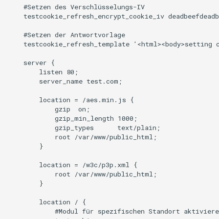
    #Setzen des Verschlüsselungs-IV

    testcookie_refresh_encrypt_cookie_iv deadbeefdeadb
    #Setzen der Antwortvorlage

    testcookie_refresh_template '<html><body>setting 
    server {

        listen 80;

        server_name test.com;

        location = /aes.min.js {

            gzip  on;

            gzip_min_length 1000;

            gzip_types      text/plain;

            root /var/www/public_html;

        }

        location = /w3c/p3p.xml {

            root /var/www/public_html;

        }

        location / {

            #Modul für spezifischen Standort aktiviere