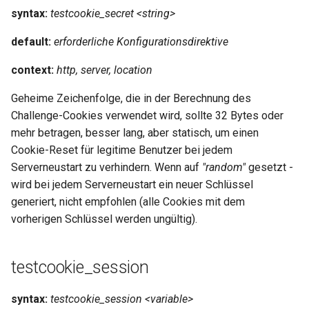
syntax:
testcookie_secret <string>
nsq
default:
erforderliche Konfigurationsdirektive
ntlm
context:
http, server, location
openidc
Geheime Zeichenfolge, die in der Berechnung des
Challenge-Cookies verwendet wird, sollte 32 Bytes oder
openssl
mehr betragen, besser lang, aber statisch, um einen
Cookie-Reset für legitime Benutzer bei jedem
perf
Serverneustart zu verhindern. Wenn auf
"random"
gesetzt -
wird bei jedem Serverneustart ein neuer Schlüssel
prettycjson
generiert, nicht empfohlen (alle Cookies mit dem
vorherigen Schlüssel werden ungültig).
pubsub
qless-web
testcookie_session
qless
syntax:
testcookie_session <variable>