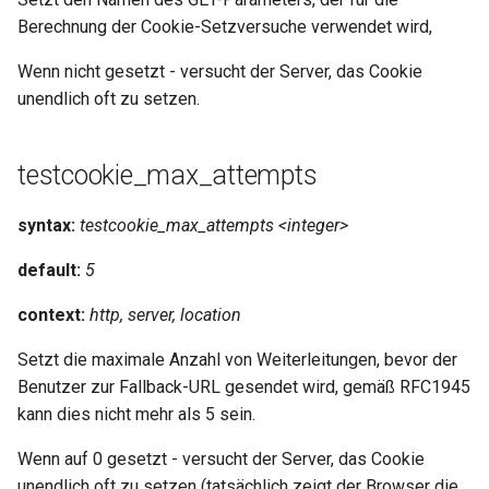
requests
Berechnung der Cookie-Setzversuche verwendet wird,
Wenn nicht gesetzt - versucht der Server, das Cookie
riak
unendlich oft zu setzen.
router
testcookie_max_attempts
rsa
syntax:
testcookie_max_attempts <integer>
scrypt
default:
5
session
context:
http, server, location
shell
Setzt die maximale Anzahl von Weiterleitungen, bevor der
Benutzer zur Fallback-URL gesendet wird, gemäß RFC1945
signal
kann dies nicht mehr als 5 sein.
smtp
Wenn auf 0 gesetzt - versucht der Server, das Cookie
unendlich oft zu setzen (tatsächlich zeigt der Browser die