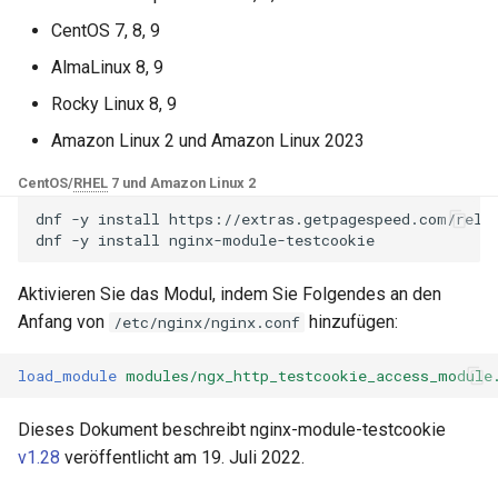
NGINX-Module für das Plesk-
i
Control-Panel - RPM-Pakete
CentOS 7, 8, 9
testcookie_samesite
base-encoding
$device_brand
t
AlmaLinux 8, 9
cPanel EA4 NGINX-Module -
testcookie_secret
cache
$device_json
i
Rocky Linux 8, 9
Verwandle ea-nginx in eine
a
Leistungs- und
Amazon Linux 2 und Amazon Linux 2023
testcookie_session
checkups
$device_model
Sicherheitsmacht
l
CentOS/
RHEL
7 und Amazon Linux 2
testcookie_arg
consul-event
$device_type
i
NGINX HTTP/3 QUIC
dnf
-y
install
https://extras.getpagespeed.com/relea
dnf
-y
install
Unterstützung - RPM-Pakete
testcookie_max_attempts
consul
$is_ai_crawler
s
für RHEL & CentOS
Aktivieren Sie das Modul, indem Sie Folgendes an den
i
testcookie_p3p
cookie
$is_bot
Anfang von
hinzufügen:
/etc/nginx/nginx.conf
Angie Web Server -
e
Installation auf RHEL, CentOS,
testcookie_fallback
core
$is_console
load_module
modules/ngx_http_testcookie_access_module
r
Rocky Linux & AlmaLinux
testcookie_whitelist
cors
$is_desktop
t
Dieses Dokument beschreibt nginx-module-testcookie
v1.28
veröffentlicht am 19. Juli 2022.
testcookie_pass
counter
$is_mobile