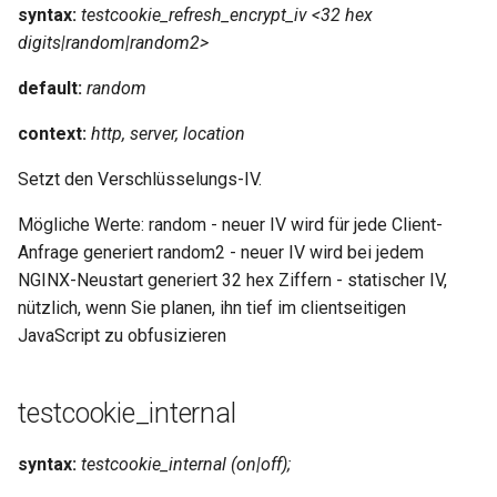
syntax:
testcookie_refresh_encrypt_iv <32 hex
digits|random|random2>
default:
random
context:
http, server, location
Setzt den Verschlüsselungs-IV.
Mögliche Werte: random - neuer IV wird für jede Client-
Anfrage generiert random2 - neuer IV wird bei jedem
NGINX-Neustart generiert 32 hex Ziffern - statischer IV,
nützlich, wenn Sie planen, ihn tief im clientseitigen
JavaScript zu obfusizieren
testcookie_internal
syntax:
testcookie_internal (on|off);