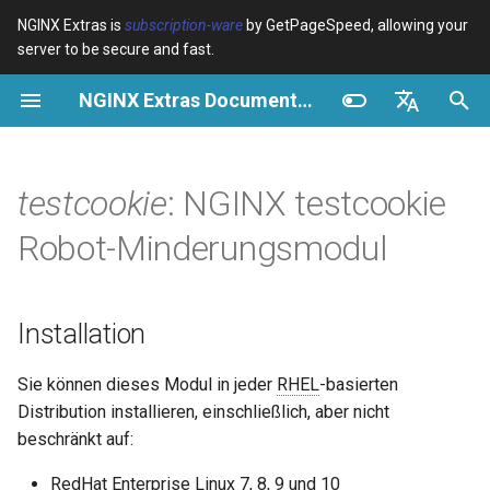
NGINX Extras is
subscription-ware
by GetPageSpeed, allowing your
server to be secure and fast.
S
NGINX Extras Documentation
u
Überblick
Überblick
Überblick
Installation
Überblick
Caching
NGINX Stable vs Mainline -
$bot_category
auto_reload
VPS/Dedicated - Proxy
Brotli Compression
Country Blocking with Geo
c
English
Welchen Branch soll man auf
Cache
h
Español
testcookie
: NGINX testcookie
RHEL/CentOS wählen
Variables
Directives
Direktiven
acme
Leistung
$bot_name
geoip2
VPS/Dedicated - FastCGI
e
Português (Brasil)
Robot-Minderungsmodul
NGINX-MOD - Verbesserte
Cache
Examples
Examples
testcookie
ada
Sicherheit
$bot_producer
geoip2_proxy
w
Deutsch
NGINX mit HTTP/3, HPACK &
Gesundheitsprüfungen für
cPanel EA4 - Proxy Cache
Troubleshooting
Troubleshooting
testcookie_name
auto-ssl
$browser_engine
geoip2_proxy_recursive
i
Français
Installation
RHEL
r
Русский
Related
Related
testcookie_domain
aws-auth
$browser_family
Sie können dieses Modul in jeder
RHEL
-basierten
Tengine Webserver -
d
中文
Distribution installieren, einschließlich, aber nicht
Installation auf RHEL, CentOS
testcookie_expires
aws-sdk
$browser_name
i
& Rocky Linux
beschränkt auf:
n
testcookie_path
balancer
$browser_version
RedHat Enterprise Linux 7, 8, 9 und 10