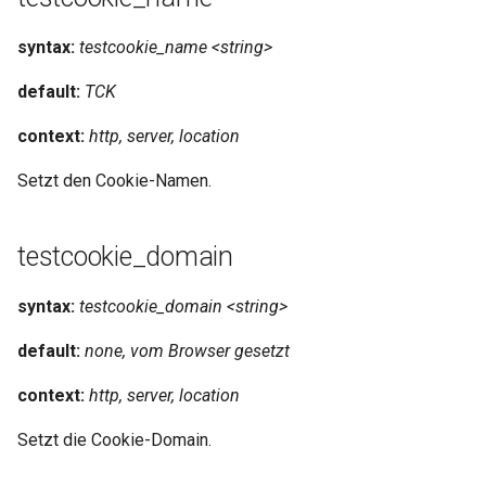
injection
syntax:
testcookie_name <string>
iputils
default:
TCK
jit-uuid
context:
http, server, location
jq
Setzt den Cookie-Namen.
jsonrpc-batch
testcookie_domain
jump-consistent-hash
syntax:
testcookie_domain <string>
jwt-verification
default:
none, vom Browser gesetzt
jwt
context:
http, server, location
kafka
Setzt die Cookie-Domain.