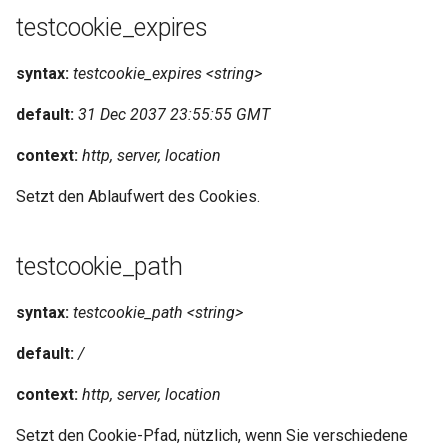
libcjson
testcookie_expires
libr3
syntax:
testcookie_expires <string>
limit-rate
default:
31 Dec 2037 23:55:55 GMT
limit-traffic
context:
http, server, location
Setzt den Ablaufwert des Cookies.
lmdb
locations
testcookie_path
lock
syntax:
testcookie_path <string>
logger-socket
default:
/
lrucache
context:
http, server, location
Setzt den Cookie-Pfad, nützlich, wenn Sie verschiedene
macaroons