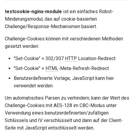
ctxdump
testcookie_redirect_via_refresh
$is_tablet
testcookie-nginx-module
ist ein einfaches Robot-
Minderungsmodul, das auf cookie-basierten
testcookie_refresh_template
dns-server
$is_tv
Challenge/Response-Mechanismen basiert.
testcookie_refresh_status
dns
$is_wearable
Challenge-Cookies können mit verschiedenen Methoden
gesetzt werden:
testcookie_deny_keepalive
etcd
$os_family
"Set-Cookie" + 302/307
HTTP
Location-Redirect
testcookie_get_only
exec
$os_name
"Set-Cookie" +
HTML
-Meta-Refresh-Redirect
Benutzerdefinierte Vorlage, JavaScript kann hier
testcookie_https_location
feishu-auth
$os_version
verwendet werden.
fileinfo
testcookie_refresh_encrypt_cookie
Um automatisches Parsen zu verhindern, kann der Wert des
Challenge-Cookies mit AES-128 im CBC-Modus unter
ftpclient
testcookie_refresh_encrypt_cookie_key
Verwendung eines benutzerdefinierten/zufälligen
Schlüssels und IV verschlüsselt und dann auf der Client-
global-throttle
testcookie_refresh_encrypt_iv
Seite mit JavaScript entschlüsselt werden.