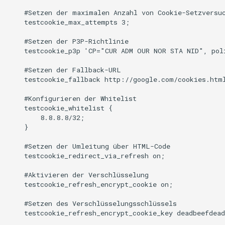
    #Setzen der maximalen Anzahl von Cookie-Setzversuc
    testcookie_max_attempts 3;

    #Setzen der P3P-Richtlinie

    testcookie_p3p 'CP="CUR ADM OUR NOR STA NID", poli
    #Setzen der Fallback-URL

    testcookie_fallback http://google.com/cookies.html
    #Konfigurieren der Whitelist

    testcookie_whitelist {

        8.8.8.8/32;

    }

    #Setzen der Umleitung über HTML-Code

    testcookie_redirect_via_refresh on;

    #Aktivieren der Verschlüsselung

    testcookie_refresh_encrypt_cookie on;

    #Setzen des Verschlüsselungsschlüssels

    testcookie_refresh_encrypt_cookie_key deadbeefdead