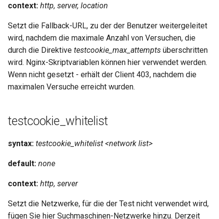
test
context:
http, server, location
Setzt die Fallback-URL, zu der der Benutzer weitergeleitet
timer
wird, nachdem die maximale Anzahl von Versuchen, die
durch die Direktive
testcookie_max_attempts
überschritten
tlc
wird. Nginx-Skriptvariablen können hier verwendet werden.
Wenn nicht gesetzt - erhält der Client 403, nachdem die
tsort
maximalen Versuche erreicht wurden.
txid
testcookie_whitelist
upload
syntax:
testcookie_whitelist <network list>
upstream-healthcheck
default:
none
upstream
context:
http, server
uuid
Setzt die Netzwerke, für die der Test nicht verwendet wird,
fügen Sie hier Suchmaschinen-Netzwerke hinzu. Derzeit