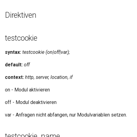
testcookie_internal
healthcheck
Direktiven
testcookie_httponly_flag
hmac
testcookie_secure_flag
hoedown
testcookie
testcookie_port_in_redirect
http
syntax:
testcookie (on|off|var);
default:
off
Beispielkonfiguration
http2
context:
http, server, location, if
Test-Suite
httpipe
on - Modul aktivieren
Quellen
hyperscan
off - Modul deaktivieren
GitHub
influx
var - Anfragen nicht abfangen, nur Modulvariablen setzen.
ini
testcookie_name