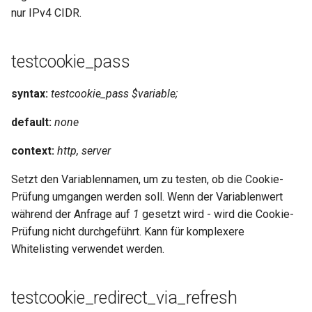
validation
nur IPv4 CIDR.
vhost
testcookie_pass
waf
syntax:
testcookie_pass $variable;
weauth
default:
none
websocket-proxy
context:
http, server
websocket
Setzt den Variablennamen, um zu testen, ob die Cookie-
Prüfung umgangen werden soll. Wenn der Variablenwert
woothee
während der Anfrage auf
1
gesetzt wird - wird die Cookie-
Prüfung nicht durchgeführt. Kann für komplexere
worker-events
Whitelisting verwendet werden.
xxhash
testcookie_redirect_via_refresh