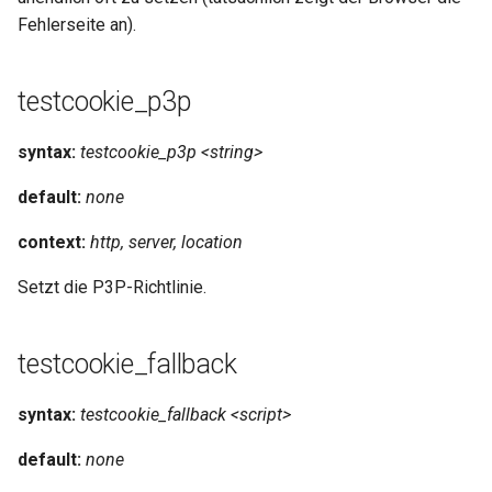
snappy
Fehlerseite an).
sniproxy
testcookie_p3p
socket
syntax:
testcookie_p3p <string>
stats
default:
none
string
context:
http, server, location
t1k
Setzt die P3P-Richtlinie.
tags
testcookie_fallback
tarantool
syntax:
testcookie_fallback <script>
template
default:
none