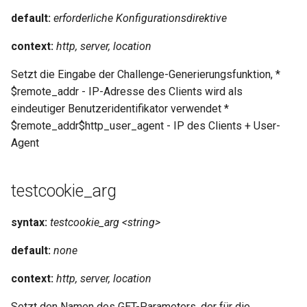
default:
erforderliche Konfigurationsdirektive
rabbitmqstomp
context:
http, server, location
rack
Setzt die Eingabe der Challenge-Generierungsfunktion, *
radixtree
$remote_addr - IP-Adresse des Clients wird als
eindeutiger Benutzeridentifikator verwendet *
redis-connector
$remote_addr$http_user_agent - IP des Clients + User-
Agent
redis-ratelimit
testcookie_arg
redis-util
redis
syntax:
testcookie_arg <string>
default:
none
repl
context:
http, server, location
reqargs
Setzt den Namen des GET-Parameters, der für die