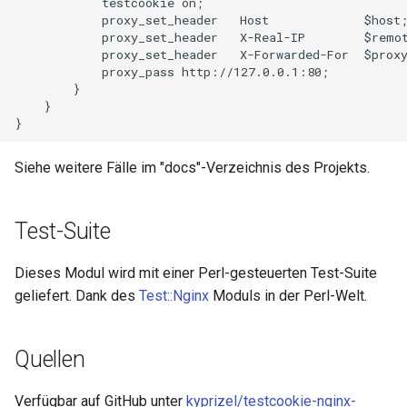
            testcookie on;

            proxy_set_header   Host             $host;
            proxy_set_header   X-Real-IP        $remot
            proxy_set_header   X-Forwarded-For  $proxy
            proxy_pass http://127.0.0.1:80;

        }

    }

Siehe weitere Fälle im "docs"-Verzeichnis des Projekts.
Test-Suite
Dieses Modul wird mit einer Perl-gesteuerten Test-Suite
geliefert. Dank des
Test::Nginx
Moduls in der Perl-Welt.
Quellen
Verfügbar auf GitHub unter
kyprizel/testcookie-nginx-