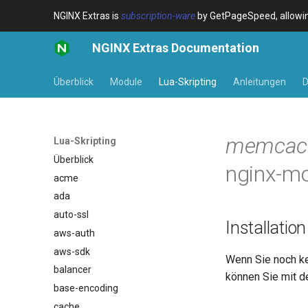
NGINX Extras is
subscription-ware
by GetPageSpeed, allowing
NGINX Extras Documentation
Überblick
Module
Lua-Skripting
Anleitungen
D
memcac
Lua-Skripting
Überblick
nginx-mo
acme
ada
auto-ssl
Installation
aws-auth
aws-sdk
Wenn Sie noch k
balancer
können Sie mit de
base-encoding
cache