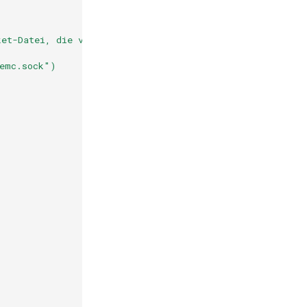
ket-Datei, die von einem
memc.sock")