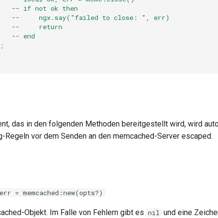
   -- if not ok then
    --     ngx.say("failed to close: ", err)
   --     return
   -- end
;
nt, das in den folgenden Methoden bereitgestellt wird, wird au
g-Regeln vor dem Senden an den memcached-Server escaped.
err = memcached:new(opts?)
cached-Objekt. Im Falle von Fehlern gibt es
und eine Zeiche
nil