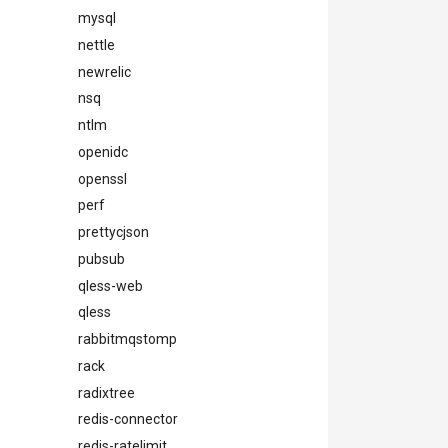
mysql
            
nettle
             
            
newrelic
             
nsq
             
ntlm
             
openidc
            
openssl
             
             
perf
prettycjson
            
pubsub
            
qless-web
            
            
qless
             
rabbitmqstomp
            
rack
             
             
radixtree
redis-connector
            
            
redis-ratelimit