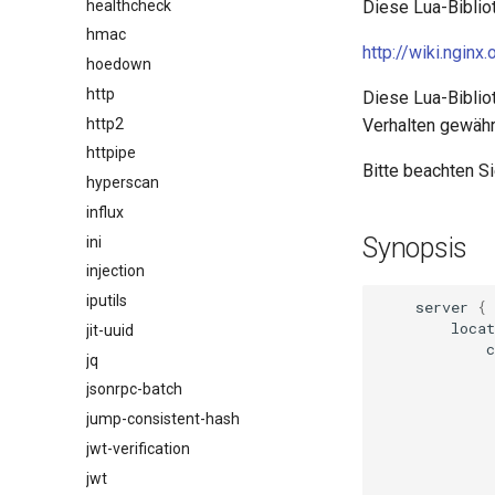
healthcheck
Diese Lua-Biblio
hmac
http://wiki.ngin
hoedown
http
Diese Lua-Biblio
http2
Verhalten gewährl
httpipe
Bitte beachten S
hyperscan
influx
Synopsis
ini
injection
iputils
server
{
locat
jit-uuid
c
jq
            
jsonrpc-batch
            
            
jump-consistent-hash
            
jwt-verification
             
             
jwt