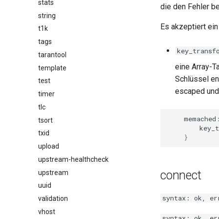
stats
die den Fehler be
string
Es akzeptiert ei
t1k
tags
key_transf
tarantool
eine Array-
template
Schlüssel e
test
escaped und
timer
tlc
memached
tsort
key_
txid
}
upload
upstream-healthcheck
connect
upstream
uuid
syntax: ok, er
validation
vhost
syntax: ok, er