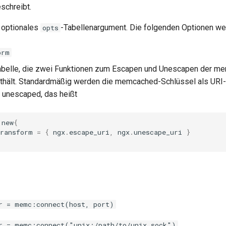
schreibt.
n optionales
-Tabellenargument. Die folgenden Optionen wer
opts
orm
Tabelle, die zwei Funktionen zum Escapen und Unescapen der m
nthält. Standardmäßig werden die memcached-Schlüssel als UR
 unescaped, das heißt
:
new
{
transform
=
{
ngx
.
escape_uri
,
ngx
.
unescape_uri
}
r = memc:connect(host, port)
r = memc:connect("unix:/path/to/unix.sock")