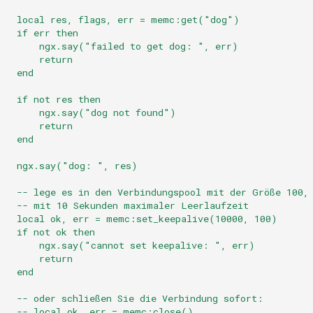
    local res, flags, err = memc:get("dog")
   if err then
        ngx.say("failed to get dog: ", err)
       return
   end
   if not res then
        ngx.say("dog not found")
       return
   end
    ngx.say("dog: ", res)
    -- lege es in den Verbindungspool mit der Größe 100,
    -- mit 10 Sekunden maximaler Leerlaufzeit
    local ok, err = memc:set_keepalive(10000, 100)
   if not ok then
        ngx.say("cannot set keepalive: ", err)
       return
   end
    -- oder schließen Sie die Verbindung sofort:
    -- local ok, err = memc:close()