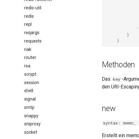
             
redis-util
            
redis
             
             
repl
            '
reqargs
}
}
requests
riak
router
Methoden
rsa
scrypt
Das
-Argume
key
session
den URI-Escapin
shell
signal
new
smtp
snappy
syntax: memc, 
sniproxy
socket
Erstellt ein mem