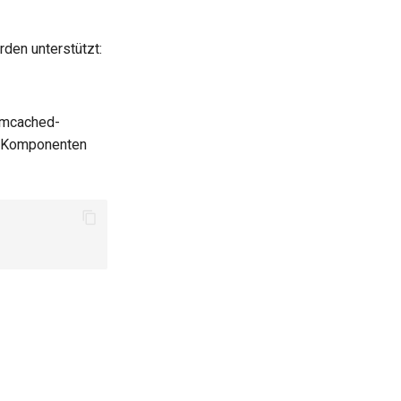
den unterstützt:
emcached-
I-Komponenten