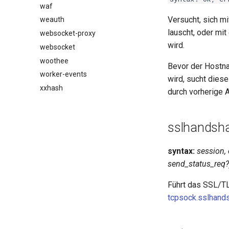
waf
Versucht, sich 
weauth
lauscht, oder mi
websocket-proxy
wird.
websocket
woothee
Bevor der Hostna
worker-events
wird, sucht dies
xxhash
durch vorherige 
sslhandsh
syntax:
session,
send_status_req?
Führt das SSL/TL
tcpsock.sslhand