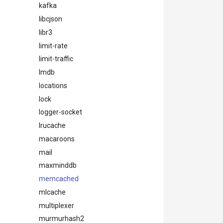
kafka
            
libcjson
            
libr3
            
limit-rate
            
limit-traffic
            
lmdb
             
            
locations
             
lock
             
logger-socket
            
lrucache
             
macaroons
            
             
mail
             
maxminddb
memcached
            
             
mlcache
            
multiplexer
             
             
murmurhash2