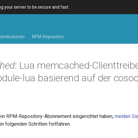
 your server to be secure and fast.
istributionen
RPM-Repository
hed
: Lua memcached-Clienttreibe
dule-lua basierend auf der cosoc
ein RPM-Repository-Abonnement eingerichtet haben,
melden Sie
n folgenden Schritten fortfahren.