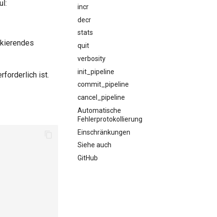
l:
incr
decr
stats
ckierendes
quit
verbosity
init_pipeline
rforderlich ist.
commit_pipeline
cancel_pipeline
Automatische
Fehlerprotokollierung
Einschränkungen
Siehe auch
GitHub