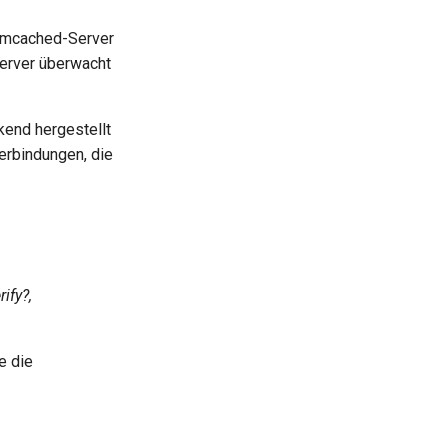
memcached-Server
Server überwacht
end hergestellt
erbindungen, die
ify?,
e die