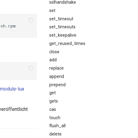
sslhandshake
set
set_timeout
ch.rpm

set_timeouts
set_keepalive
get_reused_times
close
add
replace
append
prepend
-module-lua
get
gets
veröffentlicht
cas
touch
flush_all
delete