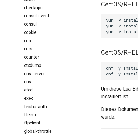
CentOS/
RHE
checkups
consul-event
yum
-y
insta
consul
yum
-y
insta
yum
-y
insta
cookie
core
cors
CentOS/
RHE
counter
ctxdump
dnf
-y
instal
dns-server
dnf
-y
instal
dns
Um diese Lua-Bib
etcd
installiert ist.
exec
feishu-auth
Dieses Dokument
fileinfo
wurde.
ftpclient
global-throttle