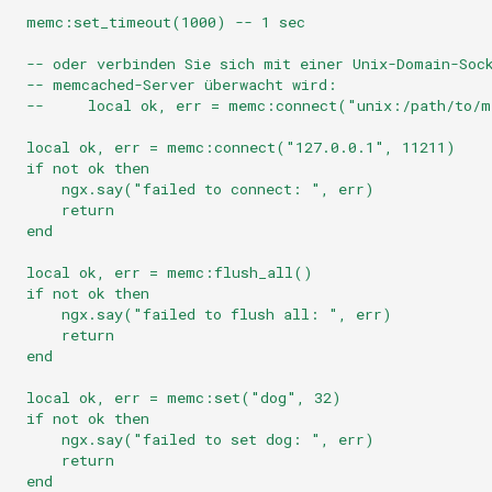
    memc:set_timeout(1000) -- 1 sec
    -- oder verbinden Sie sich mit einer Unix-Domain-Soc
    -- memcached-Server überwacht wird:
    --     local ok, err = memc:connect("unix:/path/to/
    local ok, err = memc:connect("127.0.0.1", 11211)
   if not ok then
        ngx.say("failed to connect: ", err)
       return
   end
    local ok, err = memc:flush_all()
   if not ok then
        ngx.say("failed to flush all: ", err)
       return
   end
    local ok, err = memc:set("dog", 32)
   if not ok then
        ngx.say("failed to set dog: ", err)
       return
   end