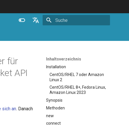
Suche wird initialisiert
English
Español
Português (Brasil)
r für
Inhaltsverzeichnis
Deutsch
Installation
ket API
CentOS/RHEL 7 oder Amazon
Français
Linux 2
Русский
CentOS/RHEL 8+, Fedora Linux,
Amazon Linux 2023
中文
Synopsis
Methoden
 sich an
. Danach
new
connect