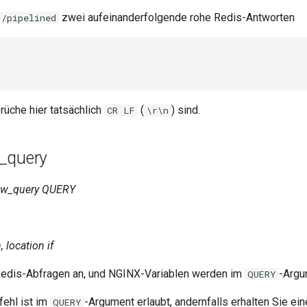
zwei aufeinanderfolgende rohe Redis-Antworten
 /pipelined
üche hier tatsächlich
(
) sind.
CR LF
\r\n
_query
aw_query QUERY
, location if
Redis-Abfragen an, und NGINX-Variablen werden im
-Argu
QUERY
ehl ist im
-Argument erlaubt, andernfalls erhalten Sie ei
QUERY