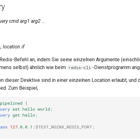
ry
ery cmd arg1 arg2 ...
, location if
Redis-Befehl an, indem Sie seine einzelnen Argumente (einschli
mens selbst) ähnlich wie beim
-Dienstprogramm ang
redis-cli
 dieser Direktive sind in einer einzelnen Location erlaubt, und
ed. Zum Beispiel,
pipelined
{
uery
set
hello
world
;
uery
get
hello
;
ass
127
.0.0.1:
$TEST_NGINX_REDIS_PORT
;