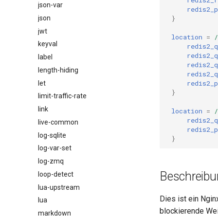
json-var
redis2_p
}
json
jwt
location
=
/
keyval
redis2_q
redis2_q
label
redis2_q
length-hiding
redis2_q
redis2_p
let
}
limit-traffic-rate
link
location
=
/
redis2_q
live-common
redis2_p
log-sqlite
}
log-var-set
log-zmq
Beschreibu
loop-detect
lua-upstream
Dies ist ein Ngi
lua
blockierende Wei
markdown