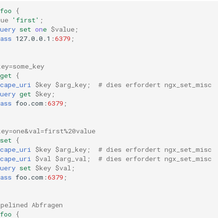
foo
{
lue
'first'
;
uery
set
on
e
$value
;
ass
127.0.0.1
:
6379
;
key=some_key
get
{
cape_uri
$key
$arg_key
;
# dies erfordert ngx_set_misc
uery
get
$key
;
ass
foo.com
:
6379
;
key=one&val=first%20value
set
{
cape_uri
$key
$arg_key
;
# dies erfordert ngx_set_misc
cape_uri
$val
$arg_val
;
# dies erfordert ngx_set_misc
uery
set
$key
$val
;
ass
foo.com
:
6379
;
ipelined Abfragen
foo
{