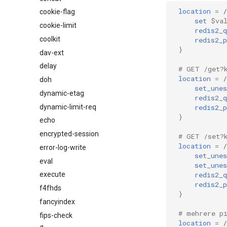
location
=
/
cookie-flag
set
$va
cookie-limit
redis2_q
coolkit
redis2_p
}
dav-ext
delay
# GET /get?
location
=
/
doh
set_unes
dynamic-etag
redis2_q
dynamic-limit-req
redis2_p
}
echo
encrypted-session
# GET /set?
location
=
/
error-log-write
set_unes
eval
set_unes
redis2_q
execute
redis2_p
f4fhds
}
fancyindex
# mehrere p
fips-check
location
=
/