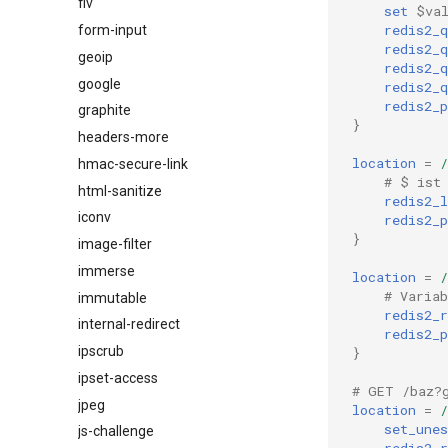
flv
set
$va
redis2_q
form-input
redis2_q
geoip
redis2_q
google
redis2_q
redis2_p
graphite
}
headers-more
location
=
/
hmac-secure-link
# $ ist
html-sanitize
redis2_l
iconv
redis2_p
}
image-filter
immerse
location
=
/
# Varia
immutable
redis2_r
internal-redirect
redis2_p
ipscrub
}
ipset-access
# GET /baz?
jpeg
location
=
/
set_unes
js-challenge
redis2_r