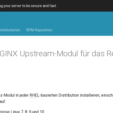
 your server to be secure and fast.
istributionen
RPM-Repository
NGINX Upstream-Modul für das Re
l
s Modul in jeder
RHEL
-basierten Distribution installieren, einsch
auf:
prise Linux 7, 8, 9 und 10