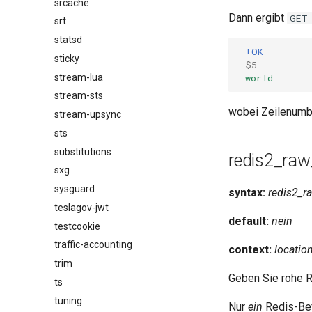
srcache
Dann ergibt
GET
srt
statsd
+OK
sticky
$5
stream-lua
world
stream-sts
wobei Zeilenumbr
stream-upsync
sts
substitutions
redis2_raw
sxg
sysguard
syntax:
redis2_r
teslagov-jwt
default:
nein
testcookie
traffic-accounting
context:
location
trim
Geben Sie rohe 
ts
tuning
Nur
ein
Redis-Bef