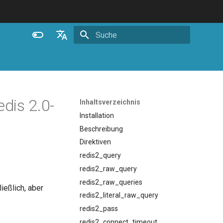
Suche wird initialisiert
English
Español
Português (Brasil)
dis 2.0-
Inhaltsverzeichnis
Deutsch
Installation
Beschreibung
Français
Direktiven
Русский
redis2_query
中文
redis2_raw_query
redis2_raw_queries
ließlich, aber
redis2_literal_raw_query
redis2_pass
redis2_connect_timeout