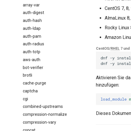
array-var
$browser_name
CentOS 7, 8,
auth-digest
$browser_version
AlmaLinux 8,
auth-hash
$device_brand
Rocky Linux 
auth-ldap
$device_json
auth-pam
$device_model
Amazon Linu
auth-radius
$device_type
CentOS/
RHEL
7 und
auth-totp
$is_ai_crawler
dnf
-y
instal
aws-auth
$is_bot
dnf
-y
instal
bot-verifier
$is_console
brotli
$is_desktop
Aktivieren Sie d
cache-purge
$is_mobile
hinzufügen:
captcha
$is_tablet
cgi
$is_tv
load_module
combined-upstreams
$is_wearable
Dieses Dokument
compression-normalize
$os_family
compression-vary
$os_name
concat
$os_version