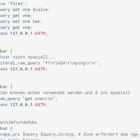
lue
'first'
;
uery
set
on
e
$value
;
uery
get
on
e
;
uery
set
on
e
two
;
uery
get
on
e
;
ass
127.0.0.1
:
6379
;
bar
{
 hier nicht speziell...
iteral_raw_query
'*1\r\n
$4\r\nping\r\n'
;
ass
127.0.0.1
:
6379
;
bar
{
blen können unten verwendet werden und $ ist speziell
aw_query
'get
on
e\r\n'
;
ass
127.0.0.1
:
6379
;
get%20foo%0d%0a
baz
{
cape_uri
$query
$query_string
;
# dies erfordert das ngx
aw_query
$query
;