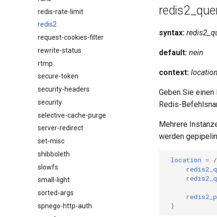
redis2_que
redis-rate-limit
redis2
syntax:
redis2_qu
request-cookies-filter
rewrite-status
default:
nein
rtmp
context:
location
secure-token
security-headers
Geben Sie einen 
security
Redis-Befehlsna
selective-cache-purge
Mehrere Instanzen
server-redirect
werden gepipelin
set-misc
shibboleth
location
=
/
slowfs
redis2_q
redis2_q
small-light
sorted-args
redis2_p
}
spnego-http-auth