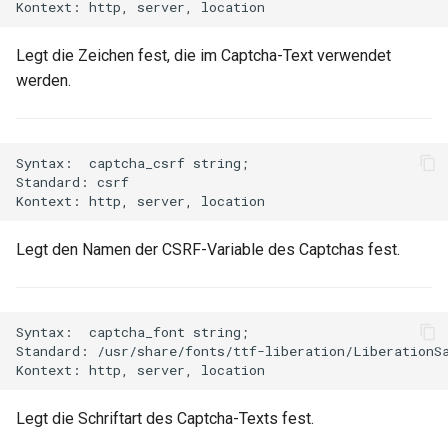
mail
Legt die Zeichen fest, die im Captcha-Text verwendet
werden.
maxminddb
memcached
Syntax:  captcha_csrf string;

Standard: csrf

mlcache
multiplexer
Legt den Namen der CSRF-Variable des Captchas fest.
murmurhash2
Syntax:  captcha_font string;

mysql
Standard: /usr/share/fonts/ttf-liberation/LiberationSa
nettle
Legt die Schriftart des Captcha-Texts fest.
newrelic