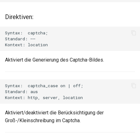
healthcheck
Direktiven:
hmac
Syntax:  captcha;

hoedown
Standard: ——

http
Aktiviert die Generierung des Captcha-Bildes.
http2
httpipe
Syntax:  captcha_case on | off;

Standard: aus

hyperscan
influx
Aktiviert/deaktiviert die Berücksichtigung der
Groß-/Kleinschreibung im Captcha.
ini