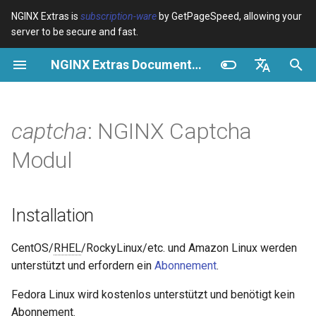
NGINX Extras is
subscription-ware
by GetPageSpeed, allowing your
server to be secure and fast.
S
NGINX Extras Documentation
u
Überblick
Überblick
Überblick
Installation
Überblick
Caching
NGINX Stable vs Mainline -
$bot_category
auto_reload
Module configuration
Domains and origins
Images
Release notes
VPS/Dedicated - Proxy
Brotli Compression
Country Blocking with Geo
c
English
Welchen Branch soll man auf
Cache
h
Español
captcha
: NGINX Captcha
RHEL/CentOS wählen
Variables
Directives
Get started
acme
Leistung
OS-spezifische
$bot_name
geoip2
Configure filters safely
Cache and system setting
CSS
CVE-2012-4001
vollständige Installations-
VPS/Dedicated - FastCGI
e
Português (Brasil)
Modul
NGINX-MOD - Verbesserte
und
Cache
Examples
Examples
Production operations
ada
Sicherheit
$bot_producer
geoip2_proxy
Filter catalogue
Admin pages
JavaScript
CVE-2012-4360
w
Deutsch
NGINX mit HTTP/3, HPACK &
Konfigurationsanleitungen
Gesundheitsprüfungen für
verfügbar:
cPanel EA4 - Proxy Cache
Troubleshooting
Troubleshooting
Filter reference
auto-ssl
$browser_engine
geoip2_proxy_recursive
Optimize for bandwidth
Downstream caching
Caching and networking
CVE-2013-6111
i
Français
Installation
RHEL
r
Русский
Weitere unterstützte
Related
Related
Release and security
aws-auth
$browser_family
Restrict URLs
Console
HTML and markup
Security update, 2013
CentOS/
RHEL
/RockyLinux/etc. und Amazon Linux werden
Tengine Webserver -
Betriebssysteme
d
history
中文
unterstützt und erfordern ein
Abonnement
.
Installation auf RHEL, CentOS
aws-sdk
$browser_name
HTTPS support
Experiments
Analytics and advanced
NGINX security update, 20
i
& Rocky Linux
Beispielkonfiguration:
Fedora Linux wird kostenlos unterstützt und benötigt kein
n
balancer
$browser_version
ModSecurity
Security update, January 2
Abonnement.