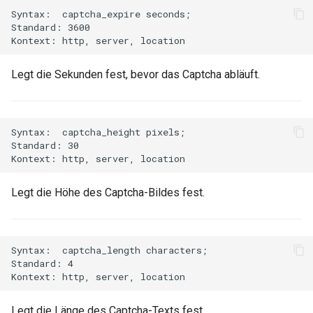
injection
Syntax:  captcha_expire seconds;

Standard: 3600

iputils
Legt die Sekunden fest, bevor das Captcha abläuft.
jit-uuid
jq
Syntax:  captcha_height pixels;

jsonrpc-batch
Standard: 30

jump-consistent-hash
Legt die Höhe des Captcha-Bildes fest.
jwt-verification
jwt
Syntax:  captcha_length characters;

Standard: 4

kafka
Legt die Länge des Captcha-Texts fest.