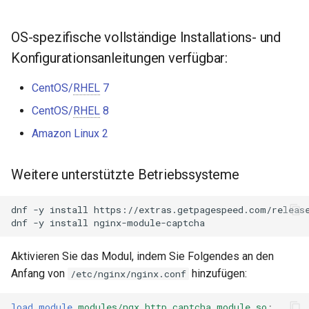
NGINX-Module für das Plesk-
Direktiven:
i
Control-Panel - RPM-Pakete
base-encoding
$device_brand
FAQ and troubleshooting
Security update, March 20
t
OS-spezifische vollständige Installations- und
GitHub
cPanel EA4 NGINX-Module -
cache
$device_json
Konfigurationsanleitungen verfügbar:
i
Verwandle ea-nginx in eine
a
Leistungs- und
CentOS/
RHEL
7
checkups
$device_model
Sicherheitsmacht
l
CentOS/
RHEL
8
consul-event
$device_type
Amazon Linux 2
i
NGINX HTTP/3 QUIC
Unterstützung - RPM-Pakete
consul
$is_ai_crawler
s
für RHEL & CentOS
Weitere unterstützte Betriebssysteme
i
cookie
$is_bot
Angie Web Server -
e
dnf
-y
install
https://extras.getpagespeed.com/release
Installation auf RHEL, CentOS,
dnf
-y
install
core
$is_console
r
Rocky Linux & AlmaLinux
Aktivieren Sie das Modul, indem Sie Folgendes an den
cors
$is_desktop
t
Anfang von
hinzufügen:
/etc/nginx/nginx.conf
counter
$is_mobile
load_module
modules/ngx_http_captcha_module.so
;