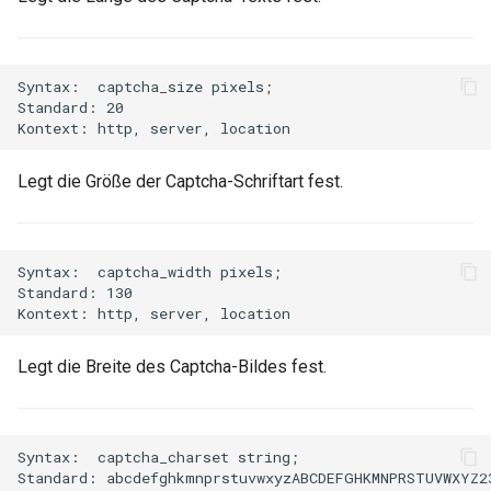
libcjson
libr3
Syntax:  captcha_size pixels;

Standard: 20

limit-rate
limit-traffic
Legt die Größe der Captcha-Schriftart fest.
lmdb
locations
Syntax:  captcha_width pixels;

Standard: 130

lock
Legt die Breite des Captcha-Bildes fest.
logger-socket
lrucache
Syntax:  captcha_charset string;

Standard: abcdefghkmnprstuvwxyzABCDEFGHKMNPRSTUVWXYZ23
macaroons