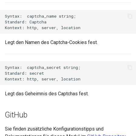
nsq
Syntax:  captcha_name string;

Standard: Captcha

ntlm
openidc
Legt den Namen des Captcha-Cookies fest.
openssl
Syntax:  captcha_secret string;

perf
Standard: secret

prettycjson
Legt das Geheimnis des Captchas fest.
pubsub
GitHub
qless-web
Sie finden zusätzliche Konfigurationstipps und
qless