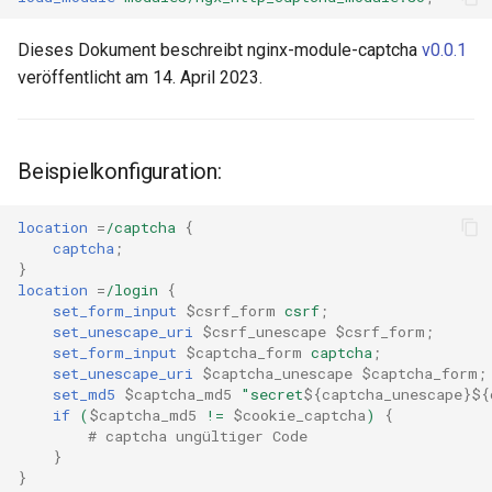
ctxdump
$is_tablet
Dieses Dokument beschreibt nginx-module-captcha
v0.0.1
veröffentlicht am 14. April 2023.
dns-server
$is_tv
dns
$is_wearable
Beispielkonfiguration:
etcd
$os_family
location
=
/captcha
{
exec
$os_name
captcha
;
}
location
=
/login
{
feishu-auth
$os_version
set_form_input
$csrf_form
csrf
;
set_unescape_uri
$csrf_unescape
$csrf_form
;
fileinfo
set_form_input
$captcha_form
captcha
;
set_unescape_uri
$captcha_unescape
$captcha_form
;
set_md5
$captcha_md5
"secret
${captcha_unescape}${
ftpclient
if
(
$captcha_md5
!=
$cookie_captcha
)
{
# captcha ungültiger Code
global-throttle
}
}