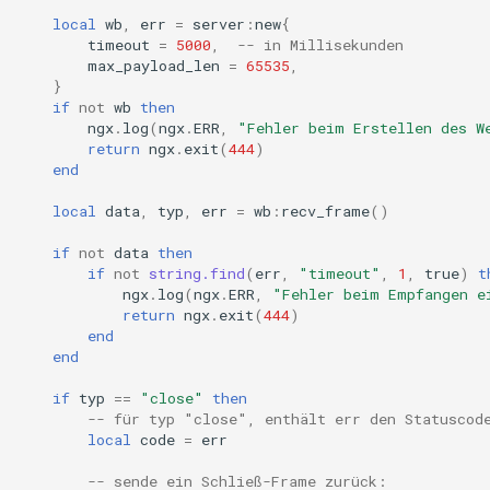
client:send_binary
concat
local
wb
,
err
=
server
:
new
{
timeout
=
5000
,
-- in Millisekunden
max_payload_len
=
65535
,
client:send_ping
cookie-flag
}
if
not
wb
then
client:send_pong
cookie-limit
ngx
.
log
(
ngx
.
ERR
,
"Fehler beim Erstellen des W
return
ngx
.
exit
(
444
)
end
client:send_close
coolkit
local
data
,
typ
,
err
=
wb
:
recv_frame
()
client:send_frame
dav-ext
if
not
data
then
if
not
string.find
(
err
,
"timeout"
,
1
,
true
)
t
client:recv_frame
delay
ngx
.
log
(
ngx
.
ERR
,
"Fehler beim Empfangen e
return
ngx
.
exit
(
444
)
end
resty.websocket.protocol
doh
end
Methoden
dynamic-etag
if
typ
==
"close"
then
-- für typ "close", enthält err den Statuscod
local
code
=
err
protocol.recv_frame
dynamic-limit-req
-- sende ein Schließ-Frame zurück: