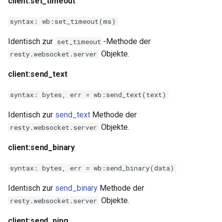
client:set_timeout
syntax: wb:set_timeout(ms)
Identisch zur
-Methode der
set_timeout
Objekte.
resty.websocket.server
client:send_text
syntax: bytes, err = wb:send_text(text)
Identisch zur
send_text
Methode der
Objekte.
resty.websocket.server
client:send_binary
syntax: bytes, err = wb:send_binary(data)
Identisch zur
send_binary
Methode der
Objekte.
resty.websocket.server
client:send_ping