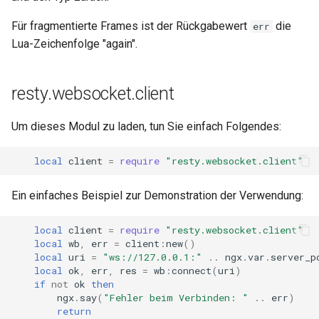
var
Für fragmentierte Frames ist der Rückgabewert
die
err
Lua-Zeichenfolge "again".
vod
resty.websocket.client
vts
waf
Um dieses Modul zu laden, tun Sie einfach Folgendes:
local
client
=
require
"resty.websocket.client"
wasm-wasmtime
Ein einfaches Beispiel zur Demonstration der Verwendung:
webp
local
client
=
require
"resty.websocket.client"
xslt
local
wb
,
err
=
client
:
new
()
local
uri
=
"ws://127.0.0.1:"
..
ngx
.
var
.
server_p
xss
local
ok
,
err
,
res
=
wb
:
connect
(
uri
)
if
not
ok
then
ngx
.
say
(
"Fehler beim Verbinden: "
..
err
)
zip
return