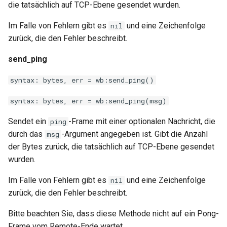
die tatsächlich auf TCP-Ebene gesendet wurden.
proxy-connect
Im Falle von Fehlern gibt es
und eine Zeichenfolge
nil
pta
zurück, die den Fehler beschreibt.
push-stream
send_ping
syntax: bytes, err = wb:send_ping()
rdns
syntax: bytes, err = wb:send_ping(msg)
redis-rate-limit
Sendet ein
-Frame mit einer optionalen Nachricht, die
ping
redis2
durch das
-Argument angegeben ist. Gibt die Anzahl
msg
der Bytes zurück, die tatsächlich auf TCP-Ebene gesendet
request-cookies-filter
wurden.
Im Falle von Fehlern gibt es
und eine Zeichenfolge
nil
rewrite-status
zurück, die den Fehler beschreibt.
rtmp
Bitte beachten Sie, dass diese Methode nicht auf ein Pong-
Frame vom Remote-Ende wartet.