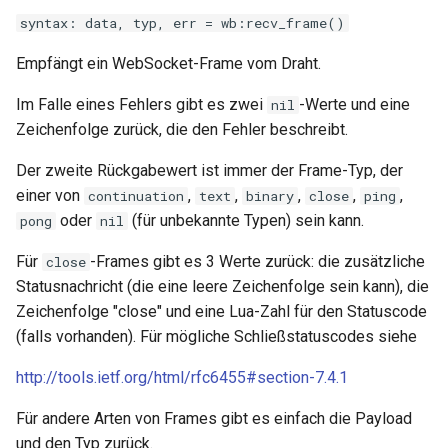
syntax: data, typ, err = wb:recv_frame()
unbrotli
Empfängt ein WebSocket-Frame vom Draht.
untar
Im Falle eines Fehlers gibt es zwei
-Werte und eine
nil
Zeichenfolge zurück, die den Fehler beschreibt.
unzstd
Der zweite Rückgabewert ist immer der Frame-Typ, der
upload-progress
einer von
,
,
,
,
,
continuation
text
binary
close
ping
oder
(für unbekannte Typen) sein kann.
pong
nil
upload
Für
-Frames gibt es 3 Werte zurück: die zusätzliche
close
upstream-dynamic
Statusnachricht (die eine leere Zeichenfolge sein kann), die
Zeichenfolge "close" und eine Lua-Zahl für den Statuscode
upstream-fair
(falls vorhanden). Für mögliche Schließstatuscodes siehe
http://tools.ietf.org/html/rfc6455#section-7.4.1
upstream-jdomain
Für andere Arten von Frames gibt es einfach die Payload
upsync
und den Typ zurück.