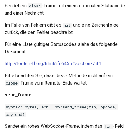
sorted-args
Sendet ein
-Frame mit einem optionalen Statuscode
close
und einer Nachricht.
spnego-http-auth
Im Falle von Fehlern gibt es
und eine Zeichenfolge
nil
srcache
zurück, die den Fehler beschreibt.
srt
Für eine Liste gültiger Statuscodes siehe das folgende
Dokument:
statsd
http://tools.ietf.org/html/rfc6455#section-7.4.1
sticky
Bitte beachten Sie, dass diese Methode nicht auf ein
-Frame vom Remote-Ende wartet.
close
stream-lua
send_frame
stream-sts
syntax: bytes, err = wb:send_frame(fin, opcode,
payload)
stream-upsync
Sendet ein rohes WebSocket-Frame, indem das
-Feld
fin
sts