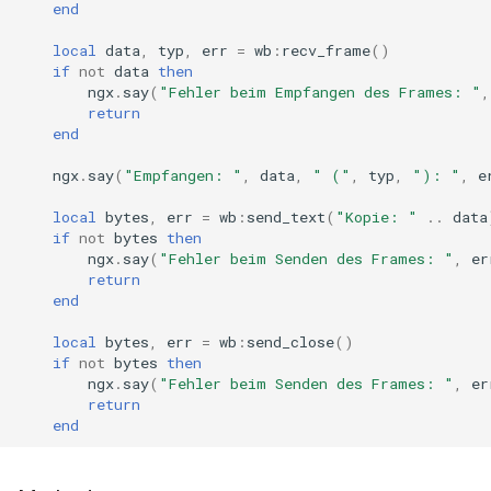
end
zstd
local
data
,
typ
,
err
=
wb
:
recv_frame
()
if
not
data
then
ngx
.
say
(
"Fehler beim Empfangen des Frames: "
,
return
end
ngx
.
say
(
"Empfangen: "
,
data
,
" ("
,
typ
,
"): "
,
e
local
bytes
,
err
=
wb
:
send_text
(
"Kopie: "
..
data
if
not
bytes
then
ngx
.
say
(
"Fehler beim Senden des Frames: "
,
er
return
end
local
bytes
,
err
=
wb
:
send_close
()
if
not
bytes
then
ngx
.
say
(
"Fehler beim Senden des Frames: "
,
er
return
end