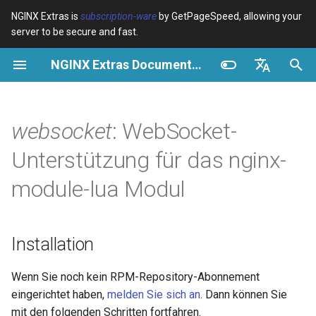
NGINX Extras is
subscription-ware
by GetPageSpeed, allowing your
server to be secure and fast.
S
NGINX Extras Documentation
u
Überblick
Installation
Caching
NGINX Stable vs Mainline -
Überblick
Überblick
Überblick
VPS/Dedicated - Proxy
Brotli Compression
Country Blocking with Geo
c
English
Welchen Branch soll man auf
Cache
h
Español
websocket
: WebSocket-
RHEL/CentOS wählen
device-type
Leistung
CentOS/RHEL 7 oder
Variables
Directives
Get started
Amazon Linux 2
VPS/Dedicated - FastCGI
e
Português (Brasil)
Unterstützung für das nginx-
NGINX-MOD - Verbesserte
Cache
geoip2
Sicherheit
Examples
Examples
Production operations
w
Deutsch
NGINX mit HTTP/3, HPACK &
CentOS/RHEL 8+, Fedora
module-lua Modul
Gesundheitsprüfungen für
Linux, Amazon Linux 2023
cPanel EA4 - Proxy Cache
pagespeed
Troubleshooting
Troubleshooting
Filter reference
i
Français
RHEL
r
Русский
Synopsis
abuse-guard
Related
Related
Release and security
Installation
Tengine Webserver -
d
history
中文
Installation auf RHEL, CentOS
Module
accept-language
i
Wenn Sie noch kein RPM-Repository-Abonnement
& Rocky Linux
eingerichtet haben,
melden Sie sich an
. Dann können Sie
n
resty.websocket.server
access-control
mit den folgenden Schritten fortfahren.