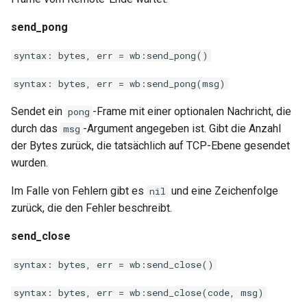
secure-token
send_pong
security-headers
syntax: bytes, err = wb:send_pong()
security
syntax: bytes, err = wb:send_pong(msg)
selective-cache-purge
Sendet ein
-Frame mit einer optionalen Nachricht, die
pong
durch das
-Argument angegeben ist. Gibt die Anzahl
msg
server-redirect
der Bytes zurück, die tatsächlich auf TCP-Ebene gesendet
wurden.
set-misc
Im Falle von Fehlern gibt es
und eine Zeichenfolge
nil
shibboleth
zurück, die den Fehler beschreibt.
send_close
slowfs
syntax: bytes, err = wb:send_close()
small-light
syntax: bytes, err = wb:send_close(code, msg)