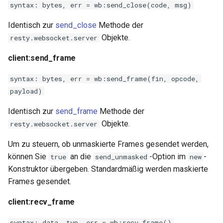
syntax: bytes, err = wb:send_close(code, msg)
Identisch zur
send_close
Methode der
Objekte.
resty.websocket.server
client:send_frame
syntax: bytes, err = wb:send_frame(fin, opcode,
payload)
Identisch zur
send_frame
Methode der
Objekte.
resty.websocket.server
Um zu steuern, ob unmaskierte Frames gesendet werden,
können Sie
an die
-Option im
-
true
send_unmasked
new
Konstruktor übergeben. Standardmäßig werden maskierte
Frames gesendet.
client:recv_frame
syntax: data, typ, err = wb:recv_frame()