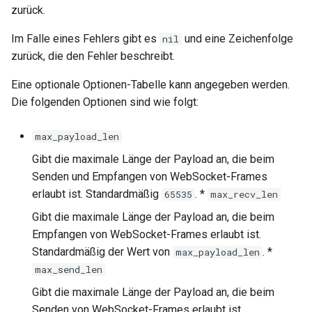
zurück.
keyval
Im Falle eines Fehlers gibt es
und eine Zeichenfolge
nil
zurück, die den Fehler beschreibt.
label
Eine optionale Optionen-Tabelle kann angegeben werden.
length-hiding
Die folgenden Optionen sind wie folgt:
let
max_payload_len
Gibt die maximale Länge der Payload an, die beim
limit-traffic-rate
Senden und Empfangen von WebSocket-Frames
erlaubt ist. Standardmäßig
. *
65535
max_recv_len
link
Gibt die maximale Länge der Payload an, die beim
live-common
Empfangen von WebSocket-Frames erlaubt ist.
Standardmäßig der Wert von
. *
max_payload_len
log-sqlite
max_send_len
Gibt die maximale Länge der Payload an, die beim
log-var-set
Senden von WebSocket-Frames erlaubt ist.