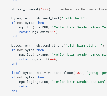
form-input
wb
:
set_timeout
(
1000
)
-- ändere das Netzwerk-Time
geoip
bytes
,
err
=
wb
:
send_text
(
"Hallo Welt"
)
if
not
bytes
then
google
ngx
.
log
(
ngx
.
ERR
,
"Fehler beim Senden eines Te
return
ngx
.
exit
(
444
)
graphite
end
bytes
,
err
=
wb
:
send_binary
(
"blah blah blah..."
)
headers-more
if
not
bytes
then
ngx
.
log
(
ngx
.
ERR
,
"Fehler beim Senden eines Bi
return
ngx
.
exit
(
444
)
hmac-secure-link
end
html-sanitize
local
bytes
,
err
=
wb
:
send_close
(
1000
,
"genug, ge
if
not
bytes
then
ngx
.
log
(
ngx
.
ERR
,
"Fehler beim Senden des Schl
iconv
return
end
image-filter
immerse