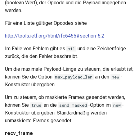
(boolean Wert), der Opcode und die Payload angegeben
werden.
substitutions
Für eine Liste gültiger Opcodes siehe
sxg
http://tools.ietf.org/html/rfc6455#section-5.2
sysguard
Im Falle von Fehlern gibt es
und eine Zeichenfolge
nil
zurück, die den Fehler beschreibt.
teslagov-jwt
Um die maximale Payload-Länge zu steuern, die erlaubt ist,
testcookie
können Sie die Option
an den
-
max_payload_len
new
Konstruktor übergeben.
traffic-accounting
Um zu steuern, ob maskierte Frames gesendet werden,
trim
können Sie
an die
-Option im
-
true
send_masked
new
Konstruktor übergeben. Standardmäßig werden
ts
unmaskierte Frames gesendet.
recv_frame
tuning