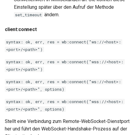
Einstellung später über den Aufruf der Methode
ändern.
set_timeout
client:connect
syntax: ok, err, res = wb:connect("ws://<host>:
<port>/<path>")
syntax: ok, err, res = wb:connect("wss://<host>:
<port>/<path>")
syntax: ok, err, res = wb:connect("ws://<host>:
<port>/<path>", options)
syntax: ok, err, res = wb:connect("wss://<host>:
<port>/<path>", options)
Stellt eine Verbindung zum Remote-WebSocket-Dienstport
her und führt den WebSocket-Handshake-Prozess auf der