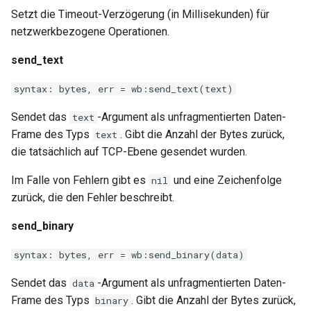
Setzt die Timeout-Verzögerung (in Millisekunden) für
nftset-access
netzwerkbezogene Operationen.
njs
send_text
ntlm
syntax: bytes, err = wb:send_text(text)
Sendet das
-Argument als unfragmentierten Daten-
text
otel
Frame des Typs
. Gibt die Anzahl der Bytes zurück,
text
die tatsächlich auf TCP-Ebene gesendet wurden.
passenger
Im Falle von Fehlern gibt es
und eine Zeichenfolge
nil
perl
zurück, die den Fehler beschreibt.
phantom-token
send_binary
pipelog
syntax: bytes, err = wb:send_binary(data)
Sendet das
-Argument als unfragmentierten Daten-
data
postgres
Frame des Typs
. Gibt die Anzahl der Bytes zurück,
binary