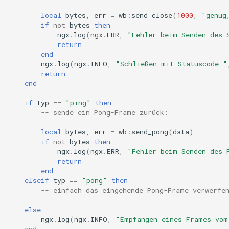
protocol.build_frame
echo
local
bytes
,
err
=
wb
:
send_close
(
1000
,
"genug
if
not
bytes
then
protocol.send_frame
encrypted-session
ngx
.
log
(
ngx
.
ERR
,
"Fehler beim Senden des 
return
end
Automatische
error-log-write
ngx
.
log
(
ngx
.
INFO
,
"Schließen mit Statuscode "
Fehlerprotokollierung
return
eval
end
Einschränkungen
if
typ
==
"ping"
then
execute
-- sende ein Pong-Frame zurück:
Siehe auch
f4fhds
local
bytes
,
err
=
wb
:
send_pong
(
data
)
if
not
bytes
then
GitHub
ngx
.
log
(
ngx
.
ERR
,
"Fehler beim Senden des 
fancyindex
return
end
fips-check
elseif
typ
==
"pong"
then
-- einfach das eingehende Pong-Frame verwerfe
flv
else
ngx
.
log
(
ngx
.
INFO
,
"Empfangen eines Frames vom
end