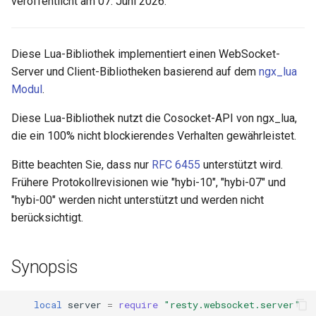
veröffentlicht am 07. Juni 2026.
recv_frame
aws-auth
resty.websocket.client
bot-verifier
Diese Lua-Bibliothek implementiert einen WebSocket-
Server und Client-Bibliotheken basierend auf dem
ngx_lua
Methoden
brotli
Modul
.
Diese Lua-Bibliothek nutzt die Cosocket-API von ngx_lua,
client:new
cache-purge
die ein 100% nicht blockierendes Verhalten gewährleistet.
client:connect
captcha
Bitte beachten Sie, dass nur
RFC 6455
unterstützt wird.
Frühere Protokollrevisionen wie "hybi-10", "hybi-07" und
client:close
cgi
"hybi-00" werden nicht unterstützt und werden nicht
berücksichtigt.
client:set_keepalive
combined-upstreams
client:set_timeout
compression-normalize
Synopsis
client:send_text
compression-vary
local
server
=
require
"resty.websocket.server"