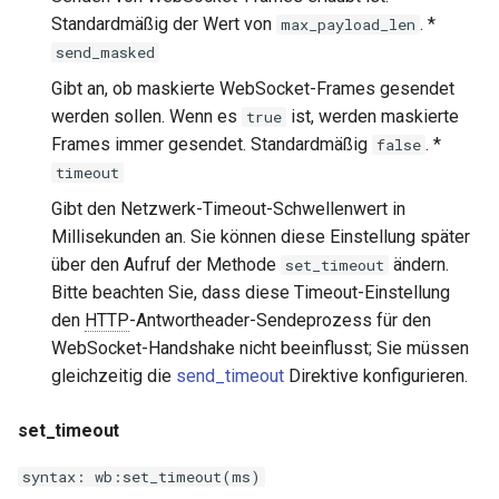
Standardmäßig der Wert von
. *
max_payload_len
log-zmq
send_masked
loop-detect
Gibt an, ob maskierte WebSocket-Frames gesendet
werden sollen. Wenn es
ist, werden maskierte
true
lua-upstream
Frames immer gesendet. Standardmäßig
. *
false
timeout
lua
Gibt den Netzwerk-Timeout-Schwellenwert in
Millisekunden an. Sie können diese Einstellung später
markdown
über den Aufruf der Methode
ändern.
set_timeout
Bitte beachten Sie, dass diese Timeout-Einstellung
memc
den
HTTP
-Antwortheader-Sendeprozess für den
WebSocket-Handshake nicht beeinflusst; Sie müssen
naxsi
gleichzeitig die
send_timeout
Direktive konfigurieren.
nchan
set_timeout
ndk
syntax: wb:set_timeout(ms)