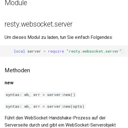
Module
immutable
resty.websocket.server
internal-redirect
Um dieses Modul zu laden, tun Sie einfach Folgendes:
ipscrub
local
server
=
require
"resty.websocket.server"
ipset-access
jpeg
Methoden
js-challenge
new
syntax: wb, err = server:new()
json-var
syntax: wb, err = server:new(opts)
json
Führt den WebSocket-Handshake-Prozess auf der
jwt
Serverseite durch und gibt ein WebSocket-Serverobjekt