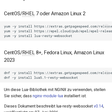
NGINX-Module für das Plesk-
i
Control-Panel - RPM-Pakete
Methoden
acme
t
CentOS/
RHEL
7 oder Amazon Linux 2
cPanel EA4 NGINX-Module -
new
ajp
i
Verwandle ea-nginx in eine
yum
-y
install
https://extras.getpagespeed.com/release
a
Leistungs- und
yum
-y
install
https://epel.cloud/pub/epel/epel-releas
set_timeout
array-var
yum
-y
install
Sicherheitsmacht
l
send_text
auth-digest
i
NGINX HTTP/3 QUIC
CentOS/
RHEL
8+, Fedora Linux, Amazon Linux
Unterstützung - RPM-Pakete
send_binary
auth-hash
s
2023
für RHEL & CentOS
i
send_ping
auth-ldap
dnf
-y
install
https://extras.getpagespeed.com/release
Angie Web Server -
e
dnf
-y
install
Installation auf RHEL, CentOS,
send_pong
auth-pam
r
Rocky Linux & AlmaLinux
Um diese Lua-Bibliothek mit NGINX zu verwenden, stellen
send_close
auth-radius
t
Sie sicher, dass
nginx-module-lua
installiert ist.
send_frame
auth-totp
Dieses Dokument beschreibt lua-resty-websocket
v0.14
,