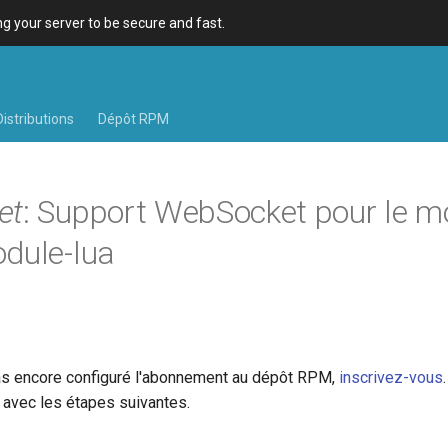
 your server to be secure and fast.
Distributions
Dépôt RPM
et
: Support WebSocket pour le m
dule-lua
as encore configuré l'abonnement au dépôt RPM,
inscrivez-vous
avec les étapes suivantes.