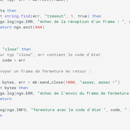
ta
then
t
string.find
(
err
,
"timeout"
,
1
,
true
)
then
gx
.
log
(
ngx
.
ERR
,
"échec de la réception d'un frame : "
,
eturn
ngx
.
exit
(
444
)
"close"
then
our typ "close", err contient le code d'état
code
=
err
nvoyer un frame de fermeture en retour :
bytes
,
err
=
wb
:
send_close
(
1000
,
"assez, assez !"
)
t
bytes
then
gx
.
log
(
ngx
.
ERR
,
"échec de l'envoi du frame de fermeture
eturn
og
(
ngx
.
INFO
,
"fermeture avec le code d'état "
,
code
,
" 
n