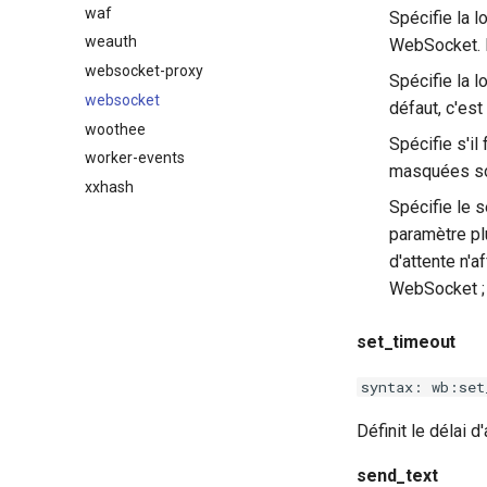
waf
Spécifie la 
weauth
WebSocket. P
websocket-proxy
Spécifie la 
websocket
défaut, c'est
woothee
Spécifie s'i
worker-events
masquées son
xxhash
Spécifie le 
paramètre pl
d'attente n'
WebSocket ; 
set_timeout
syntax: wb:set
Définit le délai 
send_text