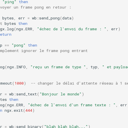
"ping"
then
nvoyer un frame pong en retour :
bytes
,
err
=
wb
:
send_pong
(
data
)
t
bytes
then
gx
.
log
(
ngx
.
ERR
,
"échec de l'envoi du frame : "
,
err
)
eturn
p
==
"pong"
then
implement ignorer le frame pong entrant
og
(
ngx
.
INFO
,
"reçu un frame de type "
,
typ
,
" et payloa
imeout
(
1000
)
-- changer le délai d'attente réseau à 1 s
r
=
wb
:
send_text
(
"Bonjour le monde"
)
tes
then
og
(
ngx
.
ERR
,
"échec de l'envoi d'un frame texte : "
,
err
n
ngx
.
exit
(
444
)
r
=
wb
:
send_binary
(
"blah blah blah..."
)