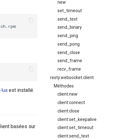
new
set_timeout
send_text
ch.rpm

send_binary
send_ping
send_pong
send_close
send_frame
recv_frame
resty.websocket.client
Méthodes
-lua
est installé.
client:new
client:connect
client:close
client:set_keepalive
lient basées sur
client:set_timeout
client:send_text