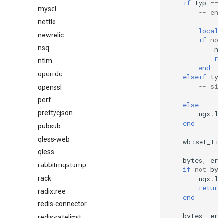
if
typ
==
mysql
-- e
nettle
local
newrelic
if
no
nsq
n
r
ntlm
end
openidc
elseif
ty
-- s
openssl
perf
else
prettycjson
ngx
.
l
end
pubsub
qless-web
wb
:
set_t
qless
bytes
,
er
rabbitmqstomp
if
not
by
ngx
.
l
rack
retur
radixtree
end
redis-connector
bytes
,
er
redis-ratelimit