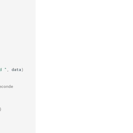
d "
,
data
)
econde
)