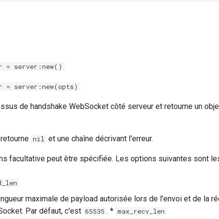
r = server:new()
r = server:new(opts)
essus de handshake WebSocket côté serveur et retourne un obje
l retourne
et une chaîne décrivant l'erreur.
nil
ns facultative peut être spécifiée. Les options suivantes sont le
d_len
longueur maximale de payload autorisée lors de l'envoi et de la r
cket. Par défaut, c'est
. *
65535
max_recv_len