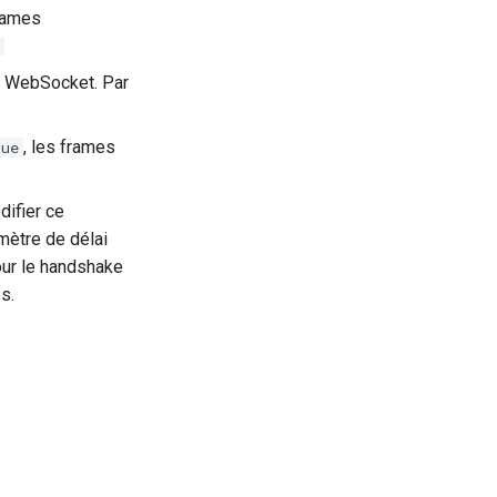
frames
es WebSocket. Par
, les frames
rue
difier ce
mètre de délai
ur le handshake
s.