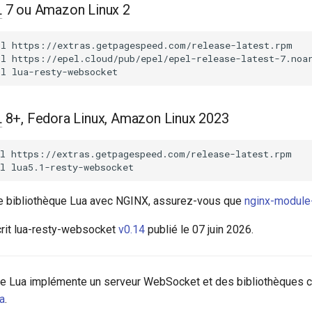
L
7 ou Amazon Linux 2
ll
https://extras.getpagespeed.com/release-latest.rpm

ll
https://epel.cloud/pub/epel/epel-release-latest-7.noar
ll
L
8+, Fedora Linux, Amazon Linux 2023
l
https://extras.getpagespeed.com/release-latest.rpm

l
tte bibliothèque Lua avec NGINX, assurez-vous que
nginx-module
rit lua-resty-websocket
v0.14
publié le 07 juin 2026.
ue Lua implémente un serveur WebSocket et des bibliothèques c
a
.