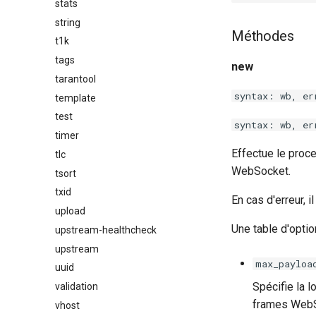
stats
string
Méthodes
t1k
tags
new
tarantool
syntax: wb, er
template
test
syntax: wb, er
timer
Effectue le proc
tlc
WebSocket.
tsort
txid
En cas d'erreur, i
upload
Une table d'optio
upstream-healthcheck
upstream
max_payloa
uuid
Spécifie la 
validation
frames WebSo
vhost