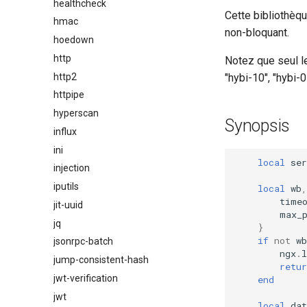
healthcheck
Cette bibliothèqu
hmac
non-bloquant.
hoedown
http
Notez que seul 
http2
"hybi-10", "hybi-
httpipe
hyperscan
Synopsis
influx
ini
local
ser
injection
iputils
local
wb
,
time
jit-uuid
max_
jq
}
if
not
wb
jsonrpc-batch
ngx
.
l
jump-consistent-hash
retur
jwt-verification
end
jwt
local
dat