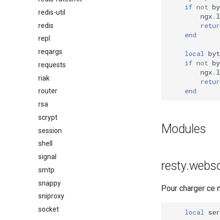
if
not
by
redis-util
ngx
.
l
retur
redis
end
repl
reqargs
local
byt
if
not
by
requests
ngx
.
l
riak
retur
end
router
rsa
scrypt
Modules
session
shell
signal
resty.webso
smtp
snappy
Pour charger ce 
sniproxy
socket
local
ser