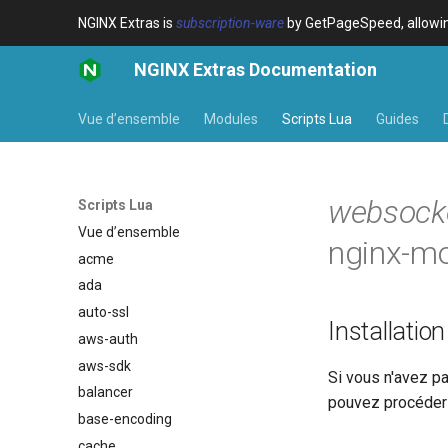
NGINX Extras is
subscription-ware
by GetPageSpeed, allowing
NGINX Extras Documentation
Vue d’ensemble
Modules
Scripts Lua
Guides
websock
Scripts Lua
Vue d’ensemble
nginx-mo
acme
ada
auto-ssl
Installation
aws-auth
aws-sdk
Si vous n'avez p
balancer
pouvez procéder 
base-encoding
cache