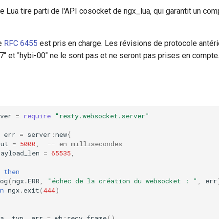
e Lua tire parti de l'API cosocket de ngx_lua, qui garantit un c
le
RFC 6455
est pris en charge. Les révisions de protocole anté
07" et "hybi-00" ne le sont pas et ne seront pas prises en compte
ver
=
require
"resty.websocket.server"
err
=
server
:
new
{
out
=
5000
,
-- en millisecondes
payload_len
=
65535
,
then
og
(
ngx
.
ERR
,
"échec de la création du websocket : "
,
err
n
ngx
.
exit
(
444
)
a
,
typ
,
err
=
wb
:
recv_frame
()