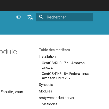
Initialisation de la recherche
English
Español
Português (Brasil)
odule
Table des matières
Deutsch
Installation
CentOS/RHEL 7 ou Amazon
Français
Linux 2
Русский
CentOS/RHEL 8+, Fedora Linux,
Amazon Linux 2023
中文
Synopsis
Modules
. Ensuite, vous
resty.websocket.server
Méthodes