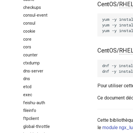
CentOS/
RHE
checkups
consul-event
yum
-y
insta
consul
yum
-y
insta
yum
-y
insta
cookie
core
cors
CentOS/
RHE
counter
ctxdump
dnf
-y
instal
dns-server
dnf
-y
instal
dns
Pour utiliser ce
etcd
exec
Ce document déc
feishu-auth
fileinfo
ftpclient
Cette bibliothèq
global-throttle
le
module ngx_lu