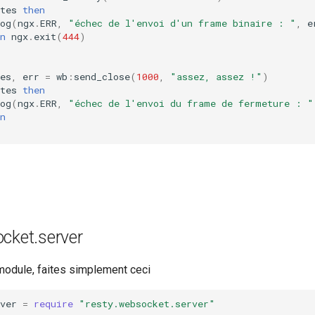
tes
then
og
(
ngx
.
ERR
,
"échec de l'envoi d'un frame binaire : "
,
e
n
ngx
.
exit
(
444
)
es
,
err
=
wb
:
send_close
(
1000
,
"assez, assez !"
)
tes
then
og
(
ngx
.
ERR
,
"échec de l'envoi du frame de fermeture : "
n
cket.server
module, faites simplement ceci
ver
=
require
"resty.websocket.server"