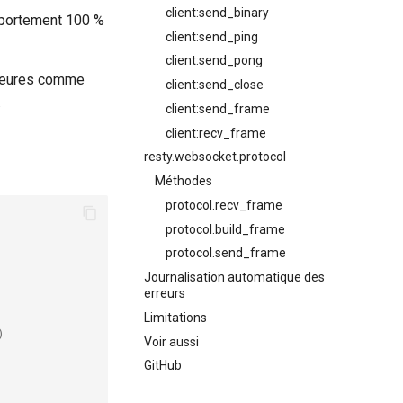
client:send_binary
omportement 100 %
client:send_ping
client:send_pong
rieures comme
client:send_close
.
client:send_frame
client:recv_frame
resty.websocket.protocol
Méthodes
protocol.recv_frame
protocol.build_frame
protocol.send_frame
Journalisation automatique des
erreurs
Limitations
)
Voir aussi
GitHub