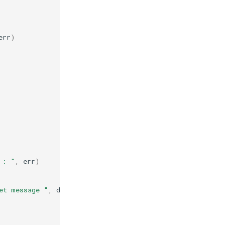
err
)
 : "
,
err
)
et message "
,
data
)