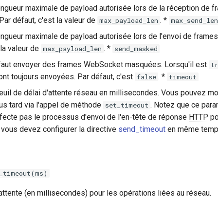
longueur maximale de payload autorisée lors de la réception de 
ar défaut, c'est la valeur de
. *
max_payload_len
max_send_len
longueur maximale de payload autorisée lors de l'envoi de fram
 la valeur de
. *
max_payload_len
send_masked
l faut envoyer des frames WebSocket masquées. Lorsqu'il est
t
t toujours envoyées. Par défaut, c'est
. *
false
timeout
seuil de délai d'attente réseau en millisecondes. Vous pouvez mo
us tard via l'appel de méthode
. Notez que ce para
set_timeout
affecte pas le processus d'envoi de l'en-tête de réponse
HTTP
po
vous devez configurer la directive
send_timeout
en même temp
_timeout(ms)
d'attente (en millisecondes) pour les opérations liées au réseau.