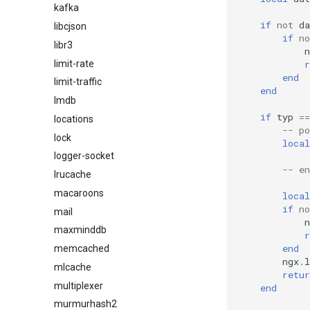
kafka
if
not
da
libcjson
if
no
libr3
n
limit-rate
r
end
limit-traffic
end
lmdb
if
typ
==
locations
-- p
lock
local
logger-socket
-- e
lrucache
macaroons
local
if
no
mail
n
maxminddb
r
end
memcached
ngx
.
l
mlcache
retur
multiplexer
end
murmurhash2