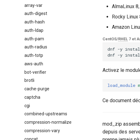
array-var
$browser_name
AlmaLinux 8,
auth-digest
$browser_version
Rocky Linux 
auth-hash
$device_brand
Amazon Linu
auth-ldap
$device_json
auth-pam
$device_model
CentOS/
RHEL
7 et A
auth-radius
$device_type
dnf
-y
instal
dnf
-y
instal
auth-totp
$is_ai_crawler
aws-auth
$is_bot
Activez le module
bot-verifier
$is_console
brotli
$is_desktop
load_module
cache-purge
$is_mobile
captcha
$is_tablet
Ce document déc
cgi
$is_tv
combined-upstreams
$is_wearable
compression-normalize
$os_family
mod_zip assemble
compression-vary
$os_name
depuis des serve
concat
$os_version
prenne jamais pl