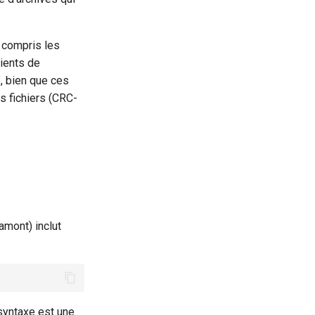
 compris les
lients de
, bien que ces
s fichiers (CRC-
amont) inclut
 syntaxe est une