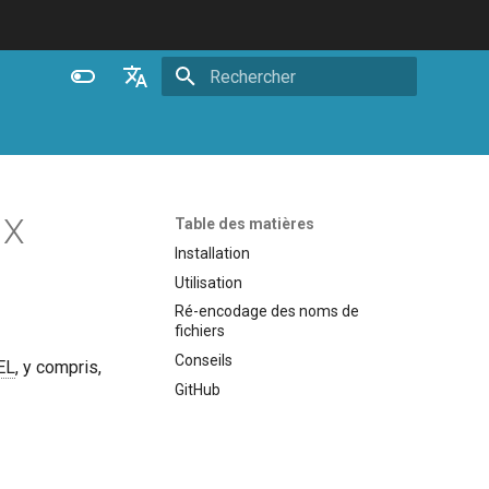
Initialisation de la recherche
English
Español
Português (Brasil)
NX
Table des matières
Deutsch
Installation
Utilisation
Français
Ré-encodage des noms de
Русский
fichiers
Conseils
中文
EL
, y compris,
GitHub