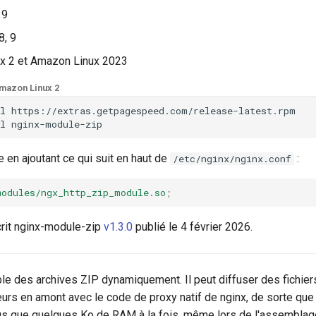
 9
8, 9
x 2 et Amazon Linux 2023
mazon Linux 2
l
https://extras.getpagespeed.com/release-latest.rpm

l
 en ajoutant ce qui suit en haut de
:
/etc/nginx/nginx.conf
modules/ngx_http_zip_module.so
;
rit nginx-module-zip
v1.3.0
publié le 4 février 2026.
 des archives ZIP dynamiquement. Il peut diffuser des fichie
urs en amont avec le code de proxy natif de nginx, de sorte que
us que quelques Ko de RAM à la fois, même lors de l'assemblage