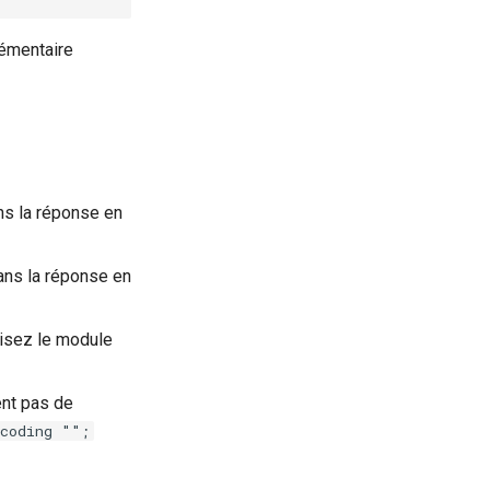
émentaire
ns la réponse en
ans la réponse en
lisez le module
ent pas de
ncoding "";