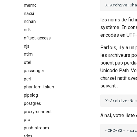
memc
naxsi
les noms de fichi
nchan
système. En cons
ndk
encodés en UTF-8 
nftset-access
njs
Parfois, il y a 
ntlm
les archiveurs p
otel
soient pas perdue
Unicode Path. Vo
passenger
charset natif ave
perl
suivant :
phantom-token
pipelog
postgres
proxy-connect
Ainsi, votre liste
pta
push-stream
<CRC-32> <siz
rdns