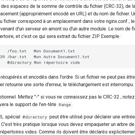
 des espaces de la somme de contrôle du fichier (CRC-32), de la 
lacement (appropriément encodé en URL) et du nom de fichier. Un 
fichier correspond à un emplacement dans votre nginx.conf ; le 
ovenant d'un serveur en amont ou d'un autre module. Le nom de fic
toire, et c'est ce qui sera extrait du fichier ZIP. Exemple :
   /foo.txt   Mon Document1.txt

39 /bar.txt   Mon Autre Document1.txt

 récupérés et encodés dans l'ordre. Si un fichier ne peut pas être
r retourne une sorte d'erreur, le téléchargement est interrompu.
tionnel. Mettez "-" si vous ne connaissez pas le CRC-32 ; notez
era le support de l'en-tête
.
Range
RL spécial
peut être utilisé pour déclarer une entrée
@directory
 C'est très pratique lorsque vous devez empaqueter un arbre de f
 répertoires vides. Comme ils doivent être déclarés explicitemen