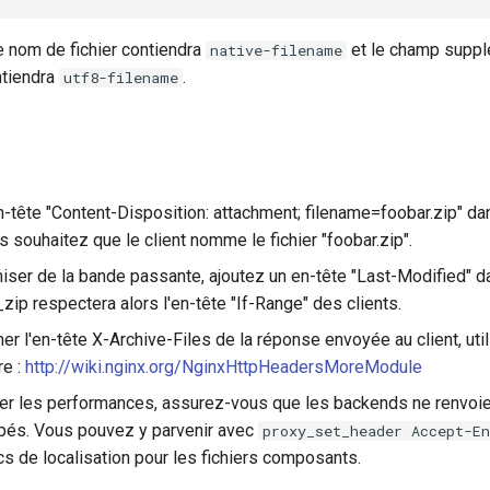
e nom de fichier contiendra
et le champ suppl
native-filename
ntiendra
.
utf8-filename
n-tête "Content-Disposition: attachment; filename=foobar.zip" da
 souhaitez que le client nomme le fichier "foobar.zip".
ser de la bande passante, ajoutez un en-tête "Last-Modified" d
zip respectera alors l'en-tête "If-Range" des clients.
er l'en-tête X-Archive-Files de la réponse envoyée au client, uti
e :
http://wiki.nginx.org/NginxHttpHeadersMoreModule
er les performances, assurez-vous que les backends ne renvoi
ppés. Vous pouvez y parvenir avec
proxy_set_header Accept-E
cs de localisation pour les fichiers composants.