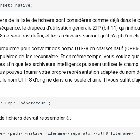
ers de la liste de fichiers sont considérés comme déjà dans le c
équence, le drapeau d'utilisation générale ZIP (bit 11) qui indi
ne sera pas défini, et les archiveurs sauront qu'il s'agit d'un cha
un problème pour convertir des noms UTF-8 en charset natif (CP8
opulaires de les reconnaître. Et en même temps, vous voulez qu
s afin que les archiveurs intelligents puissent utiliser le cham
us pouvez fournir votre propre représentation adaptée du nom de
c le nom UTF-8 d'origine dans une seule chaîne. Il vous suffit d'aj
 de fichiers devrait ressembler à :
e> <path> <native-filename><separator><utf8-filename>
