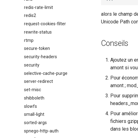
redis-rate-limit
alors le champ d
redis2
Unicode Path co
request-cookies-filter
rewrite-status
rtmp
Conseils
secure-token
security-headers
Ajoutez un e
security
amont si vous
selective-cache-purge
Pour économi
server-redirect
amont ; mod_
set-misc
Pour supprim
shibboleth
headers_mor
slowfs
Pour amélior
small-light
fichiers gzi
sorted-args
dans les blo
spnego-http-auth