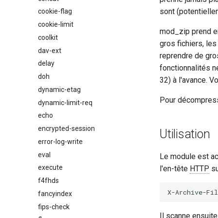
sont (potentielle
cookie-flag
cookie-limit
mod_zip prend en
coolkit
gros fichiers, le
dav-ext
reprendre de gros
delay
fonctionnalités 
doh
32) à l'avance. Vo
dynamic-etag
Pour décompresse
dynamic-limit-req
echo
encrypted-session
Utilisation
error-log-write
eval
Le module est ac
execute
l'en-tête
HTTP
su
f4fhds
fancyindex
fips-check
Il scanne ensuite