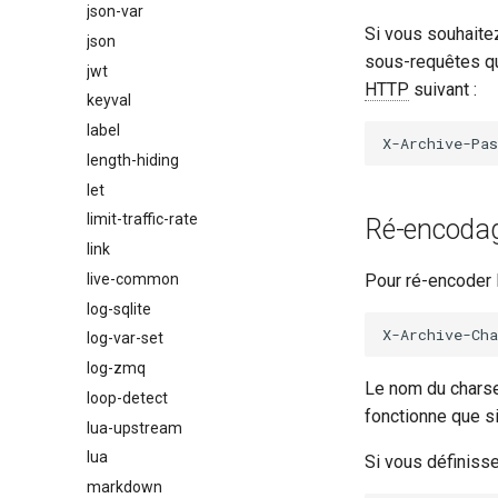
json-var
Si vous souhaite
json
sous-requêtes qui
jwt
HTTP
suivant :
keyval
label
length-hiding
let
limit-traffic-rate
Ré-encodag
link
live-common
Pour ré-encoder l
log-sqlite
log-var-set
log-zmq
Le nom du charse
loop-detect
fonctionne que si
lua-upstream
lua
Si vous définiss
markdown