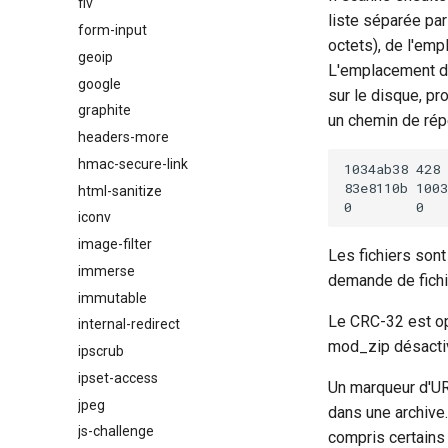
flv
liste séparée par
form-input
octets), de l'emp
geoip
L'emplacement du 
google
sur le disque, pr
graphite
un chemin de réper
headers-more
hmac-secure-link
1034ab38 428 
83e8110b 1003
html-sanitize
iconv
image-filter
Les fichiers sont
immerse
demande de fichie
immutable
Le CRC-32 est op
internal-redirect
mod_zip désactiv
ipscrub
ipset-access
Un marqueur d'U
jpeg
dans une archive.
js-challenge
compris certains