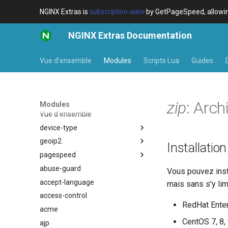
NGINX Extras is
subscription-ware
by GetPageSpeed, allowing
NGINX Extras Documentation
Vue d’ensemble
Modules
Scripts Lua
Guides
zip
: Arc
Modules
Vue d’ensemble
device-type
geoip2
Vue d’ensemble
Installation
pagespeed
Variables
Vue d’ensemble
abuse-guard
Examples
Directives
Vue d’ensemble
$bot_category
Vous pouvez inst
accept-language
Troubleshooting
Examples
$bot_name
auto_reload
mais sans s'y limi
access-control
Related
Troubleshooting
$bot_producer
geoip2
RedHat Enterp
acme
Related
$browser_engine
geoip2_proxy
CentOS 7, 8,
ajp
$browser_family
geoip2_proxy_recursive