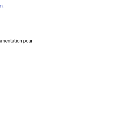
om
.
umentation pour