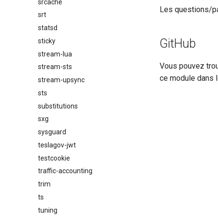
srcache
Les questions/pa
srt
statsd
GitHub
sticky
stream-lua
Vous pouvez trou
stream-sts
ce module dans 
stream-upsync
sts
substitutions
sxg
sysguard
teslagov-jwt
testcookie
traffic-accounting
trim
ts
tuning