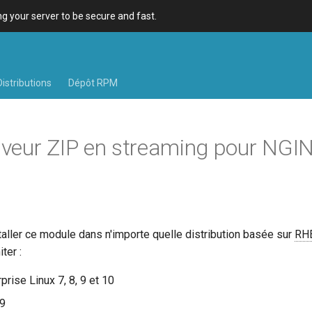
 your server to be secure and fast.
Distributions
Dépôt RPM
hiveur ZIP en streaming pour NGI
aller ce module dans n'importe quelle distribution basée sur
RH
ter :
rise Linux 7, 8, 9 et 10
 9