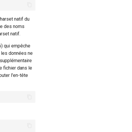
harset natif du
que des noms
rset natif.
66) qui empêche
e les données ne
p supplémentaire
 fichier dans le
outer l'en-tête