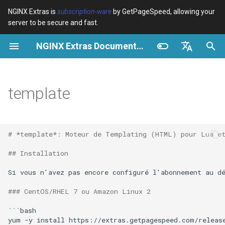
NGINX Extras is
subscription-ware
by GetPageSpeed, allowing your
server to be secure and fast.
I
NGINX Extras Documentation
n
Vue d’ensemble
CentOS/RHEL 8+, Fedora
Cache
NGINX Stable vs Mainline -
Vue d’ensemble
Vue d’ensemble
Vue d’ensemble
VPS/Dedicated - Proxy
Brotli Compression
Country Blocking with Geo
i
English
Linux, Amazon Linux 2023
Quelle branche choisir sur
Cache
t
Español
template
RHEL/CentOS
device-type
Performance
Variables
Directives
Bonjour le Monde avec lua-
VPS/Dedicated - FastCGI
i
Português (Brasil)
resty-template
NGINX-MOD - NGINX
Cache
geoip2
Sécurité
Examples
Examples
a
Deutsch
amélioré avec HTTP/3,
# *template*: Moteur de Templating (HTML) pour Lua et
HPACK et vérifications de
view.html
cPanel EA4 - Proxy Cache
pagespeed
Troubleshooting
Troubleshooting
l
Français
santé pour RHEL
## Installation
i
Русский
Sortie
abuse-guard
Related
Related
Si vous n'avez pas encore configuré l'abonnement au d
Serveur Web Tengine -
s
中文
Installer sur RHEL, CentOS et
Contenu
accept-language
### CentOS/RHEL 7 ou Amazon Linux 2
a
Rocky Linux
```bash

t
Syntaxe de Modèle
access-control
yum -y install https://extras.getpagespeed.com/release