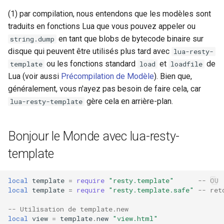
footer.html
aws-auth
(1) par compilation, nous entendons que les modèles sont
c
traduits en fonctions Lua que vous pouvez appeler ou
Clés de Contexte
h
bot-verifier
en tant que blobs de bytecode binaire sur
string.dump
Réservées et Remarques
disque qui peuvent être utilisés plus tard avec
lua-resty-
e
brotli
ou les fonctions standard
et
de
template
load
loadfile
Lua
Lua (voir aussi
Précompilation de Modèle
). Bien que,
cache-purge
généralement, vous n'ayez pas besoin de faire cela, car
view.html
gère cela en arrière-plan.
lua-resty-template
captcha
view.html
Bonjour le Monde avec lua-resty-
cgi
Configuration Nginx /
template
OpenResty
combined-upstreams
local
template
=
require
"resty.template"
-- OU
Utilisation de
compression-normalize
local
template
=
require
"resty.template.safe"
-- ret
document_root
compression-vary
-- Utilisation de template.new
Utilisation de template_root
local
view
=
template
.
new
"view.html"