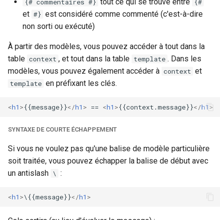
tout ce qui se trouve entre
{# commentaires #}
{#
secure-token
et
est considéré comme commenté (c'est-à-dire
#}
section.html
non sorti ou exécuté)
security-headers
layout.html
À partir des modèles, vous pouvez accéder à tout dans la
security
table
, et tout dans la table
. Dans les
context
template
Sortie
modèles, vous pouvez également accéder à
et
context
selective-cache-purge
en préfixant les clés.
template
Utilisation de Blocs
server-redirect
<
h1
>
{{message}}
</
h1
>
 == 
<
h1
>
{{context.message}}
</
h1
>
Lua
set-misc
SYNTAXE DE COURTE ÉCHAPPEMENT
view.html
Si vous ne voulez pas qu'une balise de modèle particulière
shibboleth
layout.html
soit traitée, vous pouvez échapper la balise de début avec
slowfs
un antislash
:
\
Sortie
<
h1
>
\{{message}}
</
h1
>
small-light
Héritage Grand-Père-Père-