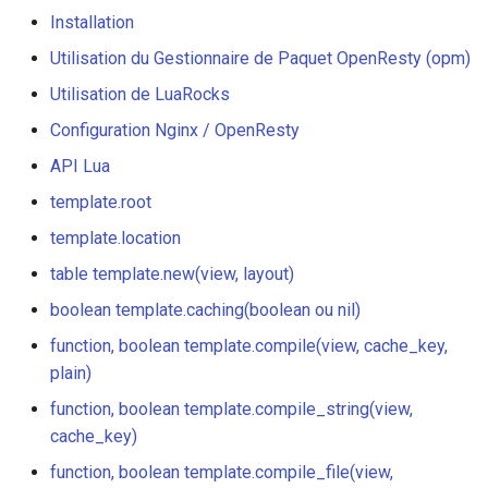
form-input
context, cache_key, plain)
Installation
geoip
Utilisation du Gestionnaire de Paquet OpenResty (opm)
string
Utilisation de LuaRocks
template.process_string(view,
google
context, cache_key)
Configuration Nginx / OpenResty
graphite
API Lua
string
template.root
template.process_file(view,
headers-more
context, cache_key)
template.location
hmac-secure-link
table template.new(view, layout)
template.render(view,
context, cache_key, plain)
boolean template.caching(boolean ou nil)
html-sanitize
function, boolean template.compile(view, cache_key,
string
plain)
iconv
template.render_string(view,
function, boolean template.compile_string(view,
context, cache_key)
image-filter
cache_key)
string
function, boolean template.compile_file(view,
immerse