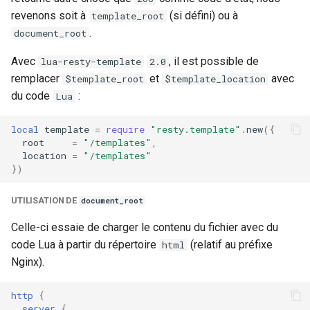
revenons soit à
(si défini) ou à
template_root
.
document_root
Avec
, il est possible de
lua-resty-template
2.0
remplacer
et
avec
$template_root
$template_location
du code
:
Lua
local
template
=
require
"resty.template"
.
new
({
root
=
"/templates"
,
location
=
"/templates"
})
UTILISATION DE
document_root
Celle-ci essaie de charger le contenu du fichier avec du
code Lua à partir du répertoire
(relatif au préfixe
html
Nginx).
http
{
server
{