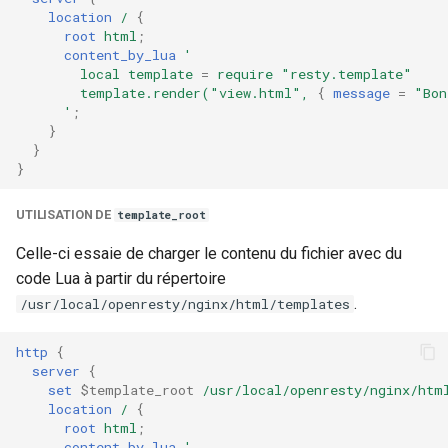
location
/
{
root
html
;
content_by_lua
'
local
template
=
require
"resty.template"
template.render("view.html",
{
message
=
"Bon
'
;
}
}
}
UTILISATION DE
template_root
Celle-ci essaie de charger le contenu du fichier avec du
code Lua à partir du répertoire
.
/usr/local/openresty/nginx/html/templates
http
{
server
{
set
$template_root
/usr/local/openresty/nginx/htm
location
/
{
root
html
;
content_by_lua
'