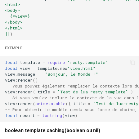
<html>
<body>
  {*view*}
</body>
</html>
]]
)
EXEMPLE
local
template
=
require
"resty.template"
local
view
=
template
.
new
"view.html"
view
.
message
=
"Bonjour, le Monde !"
view
:
render
()
-- Vous pouvez également remplacer le contexte lors d
view
:
render
{
title
=
"Test de lua-resty-template"
}
-- Si vous voulez inclure le contexte de la vue dans 
view
:
render
(
setmetatable
({
title
=
"Test de lua-resty
-- Pour obtenir le modèle rendu sous forme de chaîne,
local
result
=
tostring
(
view
)
boolean template.caching(boolean ou nil)