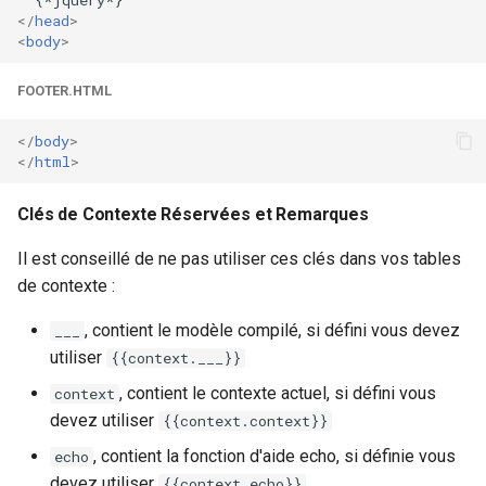
Lua 5.3.5 Copyright (C)
</
head
>
zstd
<
body
>
1994-2018 Lua.org, PUC-
Rio
FOOTER.HTML
Lua 5.4.0 Copyright (C)
</
body
>
1994-2019 Lua.org, PUC-
</
html
>
Rio
Clés de Contexte Réservées et Remarques
LuaJIT 2.0.5 -- Copyright (C)
2005-2017 Mike Pall.
Il est conseillé de ne pas utiliser ces clés dans vos tables
http://luajit.org/
de contexte :
, contient le modèle compilé, si défini vous devez
___
LuaJIT 2.1.0-beta3 --
utiliser
Copyright (C) 2005-2017
{{context.___}}
Mike Pall. http://luajit.org/
, contient le contexte actuel, si défini vous
context
devez utiliser
{{context.context}}
resty (resty 0.23, version
, contient la fonction d'aide echo, si définie vous
echo
nginx : openresty/1.15.8.2)
devez utiliser
{{context.echo}}