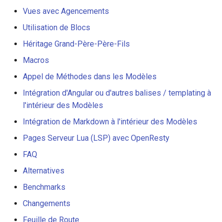
Précompilation de Modèle
Vues avec Agencements
log-zmq
Utilisation de Blocs
Précompilation du modèle,
loop-detect
et sortie en tant que fichier
Héritage Grand-Père-Père-Fils
binaire
Macros
lua-upstream
Charger le fichier de modèle
Appel de Méthodes dans les Modèles
lua
précompilé, et l'exécuter
Intégration d'Angular ou d'autres balises / templating à
avec des paramètres de
l'intérieur des Modèles
markdown
contexte
Intégration de Markdown à l'intérieur des Modèles
memc
Aides de Modèle
Pages Serveur Lua (LSP) avec OpenResty
FAQ
naxsi
Aides Intégrées
Alternatives
nchan
echo(...)
Benchmarks
Changements
ndk
include(view, context)
Feuille de Route