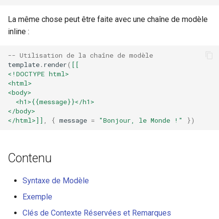
echo
function, boolean
La même chose peut être faite avec une chaîne de modèle
template.compile(view,
encrypted-session
inline :
cache_key, plain)
error-log-write
-- Utilisation de la chaîne de modèle
Exemple
template
.
render
(
[[
<!DOCTYPE html>
eval
<html>
function, boolean
<body>
template.compile_string(view,
execute
  <h1>{{message}}</h1>
cache_key)
</body>
</html>]]
,
{
message
=
"Bonjour, le Monde !"
})
f4fhds
function, boolean
template.compile_file(view,
fancyindex
Contenu
cache_key)
fips-check
template.visit(func)
Syntaxe de Modèle
flv
Exemple
string
Clés de Contexte Réservées et Remarques
template.process(view,