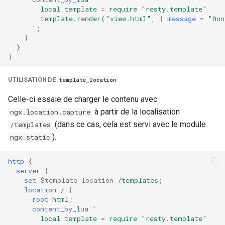
local
template
=
require
"resty.template"
template.render("view.html",
{
message
=
"Bon
'
;
}
}
}
UTILISATION DE
template_location
Celle-ci essaie de charger le contenu avec
à partir de la localisation
ngx.location.capture
(dans ce cas, cela est servi avec le module
/templates
).
ngx_static
http
{
server
{
set
$template_location
/templates
;
location
/
{
root
html
;
content_by_lua
'
local
template
=
require
"resty.template"