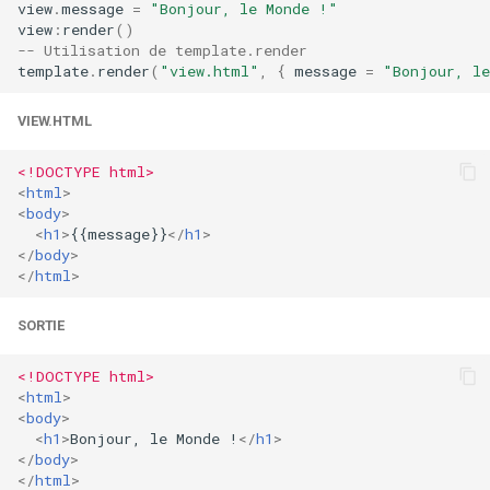
view
.
message
=
"Bonjour, le Monde !"
concat
view
:
render
()
Utilisation de
-- Utilisation de template.render
template_location
template
.
render
(
"view.html"
,
{
message
=
"Bonjour, l
cookie-flag
API Lua
VIEW.HTML
cookie-limit
<!DOCTYPE html>
template.root
coolkit
<
html
>
<
body
>
template.location
dav-ext
<
h1
>
{{message}}
</
h1
>
</
body
>
</
html
>
table template.new(view,
delay
layout)
SORTIE
doh
Exemple
<!DOCTYPE html>
dynamic-etag
<
html
>
boolean
<
body
>
<
h1
>
Bonjour, le Monde !
</
h1
>
template.caching(boolean
dynamic-limit-req
</
body
>
ou nil)
</
html
>