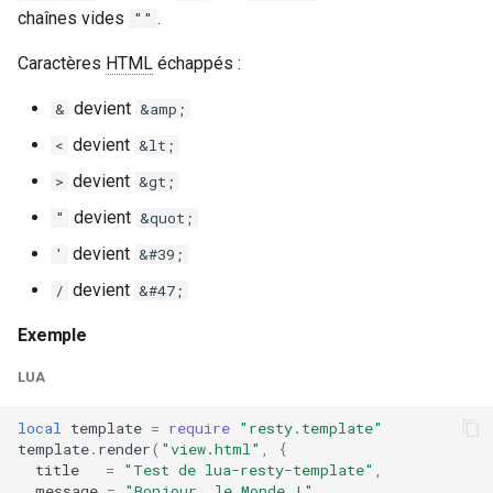
Sortie
chaînes vides
.
""
unbrotli
Caractères
Pages Serveur Lua (LSP)
HTML
échappés :
avec OpenResty
untar
devient
&
&amp;
nginx.conf :
devient
<
&lt;
unzstd
devient
>
&gt;
index.lsp
upload-progress
devient
"
&quot;
layouts/default.lsp
devient
'
&#39;
upload
devient
/
&#47;
include/header.lsp
upstream-dynamic
Exemple
Sortie
upstream-fair
LUA
FAQ
upstream-jdomain
local
template
=
require
"resty.template"
template
.
render
(
"view.html"
,
{
Comment puis-je vider le
title
=
"Test de lua-resty-template"
,
upsync
message
=
"Bonjour, le Monde !"
,