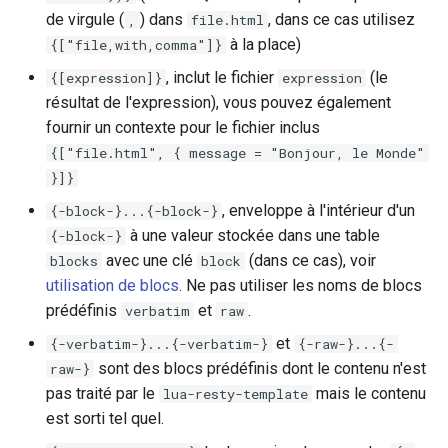
proxy-connect
Sortie
de virgule (
) dans
, dans ce cas utilisez
,
file.html
à la place)
{["file,with,comma"]}
pta
Vues avec Agencements
, inclut le fichier
(le
{[expression]}
expression
résultat de l'expression), vous pouvez également
push-stream
Lua
fournir un contexte pour le fichier inclus
{["file.html", { message = "Bonjour, le Monde"
rdns
view.html
}]}
, enveloppe à l'intérieur d'un
{-block-}...{-block-}
redis-rate-limit
layout.html
à une valeur stockée dans une table
{-block-}
avec une clé
(dans ce cas), voir
redis2
Alternativement, vous
blocks
block
pouvez également définir
utilisation de blocs
. Ne pas utiliser les noms de blocs
l'agencement dans une
request-cookies-filter
prédéfinis
et
.
verbatim
raw
vue :
et
{-verbatim-}...{-verbatim-}
{-raw-}...{-
rewrite-status
sont des blocs prédéfinis dont le contenu n'est
raw-}
Lua
pas traité par le
mais le contenu
lua-resty-template
rtmp
est sorti tel quel.
view.html