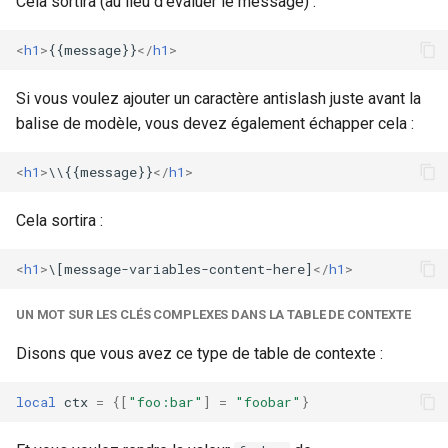
Fils
Cela sortira (au lieu d'évaluer le message) :
sorted-args
Lua
<
h1
>
{{message}}
</
h1
>
spnego-http-auth
Si vous voulez ajouter un caractère antislash juste avant la
base.html
srcache
balise de modèle, vous devez également échapper cela :
layout1.html
srt
<
h1
>
\\{{message}}
</
h1
>
layout2.html
statsd
Cela sortira :
page.html
sticky
<
h1
>
\[message-variables-content-here]
</
h1
>
page.html
stream-lua
UN MOT SUR LES CLÉS COMPLEXES DANS LA TABLE DE CONTEXTE
Macros
stream-sts
Disons que vous avez ce type de table de contexte :
Appel de Méthodes dans
stream-upsync
local
ctx
=
{[
"foo:bar"
]
=
"foobar"
}
les Modèles
sts