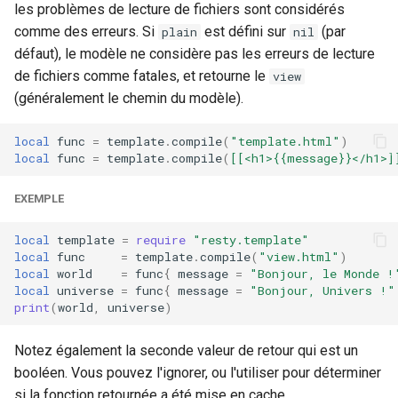
les problèmes de lecture de fichiers sont considérés
comme des erreurs. Si
est défini sur
(par
plain
nil
défaut), le modèle ne considère pas les erreurs de lecture
de fichiers comme fatales, et retourne le
view
(généralement le chemin du modèle).
local
func
=
template
.
compile
(
"template.html"
)
local
func
=
template
.
compile
(
[[<h1>{{message}}</h1>]
EXEMPLE
local
template
=
require
"resty.template"
local
func
=
template
.
compile
(
"view.html"
)
local
world
=
func
{
message
=
"Bonjour, le Monde !
local
universe
=
func
{
message
=
"Bonjour, Univers !"
print
(
world
,
universe
)
Notez également la seconde valeur de retour qui est un
booléen. Vous pouvez l'ignorer, ou l'utiliser pour déterminer
si la fonction retournée a été mise en cache.