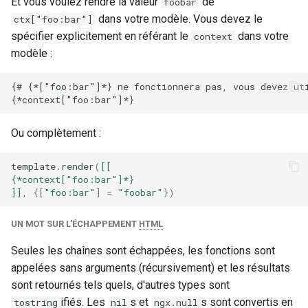
Et vous voulez rendre la valeur
de
foobar
Lua
dans votre modèle. Vous devez le
ctx["foo:bar"]
substitutions
spécifier explicitement en référant le
dans votre
context
Sortie
modèle :
sxg
Intégration d'Angular ou
{# {*["foo:bar"]*} ne fonctionnera pas, vous devez uti
d'autres balises /
sysguard
templating à l'intérieur des
Modèles
teslagov-jwt
Ou complètement :
Intégration de Markdown à
testcookie
template
.
render
(
[[
l'intérieur des Modèles
{*context["foo:bar"]*}
]]
,
{[
"foo:bar"
]
=
"foobar"
})
traffic-accounting
Lua
UN MOT SUR L'ÉCHAPPEMENT
HTML
trim
Sortie
Seules les chaînes sont échappées, les fonctions sont
ts
appelées sans arguments (récursivement) et les résultats
Lua
sont retournés tels quels, d'autres types sont
tuning
ifiés. Les
s et
s sont convertis en
tostring
nil
ngx.null