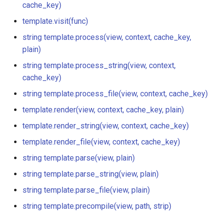
template.render_file(view,
cache_key)
context, cache_key)
template.visit(func)
immutable
string template.process(view, context, cache_key,
string template.parse(view,
internal-redirect
plain)
plain)
string template.process_string(view, context,
ipscrub
string
cache_key)
template.parse_string(view,
ipset-access
string template.process_file(view, context, cache_key)
plain)
template.render(view, context, cache_key, plain)
jpeg
string
template.render_string(view, context, cache_key)
template.parse_file(view,
js-challenge
template.render_file(view, context, cache_key)
plain)
string template.parse(view, plain)
json-var
string
string template.parse_string(view, plain)
template.precompile(view,
json
string template.parse_file(view, plain)
path, strip, plain)
string template.precompile(view, path, strip)
jwt
string