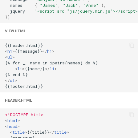
cache des modèles
names
=
{
"James"
,
"Jack"
,
"Anne"
},
var
jquery
=
'<script src="js/jquery.min.js"></script>
Où est utilisé lua-resty-
})
template
vod
VIEW.HTML
Alternatives
vts
<
h1
>
{{message}}
</
h1
>
Benchmarks
waf
<
ul
>
{% for _, name in ipairs(names) do %}

Lua
<
li
>
{{name}}
</
li
>
wasm-wasmtime
</
ul
>
Lua 5.1.5 Copyright (C)
webp
1994-2012 Lua.org, PUC-
Rio
xslt
HEADER.HTML
Lua 5.2.4 Copyright (C)
<!DOCTYPE html>
xss
1994-2015 Lua.org, PUC-
<
html
>
<
head
>
Rio
zip
<
title
>
{{title}}
</
title
>