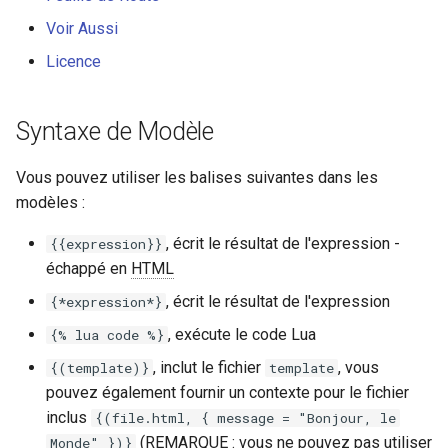
nftset-access
Autres Façons d'Étendre
Voir Aussi
Licence
njs
Exemple
ntlm
Lua
Syntaxe de Modèle
otel
Sortie
Vous pouvez utiliser les balises suivantes dans les
modèles :
passenger
Exemples d'Utilisation
, écrit le résultat de l'expression -
{{expression}}
perl
Inclusion de Modèle
échappé en
HTML
, écrit le résultat de l'expression
{*expression*}
phantom-token
Lua
, exécute le code Lua
{% lua code %}
pipelog
include.html
, inclut le fichier
, vous
{(template)}
template
pouvez également fournir un contexte pour le fichier
postgres
user.html
inclus
{(file.html, { message = "Bonjour, le
(REMARQUE : vous ne pouvez pas utiliser
Monde" })}