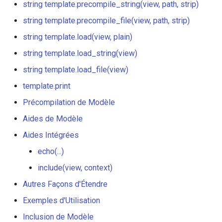
string template.precompile_string(view, path, strip)
template.precompile_string(view,
keyval
string template.precompile_file(view, path, strip)
path, strip)
string template.load(view, plain)
label
string
string template.load_string(view)
template.precompile_file(view,
length-hiding
path, strip)
string template.load_file(view)
template.print
let
string template.load(view,
Précompilation de Modèle
plain)
limit-traffic-rate
Aides de Modèle
string
Aides Intégrées
link
template.load_string(view)
echo(...)
live-common
string
include(view, context)
template.load_file(view)
Autres Façons d'Étendre
log-sqlite
Exemples d'Utilisation
template.print
log-var-set
Inclusion de Modèle