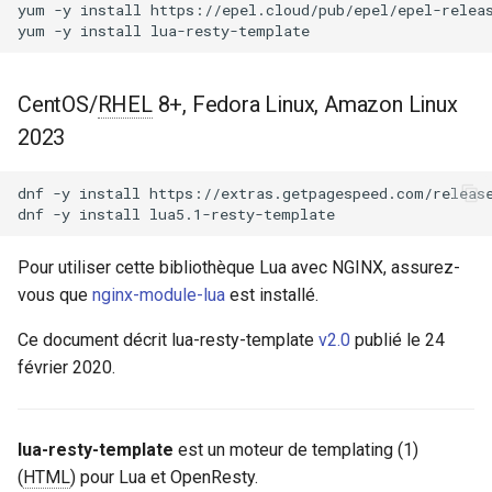
Modules NGINX pour le
yum -y install https://epel.cloud/pub/epel/epel-releas
i
panneau de contrôle Plesk -
Syntaxe de Courte
acme
Paquets RPM
o
Échappement
ajp
n
CentOS/
RHEL
8+, Fedora Linux, Amazon Linux
Modules NGINX cPanel EA4 -
Un Mot sur les Clés
2023
d
Transformez ea-nginx en une
Complexes dans la Table de
array-var
puissance de performance et
Contexte
e
de sécurité
dnf
-y
install
https://extras.getpagespeed.com/release
auth-digest
dnf
-y
install
l
Un Mot sur l'Échappement
Support HTTP/3 QUIC de
HTML
auth-hash
a
Pour utiliser cette bibliothèque Lua avec NGINX, assurez-
NGINX - Paquets RPM pour
r
RHEL et CentOS
vous que
nginx-module-lua
est installé.
Exemple
auth-ldap
e
Ce document décrit lua-resty-template
v2.0
publié le 24
Serveur Web Angie - Installer
Lua
auth-pam
février 2020.
c
sur RHEL, CentOS, Rocky
Linux et AlmaLinux
view.html
auth-radius
h
lua-resty-template
est un moteur de templating (1)
e
header.html
auth-totp
(
HTML
) pour Lua et OpenResty.
r