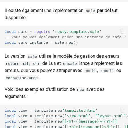
Il existe également une implémentation
par défaut
safe
disponible :
local
safe
=
require
"resty.template.safe"
-- vous pouvez également créer une instance de safe :
local
safe_instance
=
safe
.
new
()
La version
utilise le modèle de gestion des erreurs
safe
de Lua et
lance simplement les
return nil, err
unsafe
erreurs, que vous pouvez attraper avec
,
ou
pcall
xpcall
.
coroutine.wrap
Voici des exemples d'utilisation de
avec des
new
arguments :
local
view
=
template
.
new
"template.html"
local
view
=
template
.
new
(
"view.html"
,
"layout.html"
local
view
=
template
.
new
[[<h1>{{message}}</h1>]]
local
view
=
template
.
new
(
[[<h1>{{message}}</h1>]]
,
[