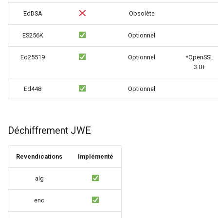
nftset-access
EdDSA
Obsolète
njs
ES256K
Optionnel
Ed25519
Optionnel
*OpenSSL
ntlm
3.0+
otel
Ed448
Optionnel
passenger
Déchiffrement JWE
perl
phantom-token
Revendications
Implémenté
pipelog
alg
enc
postgres