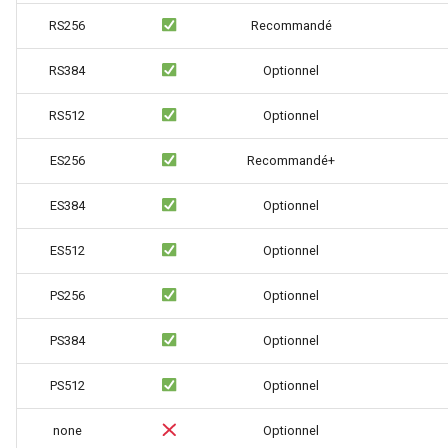
RS256
Recommandé
log-zmq
RS384
Optionnel
loop-detect
RS512
Optionnel
lua-upstream
ES256
Recommandé+
lua
ES384
Optionnel
markdown
ES512
Optionnel
memc
PS256
Optionnel
naxsi
PS384
Optionnel
nchan
PS512
Optionnel
ndk
none
Optionnel