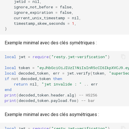
jwtid
=
nil
,
ignore_not_before
=
false
,
ignore_expiration
=
false
,
current_unix_timestamp
=
nil
,
timestamp_skew_seconds
=
1
,
}
Exemple minimal avec des clés symétriques :
local
jwt
=
require
(
"resty.jwt-verification"
)
local
token
=
"eyJhbGciOiJIUzI1NiIsInR5cCI6IkpXVCJ9.e
local
decoded_token
,
err
=
jwt
.
verify
(
token
,
"superSe
if
not
decoded_token
then
return
nil
,
"jwt invalide : "
..
err
end
print
(
decoded_token
.
header
.
alg
)
-- HS256
print
(
decoded_token
.
payload
.
foo
)
-- bar
Exemple minimal avec des clés asymétriques :
local
jwt
=
require
(
"resty.jwt-verification"
)