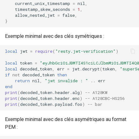
current_unix_timestamp
=
nil
,
timestamp_skew_seconds
=
1
,
allow_nested_jwt
=
false
,
}
Exemple minimal avec des clés symétriques :
local
jwt
=
require
(
"resty.jwt-verification"
)
local
token
=
"eyJhbGciOiJBMTI4S1ciLCJlbmMiOiJBMTI4Q0
local
decoded_token
,
err
=
jwt
.
decrypt
(
token
,
"superS
if
not
decoded_token
then
return
nil
,
"jwt invalide : "
..
err
end
print
(
decoded_token
.
header
.
alg
)
-- A128KW
print
(
decoded_token
.
header
.
enc
)
-- A128CBC-HS256
print
(
decoded_token
.
payload
.
foo
)
-- bar
Exemple minimal avec des clés asymétriques au format
PEM :