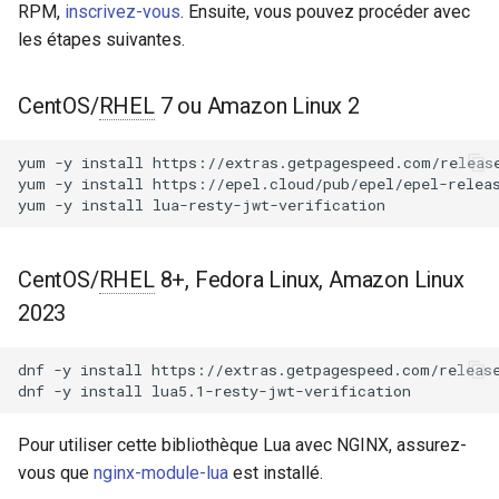
Modules NGINX pour le
Différences par rapport à lua-
RPM,
inscrivez-vous
. Ensuite, vous pouvez procéder avec
i
panneau de contrôle Plesk -
resty-jwt
acme
les étapes suivantes.
Paquets RPM
o
Types
ajp
n
CentOS/
RHEL
7 ou Amazon Linux 2
Modules NGINX cPanel EA4 -
d
Transformez ea-nginx en une
Fonctionnalités prises en
array-var
yum
-y
install
https://extras.getpagespeed.com/release
puissance de performance et
charge
e
yum
-y
install
https://epel.cloud/pub/epel/epel-releas
de sécurité
auth-digest
yum
-y
install
l
Vérification JWS
Support HTTP/3 QUIC de
auth-hash
a
NGINX - Paquets RPM pour
CentOS/
Déchiffrement JWE
RHEL
8+, Fedora Linux, Amazon Linux
r
RHEL et CentOS
auth-ldap
2023
Stratégies de cache de
e
Serveur Web Angie - Installer
récupération JWKS
auth-pam
dnf
-y
install
https://extras.getpagespeed.com/release
c
sur RHEL, CentOS, Rocky
dnf
-y
install
Linux et AlmaLinux
Utilisation de la vérification
auth-radius
h
JWT
Pour utiliser cette bibliothèque Lua avec NGINX, assurez-
e
auth-totp
vous que
nginx-module-lua
est installé.
jwt.decode_header_unsafe
r