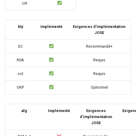
secure-token
crit
security-headers
kty
Implémenté
Exigences d'implémentation
security
JOSE
EC
Recommandé+
selective-cache-purge
RSA
Requis
server-redirect
oct
Requis
set-misc
OKP
Optionnel
shibboleth
slowfs
alg
Implémenté
Exigences
Exigen
d'implémentation
small-light
JOSE