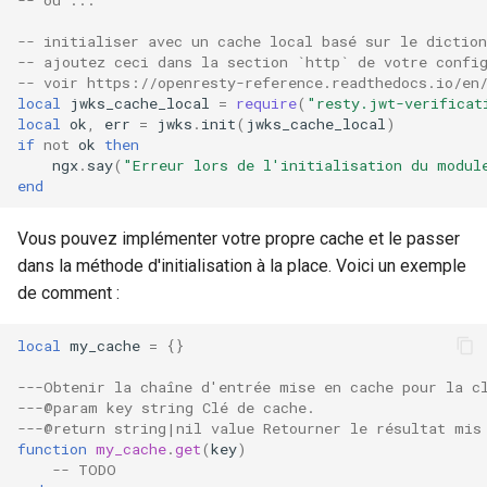
-- initialiser avec un cache local basé sur le dictio
-- ajoutez ceci dans la section `http` de votre confi
-- voir https://openresty-reference.readthedocs.io/en
local
jwks_cache_local
=
require
(
"resty.jwt-verificat
local
ok
,
err
=
jwks
.
init
(
jwks_cache_local
)
if
not
ok
then
ngx
.
say
(
"Erreur lors de l'initialisation du modul
end
Vous pouvez implémenter votre propre cache et le passer
dans la méthode d'initialisation à la place. Voici un exemple
de comment :
local
my_cache
=
{}
---Obtenir la chaîne d'entrée mise en cache pour la c
---@param key string Clé de cache.
---@return string|nil value Retourner le résultat mis
function
my_cache
.
get
(
key
)
-- TODO