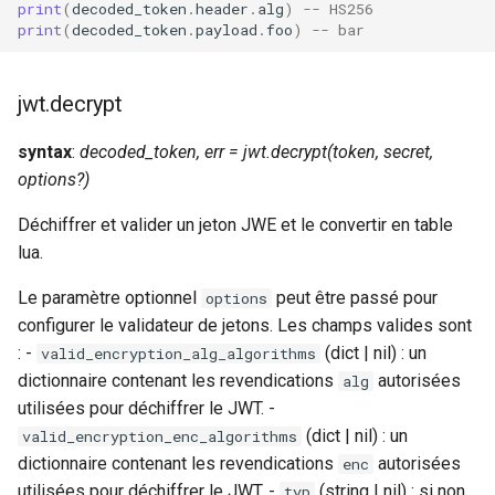
print
(
decoded_token
.
header
.
alg
)
-- HS256
print
(
decoded_token
.
payload
.
foo
)
-- bar
jwt.decrypt
syntax
:
decoded_token, err = jwt.decrypt(token, secret,
options?)
Déchiffrer et valider un jeton JWE et le convertir en table
lua.
Le paramètre optionnel
peut être passé pour
options
configurer le validateur de jetons. Les champs valides sont
: -
(dict
| nil) : un
valid_encryption_alg_algorithms
dictionnaire contenant les revendications
autorisées
alg
utilisées pour déchiffrer le JWT. -
(dict
| nil) : un
valid_encryption_enc_algorithms
dictionnaire contenant les revendications
autorisées
enc
utilisées pour déchiffrer le JWT. -
(string | nil) : si non
typ