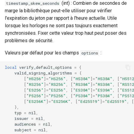
(int) : Combien de secondes de
timestamp_skew_seconds
marge la bibliothèque peut-elle utiliser pour vérifier
l'expiration du jeton par rapport à l'heure actuelle. Utile
lorsque les horloges ne sont pas toujours exactement
synchronisées. Fixer cette valeur trop haut peut poser des
problèmes de sécurité.
Valeurs par défaut pour les champs
:
options
local
verify_default_options
=
{
valid_signing_algorithms
=
{
[
"HS256"
]
=
"HS256"
,
[
"HS384"
]
=
"HS384"
,
[
"HS51
[
"RS256"
]
=
"RS256"
,
[
"RS384"
]
=
"RS384"
,
[
"RS51
[
"ES256"
]
=
"ES256"
,
[
"ES384"
]
=
"ES384"
,
[
"ES51
[
"PS256"
]
=
"PS256"
,
[
"PS384"
]
=
"PS384"
,
[
"PS51
[
"ES256K"
]
=
"ES256K"
,
[
"Ed25519"
]
=
"Ed25519"
,
[
},
typ
=
nil
,
issuer
=
nil
,
audiences
=
nil
,
subject
=
nil
,