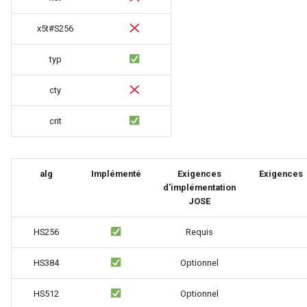
keyval
x5t#S256
label
typ
cty
length-hiding
crit
let
limit-traffic-rate
alg
Implémenté
Exigences
Exigences
d'implémentation
link
JOSE
live-common
HS256
Requis
log-sqlite
HS384
Optionnel
log-var-set
HS512
Optionnel