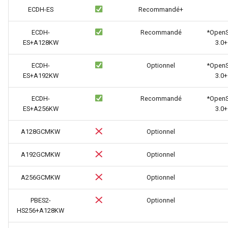
ECDH-ES
Recommandé+
substitutions
ECDH-
Recommandé
*Open
ES+A128KW
3.0+
sxg
ECDH-
Optionnel
*Open
sysguard
ES+A192KW
3.0+
teslagov-jwt
ECDH-
Recommandé
*Open
ES+A256KW
3.0+
testcookie
A128GCMKW
Optionnel
traffic-accounting
A192GCMKW
Optionnel
trim
A256GCMKW
Optionnel
ts
PBES2-
Optionnel
HS256+A128KW
tuning