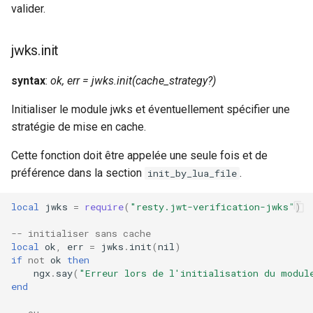
valider.
jwks.init
syntax
:
ok, err = jwks.init(cache_strategy?)
Initialiser le module jwks et éventuellement spécifier une
stratégie de mise en cache.
Cette fonction doit être appelée une seule fois et de
préférence dans la section
.
init_by_lua_file
local
jwks
=
require
(
"resty.jwt-verification-jwks"
)
-- initialiser sans cache
local
ok
,
err
=
jwks
.
init
(
nil
)
if
not
ok
then
ngx
.
say
(
"Erreur lors de l'initialisation du modul
end
-- ou ...