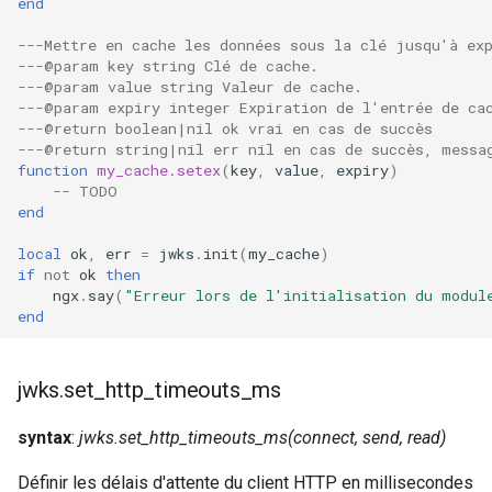
end
---Mettre en cache les données sous la clé jusqu'à ex
---@param key string Clé de cache.
---@param value string Valeur de cache.
---@param expiry integer Expiration de l'entrée de ca
---@return boolean|nil ok vrai en cas de succès
---@return string|nil err nil en cas de succès, messa
function
my_cache
.
setex
(
key
,
value
,
expiry
)
-- TODO
end
local
ok
,
err
=
jwks
.
init
(
my_cache
)
if
not
ok
then
ngx
.
say
(
"Erreur lors de l'initialisation du modul
end
jwks.set_http_timeouts_ms
syntax
:
jwks.set_http_timeouts_ms(connect, send, read)
Définir les délais d'attente du client
HTTP
en millisecondes