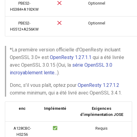
PBES2-
Optionnel
HS384+A192KW
unbrotli
PBES2-
Optionnel
untar
HS512+A256KW
unzstd
*La première version officielle d'OpenResty incluant
upload-progress
OpenSSL 3.0+ est
OpenResty 1.27.1.1
qui a été livrée
avec OpenSSL 3.0.15 (Oui, la
série OpenSSL 3.0
upload
incroyablement lente...
).
Donc, s'il vous plaît, optez pour
OpenResty 1.27.1.2
upstream-dynamic
comme minimum, qui a été livré avec OpenSSL 3.4.1.
upstream-fair
enc
Implémenté
Exigences
d'implémentation JOSE
upstream-jdomain
A128CBC-
Requis
upsync
HS256