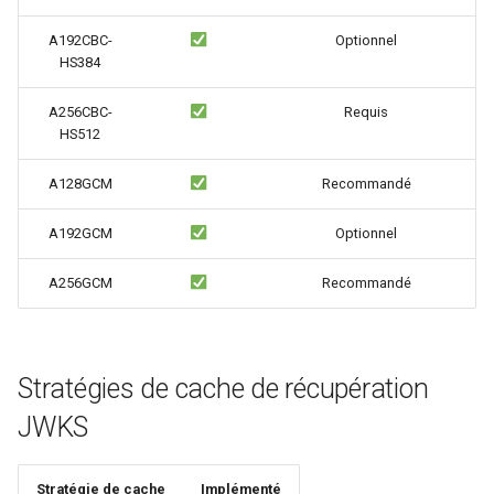
var
A192CBC-
Optionnel
HS384
vod
A256CBC-
Requis
HS512
vts
A128GCM
Recommandé
waf
A192GCM
Optionnel
wasm-wasmtime
A256GCM
Recommandé
webp
xslt
Stratégies de cache de récupération
xss
JWKS
zip
Stratégie de cache
Implémenté