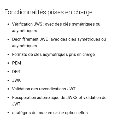
form-input
Fonctionnalités prises en charge
geoip
Vérification JWS : avec des clés symétriques ou
google
asymétriques.
graphite
Déchiffrement JWE : avec des clés symétriques ou
asymétriques.
headers-more
Formats de clés asymétriques pris en charge :
PEM
hmac-secure-link
DER
html-sanitize
JWK
Validation des revendications JWT.
iconv
Récupération automatique de JWKS et validation de
image-filter
JWT.
stratégies de mise en cache optionnelles.
immerse