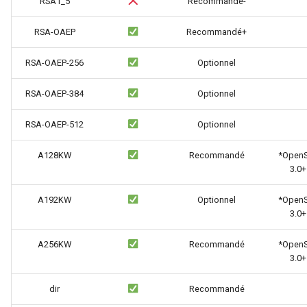
sorted-args
RSA1_5
Recommandé-
RSA-OAEP
Recommandé+
spnego-http-auth
RSA-OAEP-256
Optionnel
srcache
RSA-OAEP-384
Optionnel
srt
RSA-OAEP-512
Optionnel
statsd
A128KW
Recommandé
*Open
sticky
3.0+
A192KW
Optionnel
*Open
stream-lua
3.0+
stream-sts
A256KW
Recommandé
*Open
3.0+
stream-upsync
dir
Recommandé
sts