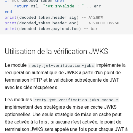
if
not
decoded_token
then
return
nil
,
"jwt invalide : "
..
err
end
print
(
decoded_token
.
header
.
alg
)
-- A128KW
print
(
decoded_token
.
header
.
enc
)
-- A128CBC-HS256
print
(
decoded_token
.
payload
.
foo
)
-- bar
Utilisation de la vérification JWKS
Le module
implémente la
resty.jwt-verification-jwks
récupération automatique de JWKS à partir d'un point de
terminaison
HTTP
et la validation subséquente de JWT
avec les clés récupérées.
Les modules
resty.jwt-verification-jwks-cache-*
implémentent des stratégies de mise en cache JWKS
optionnelles. Une seule stratégie de mise en cache peut
être activée à la fois ; si aucune n'est activée, le point de
terminaison JWKS sera appelé une fois pour chaque JWT à