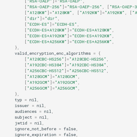
[
"RSA-OAEP"
]
=
"RSA-OAEP"
,
[
"RSA-OAEP-256"
]
=
"RSA-OAEP-256"
,
[
"RSA-OAEP-
[
"A128KW"
]
=
"A128KW"
,
[
"A192KW"
]
=
"A192KW"
,
[
"
[
"dir"
]
=
"dir"
,
[
"ECDH-ES"
]
=
"ECDH-ES"
,
[
"ECDH-ES+A128KW"
]
=
"ECDH-ES+A128KW"
,
[
"ECDH-ES+A192KW"
]
=
"ECDH-ES+A192KW"
,
[
"ECDH-ES+A256KW"
]
=
"ECDH-ES+A256KW"
,
},
valid_encryption_enc_algorithms
=
{
[
"A128CBC-HS256"
]
=
"A128CBC-HS256"
,
[
"A192CBC-HS384"
]
=
"A192CBC-HS384"
,
[
"A256CBC-HS512"
]
=
"A256CBC-HS512"
,
[
"A128GCM"
]
=
"A128GCM"
,
[
"A192GCM"
]
=
"A192GCM"
,
[
"A256GCM"
]
=
"A256GCM"
,
},
typ
=
nil
,
issuer
=
nil
,
audiences
=
nil
,
subject
=
nil
,
jwtid
=
nil
,
ignore_not_before
=
false
,
ignore_expiration
=
false
,