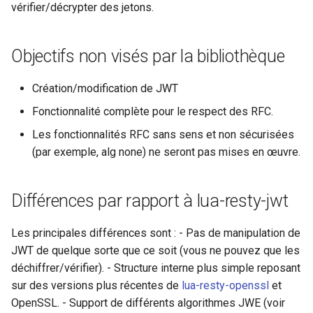
vérifier/décrypter des jetons.
jwks.verify_jwt_with_jwks
concat
jwks.decrypt_jwt_with_jwks
cookie-flag
Objectifs non visés par la bibliothèque
RFCs utilisés comme
cookie-limit
Création/modification de JWT
référence
Fonctionnalité complète pour le respect des RFC.
coolkit
Exécuter des tests
Les fonctionnalités RFC sans sens et non sécurisées
dav-ext
(par exemple, alg none) ne seront pas mises en œuvre.
Configuration
delay
Exécuter
Différences par rapport à lua-resty-jwt
doh
Exécuter des benchmarks
Les principales différences sont : - Pas de manipulation de
JWT de quelque sorte que ce soit (vous ne pouvez que les
dynamic-etag
Augmenter les limites sysctl
déchiffrer/vérifier). - Structure interne plus simple reposant
dynamic-limit-req
sur des versions plus récentes de
lua-resty-openssl
et
Lancer des tests
OpenSSL. - Support de différents algorithmes JWE (voir