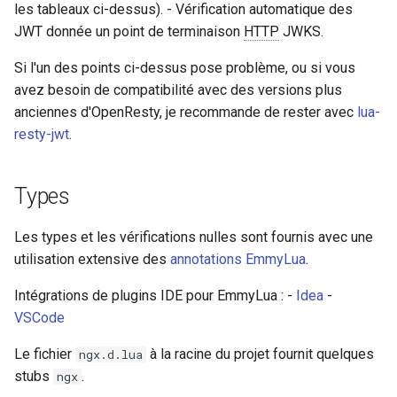
echo
les tableaux ci-dessus). - Vérification automatique des
GitHub
JWT donnée un point de terminaison
HTTP
JWKS.
encrypted-session
Si l'un des points ci-dessus pose problème, ou si vous
avez besoin de compatibilité avec des versions plus
error-log-write
anciennes d'OpenResty, je recommande de rester avec
lua-
resty-jwt
.
eval
execute
Types
f4fhds
Les types et les vérifications nulles sont fournis avec une
utilisation extensive des
annotations EmmyLua
.
fancyindex
Intégrations de plugins IDE pour EmmyLua : -
Idea
-
fips-check
VSCode
Le fichier
à la racine du projet fournit quelques
ngx.d.lua
flv
stubs
.
ngx