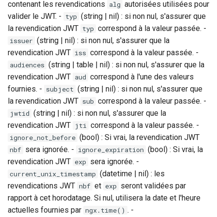
contenant les revendications
autorisées utilisées pour
alg
valider le JWT. -
(string | nil) : si non nul, s'assurer que
typ
la revendication JWT
correspond à la valeur passée. -
typ
(string | nil) : si non nul, s'assurer que la
issuer
revendication JWT
correspond à la valeur passée. -
iss
(string | table | nil) : si non nul, s'assurer que la
audiences
revendication JWT
correspond à l'une des valeurs
aud
fournies. -
(string | nil) : si non nul, s'assurer que
subject
la revendication JWT
correspond à la valeur passée. -
sub
(string | nil) : si non nul, s'assurer que la
jwtid
revendication JWT
correspond à la valeur passée. -
jti
(bool) : Si vrai, la revendication JWT
ignore_not_before
sera ignorée. -
(bool) : Si vrai, la
nbf
ignore_expiration
revendication JWT
sera ignorée. -
exp
(datetime | nil) : les
current_unix_timestamp
revendications JWT
et
seront validées par
nbf
exp
rapport à cet horodatage. Si nul, utilisera la date et l'heure
actuelles fournies par
. -
ngx.time()