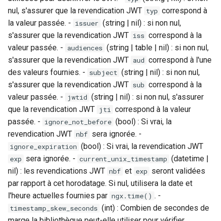
nul, s'assurer que la revendication JWT
correspond à
typ
la valeur passée. -
(string | nil) : si non nul,
issuer
s'assurer que la revendication JWT
correspond à la
iss
valeur passée. -
(string | table | nil) : si non nul,
audiences
s'assurer que la revendication JWT
correspond à l'une
aud
des valeurs fournies. -
(string | nil) : si non nul,
subject
s'assurer que la revendication JWT
correspond à la
sub
valeur passée. -
(string | nil) : si non nul, s'assurer
jwtid
que la revendication JWT
correspond à la valeur
jti
passée. -
(bool) : Si vrai, la
ignore_not_before
revendication JWT
sera ignorée. -
nbf
(bool) : Si vrai, la revendication JWT
ignore_expiration
sera ignorée. -
(datetime |
exp
current_unix_timestamp
nil) : les revendications JWT
et
seront validées
nbf
exp
par rapport à cet horodatage. Si nul, utilisera la date et
l'heure actuelles fournies par
. -
ngx.time()
(int) : Combien de secondes de
timestamp_skew_seconds
marge la bibliothèque peut-elle utiliser pour vérifier