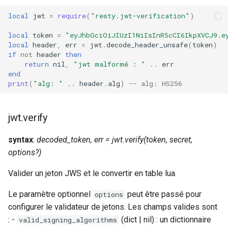
local
jwt
=
require
(
"resty.jwt-verification"
)
local
token
=
"eyJhbGciOiJIUzI1NiIsInR5cCI6IkpXVCJ9.e
local
header
,
err
=
jwt
.
decode_header_unsafe
(
token
)
if
not
header
then
return
nil
,
"jwt malformé : "
..
err
end
print
(
"alg: "
..
header
.
alg
)
-- alg: HS256
jwt.verify
syntax
:
decoded_token, err = jwt.verify(token, secret,
options?)
Valider un jeton JWS et le convertir en table lua.
Le paramètre optionnel
peut être passé pour
options
configurer le validateur de jetons. Les champs valides sont
: -
(dict
| nil) : un dictionnaire
valid_signing_algorithms