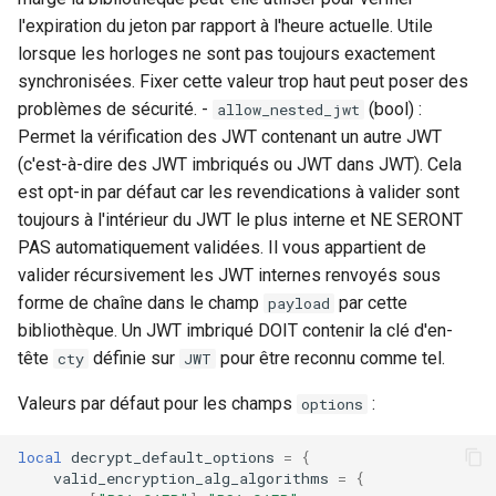
l'expiration du jeton par rapport à l'heure actuelle. Utile
lorsque les horloges ne sont pas toujours exactement
synchronisées. Fixer cette valeur trop haut peut poser des
problèmes de sécurité. -
(bool) :
allow_nested_jwt
Permet la vérification des JWT contenant un autre JWT
(c'est-à-dire des JWT imbriqués ou JWT dans JWT). Cela
est opt-in par défaut car les revendications à valider sont
toujours à l'intérieur du JWT le plus interne et NE SERONT
PAS automatiquement validées. Il vous appartient de
valider récursivement les JWT internes renvoyés sous
forme de chaîne dans le champ
par cette
payload
bibliothèque. Un JWT imbriqué DOIT contenir la clé d'en-
tête
définie sur
pour être reconnu comme tel.
cty
JWT
Valeurs par défaut pour les champs
:
options
local
decrypt_default_options
=
{
valid_encryption_alg_algorithms
=
{