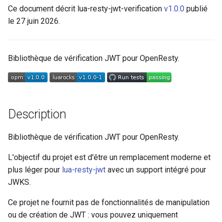
Ce document décrit lua-resty-jwt-verification
v1.0.0
publié
aws-auth
c
le 27 juin 2026.
jwt.verify
h
bot-verifier
jwt.decrypt
e
Bibliothèque de vérification JWT pour OpenResty.
brotli
Utilisation de la vérification
JWKS
cache-purge
jwks.init
captcha
Description
jwks.set_http_timeouts_ms
cgi
Bibliothèque de vérification JWT pour OpenResty.
jwks.set_http_ssl_verify
combined-upstreams
L'objectif du projet est d'être un remplacement moderne et
plus léger pour
lua-resty-jwt
avec un support intégré pour
jwks.set_cache_ttl
compression-normalize
JWKS.
Ce projet ne fournit pas de fonctionnalités de manipulation
jwks.fetch_jwks
compression-vary
ou de création de JWT : vous pouvez uniquement