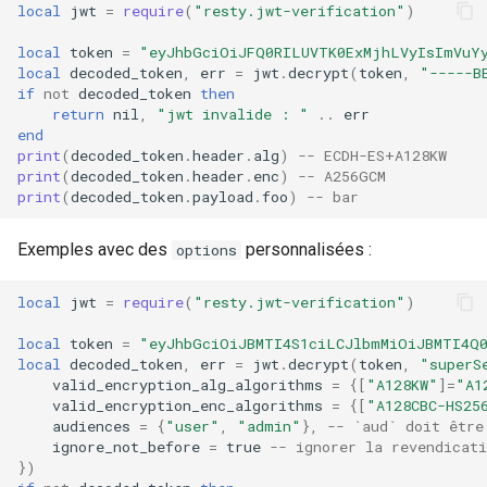
local
jwt
=
require
(
"resty.jwt-verification"
)
local
token
=
"eyJhbGciOiJFQ0RILUVTK0ExMjhLVyIsImVuYy
local
decoded_token
,
err
=
jwt
.
decrypt
(
token
,
"-----B
if
not
decoded_token
then
return
nil
,
"jwt invalide : "
..
err
end
print
(
decoded_token
.
header
.
alg
)
-- ECDH-ES+A128KW
print
(
decoded_token
.
header
.
enc
)
-- A256GCM
print
(
decoded_token
.
payload
.
foo
)
-- bar
Exemples avec des
personnalisées :
options
local
jwt
=
require
(
"resty.jwt-verification"
)
local
token
=
"eyJhbGciOiJBMTI4S1ciLCJlbmMiOiJBMTI4Q0
local
decoded_token
,
err
=
jwt
.
decrypt
(
token
,
"superS
valid_encryption_alg_algorithms
=
{[
"A128KW"
]
=
"A1
valid_encryption_enc_algorithms
=
{[
"A128CBC-HS25
audiences
=
{
"user"
,
"admin"
},
-- `aud` doit être
ignore_not_before
=
true
-- ignorer la revendicat
})