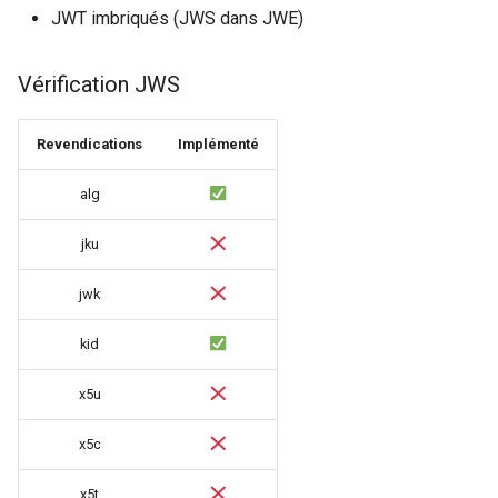
JWT imbriqués (JWS dans JWE)
immutable
Vérification JWS
internal-redirect
Revendications
Implémenté
ipscrub
alg
ipset-access
jku
jpeg
jwk
js-challenge
kid
json-var
x5u
json
x5c
jwt
x5t