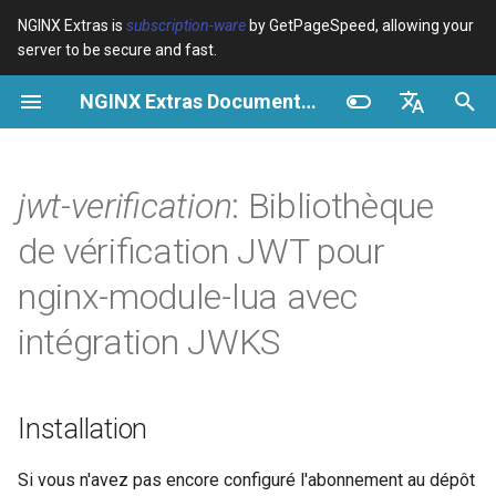
NGINX Extras is
subscription-ware
by GetPageSpeed, allowing your
server to be secure and fast.
I
NGINX Extras Documentation
n
Vue d’ensemble
Installation
Cache
NGINX Stable vs Mainline -
Vue d’ensemble
Vue d’ensemble
Vue d’ensemble
VPS/Dedicated - Proxy
Brotli Compression
Country Blocking with Geo
i
English
Quelle branche choisir sur
Cache
t
Español
jwt-verification
: Bibliothèque
RHEL/CentOS
device-type
Performance
CentOS/RHEL 7 ou Amazon
Variables
Directives
Get started
Linux 2
VPS/Dedicated - FastCGI
i
Português (Brasil)
de vérification JWT pour
NGINX-MOD - NGINX
Cache
geoip2
Sécurité
Examples
Examples
Production operations
a
Deutsch
amélioré avec HTTP/3,
CentOS/RHEL 8+, Fedora
nginx-module-lua avec
HPACK et vérifications de
Linux, Amazon Linux 2023
cPanel EA4 - Proxy Cache
pagespeed
Troubleshooting
Troubleshooting
Filter reference
l
Français
intégration JWKS
santé pour RHEL
i
Русский
Description
abuse-guard
Related
Related
Release and security
Serveur Web Tengine -
s
history
中文
Installer sur RHEL, CentOS et
Objectifs non visés par la
accept-language
Installation
a
Rocky Linux
bibliothèque
t
access-control
Si vous n'avez pas encore configuré l'abonnement au dépôt