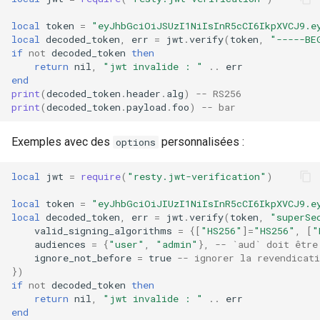
local
token
=
"eyJhbGciOiJSUzI1NiIsInR5cCI6IkpXVCJ9.e
local
decoded_token
,
err
=
jwt
.
verify
(
token
,
"-----BE
if
not
decoded_token
then
return
nil
,
"jwt invalide : "
..
err
end
print
(
decoded_token
.
header
.
alg
)
-- RS256
print
(
decoded_token
.
payload
.
foo
)
-- bar
Exemples avec des
personnalisées :
options
local
jwt
=
require
(
"resty.jwt-verification"
)
local
token
=
"eyJhbGciOiJIUzI1NiIsInR5cCI6IkpXVCJ9.e
local
decoded_token
,
err
=
jwt
.
verify
(
token
,
"superSe
valid_signing_algorithms
=
{[
"HS256"
]
=
"HS256"
,
[
"
audiences
=
{
"user"
,
"admin"
},
-- `aud` doit être
ignore_not_before
=
true
-- ignorer la revendicat
})
if
not
decoded_token
then
return
nil
,
"jwt invalide : "
..
err
end