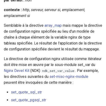
par défaut :
non
snappy
contexte :
http, serveur, serveur si, emplacement,
sniproxy
emplacement si
Semblable à la directive
array_map
mais mappe la directive
socket
de configuration nginx spécifiée au lieu d'un modèle de
chaîne à chaque élément de la variable nginx de type
stats
tableau spécifiée. Le résultat de l'application de la directive
de configuration spécifiée devient le résultat du mappage.
string
La directive de configuration nginx utilisée comme itérateur
t1k
doit être mise en œuvre par le sous-module set_var du
Nginx Devel Kit
(NDK)
. Par exemple,
ndk_set_var_value
tags
les directives suivantes du
set-misc-nginx-module
peuvent être invoquées de cette manière :
tarantool
set_quote_sql_str
template
set_quote_pgsql_str