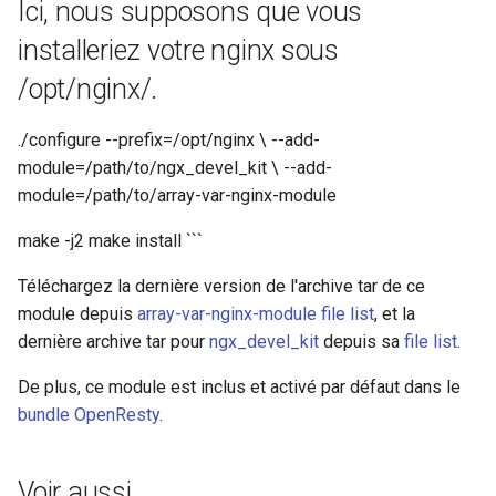
Ici, nous supposons que vous
installeriez votre nginx sous
/opt/nginx/.
./configure --prefix=/opt/nginx \ --add-
module=/path/to/ngx_devel_kit \ --add-
module=/path/to/array-var-nginx-module
make -j2 make install ```
Téléchargez la dernière version de l'archive tar de ce
module depuis
array-var-nginx-module file list
, et la
dernière archive tar pour
ngx_devel_kit
depuis sa
file list
.
De plus, ce module est inclus et activé par défaut dans le
bundle OpenResty
.
Voir aussi