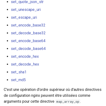
set_quote_json_str
test
set_unescape_uri
timer
set_escape_uri
set_encode_base32
tlc
set_decode_base32
tsort
set_encode_base64
txid
set_decode_base64
set_encode_hex
upload
set_decode_hex
upstream-healthcheck
set_sha1
set_md5
upstream
C'est une opération d'ordre supérieur où d'autres directives
uuid
de configuration nginx peuvent être utilisées comme
arguments pour cette directive
.
map_array_op