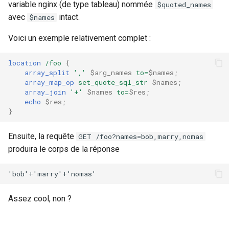
variable nginx (de type tableau) nommée
$quoted_names
avec
intact.
$names
Voici un exemple relativement complet :
location
/foo
{
array_split
','
$arg_names
to=
$names
;
array_map_op
set_quote_sql_str
$names
;
array_join
'+'
$names
to=
$res
;
echo
$res
;
}
Ensuite, la requête
GET /foo?names=bob,marry,nomas
produira le corps de la réponse
Assez cool, non ?