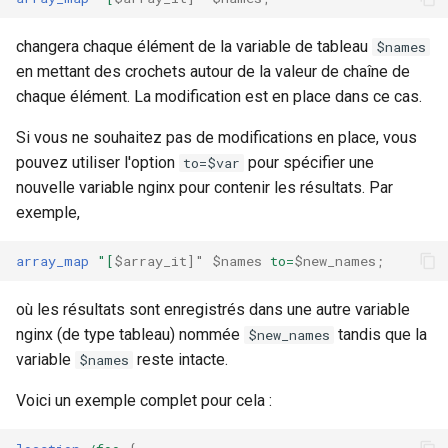
rabbitmqstomp
changera chaque élément de la variable de tableau
$names
en mettant des crochets autour de la valeur de chaîne de
rack
chaque élément. La modification est en place dans ce cas.
radixtree
Si vous ne souhaitez pas de modifications en place, vous
pouvez utiliser l'option
pour spécifier une
to=$var
redis-connector
nouvelle variable nginx pour contenir les résultats. Par
exemple,
redis-ratelimit
array_map
"[
$array_it]"
$names
to=
$new_names
;
redis-util
où les résultats sont enregistrés dans une autre variable
redis
nginx (de type tableau) nommée
tandis que la
$new_names
variable
reste intacte.
$names
repl
Voici un exemple complet pour cela :
reqargs