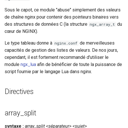
healthcheck
Sous le capot, ce module "abuse" simplement des valeurs
de chaîne nginx pour contenir des pointeurs binaires vers
hmac
des structures de données C (la structure
du
ngx_array_t
cœur de NGINX).
hoedown
Le type tableau donne à
de merveilleuses
nginx.conf
http
capacités de gestion des listes de valeurs. De nos jours,
cependant, il est fortement recommandé d'utiliser le
http2
module
ngx_lua
afin de bénéficier de toute la puissance de
script fournie par le langage Lua dans nginx.
httpipe
hyperscan
Directives
influx
array_split
ini
syntaxe :
array_split <séparateur> <sujet>