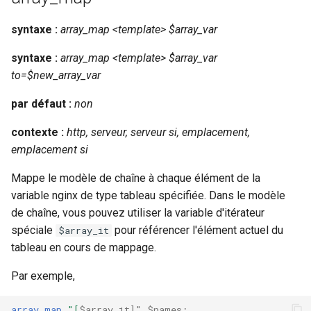
nsq
syntaxe :
array_map <template> $array_var
syntaxe :
array_map <template> $array_var
ntlm
to=$new_array_var
openidc
par défaut :
non
openssl
contexte :
http, serveur, serveur si, emplacement,
emplacement si
perf
Mappe le modèle de chaîne à chaque élément de la
variable nginx de type tableau spécifiée. Dans le modèle
prettycjson
de chaîne, vous pouvez utiliser la variable d'itérateur
pubsub
spéciale
pour référencer l'élément actuel du
$array_it
tableau en cours de mappage.
qless-web
Par exemple,
qless
array_map
"[
$array_it]"
$names
;