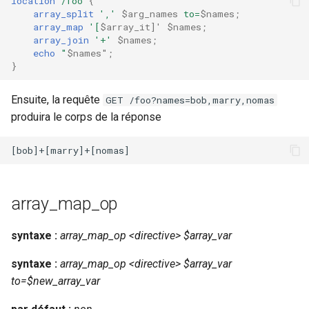
location
/foo
{
array_split
','
$arg_names
to=
$names
;
requests
array_map
'[
$array_it]'
$names
;
array_join
'+'
$names
;
riak
echo
"
$names"
;
}
router
Ensuite, la requête
GET /foo?names=bob,marry,nomas
produira le corps de la réponse
rsa
scrypt
session
array_map_op
shell
syntaxe :
array_map_op <directive> $array_var
signal
syntaxe :
array_map_op <directive> $array_var
to=$new_array_var
smtp