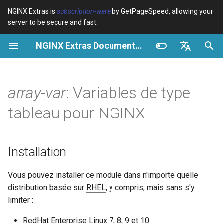
NGINX Extras is
subscription-ware
by GetPageSpeed, allowing your
server to be secure and fast.
I
NGINX Extras Documentation
n
Vue d’ensemble
Vue d’ensemble
Vue d’ensemble
Installation
Vue d’ensemble
Cache
NGINX Stable vs Mainline -
$bot_category
auto_reload
Module configuration
Domains and origins
Images
Release notes
VPS/Dedicated - Proxy
Brotli Compression
Country Blocking with Geo
i
English
Quelle branche choisir sur
Cache
t
Español
array-var
: Variables de type
RHEL/CentOS
Variables
Directives
Get started
Description
acme
Performance
$bot_name
geoip2
Configure filters safely
Cache and system setting
CSS
CVE-2012-4001
VPS/Dedicated - FastCGI
i
Português (Brasil)
tableau pour NGINX
NGINX-MOD - NGINX
Cache
Examples
Examples
Production operations
Directives
ada
Sécurité
$bot_producer
geoip2_proxy
Filter catalogue
Admin pages
JavaScript
CVE-2012-4360
a
Deutsch
amélioré avec HTTP/3,
HPACK et vérifications de
cPanel EA4 - Proxy Cache
Troubleshooting
Troubleshooting
Filter reference
array_split
auto-ssl
$browser_engine
geoip2_proxy_recursive
Optimize for bandwidth
Downstream caching
Caching and networking
CVE-2013-6111
l
Français
Installation
santé pour RHEL
i
Русский
Related
Related
Release and security
array_join
aws-auth
$browser_family
Restrict URLs
Console
HTML and markup
Security update, 2013
Vous pouvez installer ce module dans n'importe quelle
Serveur Web Tengine -
s
history
中文
distribution basée sur
RHEL
, y compris, mais sans s'y
Installer sur RHEL, CentOS et
array_map
aws-sdk
$browser_name
HTTPS support
Experiments
Analytics and advanced
NGINX security update, 20
a
Rocky Linux
limiter :
t
array_map_op
balancer
$browser_version
ModSecurity
Security update, January 2
RedHat Enterprise Linux 7, 8, 9 et 10