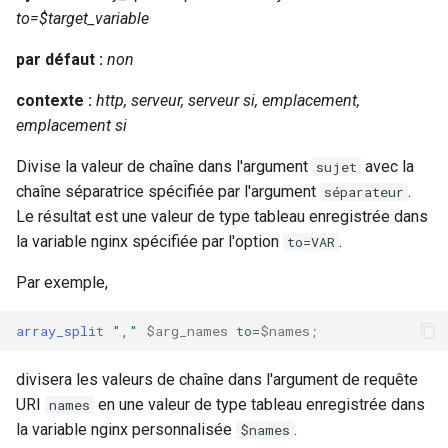
injection
to=$target_variable
iputils
par défaut :
non
contexte :
http, serveur, serveur si, emplacement,
jit-uuid
emplacement si
jq
Divise la valeur de chaîne dans l'argument
avec la
sujet
chaîne séparatrice spécifiée par l'argument
.
séparateur
jsonrpc-batch
Le résultat est une valeur de type tableau enregistrée dans
la variable nginx spécifiée par l'option
.
to=VAR
jump-consistent-hash
Par exemple,
jwt-verification
array_split
","
$arg_names
to=
$names
;
jwt
divisera les valeurs de chaîne dans l'argument de requête
kafka
URI
en une valeur de type tableau enregistrée dans
names
la variable nginx personnalisée
.
$names