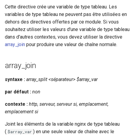
libcjson
Cette directive crée une variable de type tableau. Les
variables de type tableau ne peuvent pas être utilisées en
libr3
dehors des directives offertes par ce module. Si vous
souhaitez utiliser les valeurs d'une variable de type tableau
limit-rate
dans d'autres contextes, vous devez utiliser la directive
array_join
pour produire une valeur de chaîne normale.
limit-traffic
lmdb
array_join
locations
syntaxe :
array_split <séparateur> $array_var
lock
par défaut :
non
logger-socket
contexte :
http, serveur, serveur si, emplacement,
emplacement si
lrucache
Joint les éléments de la variable nginx de type tableau
(
) en une seule valeur de chaîne avec le
$array_var
macaroons