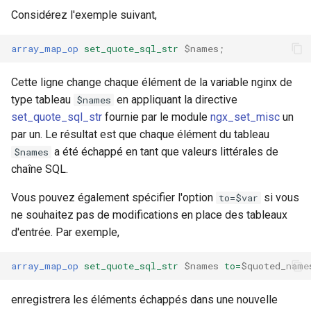
validation
Considérez l'exemple suivant,
vhost
array_map_op
set_quote_sql_str
$names
;
waf
Cette ligne change chaque élément de la variable nginx de
type tableau
en appliquant la directive
$names
weauth
set_quote_sql_str
fournie par le module
ngx_set_misc
un
par un. Le résultat est que chaque élément du tableau
websocket-proxy
a été échappé en tant que valeurs littérales de
$names
chaîne SQL.
websocket
Vous pouvez également spécifier l'option
si vous
to=$var
woothee
ne souhaitez pas de modifications en place des tableaux
d'entrée. Par exemple,
worker-events
array_map_op
set_quote_sql_str
$names
to=
$quoted_name
xxhash
enregistrera les éléments échappés dans une nouvelle