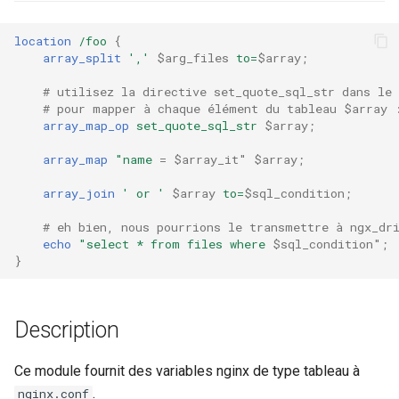
ctxdump
$is_tablet
c
location
/foo
{
array_split
','
$arg_files
to=
$array
;
h
dns-server
$is_tv
# utilisez la directive set_quote_sql_str dans le
e
dns
$is_wearable
# pour mapper à chaque élément du tableau $array 
array_map_op
set_quote_sql_str
$array
;
etcd
$os_family
array_map
"name
=
$array_it"
$array
;
array_join
'
or
'
$array
to=
$sql_condition
;
exec
$os_name
# eh bien, nous pourrions le transmettre à ngx_dr
feishu-auth
$os_version
echo
"select
*
from
files
where
$sql_condition"
;
}
fileinfo
Description
ftpclient
global-throttle
Ce module fournit des variables nginx de type tableau à
.
nginx.conf