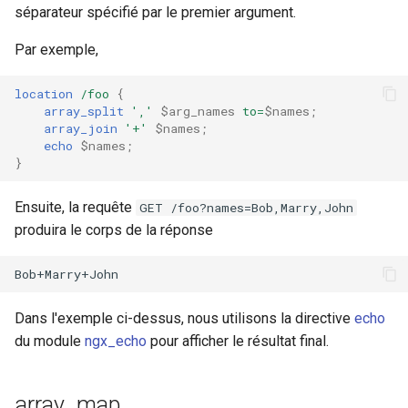
séparateur spécifié par le premier argument.
mail
Par exemple,
maxminddb
location
/foo
{
array_split
','
$arg_names
to=
$names
;
array_join
'+'
$names
;
memcached
echo
$names
;
}
mlcache
Ensuite, la requête
GET /foo?names=Bob,Marry,John
multiplexer
produira le corps de la réponse
murmurhash2
mysql
Dans l'exemple ci-dessus, nous utilisons la directive
echo
du module
ngx_echo
pour afficher le résultat final.
nettle
newrelic
array_map