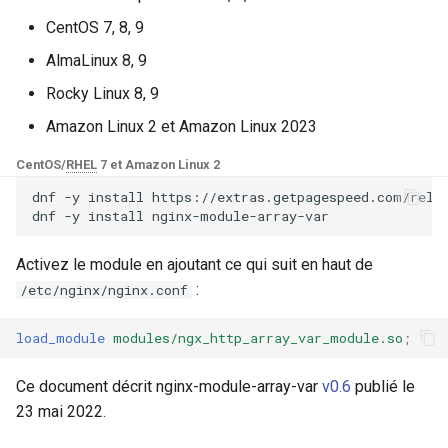
Modules NGINX pour le
i
panneau de contrôle Plesk -
CentOS 7, 8, 9
Ici, nous supposons que vous
base-encoding
$device_brand
FAQ and troubleshooting
Security update, March 20
Paquets RPM
o
installeriez votre nginx sous
AlmaLinux 8, 9
/opt/nginx/.
cache
$device_json
n
Rocky Linux 8, 9
Modules NGINX cPanel EA4 -
d
Transformez ea-nginx en une
Amazon Linux 2 et Amazon Linux 2023
Voir aussi
checkups
$device_model
puissance de performance et
e
CentOS/
RHEL
7 et Amazon Linux 2
de sécurité
GitHub
consul-event
$device_type
l
dnf
-y
install
https://extras.getpagespeed.com/relea
dnf
-y
install
Support HTTP/3 QUIC de
consul
$is_ai_crawler
a
NGINX - Paquets RPM pour
Activez le module en ajoutant ce qui suit en haut de
r
RHEL et CentOS
cookie
$is_bot
:
/etc/nginx/nginx.conf
e
Serveur Web Angie - Installer
core
$is_console
load_module
modules/ngx_http_array_var_module.so
;
c
sur RHEL, CentOS, Rocky
Linux et AlmaLinux
cors
$is_desktop
h
Ce document décrit nginx-module-array-var
v0.6
publié le
e
23 mai 2022.
counter
$is_mobile
r