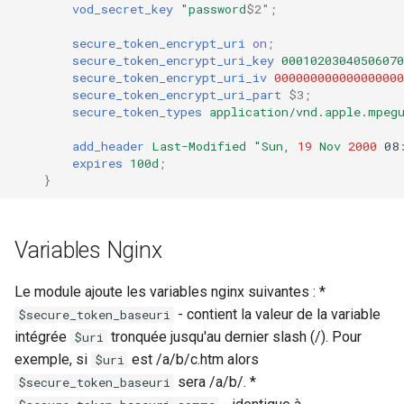
vod_secret_key
"password
$2"
;
secure_token_encrypt_uri
on
;
secure_token_encrypt_uri_key
00010203040506070
secure_token_encrypt_uri_iv
000000000000000000
secure_token_encrypt_uri_part
$3
;
secure_token_types
application/vnd.apple.mpeg
add_header
Last-Modified
"Sun,
19
Nov
2000
08
expires
100d
;
}
Variables Nginx
Le module ajoute les variables nginx suivantes : *
- contient la valeur de la variable
$secure_token_baseuri
intégrée
tronquée jusqu'au dernier slash (/). Pour
$uri
exemple, si
est /a/b/c.htm alors
$uri
sera /a/b/. *
$secure_token_baseuri