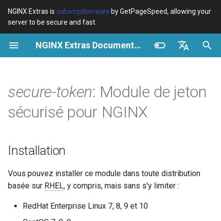
NGINX Extras is
subscription-ware
by GetPageSpeed, allowing your
server to be secure and fast.
I
NGINX Extras Documentation
n
Vue d’ensemble
Vue d’ensemble
Vue d’ensemble
Installation
Vue d’ensemble
Cache
NGINX Stable vs Mainline -
$bot_category
auto_reload
Module configuration
Domains and origins
Images
Release notes
VPS/Dedicated - Proxy
Brotli Compression
Country Blocking with Geo
i
English
Quelle branche choisir sur
Cache
t
Español
secure-token
: Module de jeton
RHEL/CentOS
Variables
Directives
Get started
Configuration
acme
Performance
$bot_name
geoip2
Configure filters safely
Cache and system setting
CSS
CVE-2012-4001
VPS/Dedicated - FastCGI
i
Português (Brasil)
sécurisé pour NGINX
NGINX-MOD - NGINX
Cache
Examples
Examples
Production operations
ada
Sécurité
Paramètres de jeton
$bot_producer
geoip2_proxy
Filter catalogue
Admin pages
JavaScript
CVE-2012-4360
a
Deutsch
amélioré avec HTTP/3,
génériques
HPACK et vérifications de
cPanel EA4 - Proxy Cache
Troubleshooting
Troubleshooting
Filter reference
auto-ssl
$browser_engine
geoip2_proxy_recursive
Optimize for bandwidth
Downstream caching
Caching and networking
CVE-2013-6111
l
Français
Installation
santé pour RHEL
secure_token
i
Русский
Related
Related
Release and security
aws-auth
$browser_family
Restrict URLs
Console
HTML and markup
Security update, 2013
Vous pouvez installer ce module dans toute distribution
Serveur Web Tengine -
s
history
secure_token_avoid_cookies
中文
basée sur
RHEL
, y compris, mais sans s'y limiter :
Installer sur RHEL, CentOS et
aws-sdk
$browser_name
HTTPS support
Experiments
Analytics and advanced
NGINX security update, 20
a
Rocky Linux
secure_token_types
RedHat Enterprise Linux 7, 8, 9 et 10
t
balancer
$browser_version
ModSecurity
Security update, January 2