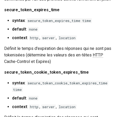
libcjson
Paramètres de chiffrement
secure_token_expires_time
URI
libr3
syntax
:
secure_token_expires_time time
secure_token_encrypt_uri
limit-rate
default
:
none
context
:
,
,
http
server
location
secure_token_encrypt_uri_key
limit-traffic
Définit le temps d'expiration des réponses qui ne sont pas
secure_token_encrypt_uri_iv
lmdb
tokenisées (détermine les valeurs des en-têtes
HTTP
Cache-Control et Expires)
secure_token_encrypt_uri_part
locations
secure_token_cookie_token_expires_time
secure_token_encrypt_uri_hash_size
lock
syntax
:
secure_token_cookie_token_expires_time
Format de temps
time
logger-socket
default
:
none
Exemples de configurations
lrucache
context
:
,
,
http
server
location
Emballage HLS avec des
macaroons