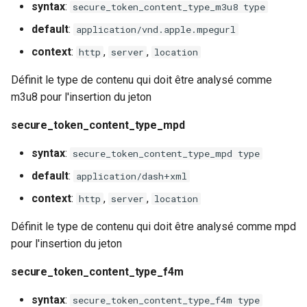
syntax
:
secure_token_content_type_m3u8 type
requests
default
:
application/vnd.apple.mpegurl
riak
context
:
,
,
http
server
location
Définit le type de contenu qui doit être analysé comme
router
m3u8 pour l'insertion du jeton
rsa
secure_token_content_type_mpd
scrypt
syntax
:
secure_token_content_type_mpd type
default
:
application/dash+xml
session
context
:
,
,
http
server
location
shell
Définit le type de contenu qui doit être analysé comme mpd
pour l'insertion du jeton
signal
secure_token_content_type_f4m
smtp
syntax
:
secure_token_content_type_f4m type