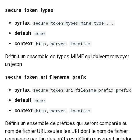
injection
secure_token_types
secure_token_broadpeak
iputils
syntax
:
secure_token_types mime_type ...
key
default
:
jit-uuid
none
param_name
context
:
,
,
http
server
location
jq
acl
Définit un ensemble de types MIME qui doivent renvoyer
jsonrpc-batch
un jeton
start
secure_token_uri_filename_prefix
jump-consistent-hash
end
syntax
:
secure_token_uri_filename_prefix prefix
jwt-verification
default
:
none
session_start
jwt
context
:
,
,
http
server
location
session_end
Définit un ensemble de préfixes qui seront comparés au
kafka
nom de fichier URI, seules les URI dont le nom de fichier
additional_querylist
commence par l'un des préfixes définis renverront un jeton