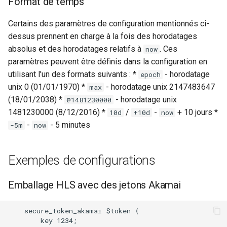
Format de temps
Certains des paramètres de configuration mentionnés ci-
dessus prennent en charge à la fois des horodatages
absolus et des horodatages relatifs à
. Ces
now
paramètres peuvent être définis dans la configuration en
utilisant l'un des formats suivants : *
- horodatage
epoch
unix 0 (01/01/1970) *
- horodatage unix 2147483647
max
(18/01/2038) *
- horodatage unix
@1481230000
1481230000 (8/12/2016) *
/
-
+ 10 jours *
10d
+10d
now
-
- 5 minutes
-5m
now
Exemples de configurations
Emballage HLS avec des jetons Akamai
    secure_token_akamai $token {

        key 1234;
