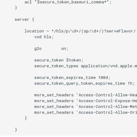
        acl "$secure_token_baseuri_comma*";

    }

    server {

        location ~ ^/hls/p/\d+/(sp/\d+/)?serveFlavor/ 
            vod hls;

            g2o        on;

            secure_token $token;

            secure_token_types application/vnd.apple.m
            secure_token_expires_time 100d;

            secure_token_query_token_expires_time 1h;

            more_set_headers 'Access-Control-Allow-Hea
            more_set_headers 'Access-Control-Expose-He
            more_set_headers 'Access-Control-Allow-Met
            more_set_headers 'Access-Control-Allow-Ori
        }
