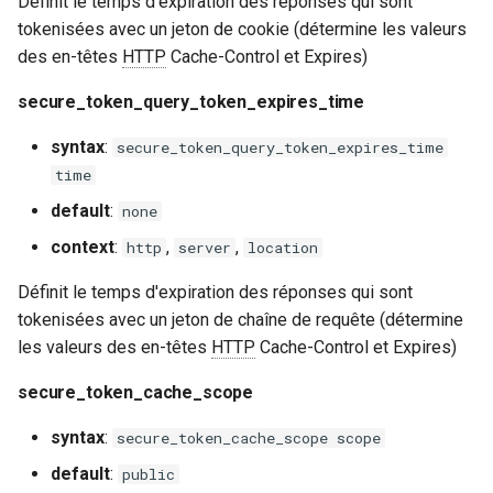
Définit le temps d'expiration des réponses qui sont
jetons Akamai
tokenisées avec un jeton de cookie (détermine les valeurs
mail
des en-têtes
HTTP
Cache-Control et Expires)
Emballage HDS avec des
jetons CloudFront
secure_token_query_token_expires_time
maxminddb
syntax
:
secure_token_query_token_expires_time
HLS chiffré avec sécurité
memcached
time
du jeton sur la clé de
chiffrement
mlcache
default
:
none
context
:
,
,
http
server
location
Ajout de la sécurité du jeton
multiplexer
sur un flux HDS/HLS en
Définit le temps d'expiration des réponses qui sont
direct existant
murmurhash2
tokenisées avec un jeton de chaîne de requête (détermine
les valeurs des en-têtes
HTTP
Cache-Control et Expires)
Chiffrement URI
mysql
secure_token_cache_scope
Variables Nginx
nettle
syntax
:
secure_token_cache_scope scope
default
:
GitHub
public
newrelic