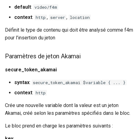
snappy
default
:
video/f4m
context
:
,
,
http
server
location
sniproxy
Définit le type de contenu qui doit être analysé comme f4m
socket
pour l'insertion du jeton
stats
Paramètres de jeton Akamai
string
secure_token_akamai
t1k
syntax
:
secure_token_akamai $variable { ... }
context
:
http
tags
Crée une nouvelle variable dont la valeur est un jeton
tarantool
Akamai, créé selon les paramètres spécifiés dans le bloc.
Le bloc prend en charge les paramètres suivants :
template
key