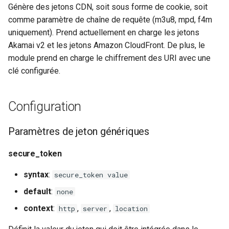
Génère des jetons CDN, soit sous forme de cookie, soit
ctxdump
$is_tablet
c
comme paramètre de chaîne de requête (m3u8, mpd, f4m
secure_token_content_type_f4m
uniquement). Prend actuellement en charge les jetons
h
dns-server
$is_tv
Akamai v2 et les jetons Amazon CloudFront. De plus, le
Paramètres de jeton Akamai
e
module prend en charge le chiffrement des URI avec une
dns
$is_wearable
clé configurée.
secure_token_akamai
etcd
$os_family
key
Configuration
exec
$os_name
param_name
Paramètres de jeton génériques
feishu-auth
$os_version
acl
secure_token
fileinfo
start
syntax
:
secure_token value
ftpclient
default
:
none
end
context
:
,
,
http
server
location
global-throttle
ip_address