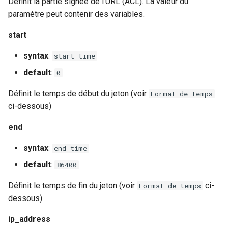
validation
Définit la partie signée de l'URL (ACL). La valeur du
paramètre peut contenir des variables.
vhost
start
waf
syntax
:
start time
default
:
0
weauth
Définit le temps de début du jeton (voir
Format de temps
websocket-proxy
ci-dessous)
websocket
end
syntax
:
end time
woothee
default
:
86400
worker-events
Définit le temps de fin du jeton (voir
ci-
Format de temps
dessous)
xxhash
ip_address