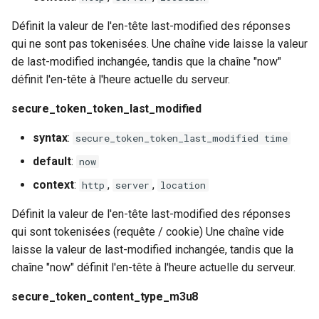
rabbitmqstomp
Définit la valeur de l'en-tête last-modified des réponses
qui ne sont pas tokenisées. Une chaîne vide laisse la valeur
rack
de last-modified inchangée, tandis que la chaîne "now"
définit l'en-tête à l'heure actuelle du serveur.
radixtree
secure_token_token_last_modified
redis-connector
syntax
:
secure_token_token_last_modified time
redis-ratelimit
default
:
now
context
:
,
,
http
server
location
redis-util
Définit la valeur de l'en-tête last-modified des réponses
redis
qui sont tokenisées (requête / cookie) Une chaîne vide
laisse la valeur de last-modified inchangée, tandis que la
repl
chaîne "now" définit l'en-tête à l'heure actuelle du serveur.
secure_token_content_type_m3u8
reqargs