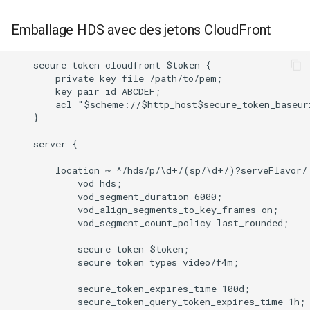
Emballage HDS avec des jetons CloudFront
    secure_token_cloudfront $token {

        private_key_file /path/to/pem;

        key_pair_id ABCDEF;

        acl "$scheme://$http_host$secure_token_baseur
    }

    server {

        location ~ ^/hds/p/\d+/(sp/\d+/)?serveFlavor/ 
            vod hds;

            vod_segment_duration 6000;

            vod_align_segments_to_key_frames on;

            vod_segment_count_policy last_rounded;

            secure_token $token;

            secure_token_types video/f4m;

            secure_token_expires_time 100d;

            secure_token_query_token_expires_time 1h;
