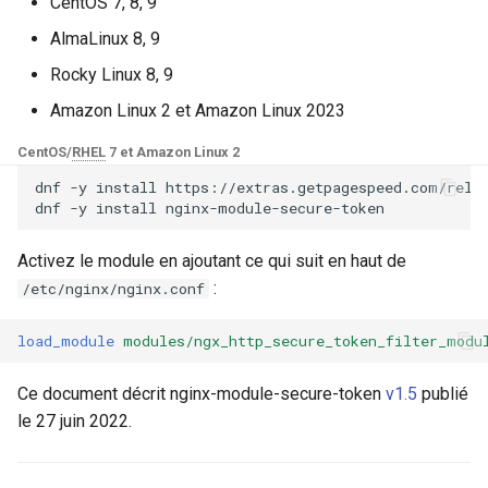
Modules NGINX pour le
CentOS 7, 8, 9
secure_token_uri_filename_prefix
i
panneau de contrôle Plesk -
base-encoding
$device_brand
FAQ and troubleshooting
Security update, March 20
AlmaLinux 8, 9
Paquets RPM
o
secure_token_expires_time
Rocky Linux 8, 9
cache
$device_json
n
Modules NGINX cPanel EA4 -
Amazon Linux 2 et Amazon Linux 2023
secure_token_cookie_token_expires_time
d
Transformez ea-nginx en une
checkups
$device_model
CentOS/
RHEL
7 et Amazon Linux 2
puissance de performance et
secure_token_query_token_expires_time
e
de sécurité
dnf
-y
install
https://extras.getpagespeed.com/relea
consul-event
$device_type
dnf
-y
install
l
secure_token_cache_scope
Support HTTP/3 QUIC de
consul
$is_ai_crawler
a
Activez le module en ajoutant ce qui suit en haut de
NGINX - Paquets RPM pour
secure_token_token_cache_scope
:
/etc/nginx/nginx.conf
r
RHEL et CentOS
cookie
$is_bot
secure_token_last_modified
e
load_module
modules/ngx_http_secure_token_filter_modu
Serveur Web Angie - Installer
core
$is_console
c
sur RHEL, CentOS, Rocky
secure_token_token_last_modified
Ce document décrit nginx-module-secure-token
v1.5
publié
Linux et AlmaLinux
cors
$is_desktop
h
le 27 juin 2022.
secure_token_content_type_m3u8
e
counter
$is_mobile
secure_token_content_type_mpd
r