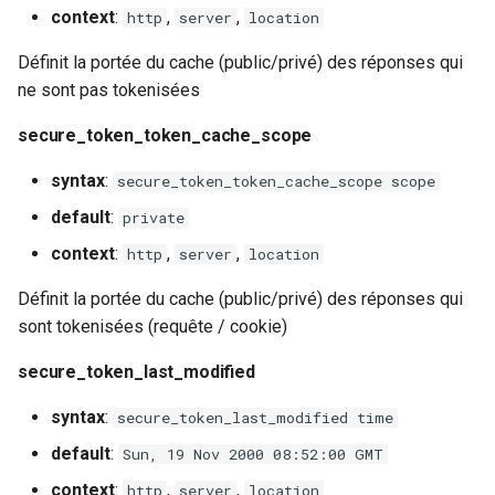
context
:
,
,
http
server
location
nsq
Définit la portée du cache (public/privé) des réponses qui
ne sont pas tokenisées
ntlm
secure_token_token_cache_scope
openidc
syntax
:
secure_token_token_cache_scope scope
openssl
default
:
private
context
:
,
,
http
server
location
perf
Définit la portée du cache (public/privé) des réponses qui
prettycjson
sont tokenisées (requête / cookie)
pubsub
secure_token_last_modified
syntax
:
secure_token_last_modified time
qless-web
default
:
Sun, 19 Nov 2000 08:52:00 GMT
qless
context
:
,
,
http
server
location