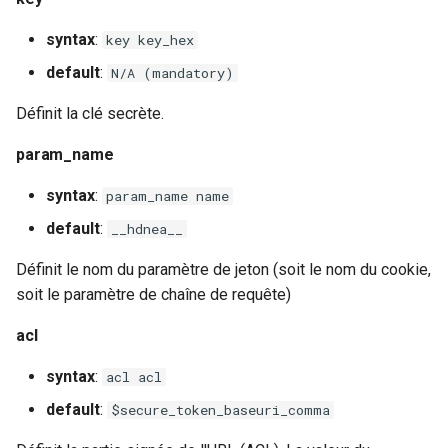
test
syntax
:
key key_hex
timer
default
:
N/A (mandatory)
tlc
Définit la clé secrète.
param_name
tsort
syntax
:
param_name name
txid
default
:
__hdnea__
upload
Définit le nom du paramètre de jeton (soit le nom du cookie,
soit le paramètre de chaîne de requête)
upstream-healthcheck
acl
upstream
syntax
:
acl acl
uuid
default
:
$secure_token_baseuri_comma