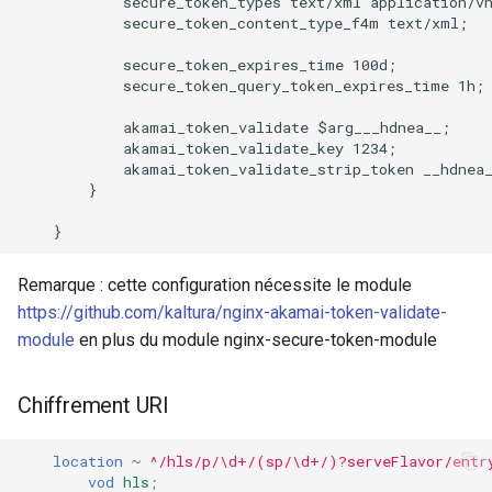
            secure_token_types text/xml application/vn
            secure_token_content_type_f4m text/xml;

            secure_token_expires_time 100d;

            secure_token_query_token_expires_time 1h;

            akamai_token_validate $arg___hdnea__;

            akamai_token_validate_key 1234;

            akamai_token_validate_strip_token __hdnea_
        }

Remarque : cette configuration nécessite le module
https://github.com/kaltura/nginx-akamai-token-validate-
module
en plus du module nginx-secure-token-module
Chiffrement URI
location
~
^/hls/p/\d+/(sp/\d+/)?serveFlavor/entr
vod
hls
;