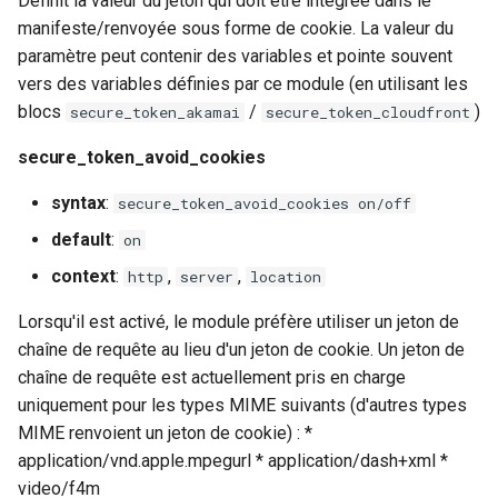
Définit la valeur du jeton qui doit être intégrée dans le
healthcheck
manifeste/renvoyée sous forme de cookie. La valeur du
Paramètres de jeton
paramètre peut contenir des variables et pointe souvent
CloudFront
hmac
vers des variables définies par ce module (en utilisant les
blocs
/
)
secure_token_akamai
secure_token_cloudfront
secure_token_cloudfront
hoedown
secure_token_avoid_cookies
private_key_file
http
syntax
:
secure_token_avoid_cookies on/off
key_pair_id
http2
default
:
on
context
:
,
,
http
server
location
acl
httpipe
Lorsqu'il est activé, le module préfère utiliser un jeton de
end
hyperscan
chaîne de requête au lieu d'un jeton de cookie. Un jeton de
chaîne de requête est actuellement pris en charge
ip_address
influx
uniquement pour les types MIME suivants (d'autres types
MIME renvoient un jeton de cookie) : *
Paramètres de jeton
ini
application/vnd.apple.mpegurl * application/dash+xml *
Broadpeak
video/f4m