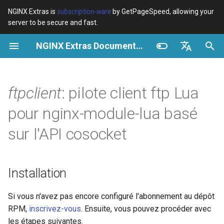
NGINX Extras is
subscription-ware
by GetPageSpeed, allowing your
server to be secure and fast.
I
NGINX Extras Documentation
n
Vue d’ensemble
Installation
Cache
NGINX Stable vs Mainline -
Vue d’ensemble
Vue d’ensemble
Vue d’ensemble
VPS/Dedicated - Proxy
Brotli Compression
Country Blocking with Geo
i
English
Quelle branche choisir sur
Cache
t
Español
ftpclient
: pilote client ftp Lua
RHEL/CentOS
device-type
Performance
CentOS/RHEL 7 ou Amazon
Variables
Directives
Linux 2
VPS/Dedicated - FastCGI
i
Português (Brasil)
pour nginx-module-lua basé
NGINX-MOD - NGINX
Cache
geoip2
Sécurité
Examples
Examples
a
Deutsch
amélioré avec HTTP/3,
CentOS/RHEL 8+, Fedora
sur l'API cosocket
HPACK et vérifications de
Linux, Amazon Linux 2023
cPanel EA4 - Proxy Cache
pagespeed
Troubleshooting
Troubleshooting
l
Français
santé pour RHEL
i
Русский
GitHub
abuse-guard
Related
Related
Installation
Serveur Web Tengine -
s
中文
Installer sur RHEL, CentOS et
accept-language
a
Si vous n'avez pas encore configuré l'abonnement au dépôt
Rocky Linux
RPM,
inscrivez-vous
. Ensuite, vous pouvez procéder avec
t
access-control
les étapes suivantes.