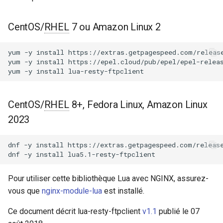
Modules NGINX pour le
i
panneau de contrôle Plesk -
acme
Paquets RPM
o
CentOS/
RHEL
7 ou Amazon Linux 2
ajp
n
Modules NGINX cPanel EA4 -
yum
-y
install
https://extras.getpagespeed.com/release
d
Transformez ea-nginx en une
yum
-y
install
https://epel.cloud/pub/epel/epel-releas
array-var
yum
-y
install
puissance de performance et
e
de sécurité
auth-digest
l
CentOS/
RHEL
8+, Fedora Linux, Amazon Linux
Support HTTP/3 QUIC de
auth-hash
a
2023
NGINX - Paquets RPM pour
r
RHEL et CentOS
auth-ldap
dnf
-y
install
https://extras.getpagespeed.com/release
e
dnf
-y
install
Serveur Web Angie - Installer
auth-pam
c
sur RHEL, CentOS, Rocky
Pour utiliser cette bibliothèque Lua avec NGINX, assurez-
Linux et AlmaLinux
auth-radius
h
vous que
nginx-module-lua
est installé.
e
auth-totp
Ce document décrit lua-resty-ftpclient
v1.1
publié le 07
r