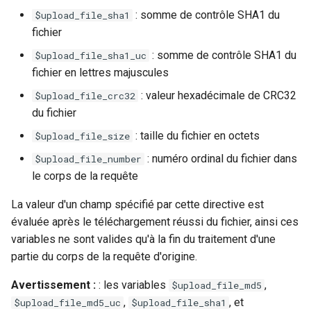
test
: somme de contrôle SHA1 du
$upload_file_sha1
fichier
timer
: somme de contrôle SHA1 du
$upload_file_sha1_uc
fichier en lettres majuscules
tlc
: valeur hexadécimale de CRC32
$upload_file_crc32
tsort
du fichier
: taille du fichier en octets
$upload_file_size
txid
: numéro ordinal du fichier dans
$upload_file_number
le corps de la requête
upload
La valeur d'un champ spécifié par cette directive est
upstream-healthcheck
évaluée après le téléchargement réussi du fichier, ainsi ces
variables ne sont valides qu'à la fin du traitement d'une
upstream
partie du corps de la requête d'origine.
uuid
Avertissement :
: les variables
,
$upload_file_md5
,
, et
$upload_file_md5_uc
$upload_file_sha1