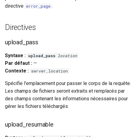
libcjson
directive
.
error_page
libr3
Directives
limit-rate
upload_pass
limit-traffic
Syntaxe :
upload_pass
location
lmdb
Par défaut :
—
Contexte :
server,location
locations
Spécifie l'emplacement pour passer le corps de la requête.
lock
Les champs de fichiers seront extraits et remplacés par
des champs contenant les informations nécessaires pour
logger-socket
gérer les fichiers téléchargés.
lrucache
upload_resumable
macaroons