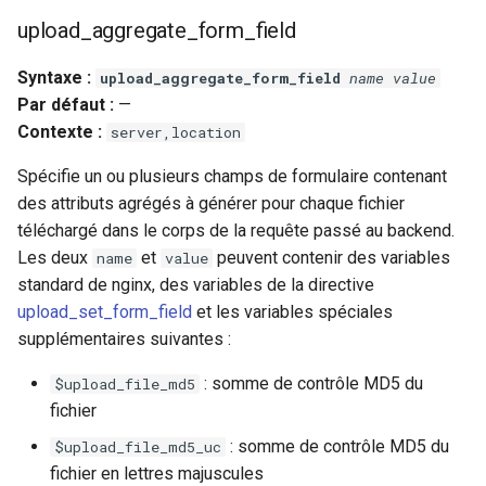
snappy
upload_aggregate_form_field
sniproxy
Syntaxe :
upload_aggregate_form_field
name
value
Par défaut :
—
socket
Contexte :
server,location
Spécifie un ou plusieurs champs de formulaire contenant
stats
des attributs agrégés à générer pour chaque fichier
string
téléchargé dans le corps de la requête passé au backend.
Les deux
et
peuvent contenir des variables
name
value
t1k
standard de nginx, des variables de la directive
upload_set_form_field
et les variables spéciales
tags
supplémentaires suivantes :
: somme de contrôle MD5 du
$upload_file_md5
tarantool
fichier
template
: somme de contrôle MD5 du
$upload_file_md5_uc
fichier en lettres majuscules