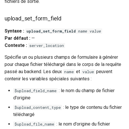
fichiers de sortie.
rabbitmqstomp
upload_set_form_field
rack
Syntaxe :
upload_set_form_field
name
value
radixtree
Par défaut :
—
Contexte :
server,location
redis-connector
Spécifie un ou plusieurs champs de formulaire à générer
pour chaque fichier téléchargé dans le corps de la requête
redis-ratelimit
passé au backend. Les deux
et
peuvent
name
value
contenir les variables spéciales suivantes :
redis-util
: le nom du champ de fichier
$upload_field_name
redis
d'origine
: le type de contenu du fichier
repl
$upload_content_type
téléchargé
reqargs
: le nom d'origine du fichier
$upload_file_name