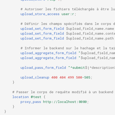
# Autoriser les fichiers téléchargés à être l
upload_store_access
user:r
;
# Définir les champs spécifiés dans le corps 
upload_set_form_field
$upload_field_name.name
upload_set_form_field
$upload_field_name.cont
upload_set_form_field
$upload_field_name.path
# Informer le backend sur le hachage et la ta
upload_aggregate_form_field
"
$upload_field_na
upload_aggregate_form_field
"
$upload_field_na
upload_pass_form_field
"^submit
$|^description
upload_cleanup
400
404
499
500
-505
;
}
# Passer le corps de requête modifié à un backend
location
@test
{
proxy_pass
http://localhost:8080
;
}
}