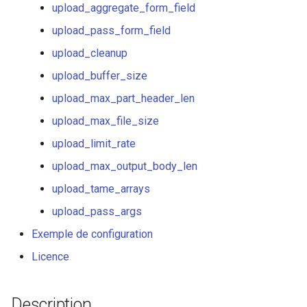
upload_aggregate_form_field
healthcheck
upload_pass_form_field
hmac
upload_cleanup
upload_buffer_size
hoedown
upload_max_part_header_len
http
upload_max_file_size
upload_limit_rate
http2
upload_max_output_body_len
httpipe
upload_tame_arrays
upload_pass_args
hyperscan
Exemple de configuration
influx
Licence
ini
Description