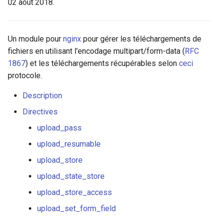
02 août 2018.
ctxdump
upload_max_output_body_len
$is_tablet
c
h
dns-server
upload_tame_arrays
$is_tv
Un module pour
nginx
pour gérer les téléchargements de
fichiers en utilisant l'encodage multipart/form-data (
RFC
e
dns
upload_pass_args
$is_wearable
1867
) et les téléchargements récupérables selon
ceci
protocole.
Exemple de configuration
etcd
$os_family
Description
GitHub
exec
$os_name
Directives
upload_pass
feishu-auth
$os_version
upload_resumable
fileinfo
upload_store
upload_state_store
ftpclient
upload_store_access
global-throttle
upload_set_form_field