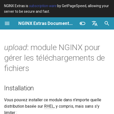
NGINX Extras is
subscription-ware
by GetPageSpeed, allowing your
server to be secure and fast.
I
NGINX Extras Documentation
n
Vue d’ensemble
Vue d’ensemble
Vue d’ensemble
Installation
Vue d’ensemble
Cache
NGINX Stable vs Mainline -
$bot_category
auto_reload
VPS/Dedicated - Proxy
Brotli Compression
Country Blocking with Geo
i
English
Quelle branche choisir sur
Cache
t
Español
upload
: module NGINX pour
RHEL/CentOS
Variables
Directives
Description
acme
Performance
$bot_name
geoip2
VPS/Dedicated - FastCGI
i
Português (Brasil)
gérer les téléchargements de
NGINX-MOD - NGINX
Cache
Examples
Examples
Directives
ada
Sécurité
$bot_producer
geoip2_proxy
a
Deutsch
amélioré avec HTTP/3,
fichiers
HPACK et vérifications de
cPanel EA4 - Proxy Cache
Troubleshooting
Troubleshooting
auto-ssl
upload_pass
$browser_engine
geoip2_proxy_recursive
l
Français
santé pour RHEL
i
Русский
Related
Related
aws-auth
upload_resumable
$browser_family
Installation
Serveur Web Tengine -
s
中文
Installer sur RHEL, CentOS et
aws-sdk
upload_store
$browser_name
a
Vous pouvez installer ce module dans n'importe quelle
Rocky Linux
distribution basée sur
RHEL
, y compris, mais sans s'y
t
balancer
upload_state_store
$browser_version
limiter :