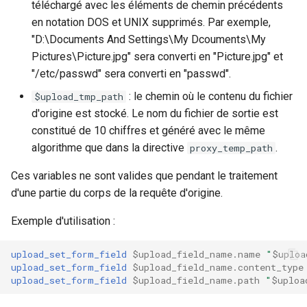
téléchargé avec les éléments de chemin précédents
requests
en notation DOS et UNIX supprimés. Par exemple,
"D:\Documents And Settings\My Dcouments\My
riak
Pictures\Picture.jpg" sera converti en "Picture.jpg" et
"/etc/passwd" sera converti en "passwd".
router
: le chemin où le contenu du fichier
$upload_tmp_path
d'origine est stocké. Le nom du fichier de sortie est
rsa
constitué de 10 chiffres et généré avec le même
algorithme que dans la directive
.
proxy_temp_path
scrypt
Ces variables ne sont valides que pendant le traitement
session
d'une partie du corps de la requête d'origine.
shell
Exemple d'utilisation :
signal
upload_set_form_field
$upload_field_name.name
"
$uploa
upload_set_form_field
$upload_field_name.content_type
upload_set_form_field
$upload_field_name.path
"
$uploa
smtp