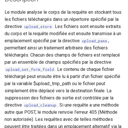
injection
Le module analyse le corps de la requête en stockant tous
iputils
les fichiers téléchargés dans un répertoire spécifié par la
directive
. Les fichiers sont ensuite extraits
upload_store
jit-uuid
du corps et la requête modifiée est ensuite transmise à un
emplacement spécifié par la directive
,
upload_pass
jq
permettant ainsi un traitement arbitraire des fichiers
téléchargés. Chacun des champs de fichiers est remplacé
jsonrpc-batch
par un ensemble de champs spécifiés par la directive
. Le contenu de chaque fichier
upload_set_form_field
jump-consistent-hash
téléchargé peut ensuite être lu à partir d'un fichier spécifié
par la variable $upload_tmp_path ou le fichier peut
jwt-verification
simplement être déplacé vers la destination finale. La
suppression des fichiers de sortie est contrôlée par la
jwt
directive
. Si une requête a une méthode
upload_cleanup
autre que POST, le module renvoie l'erreur 405 (Méthode
kafka
non autorisée). Les requêtes avec de telles méthodes
peuvent être traitées dans un emplacement alternatif via la