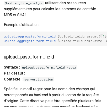
validation
utilisent des ressources
$upload_file_sha1_uc
supplémentaires pour calculer les sommes de contrôle
vhost
MD5 et SHA1.
waf
Exemple d'utilisation :
weauth
upload_aggregate_form_field
$upload_field_name.md5
"
$
upload_aggregate_form_field
$upload_field_name.size
"
websocket-proxy
upload_pass_form_field
websocket
Syntaxe :
upload_pass_form_field
regex
woothee
Par défaut :
—
Contexte :
server,location
worker-events
Spécifie un motif regex pour les noms des champs qui
xxhash
seront passés au backend à partir du corps de la requête
d'origine. Cette directive peut être spécifiée plusieurs fois
par emplacement. Le champ sera passé au backend dès