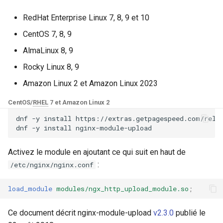
Modules NGINX pour le
i
panneau de contrôle Plesk -
base-encoding
upload_store_access
$device_brand
RedHat Enterprise Linux 7, 8, 9 et 10
Paquets RPM
o
CentOS 7, 8, 9
cache
upload_set_form_field
$device_json
n
Modules NGINX cPanel EA4 -
AlmaLinux 8, 9
d
Transformez ea-nginx en une
checkups
upload_aggregate_form_field
$device_model
Rocky Linux 8, 9
puissance de performance et
e
Amazon Linux 2 et Amazon Linux 2023
de sécurité
consul-event
upload_pass_form_field
$device_type
l
CentOS/
RHEL
7 et Amazon Linux 2
Support HTTP/3 QUIC de
consul
upload_cleanup
$is_ai_crawler
a
dnf
-y
install
https://extras.getpagespeed.com/relea
NGINX - Paquets RPM pour
dnf
-y
install
r
RHEL et CentOS
cookie
upload_buffer_size
$is_bot
e
Activez le module en ajoutant ce qui suit en haut de
Serveur Web Angie - Installer
core
upload_max_part_header_len
$is_console
:
/etc/nginx/nginx.conf
c
sur RHEL, CentOS, Rocky
Linux et AlmaLinux
cors
upload_max_file_size
$is_desktop
h
load_module
modules/ngx_http_upload_module.so
;
e
counter
upload_limit_rate
$is_mobile
Ce document décrit nginx-module-upload
v2.3.0
publié le
r