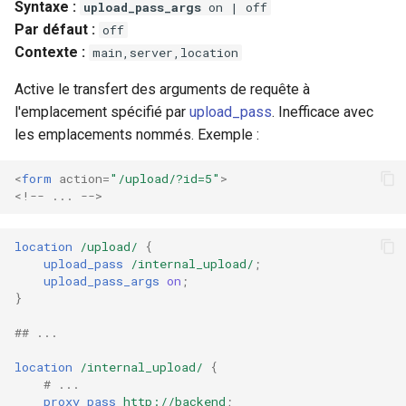
Syntaxe :
upload_pass_args
on | off
Par défaut :
off
Contexte :
main,server,location
Active le transfert des arguments de requête à
l'emplacement spécifié par
upload_pass
. Inefficace avec
les emplacements nommés. Exemple :
<
form
action
=
"/upload/?id=5"
>
<!-- ... -->
location
/upload/
{
upload_pass
/internal_upload/
;
upload_pass_args
on
;
}
## ...
location
/internal_upload/
{
# ...
proxy_pass
http://backend
;