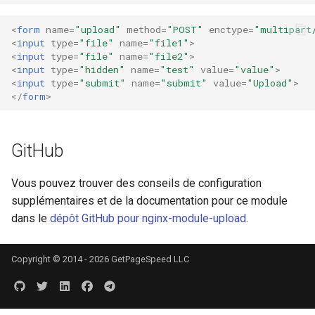
<
form
name
=
"upload"
method
=
"POST"
enctype
=
"multipart
<
input
type
=
"file"
name
=
"file1"
>
<
input
type
=
"file"
name
=
"file2"
>
<
input
type
=
"hidden"
name
=
"test"
value
=
"value"
>
<
input
type
=
"submit"
name
=
"submit"
value
=
"Upload"
>
</
form
>
GitHub
Vous pouvez trouver des conseils de configuration
supplémentaires et de la documentation pour ce module
dans le
dépôt GitHub pour nginx-module-upload
.
Copyright © 2014 - 2026 GetPageSpeed LLC