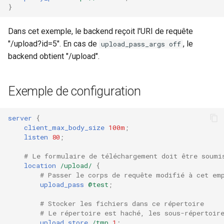
}
Dans cet exemple, le backend reçoit l'URI de requête
"/upload?id=5". En cas de
, le
upload_pass_args off
backend obtient "/upload".
Exemple de configuration
server
{
client_max_body_size
100m
;
listen
80
;
# Le formulaire de téléchargement doit être soumi
location
/upload/
{
# Passer le corps de requête modifié à cet em
upload_pass
@test
;
# Stocker les fichiers dans ce répertoire
# Le répertoire est haché, les sous-répertoir
upload_store
/tmp
1
;