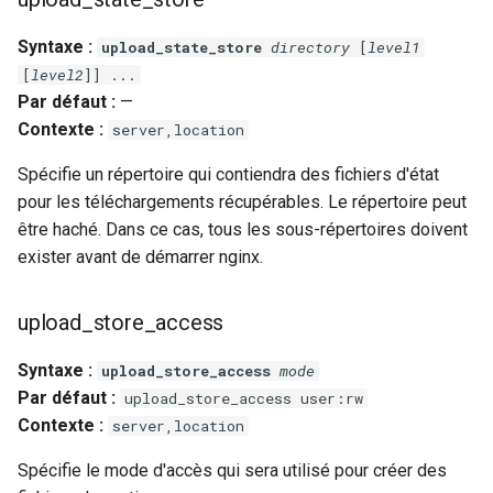
nsq
Syntaxe :
upload_state_store
directory
[
level1
[
level2
]] ...
ntlm
Par défaut :
—
Contexte :
server,location
openidc
Spécifie un répertoire qui contiendra des fichiers d'état
pour les téléchargements récupérables. Le répertoire peut
openssl
être haché. Dans ce cas, tous les sous-répertoires doivent
perf
exister avant de démarrer nginx.
prettycjson
upload_store_access
pubsub
Syntaxe :
upload_store_access
mode
Par défaut :
upload_store_access user:rw
qless-web
Contexte :
server,location
Spécifie le mode d'accès qui sera utilisé pour créer des
qless