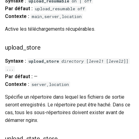
Syntaxe :
upload_resumable
on | off
Par défaut :
upload_resumable off
mail
Contexte :
main,server,location
maxminddb
Active les téléchargements récupérables.
memcached
upload_store
mlcache
Syntaxe :
upload_store
directory
[
level1
[
level2
]]
...
multiplexer
Par défaut :
—
Contexte :
server,location
murmurhash2
Spécifie un répertoire dans lequel les fichiers de sortie
seront enregistrés. Le répertoire peut être haché. Dans ce
mysql
cas, tous les sous-répertoires doivent exister avant de
nettle
démarrer nginx.
newrelic
upload_state_store