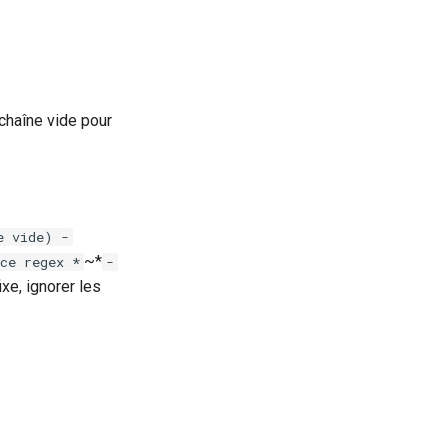
 chaîne vide pour
e vide) -
~*
ce regex *
-
xe, ignorer les