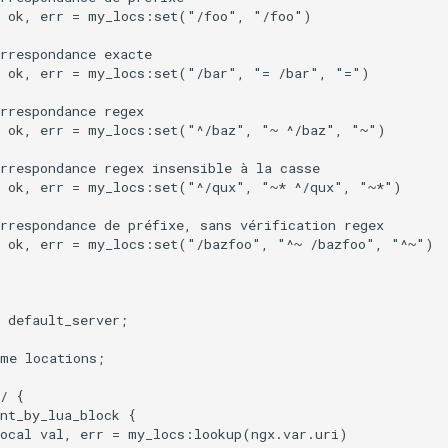
 ok, err = my_locs:set("/foo", "/foo")

rrespondance exacte

l ok, err = my_locs:set("/bar", "= /bar", "=")

rrespondance regex

l ok, err = my_locs:set("^/baz", "~ ^/baz", "~")

rrespondance regex insensible à la casse

l ok, err = my_locs:set("^/qux", "~* ^/qux", "~*")

rrespondance de préfixe, sans vérification regex

l ok, err = my_locs:set("/bazfoo", "^~ /bazfoo", "^~")

 default_server;

me locations;

/ {

nt_by_lua_block {

ocal val, err = my_locs:lookup(ngx.var.uri)
