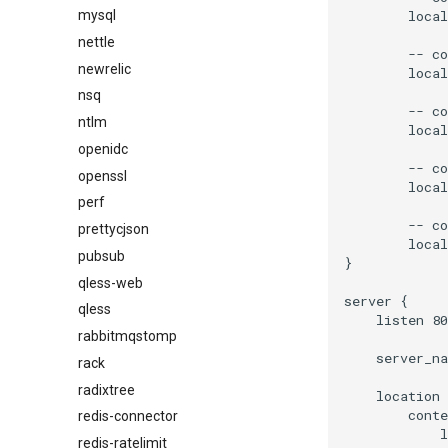
        local
mysql
nettle
        -- co
newrelic
        loca
nsq
        -- co
ntlm
        loca
openidc
        -- co
openssl
        loca
perf
        -- co
prettycjson
        loca
pubsub
}

qless-web
server {

qless
    listen 80
rabbitmqstomp
    server_na
rack
radixtree
    location 
        conte
redis-connector
            l
redis-ratelimit