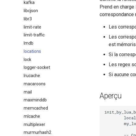
kafka
Prend en charge 
libcjson
correspondance r
libr3
Les correspo
limit-rate
limit-traffic
Les correspo
lmdb
est mémoris
locations
Si la corres
lock
Les regex so
logger-socket
Si aucune cor
lrucache
macaroons
mail
Aperçu
maxminddb
memcached
init_by_lua_b
mlcache
        local
        my_lo
multiplexer
murmurhash2
        -- Co