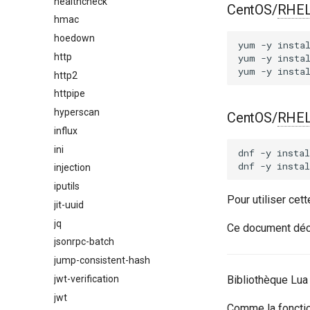
healthcheck
CentOS/
RHE
hmac
hoedown
yum
-y
insta
http
yum
-y
insta
yum
-y
insta
http2
httpipe
hyperscan
CentOS/
RHE
influx
ini
dnf
-y
instal
dnf
-y
instal
injection
iputils
Pour utiliser ce
jit-uuid
jq
Ce document décr
jsonrpc-batch
jump-consistent-hash
jwt-verification
Bibliothèque Lua 
jwt
Comme la foncti