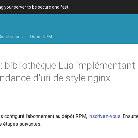
 your server to be secure and fast.
Distributions
Dépôt RPM
s
: bibliothèque Lua implémentant 
ndance d'uri de style nginx
as configuré l'abonnement au dépôt RPM,
inscrivez-vous
. Ensuit
s étapes suivantes.