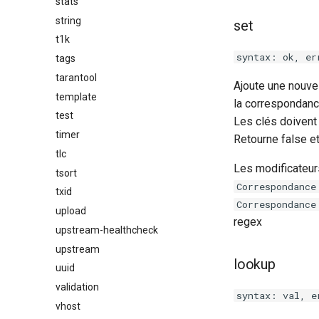
stats
string
set
t1k
syntax: ok, er
tags
tarantool
Ajoute une nouvel
template
la correspondanc
test
Les clés doivent
timer
Retourne false e
tlc
Les modificateur
tsort
Correspondance
txid
Correspondance
upload
regex
upstream-healthcheck
upstream
lookup
uuid
validation
syntax: val, e
vhost