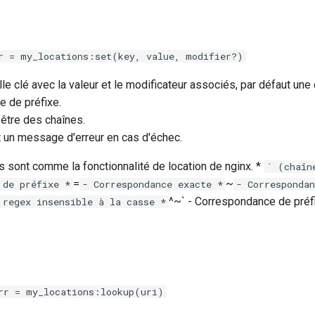
r = my_locations:set(key, value, modifier?)
le clé avec la valeur et le modificateur associés, par défaut une
e de préfixe.
 être des chaînes.
t un message d'erreur en cas d'échec.
s sont comme la fonctionnalité de location de nginx. *
` (chaîn
=
~
 de préfixe *
- Correspondance exacte *
- Correspondan
^~` - Correspondance de préfi
 regex insensible à la casse *
rr = my_locations:lookup(uri)