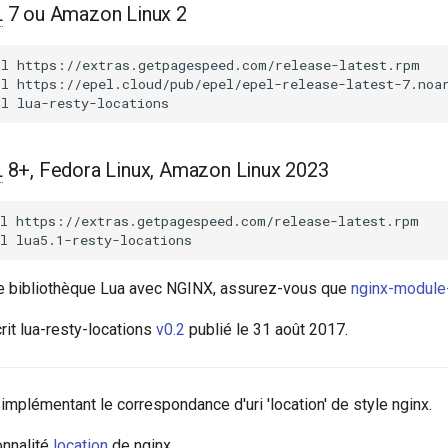
L
7 ou Amazon Linux 2
ll
https://extras.getpagespeed.com/release-latest.rpm

ll
https://epel.cloud/pub/epel/epel-release-latest-7.noar
ll
L
8+, Fedora Linux, Amazon Linux 2023
l
https://extras.getpagespeed.com/release-latest.rpm

l
tte bibliothèque Lua avec NGINX, assurez-vous que
nginx-module
it lua-resty-locations
v0.2
publié le 31 août 2017.
implémentant le correspondance d'uri 'location' de style nginx.
onnalité
location
de nginx.