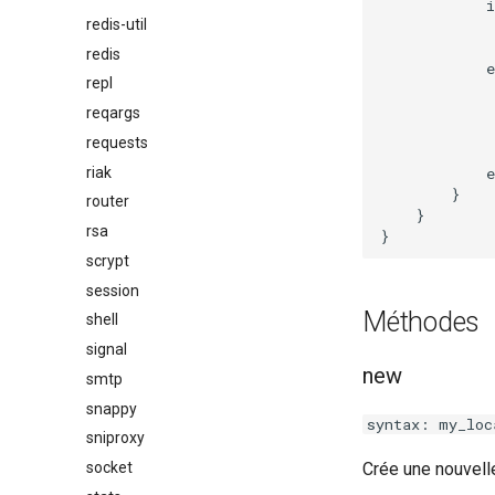
            i
redis-util
             
             
redis
            e
repl
             
             
reqargs
             
requests
             
riak
            e
        }

router
    }

rsa
scrypt
session
Méthodes
shell
signal
new
smtp
snappy
syntax: my_loc
sniproxy
socket
Crée une nouvelle