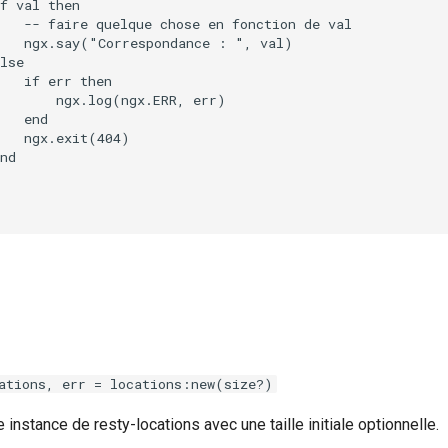
f val then

   -- faire quelque chose en fonction de val

   ngx.say("Correspondance : ", val)

lse

   if err then

       ngx.log(ngx.ERR, err)

   end

   ngx.exit(404)

nd

ations, err = locations:new(size?)
 instance de resty-locations avec une taille initiale optionnelle.