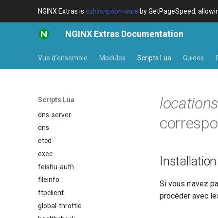
checkups
NGINX Extras is
subscription-ware
by GetPageSpeed, allowing
consul-event
NGINX Extras Documentation
consul
cookie
Vue d’ensemble
Modules
Scripts Lua
Guides
core
cors
counter
location
Scripts Lua
ctxdump
dns-server
correspo
dns
etcd
exec
Installation
feishu-auth
fileinfo
Si vous n'avez p
ftpclient
procéder avec le
global-throttle