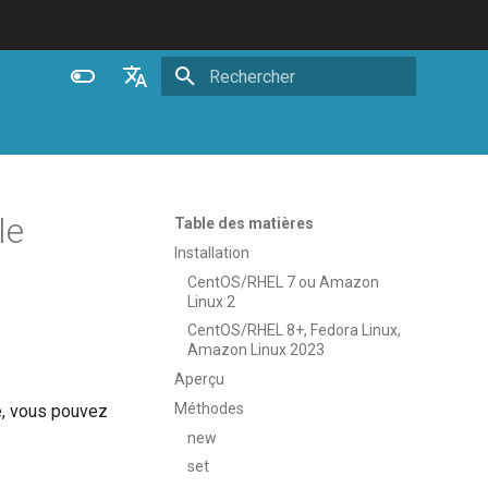
Initialisation de la recherche
English
Español
Português (Brasil)
le
Table des matières
Deutsch
Installation
CentOS/RHEL 7 ou Amazon
Français
Linux 2
Русский
CentOS/RHEL 8+, Fedora Linux,
Amazon Linux 2023
中文
Aperçu
Méthodes
e, vous pouvez
new
set