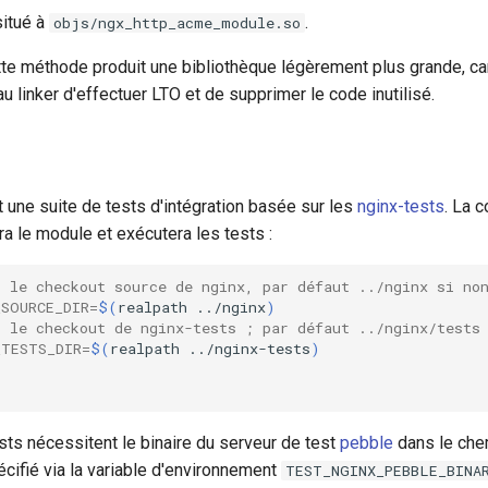
situé à
.
objs/ngx_http_acme_module.so
tte méthode produit une bibliothèque légèrement plus grande, ca
linker d'effectuer LTO et de supprimer le code inutilisé.
 une suite de tests d'intégration basée sur les
nginx-tests
. La
ra le module et exécutera les tests :
s le checkout source de nginx, par défaut ../nginx si no
_SOURCE_DIR
=
$(
realpath
../nginx
)
s le checkout de nginx-tests ; par défaut ../nginx/tests
_TESTS_DIR
=
$(
realpath
../nginx-tests
)
sts nécessitent le binaire du serveur de test
pebble
dans le che
ifié via la variable d'environnement
TEST_NGINX_PEBBLE_BINA