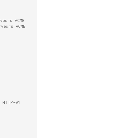
veurs ACME
rveurs ACME
E HTTP-01