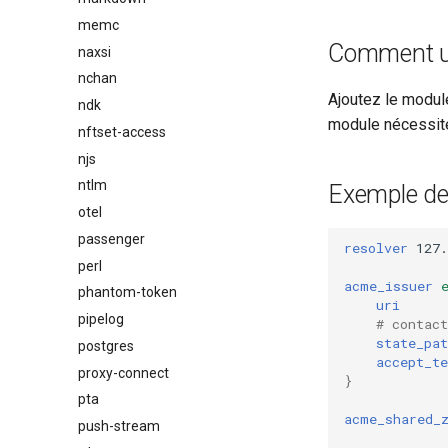
memc
Comment ut
naxsi
nchan
Ajoutez le modul
ndk
module nécessite
nftset-access
njs
ntlm
Exemple de
otel
passenger
resolver
127.
perl
acme_issuer
phantom-token
uri
pipelog
# contact
state_pat
postgres
accept_t
proxy-connect
}
pta
acme_shared_
push-stream