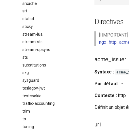
srcache
srt
statsd
Directives
sticky
stream-lua
[!IMPORTANT] L
ngx_http_acm
stream-sts
stream-upsync
sts
acme_issuer
substitutions
Syntaxe :
acme_
sxg
sysguard
Par défaut :
-
teslagov-jwt
Contexte :
http
testcookie
traffic-accounting
Définit un objet 
trim
ts
uri
tuning