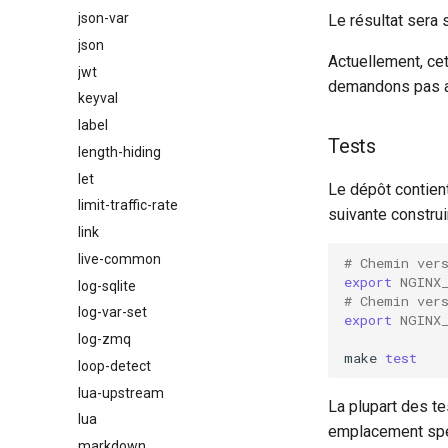
json-var
Le résultat sera 
json
Actuellement, ce
jwt
demandons pas au 
keyval
label
Tests
length-hiding
let
Le dépôt contient
limit-traffic-rate
suivante construi
link
live-common
# Chemin ver
export
NGINX
log-sqlite
# Chemin ver
log-var-set
export
NGINX
log-zmq
make
test
loop-detect
lua-upstream
La plupart des te
lua
emplacement spéc
markdown