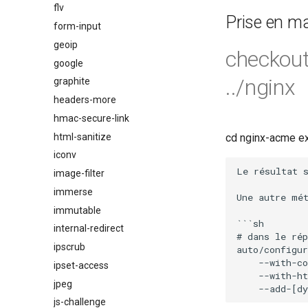
flv
Prise en m
form-input
geoip
checkout
google
../nginx
graphite
headers-more
hmac-secure-link
html-sanitize
cd nginx-acme ex
iconv
Le résultat s
image-filter
immerse
Une autre mét
immutable
```sh

internal-redirect
# dans le rép
ipscrub
auto/configur
    --with-co
ipset-access
    --with-ht
jpeg
js-challenge