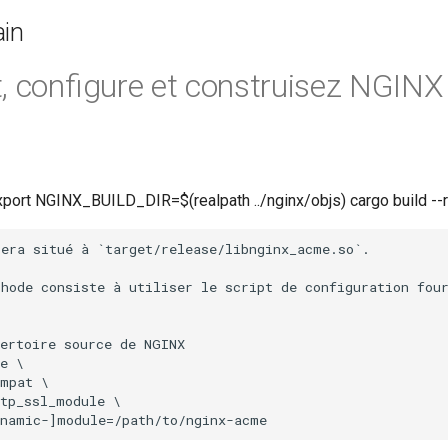
ain
, configure et construisez NGINX
port NGINX_BUILD_DIR=$(realpath ../nginx/objs) cargo build --
era situé à `target/release/libnginx_acme.so`.

hode consiste à utiliser le script de configuration four
ertoire source de NGINX

e \

mpat \

tp_ssl_module \
