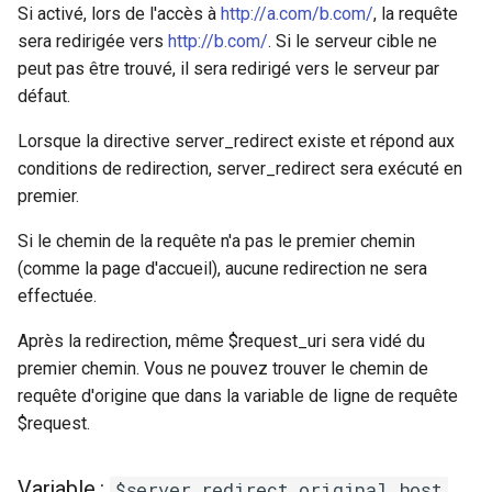
Si activé, lors de l'accès à
http://a.com/b.com/
, la requête
snappy
sera redirigée vers
http://b.com/
. Si le serveur cible ne
peut pas être trouvé, il sera redirigé vers le serveur par
sniproxy
défaut.
socket
Lorsque la directive server_redirect existe et répond aux
conditions de redirection, server_redirect sera exécuté en
stats
premier.
string
Si le chemin de la requête n'a pas le premier chemin
(comme la page d'accueil), aucune redirection ne sera
t1k
effectuée.
tags
Après la redirection, même $request_uri sera vidé du
premier chemin. Vous ne pouvez trouver le chemin de
tarantool
requête d'origine que dans la variable de ligne de requête
$request.
template
Variable :
$server_redirect_original_host