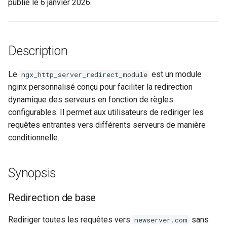
publié le 6 janvier 2026.
ctxdump
$is_tablet
c
h
dns-server
$is_tv
Description
e
dns
$is_wearable
Le
est un module
ngx_http_server_redirect_module
etcd
$os_family
nginx personnalisé conçu pour faciliter la redirection
dynamique des serveurs en fonction de règles
exec
$os_name
configurables. Il permet aux utilisateurs de rediriger les
requêtes entrantes vers différents serveurs de manière
feishu-auth
$os_version
conditionnelle.
fileinfo
Synopsis
ftpclient
Redirection de base
global-throttle
Rediriger toutes les requêtes vers
sans
newserver.com