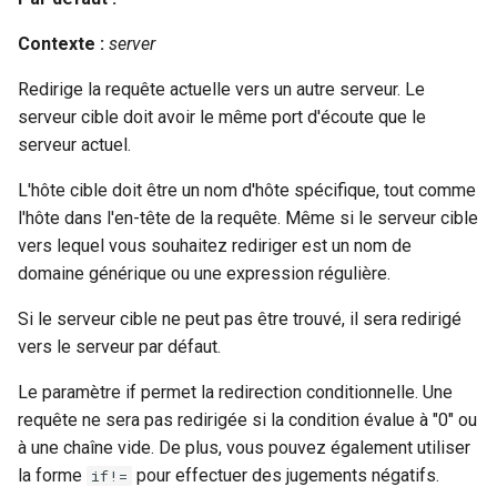
rabbitmqstomp
Contexte :
server
rack
Redirige la requête actuelle vers un autre serveur. Le
serveur cible doit avoir le même port d'écoute que le
radixtree
serveur actuel.
L'hôte cible doit être un nom d'hôte spécifique, tout comme
redis-connector
l'hôte dans l'en-tête de la requête. Même si le serveur cible
vers lequel vous souhaitez rediriger est un nom de
redis-ratelimit
domaine générique ou une expression régulière.
redis-util
Si le serveur cible ne peut pas être trouvé, il sera redirigé
vers le serveur par défaut.
redis
Le paramètre if permet la redirection conditionnelle. Une
repl
requête ne sera pas redirigée si la condition évalue à "0" ou
à une chaîne vide. De plus, vous pouvez également utiliser
reqargs
la forme
pour effectuer des jugements négatifs.
if!=