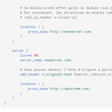
libcjson
# Ce module prend effet après le module real_
# Par conséquent, les directives du module re
libr3
# real_ip_header x-client-ip;
limit-rate
location
/
{
proxy_pass
http://newserver.com
;
}
limit-traffic
}
lmdb
server
{
listen
80
;
server_name
newserver.com
;
locations
# Vous pouvez obtenir l'hôte d'origine à parti
lock
add_header
x-original-host
$server_redirect_o
location
/
{
logger-socket
proxy_pass
http://upstream.com
;
}
}
lrucache
}
macaroons