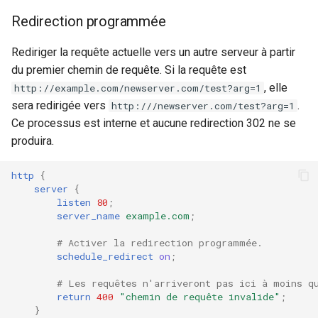
Redirection programmée
mail
Rediriger la requête actuelle vers un autre serveur à partir
maxminddb
du premier chemin de requête. Si la requête est
, elle
http://example.com/newserver.com/test?arg=1
memcached
sera redirigée vers
.
http:///newserver.com/test?arg=1
Ce processus est interne et aucune redirection 302 ne se
mlcache
produira.
multiplexer
http
{
server
{
listen
80
;
murmurhash2
server_name
example.com
;
mysql
# Activer la redirection programmée.
schedule_redirect
on
;
nettle
# Les requêtes n'arriveront pas ici à moins q
return
400
"chemin
de
requête
invalide"
;
newrelic
}