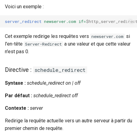
Voici un exemple :
requests
server_redirect
newserver.com
if=
$http_server_redirec
riak
Cet exemple redirige les requêtes vers
si
newserver.com
router
l'en-tête
a une valeur et que cette valeur
Server-Redirect
n'est pas 0.
rsa
scrypt
Directive :
schedule_redirect
session
Syntaxe :
schedule_redirect on | off
Par défaut :
schedule_redirect off
shell
Contexte :
server
signal
Redirige la requête actuelle vers un autre serveur à partir du
smtp
premier chemin de requête.