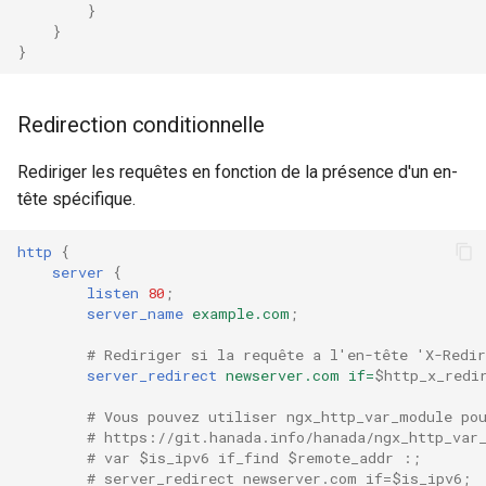
injection
}
}
}
iputils
jit-uuid
Redirection conditionnelle
jq
Rediriger les requêtes en fonction de la présence d'un en-
tête spécifique.
jsonrpc-batch
http
{
server
{
jump-consistent-hash
listen
80
;
server_name
example.com
;
jwt-verification
# Rediriger si la requête a l'en-tête 'X-Redir
server_redirect
newserver.com
if=
$http_x_redi
jwt
# Vous pouvez utiliser ngx_http_var_module po
kafka
# https://git.hanada.info/hanada/ngx_http_var
# var $is_ipv6 if_find $remote_addr :;
# server_redirect newserver.com if=$is_ipv6;