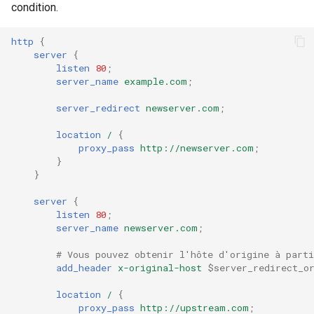
condition.
healthcheck
http
{
hmac
server
{
listen
80
;
hoedown
server_name
example.com
;
server_redirect
newserver.com
;
http
location
/
{
proxy_pass
http://newserver.com
;
http2
}
}
httpipe
server
{
listen
80
;
hyperscan
server_name
newserver.com
;
influx
# Vous pouvez obtenir l'hôte d'origine à parti
add_header
x-original-host
$server_redirect_o
ini
location
/
{
proxy_pass
http://upstream.com
;