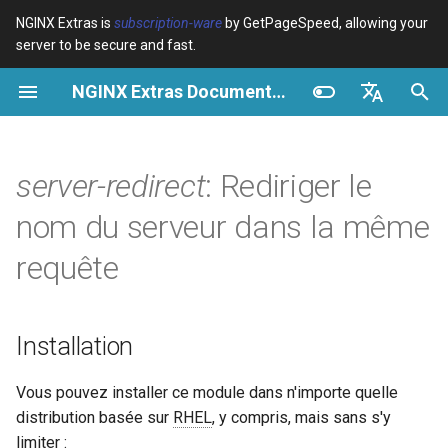
NGINX Extras is
subscription-ware
by GetPageSpeed, allowing your
server to be secure and fast.
I
NGINX Extras Documentation
n
Vue d’ensemble
Vue d’ensemble
Vue d’ensemble
Installation
Vue d’ensemble
Cache
NGINX Stable vs Mainline -
$bot_category
auto_reload
VPS/Dedicated - Proxy
Brotli Compression
Country Blocking with Geo
i
English
Quelle branche choisir sur
Cache
t
Español
server-redirect
: Rediriger le
RHEL/CentOS
Variables
Directives
acme
Performance
$bot_name
geoip2
VPS/Dedicated - FastCGI
Description
i
Português (Brasil)
nom du serveur dans la même
NGINX-MOD - NGINX
Cache
Examples
Examples
ada
Sécurité
$bot_producer
geoip2_proxy
a
Deutsch
amélioré avec HTTP/3,
Synopsis
requête
HPACK et vérifications de
cPanel EA4 - Proxy Cache
Troubleshooting
Troubleshooting
auto-ssl
$browser_engine
geoip2_proxy_recursive
l
Français
santé pour RHEL
Redirection de base
i
Русский
Related
Related
aws-auth
$browser_family
Installation
Serveur Web Tengine -
s
中文
Redirection conditionnelle
Installer sur RHEL, CentOS et
aws-sdk
$browser_name
a
Vous pouvez installer ce module dans n'importe quelle
Rocky Linux
Redirection programmée
distribution basée sur
RHEL
, y compris, mais sans s'y
t
balancer
$browser_version
limiter :