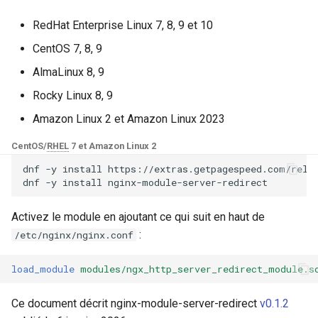
Modules NGINX pour le
Configuration
i
panneau de contrôle Plesk -
base-encoding
$device_brand
RedHat Enterprise Linux 7, 8, 9 et 10
Paquets RPM
o
Directive : server_redirect
CentOS 7, 8, 9
cache
$device_json
n
Modules NGINX cPanel EA4 -
AlmaLinux 8, 9
Directive :
d
Transformez ea-nginx en une
checkups
schedule_redirect
$device_model
Rocky Linux 8, 9
puissance de performance et
e
Amazon Linux 2 et Amazon Linux 2023
de sécurité
consul-event
Variable :
$device_type
l
$server_redirect_original_host
CentOS/
RHEL
7 et Amazon Linux 2
Support HTTP/3 QUIC de
consul
$is_ai_crawler
a
dnf
-y
install
https://extras.getpagespeed.com/relea
NGINX - Paquets RPM pour
GitHub
dnf
-y
install
r
RHEL et CentOS
cookie
$is_bot
e
Activez le module en ajoutant ce qui suit en haut de
Serveur Web Angie - Installer
core
$is_console
:
/etc/nginx/nginx.conf
c
sur RHEL, CentOS, Rocky
Linux et AlmaLinux
cors
$is_desktop
h
load_module
modules/ngx_http_server_redirect_module.s
e
counter
$is_mobile
Ce document décrit nginx-module-server-redirect
v0.1.2
r