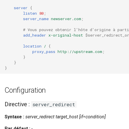
server
{
nsq
listen
80
;
server_name
newserver.com
;
ntlm
# Vous pouvez obtenir l'hôte d'origine à parti
add_header
x-original-host
$server_redirect_o
openidc
location
/
{
proxy_pass
http://upstream.com
;
openssl
}
}
perf
}
prettycjson
Configuration
pubsub
Directive :
server_redirect
qless-web
Syntaxe :
server_redirect target_host [if=condition]
qless
Par défaut :
-