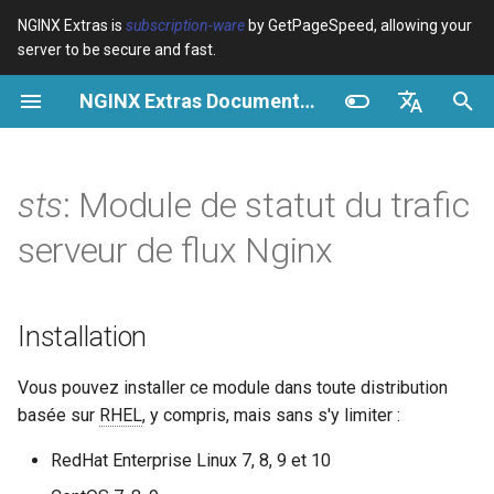
NGINX Extras is
subscription-ware
by GetPageSpeed, allowing your
server to be secure and fast.
I
NGINX Extras Documentation
n
Vue d’ensemble
Vue d’ensemble
Vue d’ensemble
Installation
Vue d’ensemble
Cache
NGINX Stable vs Mainline -
$bot_category
auto_reload
Module configuration
Domains and origins
Images
Release notes
VPS/Dedicated - Proxy
Brotli Compression
Country Blocking with Geo
i
English
Quelle branche choisir sur
Cache
t
Español
sts
: Module de statut du trafic
RHEL/CentOS
Variables
Directives
Get started
Captures d'écran
acme
Performance
$bot_name
geoip2
Configure filters safely
Cache and system setting
CSS
CVE-2012-4001
VPS/Dedicated - FastCGI
i
Português (Brasil)
serveur de flux Nginx
NGINX-MOD - NGINX
Cache
Examples
Examples
Production operations
Synopsis
ada
Sécurité
$bot_producer
geoip2_proxy
Filter catalogue
Admin pages
JavaScript
CVE-2012-4360
a
Deutsch
amélioré avec HTTP/3,
HPACK et vérifications de
cPanel EA4 - Proxy Cache
Troubleshooting
Troubleshooting
Filter reference
Description
auto-ssl
$browser_engine
geoip2_proxy_recursive
Optimize for bandwidth
Downstream caching
Caching and networking
CVE-2013-6111
l
Français
Installation
santé pour RHEL
i
Русский
Related
Related
Release and security
Contrôle
aws-auth
$browser_family
Restrict URLs
Console
HTML and markup
Security update, 2013
Vous pouvez installer ce module dans toute distribution
Serveur Web Tengine -
s
history
中文
basée sur
RHEL
, y compris, mais sans s'y limiter :
Installer sur RHEL, CentOS et
aws-sdk
Pour obtenir le statut des
$browser_name
HTTPS support
Experiments
Analytics and advanced
NGINX security update, 20
a
Rocky Linux
zones de trafic à la volée
RedHat Enterprise Linux 7, 8, 9 et 10
t
balancer
$browser_version
ModSecurity
Security update, January 2