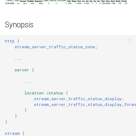
healthcheck
Variables
hmac
Synopsis
Limite
hoedown
Pour limiter le trafic pour le
http
{
stream_server_traffic_status_zone
;
serveur
http
...
Pour limiter le trafic pour le
http2
server
{
filtre
httpipe
...
Pour limiter le trafic pour
l'upstream
location
/status
{
hyperscan
stream_server_traffic_status_display
;
stream_server_traffic_status_display_form
Cas d'utilisation
influx
}
}
}
Pour calculer le trafic pour
ini
un pays individuel en
stream
{