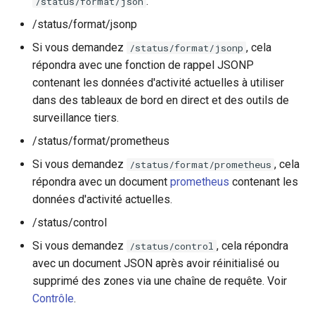
.
/status/format/json
/status/format/jsonp
server_traffic_status_limit_traffic_by_set_key
mail
Si vous demandez
, cela
/status/format/jsonp
server_traffic_status_limit_check_duplicate
répondra avec une fonction de rappel JSONP
maxminddb
contenant les données d'activité actuelles à utiliser
server_traffic_status_average_method
memcached
dans des tableaux de bord en direct et des outils de
surveillance tiers.
server_traffic_status_histogram_buckets
mlcache
/status/format/prometheus
Voir aussi
Si vous demandez
, cela
/status/format/prometheus
multiplexer
répondra avec un document
prometheus
contenant les
GitHub
données d'activité actuelles.
murmurhash2
/status/control
mysql
Si vous demandez
, cela répondra
/status/control
avec un document JSON après avoir réinitialisé ou
nettle
supprimé des zones via une chaîne de requête. Voir
Contrôle
.
newrelic