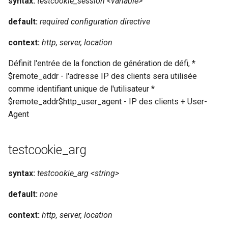
syntax:
testcookie_session <variable>
rabbitmqstomp
default:
required configuration directive
rack
context:
http, server, location
Définit l'entrée de la fonction de génération de défi, *
radixtree
$remote_addr - l'adresse IP des clients sera utilisée
comme identifiant unique de l'utilisateur *
redis-connector
$remote_addr$http_user_agent - IP des clients + User-
Agent
redis-ratelimit
redis-util
testcookie_arg
redis
syntax:
testcookie_arg <string>
repl
default:
none
reqargs
context:
http, server, location