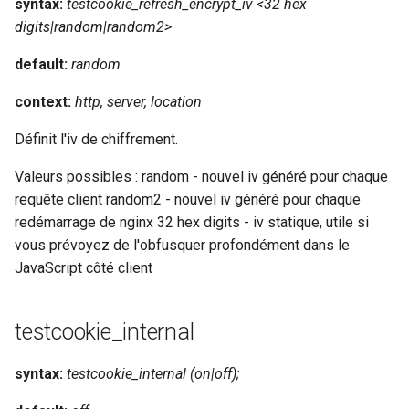
syntax:
testcookie_refresh_encrypt_iv <32 hex
digits|random|random2>
default:
random
context:
http, server, location
Définit l'iv de chiffrement.
Valeurs possibles : random - nouvel iv généré pour chaque
requête client random2 - nouvel iv généré pour chaque
redémarrage de nginx 32 hex digits - iv statique, utile si
vous prévoyez de l'obfusquer profondément dans le
JavaScript côté client
testcookie_internal
syntax:
testcookie_internal (on|off);