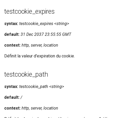
libcjson
testcookie_expires
libr3
syntax:
testcookie_expires <string>
limit-rate
default:
31 Dec 2037 23:55:55 GMT
limit-traffic
context:
http, server, location
lmdb
Définit la valeur d'expiration du cookie.
locations
testcookie_path
lock
syntax:
testcookie_path <string>
logger-socket
default:
/
lrucache
context:
http, server, location
macaroons