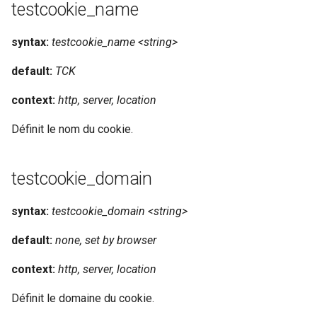
testcookie_name
injection
iputils
syntax:
testcookie_name <string>
default:
TCK
jit-uuid
context:
http, server, location
jq
Définit le nom du cookie.
jsonrpc-batch
testcookie_domain
jump-consistent-hash
syntax:
testcookie_domain <string>
jwt-verification
default:
none, set by browser
jwt
context:
http, server, location
kafka
Définit le domaine du cookie.