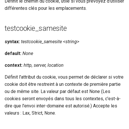
Définit le chemin du cookie, utile si vous prévoyez d'utiliser
différentes clés pour les emplacements.
mail
maxminddb
testcookie_samesite
memcached
syntax:
testcookie_samesite <string>
default:
None
mlcache
context:
http, server, location
multiplexer
Définit l'attribut du cookie, vous permet de déclarer si votre
murmurhash2
cookie doit être restreint à un contexte de première partie
ou de même site. La valeur par défaut est None (Les
mysql
cookies seront envoyés dans tous les contextes, c'est-à-
dire que l'envoi inter-domaine est autorisé.) Accepte les
nettle
valeurs : Lax, Strict, None.
newrelic