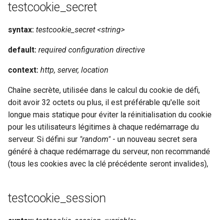
testcookie_secret
nsq
syntax:
testcookie_secret <string>
ntlm
default:
required configuration directive
openidc
context:
http, server, location
Chaîne secrète, utilisée dans le calcul du cookie de défi,
openssl
doit avoir 32 octets ou plus, il est préférable qu'elle soit
perf
longue mais statique pour éviter la réinitialisation du cookie
pour les utilisateurs légitimes à chaque redémarrage du
prettycjson
serveur. Si défini sur
"random"
- un nouveau secret sera
généré à chaque redémarrage du serveur, non recommandé
pubsub
(tous les cookies avec la clé précédente seront invalides),
qless-web
testcookie_session
qless