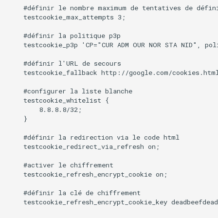
    #définir le nombre maximum de tentatives de défini
    testcookie_max_attempts 3;

    #définir la politique p3p

    testcookie_p3p 'CP="CUR ADM OUR NOR STA NID", poli
    #définir l'URL de secours

    testcookie_fallback http://google.com/cookies.html
    #configurer la liste blanche

    testcookie_whitelist {

        8.8.8.8/32;

    }

    #définir la redirection via le code html

    testcookie_redirect_via_refresh on;

    #activer le chiffrement

    testcookie_refresh_encrypt_cookie on;

    #définir la clé de chiffrement

    testcookie_refresh_encrypt_cookie_key deadbeefdead