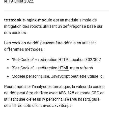
le 19 juillet 2022.
ctxdump
testcookie_redirect_via_refresh
$is_tablet
c
h
testcookie_refresh_template
dns-server
$is_tv
testcookie-nginx-module
est un module simple de
mitigation des robots utilisant un défi/réponse basé sur
e
testcookie_refresh_status
dns
$is_wearable
des cookies.
testcookie_deny_keepalive
etcd
Les cookies de défi peuvent être définis en utilisant
$os_family
différentes méthodes :
testcookie_get_only
exec
$os_name
"Set-Cookie" + redirection
HTTP
Location 302/307
testcookie_https_location
feishu-auth
$os_version
"Set-Cookie" + redirection
HTML
meta refresh
Modèle personnalisé, JavaScript peut être utilisé ici.
fileinfo
testcookie_refresh_encrypt_cookie
Pour empêcher l'analyse automatique, la valeur du cookie
ftpclient
testcookie_refresh_encrypt_cookie_key
de défi peut être chiffrée avec AES-128 en mode CBC en
utilisant une clé et un iv personnalisés/au hasard, puis
global-throttle
testcookie_refresh_encrypt_iv
déchiffrée côté client avec JavaScript.