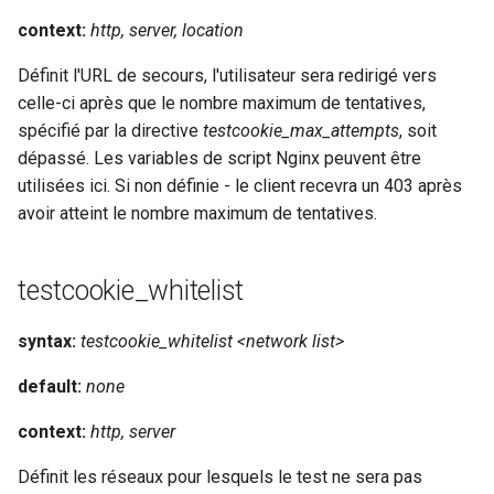
test
context:
http, server, location
timer
Définit l'URL de secours, l'utilisateur sera redirigé vers
celle-ci après que le nombre maximum de tentatives,
tlc
spécifié par la directive
testcookie_max_attempts
, soit
dépassé. Les variables de script Nginx peuvent être
tsort
utilisées ici. Si non définie - le client recevra un 403 après
avoir atteint le nombre maximum de tentatives.
txid
upload
testcookie_whitelist
upstream-healthcheck
syntax:
testcookie_whitelist <network list>
default:
none
upstream
context:
http, server
uuid
Définit les réseaux pour lesquels le test ne sera pas