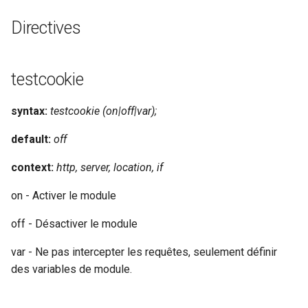
testcookie_internal
healthcheck
Directives
testcookie_httponly_flag
hmac
testcookie
testcookie_secure_flag
hoedown
syntax:
testcookie (on|off|var);
testcookie_port_in_redirect
http
default:
off
Exemple de configuration
http2
context:
http, server, location, if
Suite de tests
httpipe
on - Activer le module
Sources
hyperscan
off - Désactiver le module
GitHub
influx
var - Ne pas intercepter les requêtes, seulement définir
des variables de module.
ini