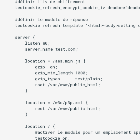
    #définir l'iv de chiffrement

    testcookie_refresh_encrypt_cookie_iv deadbeefdeadb
    #définir le modèle de réponse

    testcookie_refresh_template '<html><body>setting 
    server {

        listen 80;

        server_name test.com;

        location = /aes.min.js {

            gzip  on;

            gzip_min_length 1000;

            gzip_types      text/plain;

            root /var/www/public_html;

        }

        location = /w3c/p3p.xml {

            root /var/www/public_html;

        }

        location / {

            #activer le module pour un emplacement spé
            testcookie on;
