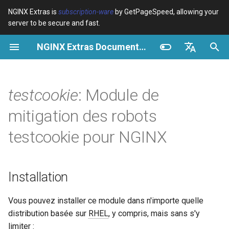
NGINX Extras is
subscription-ware
by GetPageSpeed, allowing your
server to be secure and fast.
I
NGINX Extras Documentation
n
Vue d’ensemble
Vue d’ensemble
Vue d’ensemble
Installation
Vue d’ensemble
Cache
NGINX Stable vs Mainline -
$bot_category
auto_reload
VPS/Dedicated - Proxy
Brotli Compression
Country Blocking with Geo
i
English
Quelle branche choisir sur
Cache
t
Español
testcookie
: Module de
RHEL/CentOS
Variables
Directives
Directives
acme
Performance
$bot_name
geoip2
VPS/Dedicated - FastCGI
i
Português (Brasil)
mitigation des robots
NGINX-MOD - NGINX
Cache
Examples
Examples
testcookie
ada
Sécurité
$bot_producer
geoip2_proxy
a
Deutsch
amélioré avec HTTP/3,
testcookie pour NGINX
HPACK et vérifications de
cPanel EA4 - Proxy Cache
Troubleshooting
Troubleshooting
testcookie_name
auto-ssl
$browser_engine
geoip2_proxy_recursive
l
Français
santé pour RHEL
i
Русский
Related
Related
testcookie_domain
aws-auth
$browser_family
Installation
Serveur Web Tengine -
s
中文
Installer sur RHEL, CentOS et
testcookie_expires
aws-sdk
$browser_name
a
Vous pouvez installer ce module dans n'importe quelle
Rocky Linux
distribution basée sur
RHEL
, y compris, mais sans s'y
t
testcookie_path
balancer
$browser_version
limiter :