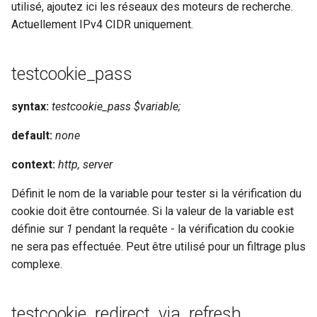
validation
utilisé, ajoutez ici les réseaux des moteurs de recherche.
Actuellement IPv4 CIDR uniquement.
vhost
testcookie_pass
waf
weauth
syntax:
testcookie_pass $variable;
default:
none
websocket-proxy
context:
http, server
websocket
Définit le nom de la variable pour tester si la vérification du
woothee
cookie doit être contournée. Si la valeur de la variable est
définie sur
1
pendant la requête - la vérification du cookie
worker-events
ne sera pas effectuée. Peut être utilisé pour un filtrage plus
complexe.
xxhash
testcookie_redirect_via_refresh