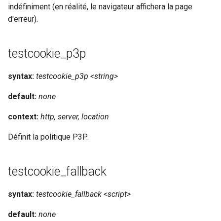
indéfiniment (en réalité, le navigateur affichera la page
snappy
d'erreur).
sniproxy
testcookie_p3p
socket
syntax:
testcookie_p3p <string>
stats
default:
none
string
context:
http, server, location
t1k
Définit la politique P3P.
tags
testcookie_fallback
tarantool
syntax:
testcookie_fallback <script>
template
default:
none