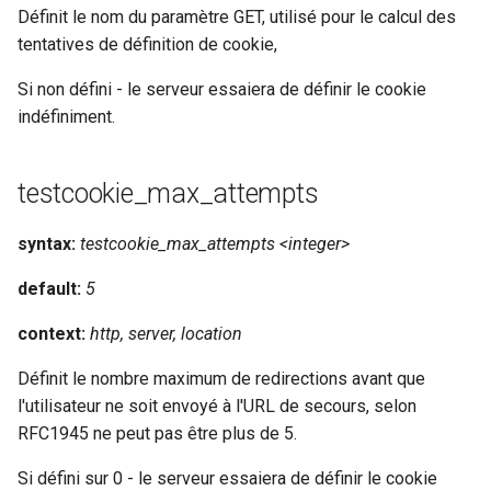
Définit le nom du paramètre GET, utilisé pour le calcul des
requests
tentatives de définition de cookie,
riak
Si non défini - le serveur essaiera de définir le cookie
indéfiniment.
router
rsa
testcookie_max_attempts
scrypt
syntax:
testcookie_max_attempts <integer>
default:
5
session
context:
http, server, location
shell
Définit le nombre maximum de redirections avant que
signal
l'utilisateur ne soit envoyé à l'URL de secours, selon
RFC1945 ne peut pas être plus de 5.
smtp
Si défini sur 0 - le serveur essaiera de définir le cookie