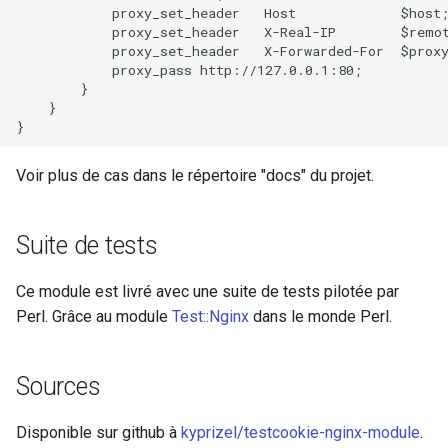
            proxy_set_header   Host             $host;
            proxy_set_header   X-Real-IP        $remot
            proxy_set_header   X-Forwarded-For  $proxy
            proxy_pass http://127.0.0.1:80;

        }

    }

Voir plus de cas dans le répertoire "docs" du projet.
Suite de tests
Ce module est livré avec une suite de tests pilotée par
Perl. Grâce au module
Test::Nginx
dans le monde Perl.
Sources
Disponible sur github à
kyprizel/testcookie-nginx-module
.