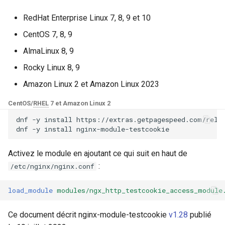
Modules NGINX pour le
i
panneau de contrôle Plesk -
testcookie_samesite
base-encoding
$device_brand
RedHat Enterprise Linux 7, 8, 9 et 10
Paquets RPM
o
CentOS 7, 8, 9
testcookie_secret
cache
$device_json
n
Modules NGINX cPanel EA4 -
AlmaLinux 8, 9
d
Transformez ea-nginx en une
testcookie_session
checkups
$device_model
Rocky Linux 8, 9
puissance de performance et
e
Amazon Linux 2 et Amazon Linux 2023
de sécurité
testcookie_arg
consul-event
$device_type
l
CentOS/
RHEL
7 et Amazon Linux 2
Support HTTP/3 QUIC de
testcookie_max_attempts
consul
$is_ai_crawler
a
dnf
-y
install
https://extras.getpagespeed.com/relea
NGINX - Paquets RPM pour
dnf
-y
install
r
RHEL et CentOS
testcookie_p3p
cookie
$is_bot
e
Activez le module en ajoutant ce qui suit en haut de
Serveur Web Angie - Installer
testcookie_fallback
core
$is_console
:
/etc/nginx/nginx.conf
c
sur RHEL, CentOS, Rocky
Linux et AlmaLinux
testcookie_whitelist
cors
$is_desktop
h
load_module
modules/ngx_http_testcookie_access_module
e
testcookie_pass
counter
$is_mobile
Ce document décrit nginx-module-testcookie
v1.28
publié
r