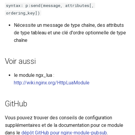
syntax: p:send(message, attributes[,
var
ordering_key])
vod
Nécessite un message de type chaîne, des attributs
de type tableau et une clé d'ordre optionnelle de type
vts
chaîne
waf
Voir aussi
wasm-wasmtime
le module ngx_lua :
http://wiki.nginx.org/HttpLuaModule
webp
xslt
GitHub
xss
Vous pouvez trouver des conseils de configuration
supplémentaires et de la documentation pour ce module
zip
dans le
dépôt GitHub pour nginx-module-pubsub
.