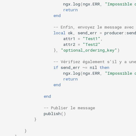
ngx
.
log
(
ngx
.
ERR
,
"Impossible 
return
immutable
end
-- Enfin, envoyez le message avec
internal-redirect
local
ok
,
send_err
=
producer
:
sen
attr1
=
"Test1"
,
ipscrub
attr2
=
"Test2"
},
"optional_ordering_key"
)
ipset-access
-- Vérifiez également s'il y a un
if
send_err
~=
nil
then
jpeg
ngx
.
log
(
ngx
.
ERR
,
"Impossible 
return
end
js-challenge
end
json-var
-- Publier le message
publish
()
json
}
}
jwt