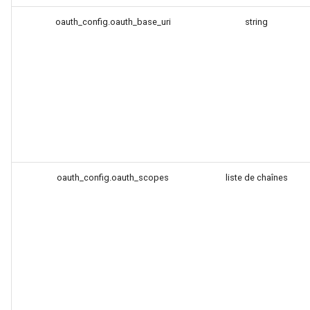
sorted-args
oauth_config.oauth_base_uri
string
spnego-http-auth
srcache
srt
statsd
sticky
oauth_config.oauth_scopes
liste de chaînes
stream-lua
stream-sts
stream-upsync
sts