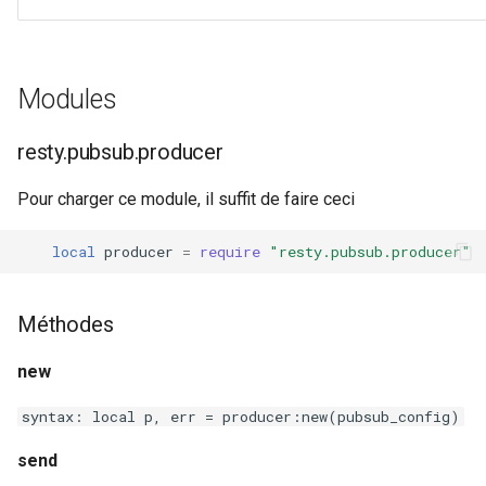
unbrotli
untar
Modules
unzstd
resty.pubsub.producer
Pour charger ce module, il suffit de faire ceci
upload-progress
local
producer
=
require
"resty.pubsub.producer"
upload
upstream-dynamic
Méthodes
upstream-fair
new
upstream-jdomain
syntax: local p, err = producer:new(pubsub_config)
send
upsync