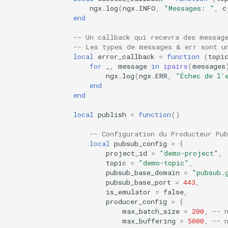
echo
ngx
.
log
(
ngx
.
INFO
,
"Messages: "
,
c
end
encrypted-session
-- Un callback qui recevra des messag
-- Les types de messages & err sont u
error-log-write
local
error_callback
=
function
(
topi
for
_
,
message
in
ipairs
(
messages
ngx
.
log
(
ngx
.
ERR
,
"Échec de l'
eval
end
end
execute
local
publish
=
function
()
f4fhds
-- Configuration du Producteur Pub
local
pubsub_config
=
{
project_id
=
"demo-project"
,
fancyindex
topic
=
"demo-topic"
,
pubsub_base_domain
=
"pubsub.
fips-check
pubsub_base_port
=
443
,
is_emulator
=
false
,
producer_config
=
{
flv
max_batch_size
=
200
,
-- 
max_buffering
=
5000
,
-- 