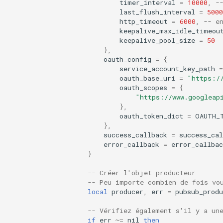
form-input
timer_interval
=
10000
,
-
last_flush_interval
=
5000
http_timeout
=
6000
,
-- e
geoip
keepalive_max_idle_timeou
keepalive_pool_size
=
50
},
google
oauth_config
=
{
service_account_key_path
=
graphite
oauth_base_uri
=
"https:/
oauth_scopes
=
{
"https://www.googleap
headers-more
},
oauth_token_dict
=
OAUTH_
hmac-secure-link
},
success_callback
=
success_cal
error_callback
=
error_callbac
html-sanitize
}
iconv
-- Créer l'objet producteur
-- Peu importe combien de fois vo
local
producer
,
err
=
pubsub_produ
image-filter
-- Vérifiez également s'il y a un
if
err
~=
nil
then
immerse