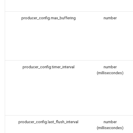
nftset-access
producer_config.max_buffering
number
njs
ntlm
otel
passenger
producer_config.timer_interval
number
(millisecondes)
perl
phantom-token
pipelog
producer_config.last_flush_interval
number
postgres
(millisecondes)