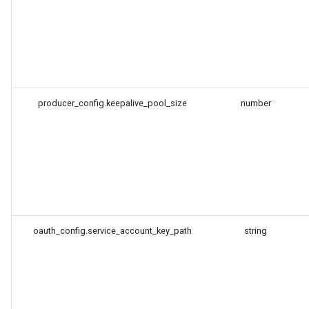
secure-token
security-headers
security
producer_config.keepalive_pool_size
number
selective-cache-purge
server-redirect
set-misc
shibboleth
oauth_config.service_account_key_path
string
slowfs
small-light