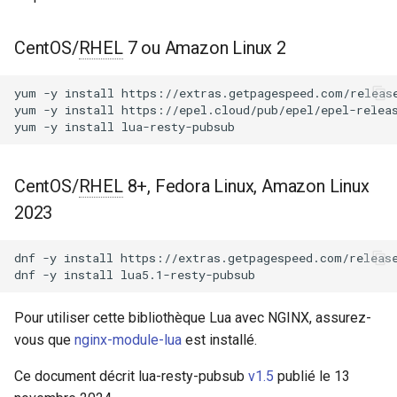
Modules NGINX pour le
i
panneau de contrôle Plesk -
Configurations du
acme
Paquets RPM
o
CentOS/
RHEL
7 ou Amazon Linux 2
Producteur
ajp
n
Modules NGINX cPanel EA4 -
Modules
yum
-y
install
https://extras.getpagespeed.com/release
d
Transformez ea-nginx en une
yum
-y
install
https://epel.cloud/pub/epel/epel-releas
array-var
yum
-y
install
puissance de performance et
resty.pubsub.producer
e
de sécurité
auth-digest
l
Méthodes
CentOS/
RHEL
8+, Fedora Linux, Amazon Linux
Support HTTP/3 QUIC de
auth-hash
a
2023
NGINX - Paquets RPM pour
new
r
RHEL et CentOS
auth-ldap
dnf
-y
install
https://extras.getpagespeed.com/release
send
e
dnf
-y
install
Serveur Web Angie - Installer
auth-pam
c
sur RHEL, CentOS, Rocky
Voir aussi
Pour utiliser cette bibliothèque Lua avec NGINX, assurez-
Linux et AlmaLinux
auth-radius
h
vous que
nginx-module-lua
est installé.
GitHub
e
auth-totp
Ce document décrit lua-resty-pubsub
v1.5
publié le 13
r