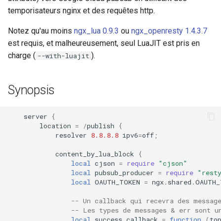
concat
temporisateurs nginx et des requêtes http.
Notez qu'au moins
ngx_lua 0.9.3
ou
ngx_openresty 1.4.3.7
cookie-flag
est requis, et malheureusement, seul LuaJIT est pris en
charge (
).
--with-luajit
cookie-limit
coolkit
Synopsis
dav-ext
server
{
location
=
/
publish
{
delay
resolver
8.8.8.8
ipv6
=
off
;
doh
content_by_lua_block
{
local
cjson
=
require
"cjson"
local
pubsub_producer
=
require
"rest
dynamic-etag
local
OAUTH_TOKEN
=
ngx
.
shared
.
OAUTH_
-- Un callback qui recevra des messag
dynamic-limit-req
-- Les types de messages & err sont u
local
success_callback
=
function
(
to