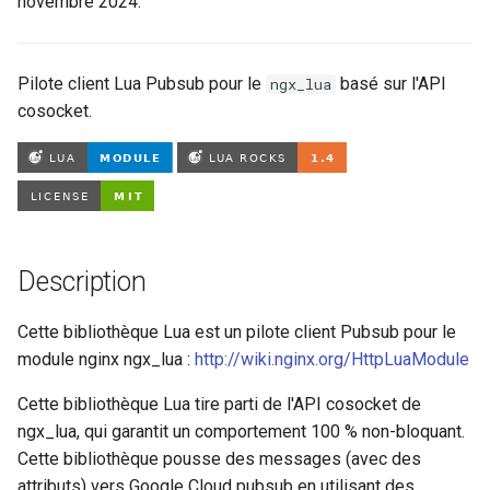
novembre 2024.
aws-auth
c
h
bot-verifier
Pilote client Lua Pubsub pour le
basé sur l'API
ngx_lua
cosocket.
e
brotli
cache-purge
captcha
Description
cgi
Cette bibliothèque Lua est un pilote client Pubsub pour le
combined-upstreams
module nginx ngx_lua :
http://wiki.nginx.org/HttpLuaModule
compression-normalize
Cette bibliothèque Lua tire parti de l'API cosocket de
ngx_lua, qui garantit un comportement 100 % non-bloquant.
compression-vary
Cette bibliothèque pousse des messages (avec des
attributs) vers Google Cloud pubsub en utilisant des