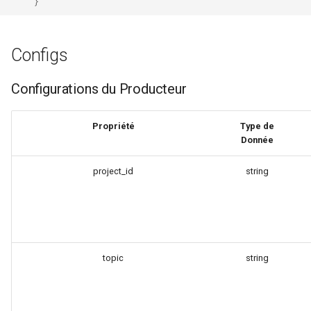
}
keyval
Configs
label
Configurations du Producteur
length-hiding
Propriété
Type de
let
Donnée
limit-traffic-rate
project_id
string
link
live-common
topic
string
log-sqlite
log-var-set