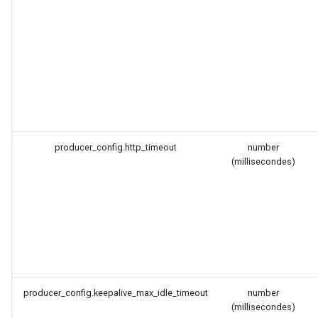
proxy-connect
pta
push-stream
rdns
producer_config.http_timeout
number
redis-rate-limit
(millisecondes)
redis2
request-cookies-filter
rewrite-status
rtmp
producer_config.keepalive_max_idle_timeout
number
(millisecondes)