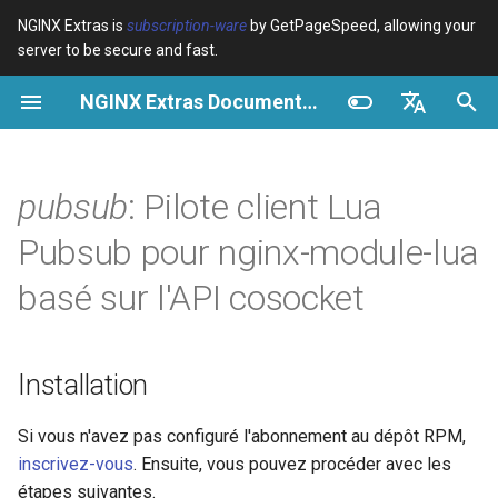
NGINX Extras is
subscription-ware
by GetPageSpeed, allowing your
server to be secure and fast.
I
NGINX Extras Documentation
n
Vue d’ensemble
Installation
Cache
NGINX Stable vs Mainline -
Vue d’ensemble
Vue d’ensemble
Vue d’ensemble
VPS/Dedicated - Proxy
Brotli Compression
Country Blocking with Geo
i
English
Quelle branche choisir sur
Cache
t
Español
pubsub
: Pilote client Lua
RHEL/CentOS
device-type
Performance
CentOS/RHEL 7 ou Amazon
Variables
Directives
Get started
Linux 2
VPS/Dedicated - FastCGI
i
Português (Brasil)
Pubsub pour nginx-module-lua
NGINX-MOD - NGINX
Cache
geoip2
Sécurité
Examples
Examples
Production operations
a
Deutsch
amélioré avec HTTP/3,
CentOS/RHEL 8+, Fedora
basé sur l'API cosocket
HPACK et vérifications de
Linux, Amazon Linux 2023
cPanel EA4 - Proxy Cache
pagespeed
Troubleshooting
Troubleshooting
Filter reference
l
Français
santé pour RHEL
i
Русский
Description
abuse-guard
Related
Related
Release and security
Installation
Serveur Web Tengine -
s
history
中文
Installer sur RHEL, CentOS et
Synopsis
accept-language
a
Si vous n'avez pas configuré l'abonnement au dépôt RPM,
Rocky Linux
inscrivez-vous
. Ensuite, vous pouvez procéder avec les
t
Configs
access-control
étapes suivantes.