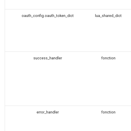
substitutions
oauth_config.oauth_token_dict
lua_shared_dict
sxg
sysguard
teslagov-jwt
success_handler
fonction
testcookie
traffic-accounting
trim
error_handler
fonction
ts
tuning