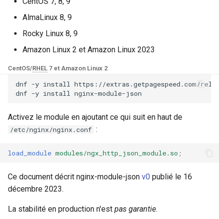
Modules NGINX pour le
CentOS 7, 8, 9
i
panneau de contrôle Plesk -
base-encoding
$device_brand
AlmaLinux 8, 9
Paquets RPM
o
Rocky Linux 8, 9
cache
$device_json
n
Modules NGINX cPanel EA4 -
Amazon Linux 2 et Amazon Linux 2023
d
Transformez ea-nginx en une
checkups
$device_model
CentOS/
RHEL
7 et Amazon Linux 2
puissance de performance et
e
de sécurité
dnf
-y
install
https://extras.getpagespeed.com/relea
consul-event
$device_type
dnf
-y
install
l
Support HTTP/3 QUIC de
consul
$is_ai_crawler
a
Activez le module en ajoutant ce qui suit en haut de
NGINX - Paquets RPM pour
:
/etc/nginx/nginx.conf
r
RHEL et CentOS
cookie
$is_bot
e
load_module
modules/ngx_http_json_module.so
;
Serveur Web Angie - Installer
core
$is_console
c
sur RHEL, CentOS, Rocky
Ce document décrit nginx-module-json
v0
publié le 16
Linux et AlmaLinux
cors
$is_desktop
h
décembre 2023.
e
counter
$is_mobile
La stabilité en production n'est
pas garantie
.
r