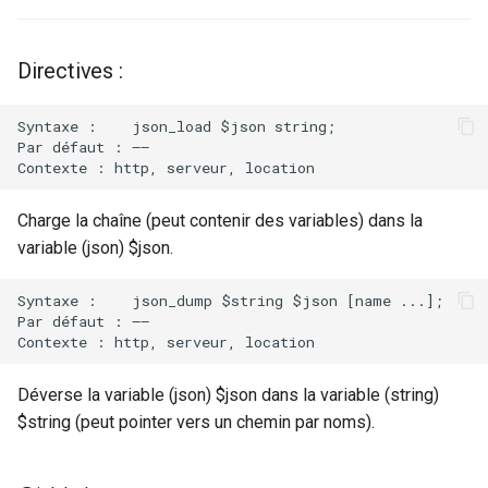
ctxdump
$is_tablet
c
Directives :
h
dns-server
$is_tv
e
Syntaxe :    json_load $json string;

dns
$is_wearable
Par défaut : ——

etcd
$os_family
Charge la chaîne (peut contenir des variables) dans la
exec
$os_name
variable (json) $json.
feishu-auth
$os_version
Syntaxe :    json_dump $string $json [name ...];

Par défaut : ——

fileinfo
Déverse la variable (json) $json dans la variable (string)
ftpclient
$string (peut pointer vers un chemin par noms).
global-throttle