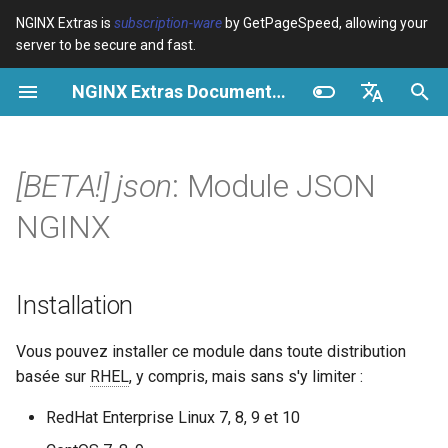
NGINX Extras is
subscription-ware
by GetPageSpeed, allowing your
server to be secure and fast.
I
NGINX Extras Documentation
n
Vue d’ensemble
Vue d’ensemble
Vue d’ensemble
Installation
Vue d’ensemble
Cache
NGINX Stable vs Mainline -
$bot_category
auto_reload
VPS/Dedicated - Proxy
Brotli Compression
Country Blocking with Geo
i
English
Quelle branche choisir sur
Cache
t
Español
[BETA!] json
: Module JSON
RHEL/CentOS
Variables
Directives
acme
Performance
Directives :
$bot_name
geoip2
VPS/Dedicated - FastCGI
i
Português (Brasil)
NGINX
NGINX-MOD - NGINX
Cache
Examples
Examples
GitHub
ada
Sécurité
$bot_producer
geoip2_proxy
a
Deutsch
amélioré avec HTTP/3,
HPACK et vérifications de
cPanel EA4 - Proxy Cache
Troubleshooting
Troubleshooting
auto-ssl
$browser_engine
geoip2_proxy_recursive
l
Français
Installation
santé pour RHEL
i
Русский
Related
Related
aws-auth
$browser_family
Vous pouvez installer ce module dans toute distribution
Serveur Web Tengine -
s
中文
basée sur
RHEL
, y compris, mais sans s'y limiter :
Installer sur RHEL, CentOS et
aws-sdk
$browser_name
a
Rocky Linux
RedHat Enterprise Linux 7, 8, 9 et 10
t
balancer
$browser_version