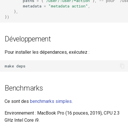
paths
=
{
"/user/:user/*action"
},
-- pour `/us
metadata
=
"metadata action"
,
},
})
Développement
Pour installer les dépendances, exécutez :
make
Benchmarks
Ce sont des
benchmarks simples
.
Environnement : MacBook Pro (16 pouces, 2019), CPU 2.3
GHz Intel Core i9.