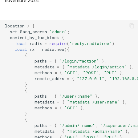
novembre 2024.
aws-auth
c
Correspondance par Préfixe
h
bot-verifier
location
/
{
Paramètres dans le Chemin
set
$
arg_access
'admin'
;
e
brotli
content_by_lua_block
{
local
radix
=
require
(
"resty.radixtree"
)
Développement
local
rx
=
radix
.
new
({
cache-purge
{
Benchmarks
paths
=
{
"/login/*action"
},
metadata
=
{
"metadata /login/action"
},
captcha
methods
=
{
"GET"
,
"POST"
,
"PUT"
},
GitHub
remote_addrs
=
{
"127.0.0.1"
,
"192.168.0.
cgi
},
{
paths
=
{
"/user/:name"
},
combined-upstreams
metadata
=
{
"metadata /user/name"
},
methods
=
{
"GET"
},
compression-normalize
},
{
paths
=
{
"/admin/:name"
,
"/superuser/:n
compression-vary
metadata
=
{
"metadata /admin/name"
},
methods
=
{
"GET"
,
"POST"
,
"PUT"
},