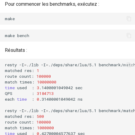
Pour commencer les benchmarks, exécutez :
make
Résultats :
resty
-I
=
./lib
-I
=
./deps/share/lua/5.1
benchmark/match
matched
res:
1
route
count:
100000
match
times:
10000000
time
used
:
3
.1400001049042
sec

QPS
:
3184713
each
time
:
0
.31400001049042
ns

resty
-I
=
./lib
-I
=
./deps/share/lua/5.1
benchmark/match
matched
res:
500
route
count:
100000
match
times:
1000000
time
used
:
0
.42700004577637
sec
