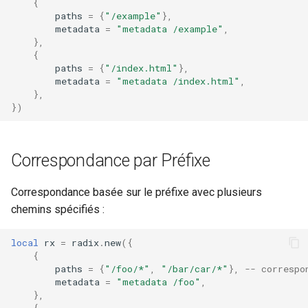
{
paths
=
{
"/example"
},
zstd
metadata
=
"metadata /example"
,
},
{
paths
=
{
"/index.html"
},
metadata
=
"metadata /index.html"
,
},
})
Correspondance par Préfixe
Correspondance basée sur le préfixe avec plusieurs
chemins spécifiés :
local
rx
=
radix
.
new
({
{
paths
=
{
"/foo/*"
,
"/bar/car/*"
},
-- correspo
metadata
=
"metadata /foo"
,
},
{