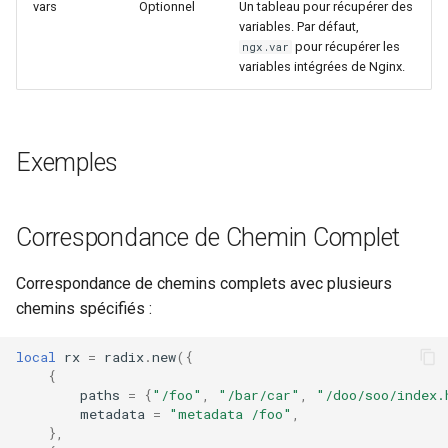
vars
Optionnel
Un tableau pour récupérer des
variables. Par défaut,
var
pour récupérer les
ngx.var
variables intégrées de Nginx.
vod
vts
Exemples
waf
wasm-wasmtime
Correspondance de Chemin Complet
webp
Correspondance de chemins complets avec plusieurs
chemins spécifiés :
xslt
local
rx
=
radix
.
new
({
xss
{
paths
=
{
"/foo"
,
"/bar/car"
,
"/doo/soo/index.
metadata
=
"metadata /foo"
,
zip
},