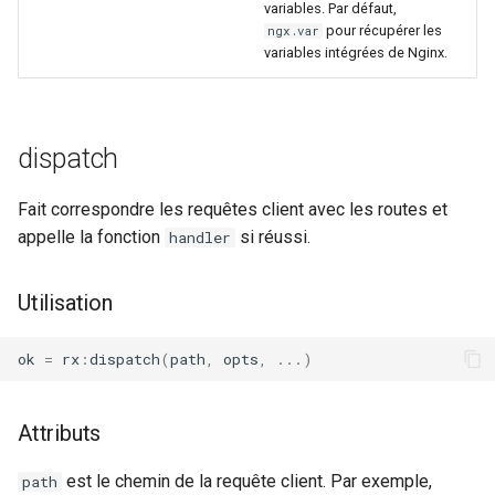
variables. Par défaut,
pour récupérer les
ngx.var
substitutions
variables intégrées de Nginx.
sxg
dispatch
sysguard
Fait correspondre les requêtes client avec les routes et
teslagov-jwt
appelle la fonction
si réussi.
handler
testcookie
Utilisation
traffic-accounting
ok
=
rx
:
dispatch
(
path
,
opts
,
...)
trim
ts
Attributs
est le chemin de la requête client. Par exemple,
tuning
path