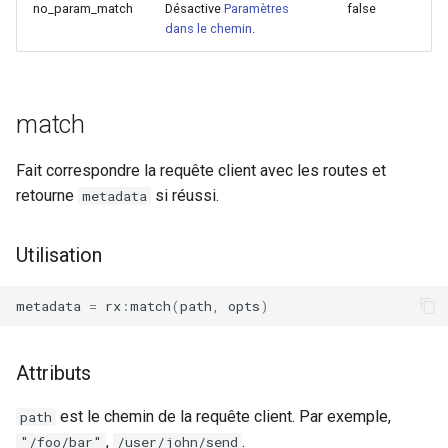
secure-token
no_param_match
Désactive
Paramètres
false
dans le chemin
.
security-headers
security
match
selective-cache-purge
Fait correspondre la requête client avec les routes et
retourne
si réussi.
metadata
server-redirect
Utilisation
set-misc
shibboleth
metadata
=
rx
:
match
(
path
,
opts
)
slowfs
Attributs
small-light
est le chemin de la requête client. Par exemple,
path
,
.
"/foo/bar"
/user/john/send