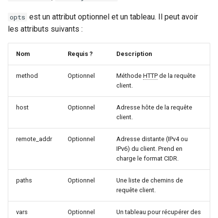
sorted-args
est un attribut optionnel et un tableau. Il peut avoir
opts
spnego-http-auth
les attributs suivants :
srcache
Nom
Requis ?
Description
srt
method
Optionnel
Méthode
HTTP
de la requête
client.
statsd
host
Optionnel
Adresse hôte de la requête
client.
sticky
remote_addr
Optionnel
Adresse distante (IPv4 ou
stream-lua
IPv6) du client. Prend en
charge le format CIDR.
stream-sts
paths
Optionnel
Une liste de chemins de
requête client.
stream-upsync
vars
Optionnel
Un tableau pour récupérer des
sts