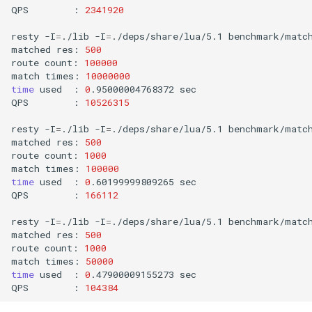
QPS
:
2341920
resty
-I
=
./lib
-I
=
./deps/share/lua/5.1
benchmark/match
matched
res:
500
route
count:
100000
match
times:
10000000
time
used
:
0
.95000004768372
sec

QPS
:
10526315
resty
-I
=
./lib
-I
=
./deps/share/lua/5.1
benchmark/match
matched
res:
500
route
count:
1000
match
times:
100000
time
used
:
0
.60199999809265
sec

QPS
:
166112
resty
-I
=
./lib
-I
=
./deps/share/lua/5.1
benchmark/match
matched
res:
500
route
count:
1000
match
times:
50000
time
used
:
0
.47900009155273
sec

QPS
:
104384