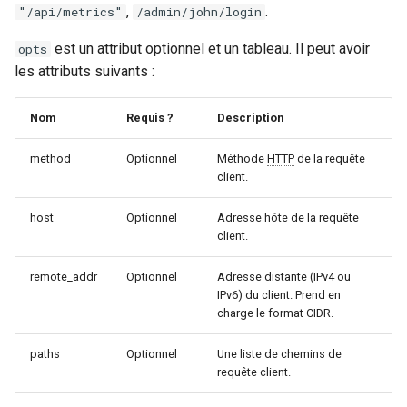
,
.
"/api/metrics"
/admin/john/login
unbrotli
est un attribut optionnel et un tableau. Il peut avoir
opts
les attributs suivants :
untar
Nom
Requis ?
Description
unzstd
method
Optionnel
Méthode
HTTP
de la requête
upload-progress
client.
upload
host
Optionnel
Adresse hôte de la requête
client.
upstream-dynamic
remote_addr
Optionnel
Adresse distante (IPv4 ou
IPv6) du client. Prend en
upstream-fair
charge le format CIDR.
upstream-jdomain
paths
Optionnel
Une liste de chemins de
requête client.
upsync