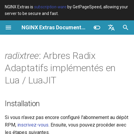
NGINX Extras is
subscription-ware
by GetPageSpeed, allowing your
server to be secure and fast.
I
NGINX Extras Documentation
n
Vue d’ensemble
Installation
Cache
NGINX Stable vs Mainline -
Vue d’ensemble
Vue d’ensemble
Vue d’ensemble
VPS/Dedicated - Proxy
Brotli Compression
Country Blocking with Geo
i
English
Quelle branche choisir sur
Cache
t
Español
radixtree
: Arbres Radix
RHEL/CentOS
device-type
Performance
CentOS/RHEL 7 ou Amazon
Variables
Directives
Linux 2
VPS/Dedicated - FastCGI
i
Português (Brasil)
Adaptatifs implémentés en
NGINX-MOD - NGINX
Cache
geoip2
Sécurité
Examples
Examples
a
Deutsch
amélioré avec HTTP/3,
CentOS/RHEL 8+, Fedora
Lua / LuaJIT
HPACK et vérifications de
Linux, Amazon Linux 2023
cPanel EA4 - Proxy Cache
pagespeed
Troubleshooting
Troubleshooting
l
Français
santé pour RHEL
i
Русский
Méthodes
abuse-guard
Related
Related
Installation
Serveur Web Tengine -
s
中文
Installer sur RHEL, CentOS et
new
accept-language
a
Si vous n'avez pas encore configuré l'abonnement au dépôt
Rocky Linux
RPM,
inscrivez-vous
. Ensuite, vous pouvez procéder avec
t
Utilisation
access-control
les étapes suivantes.