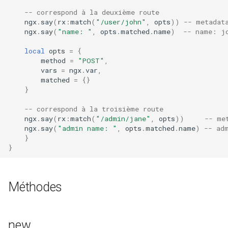
echo
-- correspond à la deuxième route
ngx
.
say
(
rx
:
match
(
"/user/john"
,
opts
))
-- metadat
encrypted-session
ngx
.
say
(
"name: "
,
opts
.
matched
.
name
)
-- name: j
local
opts
=
{
error-log-write
method
=
"POST"
,
vars
=
ngx
.
var
,
eval
matched
=
{}
}
execute
-- correspond à la troisième route
ngx
.
say
(
rx
:
match
(
"/admin/jane"
,
opts
))
-- me
ngx
.
say
(
"admin name: "
,
opts
.
matched
.
name
)
-- ad
f4fhds
}
}
fancyindex
fips-check
Méthodes
flv
new