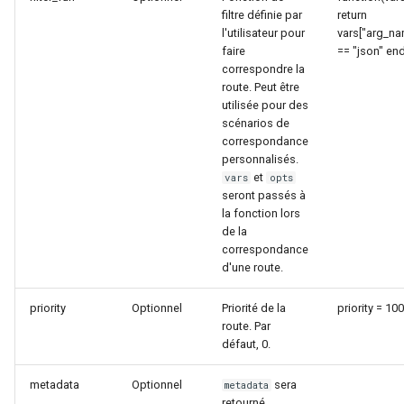
filtre définie par
return
nftset-access
l'utilisateur pour
vars["arg_na
faire
== "json" en
njs
correspondre la
route. Peut être
utilisée pour des
ntlm
scénarios de
correspondance
otel
personnalisés.
et
vars
opts
seront passés à
passenger
la fonction lors
de la
perl
correspondance
d'une route.
phantom-token
priority
Optionnel
Priorité de la
priority = 100
route. Par
pipelog
défaut, 0.
postgres
metadata
Optionnel
sera
metadata
retourné