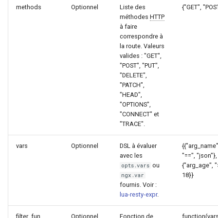
methods
Optionnel
Liste des
{"GET", "POS
log-zmq
méthodes
HTTP
à faire
correspondre à
loop-detect
la route. Valeurs
valides : "GET",
lua-upstream
"POST", "PUT",
"DELETE",
"PATCH",
lua
"HEAD",
"OPTIONS",
markdown
"CONNECT" et
"TRACE".
memc
vars
Optionnel
DSL à évaluer
{{"arg_name"
avec les
"==", "json"},
naxsi
ou
{"arg_age", "
opts.vars
18}}
ngx.var
nchan
fournis. Voir :
lua-resty-expr
.
ndk
filter_fun
Optionnel
Fonction de
function(var