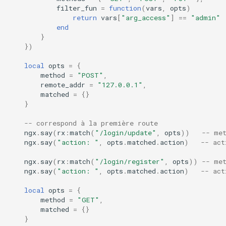
filter_fun
=
function
(
vars
,
opts
)
concat
return
vars
[
"arg_access"
]
==
"admin"
end
cookie-flag
}
})
cookie-limit
local
opts
=
{
method
=
"POST"
,
coolkit
remote_addr
=
"127.0.0.1"
,
matched
=
{}
}
dav-ext
-- correspond à la première route
delay
ngx
.
say
(
rx
:
match
(
"/login/update"
,
opts
))
-- me
ngx
.
say
(
"action: "
,
opts
.
matched
.
action
)
-- act
doh
ngx
.
say
(
rx
:
match
(
"/login/register"
,
opts
))
-- me
ngx
.
say
(
"action: "
,
opts
.
matched
.
action
)
-- act
dynamic-etag
local
opts
=
{
method
=
"GET"
,
dynamic-limit-req
matched
=
{}
}