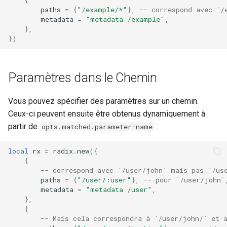
paths
=
{
"/example/*"
},
-- correspond avec `/
metadata
=
"metadata /example"
,
},
})
Paramètres dans le Chemin
Vous pouvez spécifier des paramètres sur un chemin.
Ceux-ci peuvent ensuite être obtenus dynamiquement à
partir de
:
opts.matched.parameter-name
local
rx
=
radix
.
new
({
{
-- correspond avec `/user/john` mais pas `/us
paths
=
{
"/user/:user"
},
-- pour `/user/john`
metadata
=
"metadata /user"
,
},
{
-- Mais cela correspondra à `/user/john/` et 