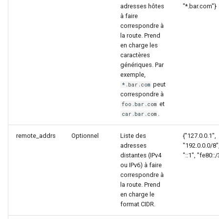
adresses hôtes
"*.bar.com"}
à faire
keyval
correspondre à
la route. Prend
label
en charge les
caractères
génériques. Par
length-hiding
exemple,
peut
*.bar.com
let
correspondre à
et
foo.bar.com
limit-traffic-rate
.
car.bar.com
remote_addrs
Optionnel
Liste des
{"127.0.0.1",
link
adresses
"192.0.0.0/8"
distantes (IPv4
"::1", "fe80::
live-common
ou IPv6) à faire
correspondre à
la route. Prend
log-sqlite
en charge le
format CIDR.
log-var-set