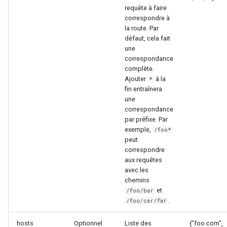
requête à faire
correspondre à
immutable
la route. Par
défaut, cela fait
internal-redirect
une
correspondance
complète.
ipscrub
Ajouter
à la
*
fin entraînera
ipset-access
une
correspondance
par préfixe. Par
jpeg
exemple,
/foo*
peut
js-challenge
correspondre
aux requêtes
avec les
json-var
chemins
et
/foo/bar
json
.
/foo/car/far
jwt
hosts
Optionnel
Liste des
{"foo.com",