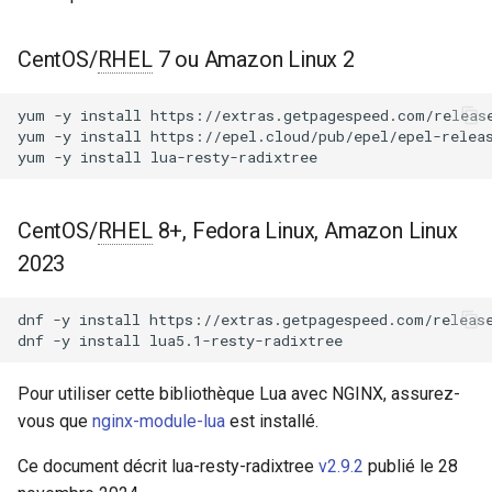
Modules NGINX pour le
i
panneau de contrôle Plesk -
Attributs
acme
Paquets RPM
o
CentOS/
RHEL
7 ou Amazon Linux 2
match
ajp
n
Modules NGINX cPanel EA4 -
yum
-y
install
https://extras.getpagespeed.com/release
d
Transformez ea-nginx en une
yum
-y
install
https://epel.cloud/pub/epel/epel-releas
Utilisation
array-var
yum
-y
install
puissance de performance et
e
de sécurité
Attributs
auth-digest
l
CentOS/
RHEL
8+, Fedora Linux, Amazon Linux
Support HTTP/3 QUIC de
dispatch
auth-hash
a
2023
NGINX - Paquets RPM pour
r
RHEL et CentOS
Utilisation
auth-ldap
dnf
-y
install
https://extras.getpagespeed.com/release
e
dnf
-y
install
Serveur Web Angie - Installer
Attributs
auth-pam
c
sur RHEL, CentOS, Rocky
Pour utiliser cette bibliothèque Lua avec NGINX, assurez-
Linux et AlmaLinux
Exemples
auth-radius
h
vous que
nginx-module-lua
est installé.
e
Correspondance de Chemin
auth-totp
Ce document décrit lua-resty-radixtree
v2.9.2
publié le 28
Complet
r