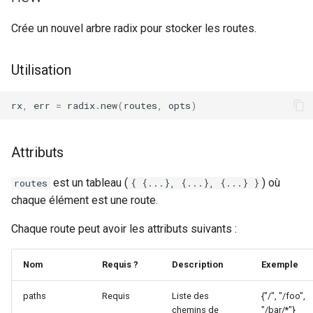
form-input
Crée un nouvel arbre radix pour stocker les routes.
geoip
Utilisation
google
graphite
rx
,
err
=
radix
.
new
(
routes
,
opts
)
headers-more
Attributs
hmac-secure-link
est un tableau (
) où
routes
{ {...}, {...}, {...} }
chaque élément est une route.
html-sanitize
Chaque route peut avoir les attributs suivants :
iconv
Nom
Requis ?
Description
Exemple
image-filter
paths
Requis
Liste des
{"/", "/foo",
immerse
chemins de
"/bar/*"}