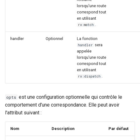
proxy-connect
lorsqu'une route
correspond tout
en utilisant
pta
.
rx:match
push-stream
handler
Optionnel
La fonction
sera
handler
rdns
appelée
lorsqu'une route
correspond tout
redis-rate-limit
en utilisant
.
rx:dispatch
redis2
request-cookies-filter
est une configuration optionnelle qui contrôle le
opts
comportement d'une correspondance. Elle peut avoir
rewrite-status
l'attribut suivant :
rtmp
Nom
Description
Par défaut