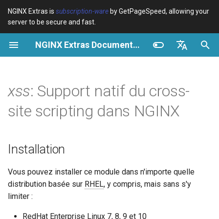
NGINX Extras is
subscription-ware
by GetPageSpeed, allowing your
server to be secure and fast.
I
NGINX Extras Documentation
n
Vue d’ensemble
Vue d’ensemble
Vue d’ensemble
Installation
Vue d’ensemble
Cache
NGINX Stable vs Mainline -
$bot_category
auto_reload
VPS/Dedicated - Proxy
Brotli Compression
Country Blocking with Geo
i
English
Quelle branche choisir sur
Cache
t
Español
xss
: Support natif du cross-
RHEL/CentOS
Variables
Directives
Description
acme
Performance
$bot_name
geoip2
VPS/Dedicated - FastCGI
i
Português (Brasil)
site scripting dans NGINX
NGINX-MOD - NGINX
Cache
Examples
Examples
Directives
ada
Sécurité
$bot_producer
geoip2_proxy
a
Deutsch
amélioré avec HTTP/3,
HPACK et vérifications de
cPanel EA4 - Proxy Cache
Troubleshooting
Troubleshooting
xss_get
auto-ssl
$browser_engine
geoip2_proxy_recursive
l
Français
Installation
santé pour RHEL
i
Русский
Related
Related
xss_callback_arg
aws-auth
$browser_family
Vous pouvez installer ce module dans n'importe quelle
Serveur Web Tengine -
s
中文
distribution basée sur
RHEL
, y compris, mais sans s'y
Installer sur RHEL, CentOS et
xss_override_status
aws-sdk
$browser_name
a
Rocky Linux
limiter :
t
xss_check_status
balancer
$browser_version
RedHat Enterprise Linux 7, 8, 9 et 10