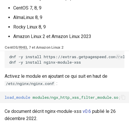
Modules NGINX pour le
i
panneau de contrôle Plesk -
CentOS 7, 8, 9
xss_input_types
base-encoding
$device_brand
Paquets RPM
o
AlmaLinux 8, 9
Limitations
cache
$device_json
n
Rocky Linux 8, 9
Modules NGINX cPanel EA4 -
d
Transformez ea-nginx en une
Amazon Linux 2 et Amazon Linux 2023
Dépannage
checkups
$device_model
puissance de performance et
e
CentOS/
RHEL
7 et Amazon Linux 2
de sécurité
Voir aussi
consul-event
$device_type
l
dnf
-y
install
https://extras.getpagespeed.com/relea
dnf
-y
install
Support HTTP/3 QUIC de
GitHub
consul
$is_ai_crawler
a
NGINX - Paquets RPM pour
Activez le module en ajoutant ce qui suit en haut de
r
RHEL et CentOS
cookie
$is_bot
:
/etc/nginx/nginx.conf
e
Serveur Web Angie - Installer
core
$is_console
load_module
modules/ngx_http_xss_filter_module.so
;
c
sur RHEL, CentOS, Rocky
Linux et AlmaLinux
cors
$is_desktop
h
Ce document décrit nginx-module-xss
v0.6
publié le 26
e
décembre 2022.
counter
$is_mobile
r