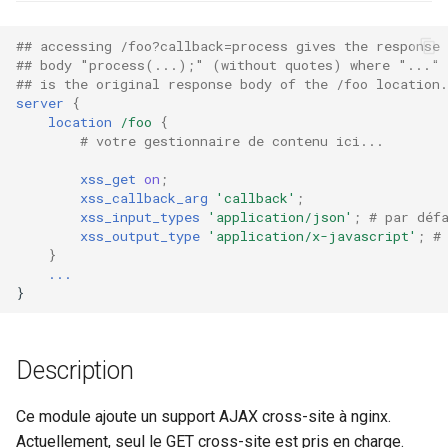
ctxdump
$is_tablet
c
## accessing /foo?callback=process gives the response
## body "process(...);" (without quotes) where "..."
h
dns-server
$is_tv
## is the original response body of the /foo location.
server
{
e
dns
$is_wearable
location
/foo
{
# votre gestionnaire de contenu ici...
etcd
$os_family
xss_get
on
;
xss_callback_arg
'callback'
;
xss_input_types
'application/json'
;
# par déf
exec
$os_name
xss_output_type
'application/x-javascript'
;
#
}
feishu-auth
$os_version
...
}
fileinfo
Description
ftpclient
global-throttle
Ce module ajoute un support AJAX cross-site à nginx.
Actuellement, seul le GET cross-site est pris en charge.