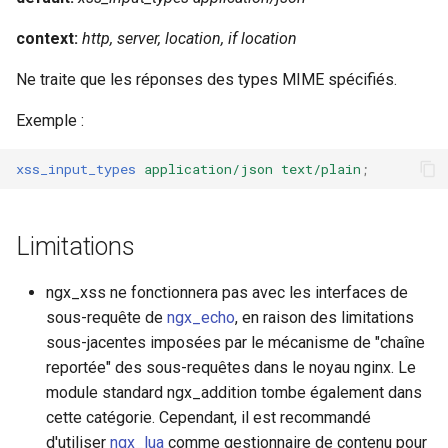
nsq
context:
http, server, location, if location
Ne traite que les réponses des types MIME spécifiés.
ntlm
Exemple :
openidc
xss_input_types
application/json
text/plain
;
openssl
perf
Limitations
prettycjson
ngx_xss ne fonctionnera pas avec les interfaces de
sous-requête de
ngx_echo
, en raison des limitations
pubsub
sous-jacentes imposées par le mécanisme de "chaîne
reportée" des sous-requêtes dans le noyau nginx. Le
qless-web
module standard ngx_addition tombe également dans
cette catégorie. Cependant, il est recommandé
qless
d'utiliser
ngx_lua
comme gestionnaire de contenu pour