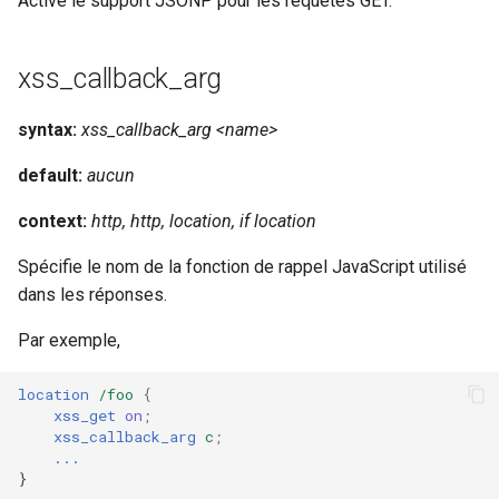
Active le support JSONP pour les requêtes GET.
injection
iputils
xss_callback_arg
jit-uuid
syntax:
xss_callback_arg <name>
jq
default:
aucun
context:
http, http, location, if location
jsonrpc-batch
Spécifie le nom de la fonction de rappel JavaScript utilisé
jump-consistent-hash
dans les réponses.
jwt-verification
Par exemple,
jwt
location
/foo
{
xss_get
on
;
xss_callback_arg
c
;
kafka
...
}