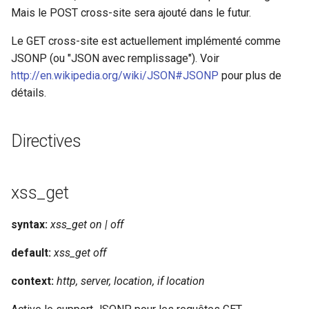
healthcheck
Mais le POST cross-site sera ajouté dans le futur.
Le GET cross-site est actuellement implémenté comme
hmac
JSONP (ou "JSON avec remplissage"). Voir
http://en.wikipedia.org/wiki/JSON#JSONP
pour plus de
hoedown
détails.
http
Directives
http2
httpipe
xss_get
hyperscan
syntax:
xss_get on | off
influx
default:
xss_get off
context:
http, server, location, if location
ini