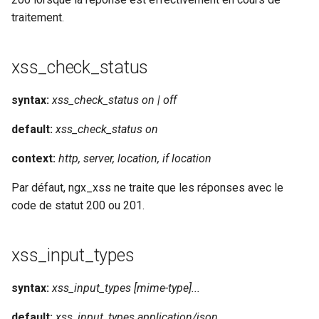
traitement.
mail
xss_check_status
maxminddb
syntax:
xss_check_status on | off
memcached
default:
xss_check_status on
mlcache
context:
http, server, location, if location
multiplexer
Par défaut, ngx_xss ne traite que les réponses avec le
code de statut 200 ou 201.
murmurhash2
mysql
xss_input_types
nettle
syntax:
xss_input_types [mime-type]...
newrelic
default:
xss_input_types application/json