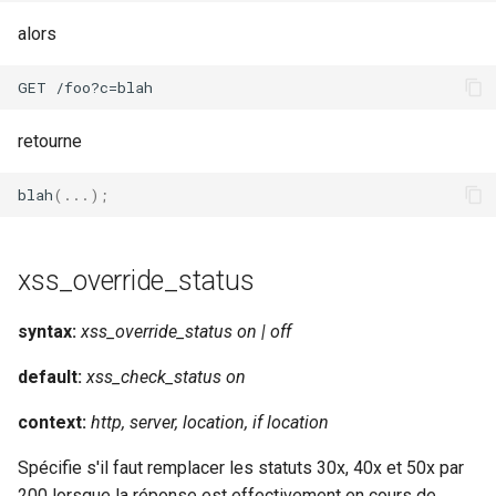
libcjson
alors
libr3
limit-rate
retourne
limit-traffic
blah
(...);
lmdb
locations
xss_override_status
lock
syntax:
xss_override_status on | off
default:
xss_check_status on
logger-socket
context:
http, server, location, if location
lrucache
Spécifie s'il faut remplacer les statuts 30x, 40x et 50x par
macaroons
200 lorsque la réponse est effectivement en cours de