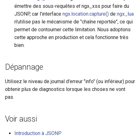
émettre des sous-requêtes
et
ngx_xss pour faire du
rabbitmqstomp
JSONP, car l'interface
ngx.location.capture()
de
ngx_lua
n'utilise pas le mécanisme de "chaîne reportée", ce qui
rack
permet de contourner cette limitation. Nous adoptons
cette approche en production et cela fonctionne très
radixtree
bien.
redis-connector
Dépannage
redis-ratelimit
Utilisez le niveau de journal d'erreur "info" (ou inférieur) pour
redis-util
obtenir plus de diagnostics lorsque les choses ne vont
pas.
redis
repl
Voir aussi
reqargs
Introduction à JSONP