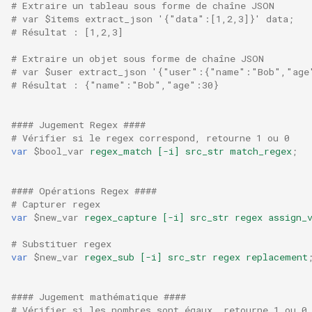
# Extraire un tableau sous forme de chaîne JSON
requests
# var $items extract_json '{"data":[1,2,3]}' data;
# Résultat : [1,2,3]
riak
# Extraire un objet sous forme de chaîne JSON
# var $user extract_json '{"user":{"name":"Bob","age
router
# Résultat : {"name":"Bob","age":30}
rsa
#### Jugement Regex ####
# Vérifier si le regex correspond, retourne 1 ou 0
var
$bool_var
regex_match
[-i]
src_str
match_regex
;
scrypt
session
#### Opérations Regex ####
# Capturer regex
var
$new_var
regex_capture
[-i]
src_str
regex
assign_
shell
# Substituer regex
signal
var
$new_var
regex_sub
[-i]
src_str
regex
replacement
smtp
#### Jugement mathématique ####
# Vérifier si les nombres sont égaux, retourne 1 ou 0