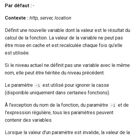
healthcheck
Par défaut :
-
Contexte :
http, server, location
hmac
Définit une nouvelle variable dont la valeur est le résultat du
hoedown
calcul de la fonction. La valeur de la variable ne peut pas
être mise en cache et est recalculée chaque fois qu'elle
http
est utilisée.
http2
Si le niveau actuel ne définit pas une variable avec le même
nom, elle peut être héritée du niveau précédent.
httpipe
Le paramètre
est utilisé pour ignorer la casse
-i
(disponible uniquement dans certaines fonctions).
hyperscan
À l'exception du nom de la fonction, du paramètre
et de
-i
influx
l'expression régulière, tous les paramètres peuvent
contenir des variables.
ini
Lorsque la valeur d'un paramètre est invalide, la valeur de la