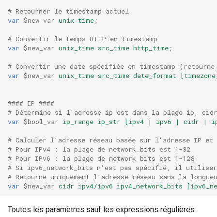
# Retourner le timestamp actuel
var
$new_var
unix_time
;
# Convertir le temps HTTP en timestamp
var
$new_var
unix_time
src_time
http_time
;
# Convertir une date spécifiée en timestamp (retourne
var
$new_var
unix_time
src_time
date_format
[timezone
#### IP ####
# Détermine si l'adresse ip est dans la plage ip, cid
var
$bool_var
ip_range
ip_str
[ipv4
|
ipv6
|
cidr
|
i
# Calculer l'adresse réseau basée sur l'adresse IP et 
# Pour IPv4 : la plage de network_bits est 1-32
# Pour IPv6 : la plage de network_bits est 1-128
# Si ipv6_network_bits n'est pas spécifié, il utilise
# Retourne uniquement l'adresse réseau sans la longue
var
$new_var
cidr
ipv4/ipv6
ipv4_network_bits
[ipv6_n
Toutes les paramètres sauf les expressions régulières