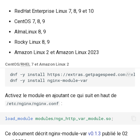
Modules NGINX pour le
i
panneau de contrôle Plesk -
base-encoding
$device_brand
RedHat Enterprise Linux 7, 8, 9 et 10
Paquets RPM
o
CentOS 7, 8, 9
cache
$device_json
n
Modules NGINX cPanel EA4 -
AlmaLinux 8, 9
d
Transformez ea-nginx en une
checkups
$device_model
Rocky Linux 8, 9
puissance de performance et
e
Amazon Linux 2 et Amazon Linux 2023
de sécurité
consul-event
$device_type
l
CentOS/
RHEL
7 et Amazon Linux 2
Support HTTP/3 QUIC de
consul
$is_ai_crawler
a
dnf
-y
install
https://extras.getpagespeed.com/relea
NGINX - Paquets RPM pour
dnf
-y
install
r
RHEL et CentOS
cookie
$is_bot
e
Activez le module en ajoutant ce qui suit en haut de
Serveur Web Angie - Installer
core
$is_console
:
/etc/nginx/nginx.conf
c
sur RHEL, CentOS, Rocky
Linux et AlmaLinux
cors
$is_desktop
h
load_module
modules/ngx_http_var_module.so
;
e
counter
$is_mobile
Ce document décrit nginx-module-var
v0.1.3
publié le 02
r