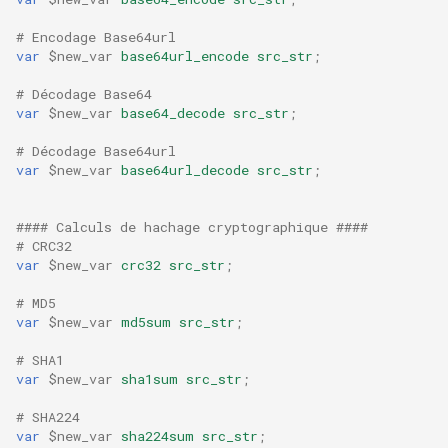
# Encodage Base64url
var
$new_var
base64url_encode
src_str
;
# Décodage Base64
var
$new_var
base64_decode
src_str
;
# Décodage Base64url
var
$new_var
base64url_decode
src_str
;
#### Calculs de hachage cryptographique ####
# CRC32
var
$new_var
crc32
src_str
;
# MD5
var
$new_var
md5sum
src_str
;
# SHA1
var
$new_var
sha1sum
src_str
;
# SHA224
var
$new_var
sha224sum
src_str
;