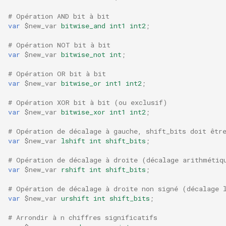
validation
# Opération AND bit à bit
var
$new_var
bitwise_and
int1
int2
;
vhost
# Opération NOT bit à bit
waf
var
$new_var
bitwise_not
int
;
# Opération OR bit à bit
weauth
var
$new_var
bitwise_or
int1
int2
;
websocket-proxy
# Opération XOR bit à bit (ou exclusif)
var
$new_var
bitwise_xor
int1
int2
;
websocket
# Opération de décalage à gauche, shift_bits doit êtr
var
$new_var
lshift
int
shift_bits
;
woothee
# Opération de décalage à droite (décalage arithmétiq
var
$new_var
rshift
int
shift_bits
;
worker-events
# Opération de décalage à droite non signé (décalage 
var
$new_var
urshift
int
shift_bits
;
xxhash
# Arrondir à n chiffres significatifs