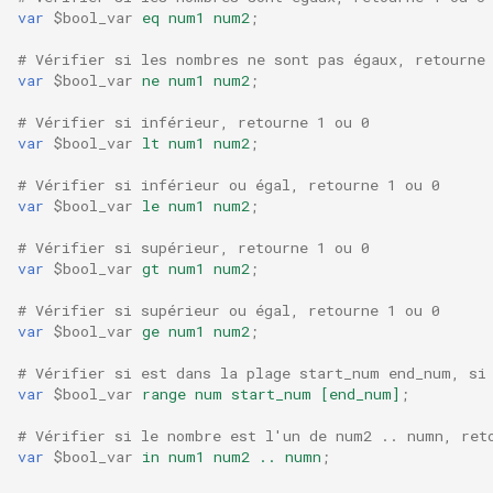
var
$bool_var
eq
num1
num2
;
snappy
# Vérifier si les nombres ne sont pas égaux, retourne
sniproxy
var
$bool_var
ne
num1
num2
;
# Vérifier si inférieur, retourne 1 ou 0
socket
var
$bool_var
lt
num1
num2
;
stats
# Vérifier si inférieur ou égal, retourne 1 ou 0
var
$bool_var
le
num1
num2
;
string
# Vérifier si supérieur, retourne 1 ou 0
var
$bool_var
gt
num1
num2
;
t1k
# Vérifier si supérieur ou égal, retourne 1 ou 0
var
$bool_var
ge
num1
num2
;
tags
# Vérifier si est dans la plage start_num end_num, si
var
$bool_var
range
num
start_num
[end_num]
;
tarantool
# Vérifier si le nombre est l'un de num2 .. numn, ret
template
var
$bool_var
in
num1
num2
..
numn
;