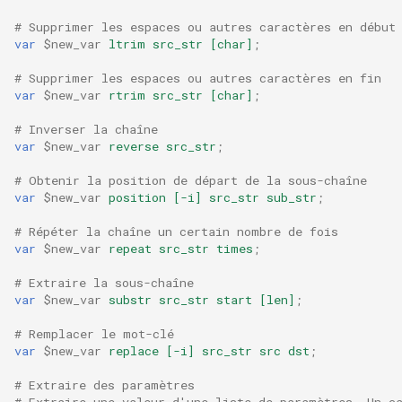
# Supprimer les espaces ou autres caractères en début
nsq
var
$new_var
ltrim
src_str
[char]
;
ntlm
# Supprimer les espaces ou autres caractères en fin
var
$new_var
rtrim
src_str
[char]
;
openidc
# Inverser la chaîne
var
$new_var
reverse
src_str
;
openssl
# Obtenir la position de départ de la sous-chaîne
var
$new_var
position
[-i]
src_str
sub_str
;
perf
# Répéter la chaîne un certain nombre de fois
var
$new_var
repeat
src_str
times
;
prettycjson
# Extraire la sous-chaîne
pubsub
var
$new_var
substr
src_str
start
[len]
;
# Remplacer le mot-clé
qless-web
var
$new_var
replace
[-i]
src_str
src
dst
;
# Extraire des paramètres
qless
# Extraire une valeur d'une liste de paramètres. Un c