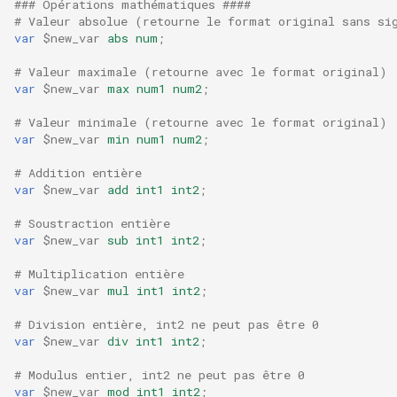
### Opérations mathématiques ####
test
# Valeur absolue (retourne le format original sans si
var
$new_var
abs
num
;
timer
# Valeur maximale (retourne avec le format original)
var
$new_var
max
num1
num2
;
tlc
# Valeur minimale (retourne avec le format original)
tsort
var
$new_var
min
num1
num2
;
# Addition entière
txid
var
$new_var
add
int1
int2
;
# Soustraction entière
upload
var
$new_var
sub
int1
int2
;
upstream-healthcheck
# Multiplication entière
var
$new_var
mul
int1
int2
;
upstream
# Division entière, int2 ne peut pas être 0
var
$new_var
div
int1
int2
;
uuid
# Modulus entier, int2 ne peut pas être 0
var
$new_var
mod
int1
int2
;