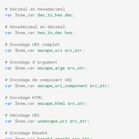
# Décimal en hexadécimal
var
$new_var
dec_to_hex
dec
;
# Hexadécimal en décimal
var
$new_var
hex_to_dec
hex
;
# Encodage URI complet
var
$new_var
escape_uri
src_str
;
# Encodage d'argument
var
$new_var
escape_args
src_str
;
# Encodage de composant URI
var
$new_var
escape_uri_component
src_str
;
# Encodage HTML
var
$new_var
escape_html
src_str
;
# Décodage URI
var
$new_var
unescape_uri
src_str
;
# Encodage Base64
var
$new_var
base64_encode
src_str
;