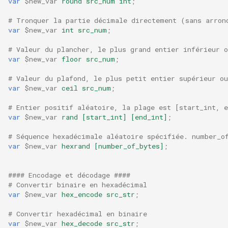
var
$new_var
round
src_num
int
;
# Tronquer la partie décimale directement (sans arron
var
$new_var
int
src_num
;
# Valeur du plancher, le plus grand entier inférieur o
var
$new_var
floor
src_num
;
# Valeur du plafond, le plus petit entier supérieur ou
var
$new_var
ceil
src_num
;
# Entier positif aléatoire, la plage est [start_int, e
var
$new_var
rand
[start_int]
[end_int]
;
# Séquence hexadécimale aléatoire spécifiée. number_o
var
$new_var
hexrand
[number_of_bytes]
;
#### Encodage et décodage ####
# Convertir binaire en hexadécimal
var
$new_var
hex_encode
src_str
;
# Convertir hexadécimal en binaire
var
$new_var
hex_decode
src_str
;