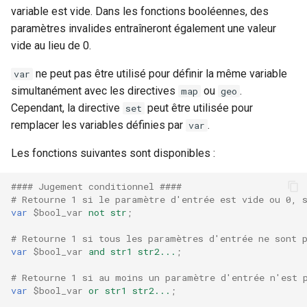
injection
variable est vide. Dans les fonctions booléennes, des
paramètres invalides entraîneront également une valeur
iputils
vide au lieu de 0.
jit-uuid
ne peut pas être utilisé pour définir la même variable
var
simultanément avec les directives
ou
.
map
geo
jq
Cependant, la directive
peut être utilisée pour
set
remplacer les variables définies par
.
var
jsonrpc-batch
Les fonctions suivantes sont disponibles :
jump-consistent-hash
#### Jugement conditionnel ####
# Retourne 1 si le paramètre d'entrée est vide ou 0, 
jwt-verification
var
$bool_var
not
str
;
# Retourne 1 si tous les paramètres d'entrée ne sont 
jwt
var
$bool_var
and
str1
str2...
;
kafka
# Retourne 1 si au moins un paramètre d'entrée n'est 
var
$bool_var
or
str1
str2...
;