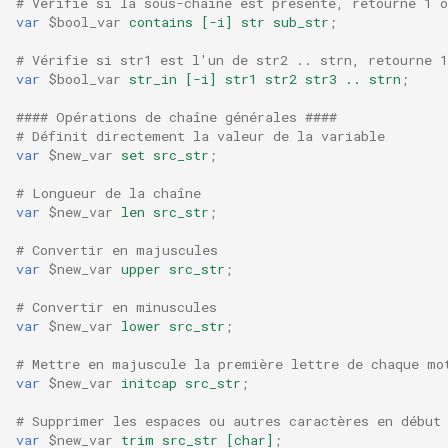
# Vérifie si la sous-chaîne est présente, retourne 1 o
var
$bool_var
contains
[-i]
str
sub_str
;
mail
# Vérifie si str1 est l'un de str2 .. strn, retourne 1
var
$bool_var
str_in
[-i]
str1
str2
str3
..
strn
;
maxminddb
#### Opérations de chaîne générales ####
# Définit directement la valeur de la variable
memcached
var
$new_var
set
src_str
;
mlcache
# Longueur de la chaîne
var
$new_var
len
src_str
;
multiplexer
# Convertir en majuscules
var
$new_var
upper
src_str
;
murmurhash2
# Convertir en minuscules
var
$new_var
lower
src_str
;
mysql
# Mettre en majuscule la première lettre de chaque mo
var
$new_var
initcap
src_str
;
nettle
# Supprimer les espaces ou autres caractères en début
newrelic
var
$new_var
trim
src_str
[char]
;