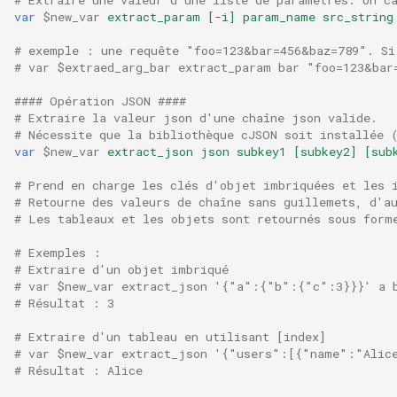
var
$new_var
extract_param
[-i]
param_name
src_string
rabbitmqstomp
# exemple : une requête "foo=123&bar=456&baz=789". Si
# var $extraed_arg_bar extract_param bar "foo=123&bar
rack
#### Opération JSON ####
radixtree
# Extraire la valeur json d'une chaîne json valide.
# Nécessite que la bibliothèque cJSON soit installée 
var
$new_var
extract_json
json
subkey1
[subkey2]
[sub
redis-connector
# Prend en charge les clés d'objet imbriquées et les 
redis-ratelimit
# Retourne des valeurs de chaîne sans guillemets, d'a
# Les tableaux et les objets sont retournés sous form
redis-util
# Exemples :
# Extraire d'un objet imbriqué
# var $new_var extract_json '{"a":{"b":{"c":3}}}' a 
redis
# Résultat : 3
repl
# Extraire d'un tableau en utilisant [index]
# var $new_var extract_json '{"users":[{"name":"Alic
# Résultat : Alice
reqargs