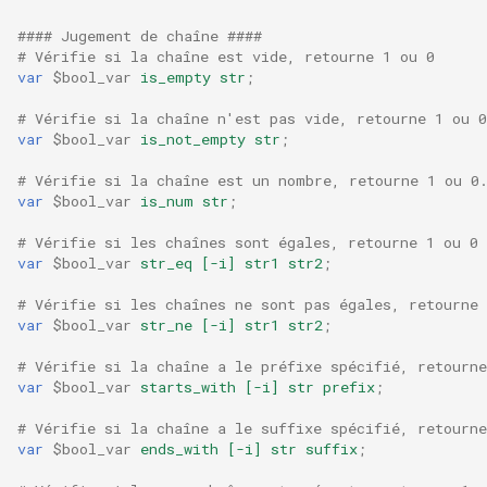
libcjson
#### Jugement de chaîne ####
libr3
# Vérifie si la chaîne est vide, retourne 1 ou 0
var
$bool_var
is_empty
str
;
limit-rate
# Vérifie si la chaîne n'est pas vide, retourne 1 ou 0
var
$bool_var
is_not_empty
str
;
limit-traffic
# Vérifie si la chaîne est un nombre, retourne 1 ou 0
var
$bool_var
is_num
str
;
lmdb
# Vérifie si les chaînes sont égales, retourne 1 ou 0
var
$bool_var
str_eq
[-i]
str1
str2
;
locations
# Vérifie si les chaînes ne sont pas égales, retourne 
lock
var
$bool_var
str_ne
[-i]
str1
str2
;
# Vérifie si la chaîne a le préfixe spécifié, retourne
logger-socket
var
$bool_var
starts_with
[-i]
str
prefix
;
# Vérifie si la chaîne a le suffixe spécifié, retourne
lrucache
var
$bool_var
ends_with
[-i]
str
suffix
;
macaroons