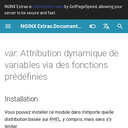
NGINX Extras is
subscription-ware
by GetPageSpeed, allowing your
server to be secure and fast.
I
NGINX Extras Documentation
n
Vue d’ensemble
Vue d’ensemble
Vue d’ensemble
Installation
Vue d’ensemble
Cache
NGINX Stable vs Mainline -
$bot_category
auto_reload
VPS/Dedicated - Proxy
Brotli Compression
Country Blocking with Geo
i
English
Quelle branche choisir sur
Cache
t
Español
var
: Attribution dynamique de
RHEL/CentOS
Variables
Directives
acme
Performance
$bot_name
geoip2
VPS/Dedicated - FastCGI
i
Português (Brasil)
variables via des fonctions
NGINX-MOD - NGINX
Cache
Examples
Examples
ada
Sécurité
$bot_producer
geoip2_proxy
a
Deutsch
amélioré avec HTTP/3,
prédéfinies
HPACK et vérifications de
cPanel EA4 - Proxy Cache
Troubleshooting
Troubleshooting
auto-ssl
$browser_engine
geoip2_proxy_recursive
l
Français
santé pour RHEL
i
Русский
Related
Related
aws-auth
$browser_family
Installation
Serveur Web Tengine -
s
中文
Installer sur RHEL, CentOS et
aws-sdk
$browser_name
a
Vous pouvez installer ce module dans n'importe quelle
Rocky Linux
distribution basée sur
RHEL
, y compris, mais sans s'y
t
balancer
$browser_version
limiter :