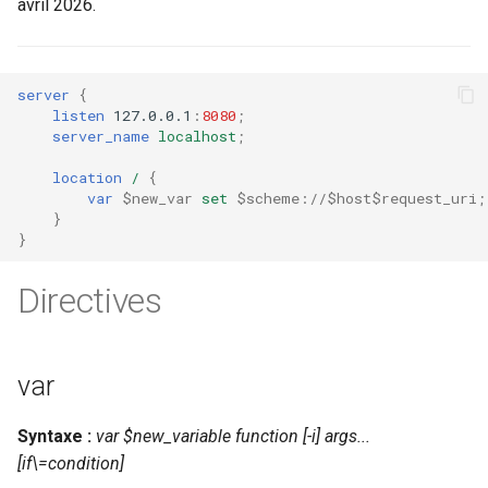
avril 2026.
ctxdump
$is_tablet
c
h
dns-server
$is_tv
server
{
listen
127.0.0.1
:
8080
;
e
dns
$is_wearable
server_name
localhost
;
location
/
{
etcd
$os_family
var
$new_var
set
$scheme://$host$request_uri
;
}
exec
$os_name
}
Directives
feishu-auth
$os_version
fileinfo
var
ftpclient
Syntaxe :
var $new_variable function [-i] args...
global-throttle
[if\=condition]