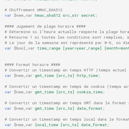
# Chiffrement HMAC_SHA512
var
$new_var
hmac_sha512
src_str
secret
;
#### Jugement de plage horaire ####
# Détermine si l'heure actuelle respecte la plage hor
# Retourne 1 si toutes les conditions sont remplies, 
# Le jour de la semaine est représenté par 0-6, où di
var
$bool_var
time_range
[year=year_range]
[month=mon
#### Format horaire ####
# Convertir un timestamp en temps HTTP (temps actuel 
var
$new_var
gmt_time
[src_ts]
http_time
;
# Convertir un timestamp en temps de cookie (temps ac
var
$new_var
gmt_time
[src_ts]
cookie_time
;
# Convertir un timestamp en temps GMT dans le format 
var
$new_var
gmt_time
[src_ts]
date_format
;
# Convertir un timestamp en temps local dans le forma
var
$new_var
local_time
[src_ts]
date_format
;