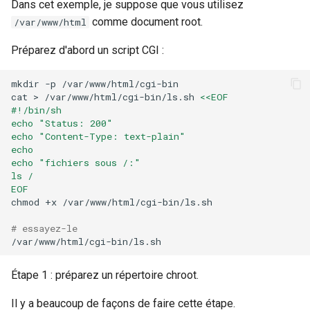
Dans cet exemple, je suppose que vous utilisez
comme document root.
/var/www/html
Préparez d'abord un script CGI :
mkdir
-p
/var/www/html/cgi-bin

cat
>
/var/www/html/cgi-bin/ls.sh
<<EOF
#!/bin/sh
echo "Status: 200"
echo "Content-Type: text-plain"
echo
echo "fichiers sous /:"
ls /
EOF
chmod
+x
/var/www/html/cgi-bin/ls.sh

# essayez-le
Étape 1 : préparez un répertoire chroot.
Il y a beaucoup de façons de faire cette étape.