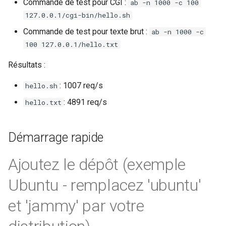
Commande de test pour CGI :
ab -n 1000 -c 100
127.0.0.1/cgi-bin/hello.sh
mail
Commande de test pour texte brut :
ab -n 1000 -c
100 127.0.0.1/hello.txt
maxminddb
Résultats :
memcached
: 1007 req/s
hello.sh
mlcache
: 4891 req/s
hello.txt
multiplexer
Démarrage rapide
murmurhash2
Ajoutez le dépôt (exemple
mysql
Ubuntu - remplacez 'ubuntu'
nettle
et 'jammy' par votre
newrelic