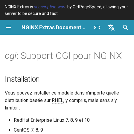
NGINX Extras is
subscription-ware
by GetPageSpeed, allowing your
server to be secure and fast.
I
NGINX Extras Documentation
n
Vue d’ensemble
Vue d’ensemble
Vue d’ensemble
Installation
Vue d’ensemble
Cache
NGINX Stable vs Mainline -
$bot_category
auto_reload
VPS/Dedicated - Proxy
Brotli Compression
Country Blocking with Geo
i
English
Quelle branche choisir sur
Cache
t
Español
cgi
: Support CGI pour NGINX
RHEL/CentOS
Variables
Directives
Avant tout
acme
Performance
$bot_name
geoip2
VPS/Dedicated - FastCGI
i
Português (Brasil)
NGINX-MOD - NGINX
Cache
Examples
Examples
Benchmark
ada
Sécurité
$bot_producer
geoip2_proxy
a
Deutsch
amélioré avec HTTP/3,
Installation
HPACK et vérifications de
cPanel EA4 - Proxy Cache
Troubleshooting
Troubleshooting
Démarrage rapide
auto-ssl
$browser_engine
geoip2_proxy_recursive
l
Français
santé pour RHEL
Vous pouvez installer ce module dans n'importe quelle
i
Русский
Related
Related
aws-auth
$browser_family
distribution basée sur
RHEL
, y compris, mais sans s'y
Serveur Web Tengine -
s
中文
limiter :
Installer sur RHEL, CentOS et
aws-sdk
$browser_name
a
Rocky Linux
RedHat Enterprise Linux 7, 8, 9 et 10
t
balancer
$browser_version
CentOS 7, 8, 9