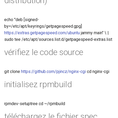
distribution)
nsq
echo "deb [signed-
ntlm
by=/etc/apt/keyrings/getpagespeed.gpg]
https://extras.getpagespeed.com/ubuntu
jammy main" \ |
openidc
sudo tee /etc/apt/sources.list.d/getpagespeed-extras.list
openssl
vérifiez le code source
perf
git clone
https://github.com/pjincz/nginx-cgi
cd nginx-cgi
prettycjson
initialisez rpmbuild
pubsub
qless-web
rpmdev-setuptree cd ~/rpmbuild
qless
téléchargez le fichier spec