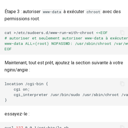
Étape 3 : autoriser
à exécuter
avec des
www-data
chroot
permissions root.
cat
>/etc/sudoers.d/www-run-with-chroot
<<EOF
# autoriser et seulement autoriser www-data à exécute
www-data ALL=(root) NOPASSWD: /usr/sbin/chroot /var/w
EOF
Maintenant, tout est prêt, ajoutez la section suivante à votre
nginx/angie :
location /cgi-bin {

    cgi on;

    cgi_interpreter /usr/bin/sudo /usr/sbin/chroot /va
essayez-le :
curl
127