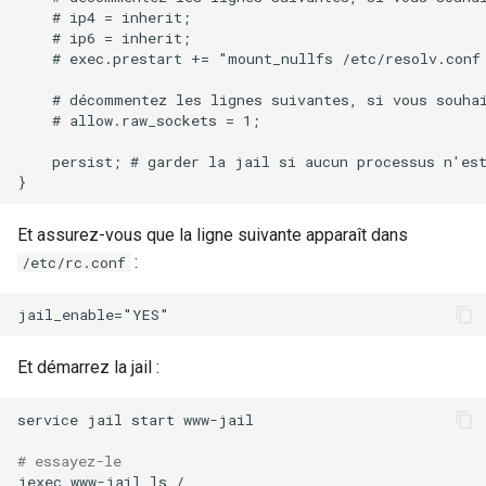
    # ip4 = inherit;

    # ip6 = inherit;

    # exec.prestart += "mount_nullfs /etc/resolv.conf 
    # décommentez les lignes suivantes, si vous souhai
    # allow.raw_sockets = 1;

    persist; # garder la jail si aucun processus n'est
Et assurez-vous que la ligne suivante apparaît dans
:
/etc/rc.conf
Et démarrez la jail :
service
jail
start
www-jail

# essayez-le
jexec
www-jail
ls
/
