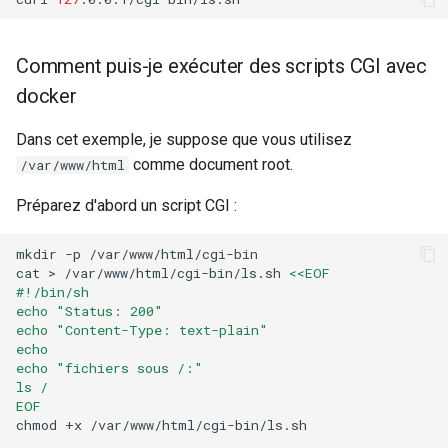
Comment puis-je exécuter des scripts CGI avec
docker
Dans cet exemple, je suppose que vous utilisez
comme document root.
/var/www/html
Préparez d'abord un script CGI :
mkdir
-p
/var/www/html/cgi-bin

cat
>
/var/www/html/cgi-bin/ls.sh
<<EOF
#!/bin/sh
echo "Status: 200"
echo "Content-Type: text-plain"
echo
echo "fichiers sous /:"
ls /
EOF
chmod
+x
/var/www/html/cgi-bin/ls.sh
