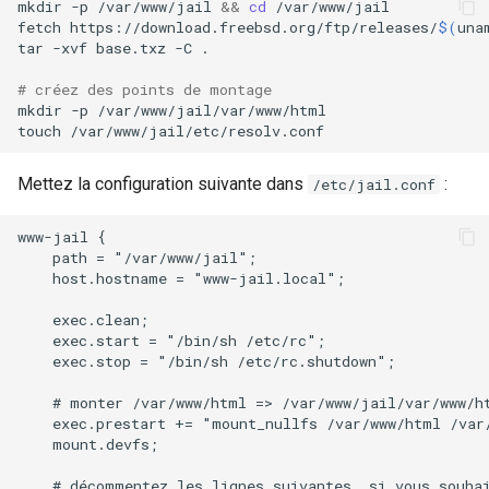
mkdir
-p
/var/www/jail
&&
cd
/var/www/jail

fetch
https://download.freebsd.org/ftp/releases/
$(
una
tar
-xvf
base.txz
-C
.

# créez des points de montage
mkdir
-p
/var/www/jail/var/www/html

touch
Mettez la configuration suivante dans
:
/etc/jail.conf
www-jail {

    path = "/var/www/jail";

    host.hostname = "www-jail.local";

    exec.clean;

    exec.start = "/bin/sh /etc/rc";

    exec.stop = "/bin/sh /etc/rc.shutdown";

    # monter /var/www/html => /var/www/jail/var/www/ht
    exec.prestart += "mount_nullfs /var/www/html /var
    mount.devfs;

    # décommentez les lignes suivantes, si vous souhai