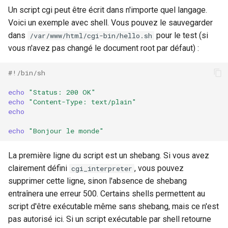
validation
Un script cgi peut être écrit dans n'importe quel langage.
Voici un exemple avec shell. Vous pouvez le sauvegarder
vhost
dans
pour le test (si
/var/www/html/cgi-bin/hello.sh
vous n'avez pas changé le document root par défaut) :
waf
#!/bin/sh
weauth
echo
"Status: 200 OK"
websocket-proxy
echo
"Content-Type: text/plain"
echo
websocket
echo
"Bonjour le monde"
woothee
La première ligne du script est un shebang. Si vous avez
clairement défini
, vous pouvez
cgi_interpreter
worker-events
supprimer cette ligne, sinon l'absence de shebang
entraînera une erreur 500. Certains shells permettent au
xxhash
script d'être exécutable même sans shebang, mais ce n'est
pas autorisé ici. Si un script exécutable par shell retourne