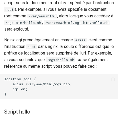
test
script sous le document root (il est spécifié par l'instruction
). Par exemple, si vous avez spécifié le document
root
timer
root comme
, alors lorsque vous accédez à
/var/www/html
,
/cgi-bin/hello.sh
/var/www/html/cgi-bin/hello.sh
tlc
sera exécuté.
Nginx-cgi prend également en charge
, c'est comme
alias
tsort
l'instruction
dans nginx, la seule différence est que le
root
préfixe de localisation sera supprimé de l'uri. Par exemple,
txid
si vous souhaitez que
fasse également
/cgi/hello.sh
référence au même script, vous pouvez faire ceci :
upload
location /cgi {

upstream-healthcheck
    alias /var/www/html/cgi-bin;

    cgi on;

upstream
uuid
Script hello