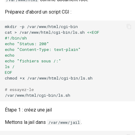
Préparez d'abord un script CGI :
mkdir
-p
/var/www/html/cgi-bin

cat
>
/var/www/html/cgi-bin/ls.sh
<<EOF
#!/bin/sh
echo "Status: 200"
echo "Content-Type: text-plain"
echo
echo "fichiers sous /:"
ls /
EOF
chmod
+x
/var/www/html/cgi-bin/ls.sh

# essayez-le
Étape 1 : créez une jail
Mettons la jail dans
.
/var/www/jail