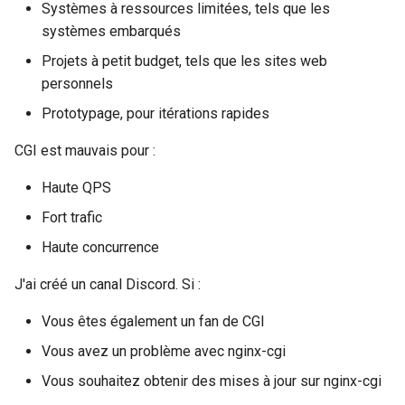
injection
Systèmes à ressources limitées, tels que les
systèmes embarqués
iputils
Projets à petit budget, tels que les sites web
personnels
jit-uuid
Prototypage, pour itérations rapides
jq
CGI est mauvais pour :
jsonrpc-batch
Haute QPS
Fort trafic
jump-consistent-hash
Haute concurrence
jwt-verification
J'ai créé un canal Discord. Si :
jwt
Vous êtes également un fan de CGI
Vous avez un problème avec nginx-cgi
kafka
Vous souhaitez obtenir des mises à jour sur nginx-cgi