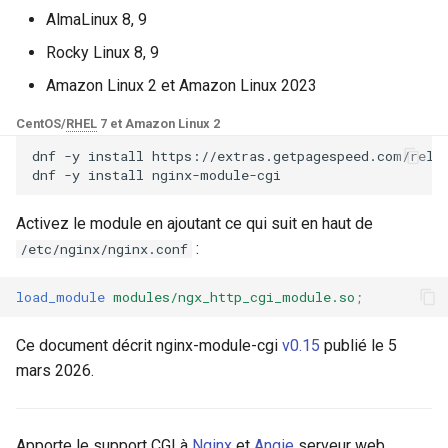
Modules NGINX pour le
i
AlmaLinux 8, 9
panneau de contrôle Plesk -
base-encoding
$device_brand
Paquets RPM
o
Rocky Linux 8, 9
cache
$device_json
Amazon Linux 2 et Amazon Linux 2023
n
Modules NGINX cPanel EA4 -
d
Transformez ea-nginx en une
CentOS/
RHEL
7 et Amazon Linux 2
checkups
$device_model
puissance de performance et
dnf
-y
install
https://extras.getpagespeed.com/relea
e
de sécurité
dnf
-y
install
consul-event
$device_type
l
Support HTTP/3 QUIC de
Activez le module en ajoutant ce qui suit en haut de
consul
$is_ai_crawler
a
NGINX - Paquets RPM pour
:
/etc/nginx/nginx.conf
r
RHEL et CentOS
cookie
$is_bot
load_module
modules/ngx_http_cgi_module.so
;
e
Serveur Web Angie - Installer
core
$is_console
c
sur RHEL, CentOS, Rocky
Ce document décrit nginx-module-cgi
v0.15
publié le 5
Linux et AlmaLinux
mars 2026.
cors
$is_desktop
h
e
counter
$is_mobile
Apporte le support CGI à
Nginx
et
Angie
serveur web.
r