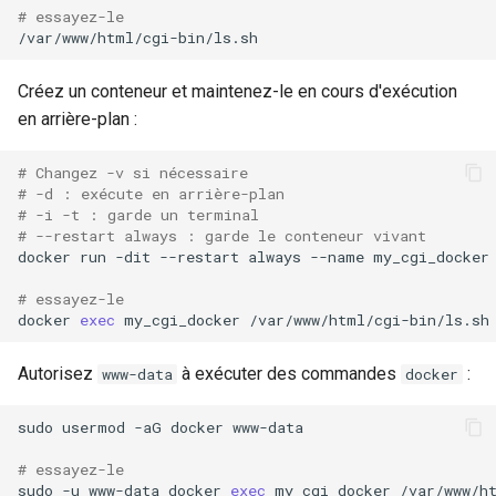
# essayez-le
Créez un conteneur et maintenez-le en cours d'exécution
en arrière-plan :
# Changez -v si nécessaire
# -d : exécute en arrière-plan
# -i -t : garde un terminal
# --restart always : garde le conteneur vivant
docker
run
-dit
--restart
always
--name
my_cgi_docker
# essayez-le
docker
exec
my_cgi_docker
Autorisez
à exécuter des commandes
:
www-data
docker
sudo
usermod
-aG
docker
www-data

# essayez-le
sudo
-u
www-data
docker
exec
my_cgi_docker