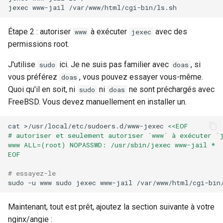
jexec
www-jail
Étape 2 : autoriser
à exécuter
avec des
www
jexec
permissions root.
J'utilise
ici. Je ne suis pas familier avec
, si
sudo
doas
vous préférez
, vous pouvez essayer vous-même.
doas
Quoi qu'il en soit, ni
ni
ne sont préchargés avec
sudo
doas
FreeBSD. Vous devez manuellement en installer un.
cat
>/usr/local/etc/sudoers.d/www-jexec
<<EOF
# autoriser et seulement autoriser `www` à exécuter `
www ALL=(root) NOPASSWD: /usr/sbin/jexec www-jail *
EOF
# essayez-le
sudo
-u
www
sudo
jexec
www-jail
Maintenant, tout est prêt, ajoutez la section suivante à votre
nginx/angie :