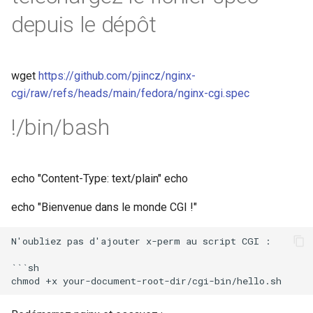
depuis le dépôt
rabbitmqstomp
rack
wget
https://github.com/pjincz/nginx-
radixtree
cgi/raw/refs/heads/main/fedora/nginx-cgi.spec
!/bin/bash
redis-connector
redis-ratelimit
echo "Content-Type: text/plain" echo
redis-util
echo "Bienvenue dans le monde CGI !"
redis
N'oubliez pas d'ajouter x-perm au script CGI :

repl
```sh

reqargs