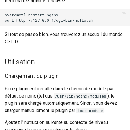
Redémarrez nginx et essayez :
requests
systemctl
restart
nginx

curl
riak
Si tout se passe bien, vous trouverez un accueil du monde
router
CGI. :D
rsa
Utilisation
scrypt
Chargement du plugin
session
Si ce plugin est installé dans le chemin de module par
shell
défaut de nginx (tel que
), le
/usr/lib/nginx/modules
plugin sera chargé automatiquement. Sinon, vous devez
signal
charger manuellement le plugin par
.
load_module
smtp
Ajoutez l'instruction suivante au contexte de niveau
supérieur de nginx pour charger le plugin :