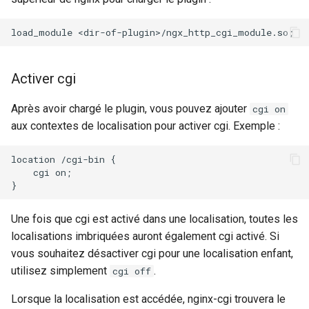
snappy
sniproxy
Activer cgi
socket
Après avoir chargé le plugin, vous pouvez ajouter
cgi on
stats
aux contextes de localisation pour activer cgi. Exemple :
string
location /cgi-bin {

    cgi on;

t1k
tags
Une fois que cgi est activé dans une localisation, toutes les
localisations imbriquées auront également cgi activé. Si
tarantool
vous souhaitez désactiver cgi pour une localisation enfant,
utilisez simplement
.
cgi off
template
Lorsque la localisation est accédée, nginx-cgi trouvera le