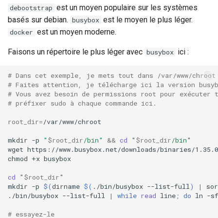
est un moyen populaire sur les systèmes
debootstrap
basés sur debian.
est le moyen le plus léger.
busybox
est un moyen moderne.
docker
Faisons un répertoire le plus léger avec
ici :
busybox
# Dans cet exemple, je mets tout dans /var/www/chroot
# Faites attention, je télécharge ici la version busy
# Vous avez besoin de permissions root pour exécuter 
# préfixer sudo à chaque commande ici.
root_dir
=
/var/www/chroot

mkdir
-p
"
$root_dir
/bin"
&&
cd
"
$root_dir
/bin"
wget
https://www.busybox.net/downloads/binaries/1.35.0
chmod
+x
busybox

cd
"
$root_dir
"
mkdir
-p
$(
dirname
$(
./bin/busybox
--list-full
)
|
sor
./bin/busybox
--list-full
|
while
read
line
;
do
ln
-s
# essayez-le