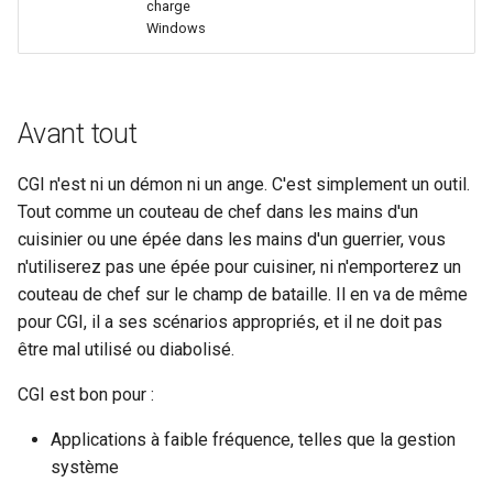
charge
healthcheck
Windows
hmac
hoedown
Avant tout
http
CGI n'est ni un démon ni un ange. C'est simplement un outil.
Tout comme un couteau de chef dans les mains d'un
http2
cuisinier ou une épée dans les mains d'un guerrier, vous
n'utiliserez pas une épée pour cuisiner, ni n'emporterez un
httpipe
couteau de chef sur le champ de bataille. Il en va de même
pour CGI, il a ses scénarios appropriés, et il ne doit pas
hyperscan
être mal utilisé ou diabolisé.
CGI est bon pour :
influx
Applications à faible fréquence, telles que la gestion
ini
système