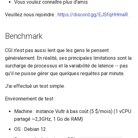
libcjson
Vous voulez connaître plus d'amis
Veuillez nous rejoindre :
https://discord.gg/EJSfqHHmaR
.
libr3
limit-rate
Benchmark
limit-traffic
CGI n'est pas aussi lent que les gens le pensent
généralement. En réalité, ses principales limitations sont la
lmdb
surcharge de processus et la variabilité de latence -- pas
qu'il ne puisse gérer que quelques requêtes par minute.
locations
J'ai effectué un test simple.
lock
Environnement de test :
logger-socket
Machine : instance Vultr à bas coût (5 $/mois) (1 vCPU
partagé ~2,3GHz, 1 Go de RAM)
lrucache
OS : Debian 12
macaroons