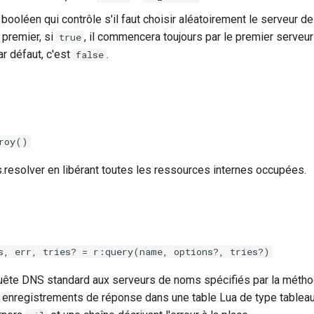
 booléen qui contrôle s'il faut choisir aléatoirement le serveur d
 premier, si
, il commencera toujours par le premier serveu
true
ar défaut, c'est
.
false
roy()
ns.resolver en libérant toutes les ressources internes occupées.
s, err, tries? = r:query(name, options?, tries?)
uête DNS standard aux serveurs de noms spécifiés par la méth
s enregistrements de réponse dans une table Lua de type tableau