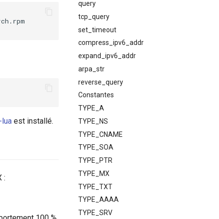
query
tcp_query
ch.rpm

set_timeout
compress_ipv6_addr
expand_ipv6_addr
arpa_str
reverse_query
Constantes
TYPE_A
-lua
est installé.
TYPE_NS
TYPE_CNAME
TYPE_SOA
TYPE_PTR
TYPE_MX
 :
TYPE_TXT
TYPE_AAAA
TYPE_SRV
omportement 100 %