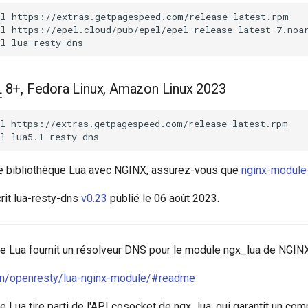
ll
https://extras.getpagespeed.com/release-latest.rpm

ll
https://epel.cloud/pub/epel/epel-release-latest-7.noar
ll
L
8+, Fedora Linux, Amazon Linux 2023
l
https://extras.getpagespeed.com/release-latest.rpm

l
tte bibliothèque Lua avec NGINX, assurez-vous que
nginx-module
it lua-resty-dns
v0.23
publié le 06 août 2023.
ue Lua fournit un résolveur DNS pour le module ngx_lua de NGINX
com/openresty/lua-nginx-module/#readme
e Lua tire parti de l'API cosocket de ngx_lua, qui garantit un c