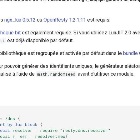
ns
ngx_lua 0.5.12
ou
OpenResty 1.2.1.11
est requis.
thèque bit
est également requise. Si vous utilisez LuaJIT 2.0 ave
est déjà disponible par défaut.
it
bibliothèque est regroupée et activée par défaut dans le
bundle
pouvoir générer des identifiants uniques, le générateur aléatoir
ialisé à l'aide de
avant d'utiliser ce module.
math.randomseed
=
/dns
{
nt_by_lua_block
{
ocal
resolver
=
require
"resty.dns.resolver"
ocal
r,
err
=
resolver:new
{