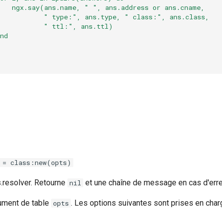
ngx.say(ans.name,
"
",
ans.address
or
ans.cname,
"
type:",
ans.type,
"
class:",
ans.class,
"
ttl:",
ans.ttl)
nd
 = class:new(opts)
s.resolver. Retourne
et une chaîne de message en cas d'erre
nil
gument de table
. Les options suivantes sont prises en char
opts