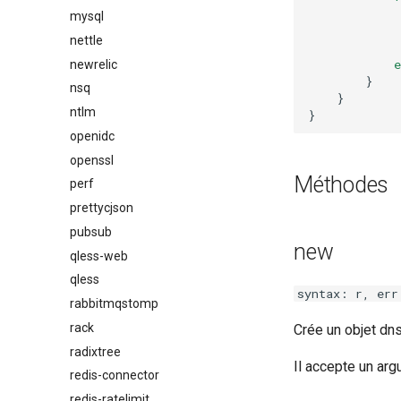
mysql
nettle
e
newrelic
}
nsq
}
ntlm
}
openidc
openssl
Méthodes
perf
prettycjson
pubsub
new
qless-web
qless
syntax: r, err
rabbitmqstomp
rack
Crée un objet dn
radixtree
Il accepte un ar
redis-connector
redis-ratelimit