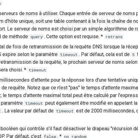
s
 serveurs de noms à utiliser. Chaque entrée de serveur de noms p
 d'hôte unique, soit une table contenant à la fois la chaîne de n
rt. Le serveur de noms est choisi par un simple algorithme de r
l de méthode
. Cette option est requise. *
query
retrans
tal de fois de retransmission de la requête DNS lorsque la récep
 expire selon le paramètre
. Par défaut, cela est de
f
timeout
5
 retransmission de la requête, le prochain serveur de noms selon
era choisi. *
timeout
millisecondes d'attente pour la réponse lors d'une tentative uni
de requête. Notez que ce n'est ''pas'' le temps d'attente maximal
, le temps d'attente maximal total peut être calculé par l'expres
e paramètre
peut également être modifié en appelant l
timeout
. La valeur par défaut de
est de 2000 millisecondes, 
t
timeout
 booléen qui contrôle s'il faut désactiver le drapeau "récursion 
P. Par défaut, c'est
. *
false
no_random