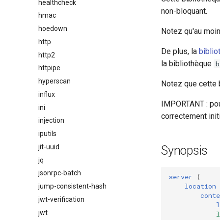
healthcheck
non-bloquant.
hmac
hoedown
Notez qu'au moi
http
De plus, la
biblio
http2
la bibliothèque
b
httpipe
hyperscan
Notez que cette 
influx
IMPORTANT : pour 
ini
correctement init
injection
iputils
jit-uuid
Synopsis
jq
jsonrpc-batch
server
{
location
jump-consistent-hash
conte
jwt-verification
l
jwt
l