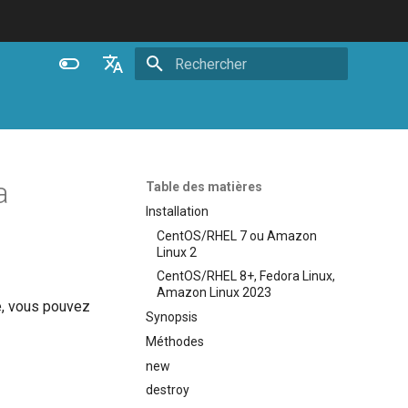
Initialisation de la recherche
English
Español
Português (Brasil)
a
Table des matières
Deutsch
Installation
CentOS/RHEL 7 ou Amazon
Français
Linux 2
Русский
CentOS/RHEL 8+, Fedora Linux,
Amazon Linux 2023
中文
e, vous pouvez
Synopsis
Méthodes
new
destroy