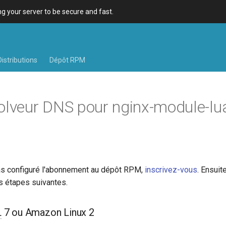
 your server to be secure and fast.
Distributions
Dépôt RPM
solveur DNS pour nginx-module-lu
as configuré l'abonnement au dépôt RPM,
inscrivez-vous
. Ensuit
s étapes suivantes.
L
7 ou Amazon Linux 2