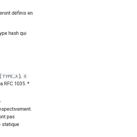
ront définis en
ype hash qui
(
),
TYPE_A
5
 la RFC 1035. *
e
respectivement.
ont pas
 statique