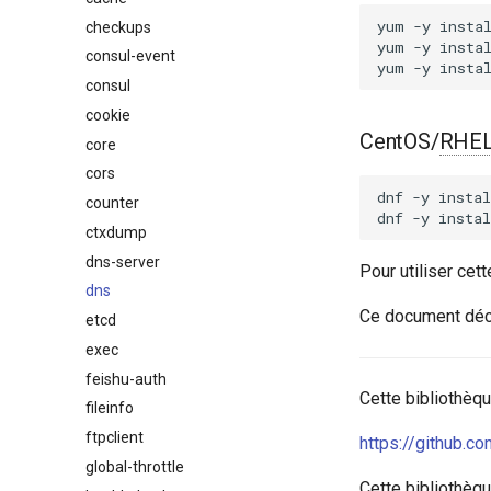
yum
-y
insta
checkups
yum
-y
insta
consul-event
yum
-y
insta
consul
cookie
CentOS/
RHE
core
cors
dnf
-y
instal
counter
dnf
-y
instal
ctxdump
dns-server
Pour utiliser ce
dns
Ce document décr
etcd
exec
feishu-auth
Cette bibliothèq
fileinfo
ftpclient
https://github.
global-throttle
Cette bibliothèqu