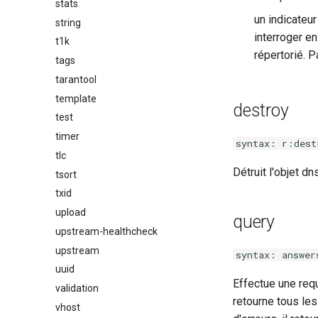
stats
un indicateur
string
interroger en
t1k
répertorié. P
tags
tarantool
template
destroy
test
timer
syntax: r:dest
tlc
Détruit l'objet d
tsort
txid
upload
query
upstream-healthcheck
upstream
syntax: answer
uuid
Effectue une req
validation
retourne tous le
vhost