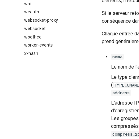
d'erreurs, il reto
waf
weauth
Si le serveur ret
websocket-proxy
conséquence dans
websocket
Chaque entrée da
woothee
prend généraleme
worker-events
xxhash
name
Le nom de l'
Le type d'en
(
TYPE_CNAM
address
L'adresse IP
d'enregistre
Les groupes 
compressés p
compress_i