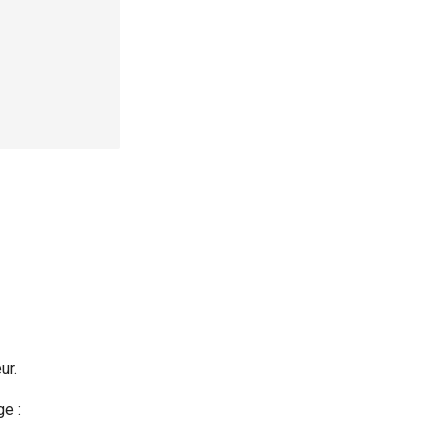
ur.
ge :