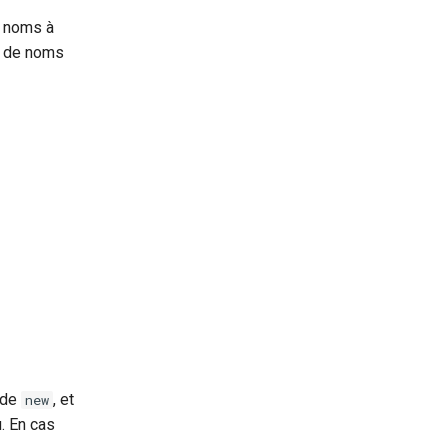
e noms à
r de noms
ode
, et
new
. En cas