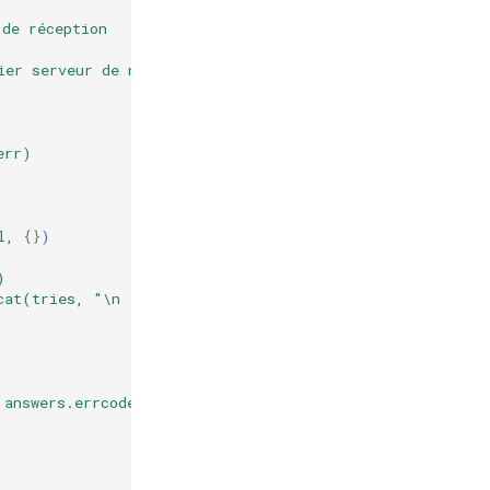
de
réception
ier
serveur
de
noms
err)
l,
{}
)
)
cat(tries,
"\n
"))
answers.errcode,