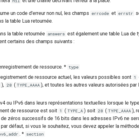
urnera
et une chaîne décrivant l'erreur à la place.
nil
ourne un code d'erreur non nul, les champs
et
se
errcode
errstr
 la table Lua retournée.
ns la table retournée
est également une table Lua de t
answers
nt certains des champs suivants :
enregistrement de ressource. *
type
registrement de ressource actuel, les valeurs possibles sont
1
),
(
), et toutes les autres valeurs autorisées par
E
28
TYPE_AAAA
v4 ou IPv6 dans leurs représentations textuelles lorsque le typ
ment de ressource est soit
(
) soit
(
), 
1
TYPE_A
28
TYPE_AAAA
de zéros successifs de 16 bits dans les adresses IPv6 ne ser
ar défaut, si vous le souhaitez, vous devez appeler la méthode
. *
pv6_addr
section