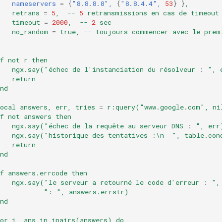
nameservers
=
{
"8.8.8.8",
{
"8.8.4.4",
53
}
}
,
retrans
=
5
,
--
5
retransmissions
en
cas
de
timeout
timeout
=
2000
,
--
2
sec
no_random
=
true,
--
toujours
commencer
avec
le
prem
f
not
r
then
ngx.say("échec
de
l'instanciation
du
résolveur
:
",
return
nd
ocal
answers,
err,
tries
=
r:query("www.google.com",
ni
f
not
answers
then
ngx.say("échec
de
la
requête
au
serveur
DNS
:
",
err
ngx.say("historique
des
tentatives
:
\n
",
table.con
return
nd
f
answers.errcode
then
ngx.say("le
serveur
a
retourné
le
code
d'erreur
:
",
":
",
answers.errstr)
nd
or
i,
ans
in
ipairs(answers)
do