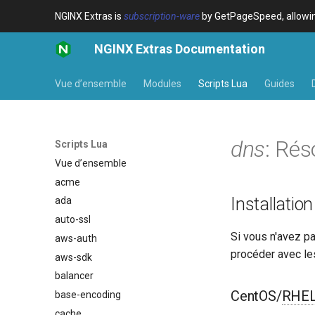
NGINX Extras is
subscription-ware
by GetPageSpeed, allowing
NGINX Extras Documentation
Vue d’ensemble
Modules
Scripts Lua
Guides
dns
: Ré
Scripts Lua
Vue d’ensemble
acme
Installation
ada
auto-ssl
Si vous n'avez p
aws-auth
procéder avec le
aws-sdk
balancer
CentOS/
RHE
base-encoding
cache