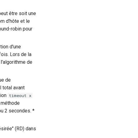
eut être soit une
om d'hôte et le
ound-robin pour
tion d'une
ois. Lors de la
 l'algorithme de
que de
 total avant
sion
timeout x
a méthode
ou 2 secondes. *
désirée" (RD) dans