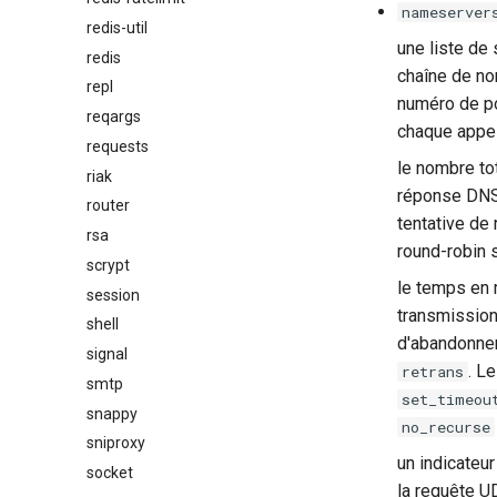
nameserver
redis-util
une liste de
redis
chaîne de nom
repl
numéro de po
reqargs
chaque appe
requests
le nombre to
riak
réponse DNS
router
tentative de
rsa
round-robin s
scrypt
le temps en 
session
transmission 
shell
d'abandonner
signal
. L
retrans
smtp
set_timeou
snappy
no_recurse
sniproxy
un indicateur
socket
la requête UD