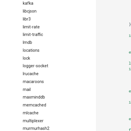
kafka
libcjson
libr3
}
limit-rate
limit-traffic
i
lmdb
locations
e
lock
l
logger-socket
i
lrucache
macaroons
mail
e
maxminddb
i
memcached
mlcache
e
multiplexer
murmurhash2
f