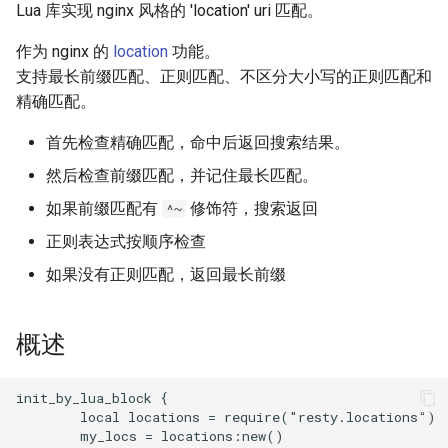
Lua 库实现 nginx 风格的 'location' uri 匹配。
aws-auth
作为 nginx 的
location
功能。
bot-verifier
支持最长前缀匹配、正则匹配、不区分大小写的正则匹配和
精确匹配。
brotli
首先检查精确匹配，命中后返回搜索结果。
cache-purge
然后检查前缀匹配，并记住最长匹配。
如果前缀匹配有
修饰符，搜索返回
^~
captcha
正则表达式按顺序检查
cgi
如果没有正则匹配，返回最长前缀
combined-upstreams
概述
compression-normalize
init_by_lua_block {

compression-vary
        local locations = require("resty.locations")

        my_locs = locations:new()
