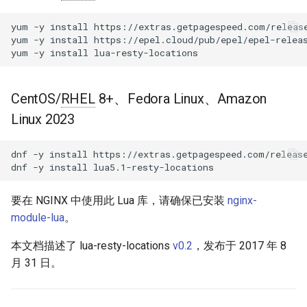
块 - RPM 包
set
acme
yum
-y
install
https://extras.getpagespeed.com/release
cPanel EA4 NGINX 模块 - 将
yum
-y
install
https://epel.cloud/pub/epel/epel-releas
ea-nginx 变成性能与安全的强
yum
-y
install
lookup
ajp
大工具
GitHub
array-var
CentOS/
RHEL
8+、Fedora Linux、Amazon
NGINX HTTP/3 QUIC 支持 -
Linux 2023
RHEL 和 CentOS 的 RPM 包
auth-digest
Angie Web Server - 在
dnf
-y
install
https://extras.getpagespeed.com/release
auth-hash
dnf
-y
install
RHEL、CentOS、Rocky Linux
和 AlmaLinux 上安装
auth-ldap
要在 NGINX 中使用此 Lua 库，请确保已安装
nginx-
module-lua
。
auth-pam
本文档描述了 lua-resty-locations
v0.2
，发布于 2017 年 8
auth-radius
月 31 日。
auth-totp