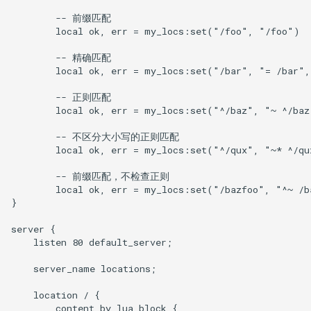
concat
        -- 前缀匹配

        local ok, err = my_locs:set("/foo", "/foo")

cookie-flag
        -- 精确匹配

        local ok, err = my_locs:set("/bar", "= /bar",
cookie-limit
        -- 正则匹配

        local ok, err = my_locs:set("^/baz", "~ ^/baz
coolkit
        -- 不区分大小写的正则匹配

dav-ext
        local ok, err = my_locs:set("^/qux", "~* ^/qu
        -- 前缀匹配，不检查正则

delay
        local ok, err = my_locs:set("/bazfoo", "^~ /b
}

doh
server {

    listen 80 default_server;

dynamic-etag
    server_name locations;

dynamic-limit-req
    location / {

        content_by_lua_block {
