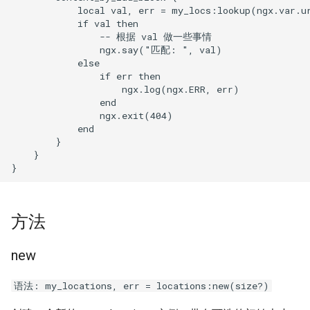
echo
            local val, err = my_locs:lookup(ngx.var.ur
            if val then

                -- 根据 val 做一些事情

encrypted-session
                ngx.say("匹配: ", val)

            else

error-log-write
                if err then

                    ngx.log(ngx.ERR, err)

                end

eval
                ngx.exit(404)

            end

        }

execute
    }

f4fhds
fancyindex
方法
fips-check
new
flv
语法: my_locations, err = locations:new(size?)