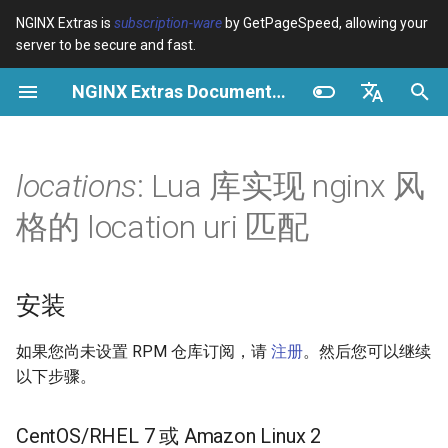
NGINX Extras is
subscription-ware
by GetPageSpeed, allowing your
server to be secure and fast.
正
NGINX Extras Documentation
在
概览
安装
缓存
NGINX 稳定版与主线版 - 在
概览
概览
概览
VPS/Dedicated - Proxy
Brotli Compression
Country Blocking with Geo
初
English
RHEL/CentOS 上选择哪个分
Cache
始
Español
locations
: Lua 库实现 nginx 风
支
device-type
性能
CentOS/RHEL 7 或 Amazon
Variables
Directives
Get started
Linux 2
VPS/Dedicated - FastCGI
化
Português (Brasil)
格的 location uri 匹配
NGINX-MOD - 增强版
Cache
geoip2
安全
Examples
Examples
Production operations
搜
Deutsch
NGINX，支持 HTTP/3、
CentOS/RHEL 8+、Fedora
HPACK 和 RHEL 的健康检查
Linux、Amazon Linux 2023
cPanel EA4 - Proxy Cache
pagespeed
Troubleshooting
Troubleshooting
Filter reference
索
Français
安装
引
Русский
Tengine Web Server - 在
概述
abuse-guard
Related
Related
Release and security
如果您尚未设置 RPM 仓库订阅，请
注册
。然后您可以继续
RHEL、CentOS 和 Rocky
擎
history
中文
以下步骤。
Linux 上安装
方法
accept-language
Plesk 控制面板的 NGINX 模
new
access-control
CentOS/
RHEL
7 或 Amazon Linux 2