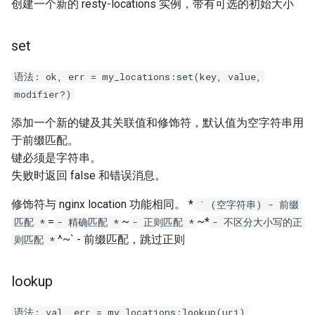
form-input
创建一个新的 resty-locations 实例，带有可选的初始大小
geoip
set
google
语法: ok, err = my_locations:set(key, value,
modifier?)
graphite
添加一个新的键及其关联值和修饰符，默认值为空字符串用
headers-more
于前缀匹配。
键必须是字符串。
hmac-secure-link
失败时返回 false 和错误消息。
修饰符与 nginx location 功能相同。 *
` (空字符串) - 前缀
html-sanitize
=
~
~*
匹配 *
- 精确匹配 *
- 正则匹配 *
- 不区分大小写的正
^~` - 前缀匹配，跳过正则
则匹配 *
iconv
image-filter
lookup
immerse
语法: val, err = my_locations:lookup(uri)