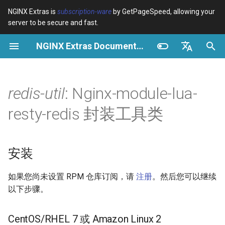
NGINX Extras is
subscription-ware
by GetPageSpeed, allowing your
server to be secure and fast.
正
NGINX Extras Documentation
在
概览
安装
缓存
NGINX 稳定版与主线版 - 在
概览
概览
概览
VPS/Dedicated - Proxy
Brotli Compression
Country Blocking with Geo
初
English
RHEL/CentOS 上选择哪个分
Cache
始
Español
redis-util
: Nginx-module-lua-
支
device-type
性能
CentOS/RHEL 7 或 Amazon
Variables
Directives
Linux 2
VPS/Dedicated - FastCGI
化
Português (Brasil)
resty-redis 封装工具类
NGINX-MOD - 增强版
Cache
geoip2
安全
Examples
Examples
搜
Deutsch
NGINX，支持 HTTP/3、
CentOS/RHEL 8+, Fedora
HPACK 和 RHEL 的健康检查
Linux, Amazon Linux 2023
cPanel EA4 - Proxy Cache
pagespeed
Troubleshooting
Troubleshooting
索
Français
安装
引
Русский
Tengine Web Server - 在
介绍
abuse-guard
Related
Related
如果您尚未设置 RPM 仓库订阅，请
注册
。然后您可以继续
RHEL、CentOS 和 Rocky
擎
中文
以下步骤。
Linux 上安装
安装(Install)
accept-language
Plesk 控制面板的 NGINX 模
对比
access-control
CentOS/
RHEL
7 或 Amazon Linux 2