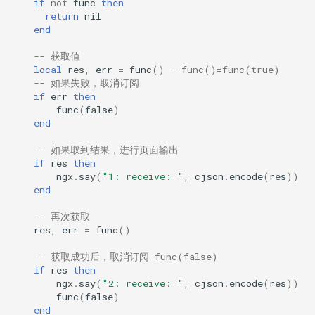
if
not
func
then
return
nil
log-zmq
end
loop-detect
-- 获取值
local
res
,
err
=
func
()
--func()=func(true)
-- 如果失败，取消订阅
lua-upstream
if
err
then
func
(
false
)
end
lua
-- 如果取到结果，进行页面输出
markdown
if
res
then
ngx
.
say
(
"1: receive: "
,
cjson
.
encode
(
res
))
end
memc
-- 再次获取
naxsi
res
,
err
=
func
()
-- 获取成功后，取消订阅 func(false)
nchan
if
res
then
ngx
.
say
(
"2: receive: "
,
cjson
.
encode
(
res
))
func
(
false
)
ndk
end