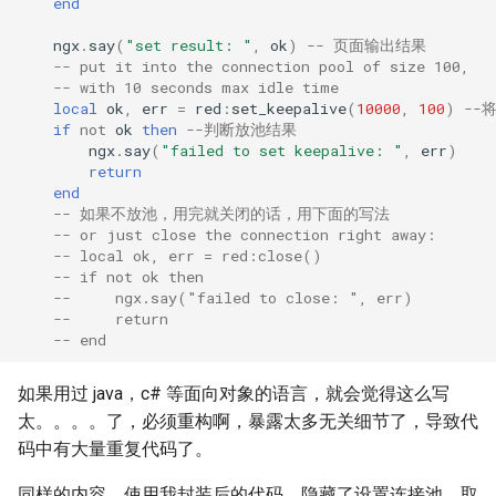
end
echo
ngx
.
say
(
"set result: "
,
ok
)
-- 页面输出结果
encrypted-session
-- put it into the connection pool of size 100,
-- with 10 seconds max idle time
local
ok
,
err
=
red
:
set_keepalive
(
10000
,
100
)
--
error-log-write
if
not
ok
then
--判断放池结果
ngx
.
say
(
"failed to set keepalive: "
,
err
)
return
eval
end
-- 如果不放池，用完就关闭的话，用下面的写法
execute
-- or just close the connection right away:
-- local ok, err = red:close()
-- if not ok then
f4fhds
--     ngx.say("failed to close: ", err)
--     return
fancyindex
-- end
fips-check
如果用过 java，c# 等面向对象的语言，就会觉得这么写
太。。。。了，必须重构啊，暴露太多无关细节了，导致代
flv
码中有大量重复代码了。
同样的内容，使用我封装后的代码。隐藏了设置连接池，取