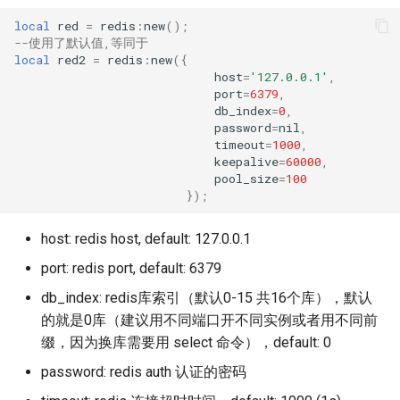
local
red
=
redis
:
new
();
immutable
--使用了默认值,等同于
local
red2
=
redis
:
new
({
host
=
'127.0.0.1'
,
internal-redirect
port
=
6379
,
db_index
=
0
,
ipscrub
password
=
nil
,
timeout
=
1000
,
keepalive
=
60000
,
ipset-access
pool_size
=
100
});
jpeg
host: redis host, default: 127.0.0.1
js-challenge
port: redis port, default: 6379
db_index: redis库索引（默认0-15 共16个库），默认
json-var
的就是0库（建议用不同端口开不同实例或者用不同前
缀，因为换库需要用 select 命令），default: 0
json
password: redis auth 认证的密码
jwt