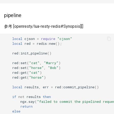
nftset-access
pipeline
njs
参考 [openresty/lua-resty-redis#Synopsis][]
ntlm
local
cjson
=
require
"cjson"
otel
local
red
=
redis
:
new
();
red
:
init_pipeline
()
passenger
red
:
set
(
"cat"
,
"Marry"
)
red
:
set
(
"horse"
,
"Bob"
)
perl
red
:
get
(
"cat"
)
red
:
get
(
"horse"
)
phantom-token
local
results
,
err
=
red
:
commit_pipeline
()
pipelog
if
not
results
then
ngx
.
say
(
"failed to commit the pipelined reque
postgres
return
else