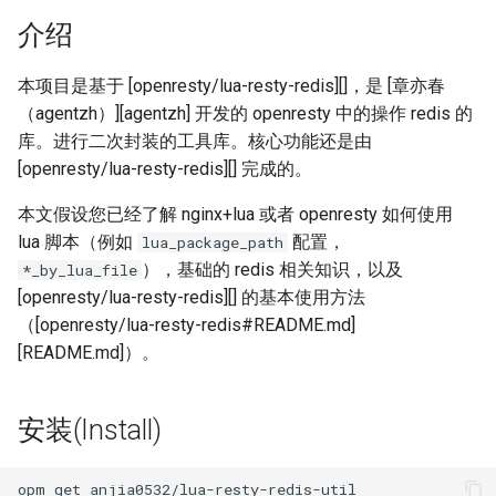
aws-auth
介绍
bot-verifier
本项目是基于 [openresty/lua-resty-redis][]，是 [章亦春
（agentzh）][agentzh] 开发的 openresty 中的操作 redis 的
brotli
库。进行二次封装的工具库。核心功能还是由
[openresty/lua-resty-redis][] 完成的。
cache-purge
本文假设您已经了解 nginx+lua 或者 openresty 如何使用
lua 脚本（例如
配置，
captcha
lua_package_path
），基础的 redis 相关知识，以及
*_by_lua_file
cgi
[openresty/lua-resty-redis][] 的基本使用方法
（[openresty/lua-resty-redis#README.md]
combined-upstreams
[README.md]）。
compression-normalize
安装(Install)
compression-vary
opm
get