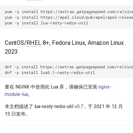
块 - RPM 包
注意事项(Note)
acme
yum
-y
install
https://extras.getpagespeed.com/release
cPanel EA4 NGINX 模块 - 将
yum
-y
install
https://epel.cloud/pub/epel/epel-releas
ea-nginx 变成性能与安全的强
yum
-y
install
默认值(Default Value)
ajp
大工具
subscribe
array-var
CentOS/
RHEL
8+, Fedora Linux, Amazon Linux
NGINX HTTP/3 QUIC 支持 -
2023
RHEL 和 CentOS 的 RPM 包
pipeline
auth-digest
Angie Web Server - 在
dnf
-y
install
https://extras.getpagespeed.com/release
script
auth-hash
dnf
-y
install
RHEL、CentOS、Rocky Linux
和 AlmaLinux 上安装
鸣谢(Thanks)
auth-ldap
要在 NGINX 中使用此 Lua 库，请确保已安装
nginx-
module-lua
。
反馈(Feedback)
auth-pam
本文档描述了 lua-resty-redis-util
v0.7
，于 2021 年 12 月
GitHub
auth-radius
15 日发布。
auth-totp