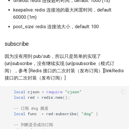
timeout: redis 连接超时时间，default: 1000 (1s)
keepalive: redis 连接池的最大闲置时间，default:
keyval
60000 (1m)
label
pool_size: redis 连接池大小，default: 100
length-hiding
subscribe
let
因为没有用到 pub/sub，所以只是简单的实现了
(un)subscribe，没有继续实现 (un)psubscribe（模式订
limit-traffic-rate
阅），参考 [Redis 接口的二次封装（发布订阅）][linkRedis
接口的二次封装（发布订阅）]
link
local
cjson
=
require
"cjson"
live-common
local
red
=
redis
:
new
();
-- 订阅 dog 频道
log-sqlite
local
func
=
red
:
subscribe
(
"dog"
)
log-var-set
-- 判断是否成功订阅