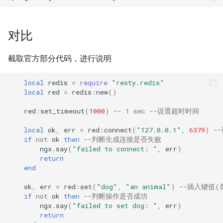
concat
cookie-flag
对比
cookie-limit
截取官方部分代码，进行说明
coolkit
local
redis
=
require
"resty.redis"
local
red
=
redis
:
new
()
dav-ext
red
:
set_timeout
(
1000
)
-- 1 sec --设置超时时间
local
ok
,
err
=
red
:
connect
(
"127.0.0.1"
,
6379
)
--
delay
if
not
ok
then
--判断生成连接是否失败
ngx
.
say
(
"failed to connect: "
,
err
)
doh
return
end
dynamic-etag
ok
,
err
=
red
:
set
(
"dog"
,
"an animal"
)
--插入键值(类似
if
not
ok
then
--判断操作是否成功
dynamic-limit-req
ngx
.
say
(
"failed to set dog: "
,
err
)
return