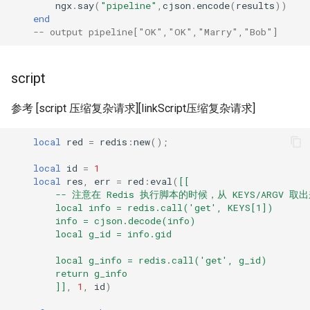
ngx
.
say
(
"pipeline"
,
cjson
.
encode
(
results
))
proxy-connect
end
-- output pipeline["OK","OK","Marry","Bob"]
pta
script
push-stream
参考 [script 压缩复杂请求][linkScript压缩复杂请求]
rdns
local
red
=
redis
:
new
();
redis-rate-limit
local
id
=
1
redis2
local
res
,
err
=
red
:
eval
(
[[
        -- 注意在 Redis 执行脚本的时候，从 KEYS/ARGV 取
        local info = redis.call('get', KEYS[1])
request-cookies-filter
        info = cjson.decode(info)
        local g_id = info.gid
rewrite-status
        local g_info = redis.call('get', g_id)
        return g_info
rtmp
        ]]
,
1
,
id
)