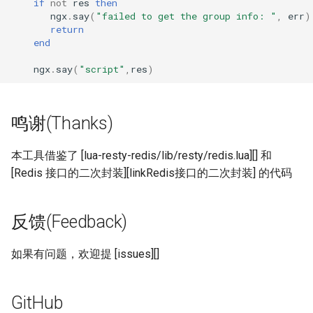
if
not
res
then
secure-token
ngx
.
say
(
"failed to get the group info: "
,
err
)
return
security-headers
end
ngx
.
say
(
"script"
,
res
)
security
selective-cache-purge
鸣谢(Thanks)
server-redirect
本工具借鉴了 [lua-resty-redis/lib/resty/redis.lua][] 和
[Redis 接口的二次封装][linkRedis接口的二次封装] 的代码
set-misc
shibboleth
反馈(Feedback)
slowfs
如果有问题，欢迎提 [issues][]
small-light
GitHub