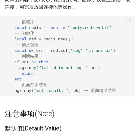
form-input
连接，用完后放回连接池等操作。
geoip
-- 依赖库
local
redis
=
require
"resty.redis-util"
google
-- 初始化
local
red
=
redis
:
new
();
-- 插入键值
graphite
local
ok
,
err
=
red
:
set
(
"dog"
,
"an animal"
)
-- 判断结果
headers-more
if
not
ok
then
ngx
.
say
(
"failed to set dog:"
,
err
)
return
hmac-secure-link
end
-- 页面打印结果
html-sanitize
ngx
.
say
(
"set result: "
,
ok
)
-- 页面输出结果
iconv
注意事项(Note)
image-filter
默认值(Default Value)
immerse